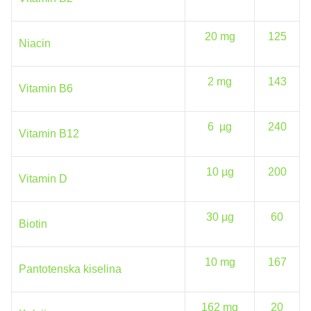
20 mg
125
Niacin
2 mg
143
Vitamin B6
6 µg
240
Vitamin B12
10 µg
200
Vitamin D
30 µg
60
Biotin
10 mg
167
Pantotenska kiselina
162 mg
20