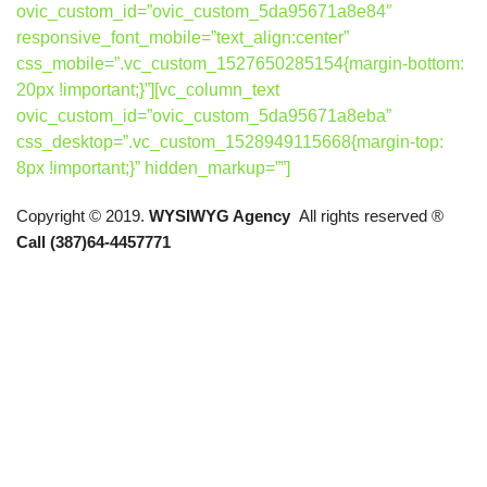
ovic_custom_id=”ovic_custom_5da95671a8e84″
responsive_font_mobile=”text_align:center”
css_mobile=”.vc_custom_1527650285154{margin-bottom:
20px !important;}”][vc_column_text
ovic_custom_id=”ovic_custom_5da95671a8eba”
css_desktop=”.vc_custom_1528949115668{margin-top:
8px !important;}” hidden_markup=””]
Copyright © 2019.
WYSIWYG Agency
All rights reserved ®
Call (387)64-4457771