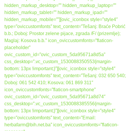
hidden_markup_desktop=”” hidden_markup_laptop=””
hidden_markup_tablet=”” hidden_markup_ipad=””
hidden_markup_mobile=””][ovic_iconbox style=”style4″
type=”oviccustomfonts” text_content=”Tešanj: Braće Pobrić
b.b.; Doboj: Prostor zelene pijace, zgrada /F/ (prizemlje);
Maglaj: Kosova b.b.” icon_oviccustomfonts=”flaticon-
placeholder”
ovic_custom_id=”ovic_custom_5da95671a8d5a”
css_desktop=”.vc_custom_1530088350553{margin-
bottom: 13px !important;}”][ovic_iconbox style=”style4″
type=”oviccustomfonts” text_content=”Tešanj: 032 650 540;
Doboj: 061 542 410; Kosova: 061 869 311″
icon_oviccustomfonts=”flaticon-smartphone”
ovic_custom_id=”ovic_custom_5da95671a8d74″
css_desktop=”.vc_custom_1530088385556{margin-
bottom: 13px !important;}”][ovic_iconbox style=”style4″
type=”oviccustomfonts” text_content=”Email:
herbafarm@bih.net.ba” icon_oviccustomfonts=”flaticon-