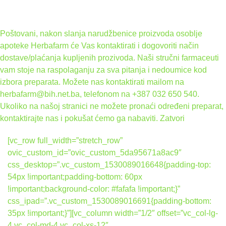
Poštovani, nakon slanja narudžbenice proizvoda osoblje
apoteke Herbafarm će Vas kontaktirati i dogovoriti način
dostave/plaćanja kupljenih prozivoda. Naši stručni farmaceuti
vam stoje na raspolaganju za sva pitanja i nedoumice kod
izbora preparata. Možete nas kontaktirati mailom na
herbafarm@bih.net.ba, telefonom na +387 032 650 540.
Ukoliko na našoj stranici ne možete pronaći određeni preparat,
kontaktirajte nas i pokušat ćemo ga nabaviti.
Zatvori
[vc_row full_width=”stretch_row”
ovic_custom_id=”ovic_custom_5da95671a8ac9″
css_desktop=”.vc_custom_1530089016648{padding-top:
54px !important;padding-bottom: 60px
!important;background-color: #fafafa !important;}”
css_ipad=”.vc_custom_1530089016691{padding-bottom:
35px !important;}”][vc_column width=”1/2″ offset=”vc_col-lg-
4 vc_col-md-4 vc_col-xs-12″