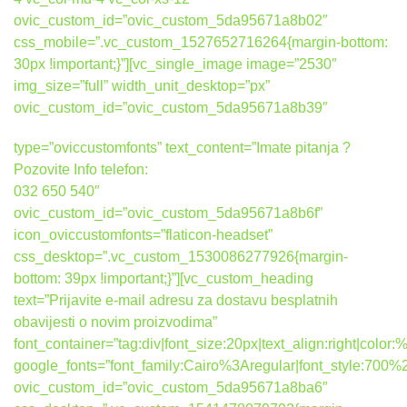
ovic_custom_id=”ovic_custom_5da95671a8b02″
css_mobile=”.vc_custom_1527652716264{margin-bottom:
30px !important;}”][vc_single_image image=”2530″
img_size=”full” width_unit_desktop=”px”
ovic_custom_id=”ovic_custom_5da95671a8b39″
type=”oviccustomfonts” text_content=”Imate pitanja ?
Pozovite Info telefon:
032 650 540″
ovic_custom_id=”ovic_custom_5da95671a8b6f”
icon_oviccustomfonts=”flaticon-headset”
css_desktop=”.vc_custom_1530086277926{margin-
bottom: 39px !important;}”][vc_custom_heading
text=”Prijavite e-mail adresu za dostavu besplatnih
obavijesti o novim proizvodima”
font_container=”tag:div|font_size:20px|text_align:right|colo
google_fonts=”font_family:Cairo%3Aregular|font_style:7
ovic_custom_id=”ovic_custom_5da95671a8ba6″