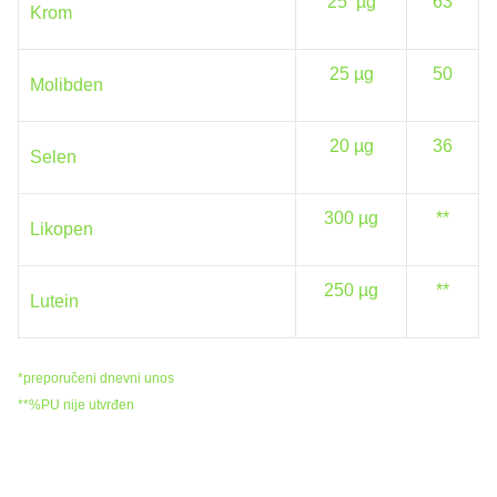
25 µg
63
Krom
25 µg
50
Molibden
20 µg
36
Selen
300 µg
**
Likopen
250 µg
**
Lutein
*preporučeni dnevni unos
**%PU nije utvrđen