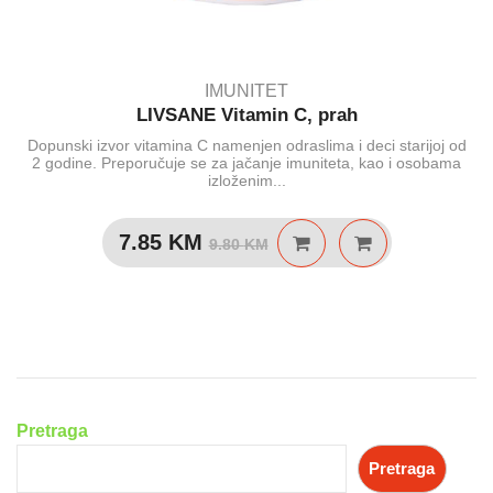
IMUNITET
LIVSANE Vitamin C, prah
Dopunski izvor vitamina C namenjen odraslima i deci starijoj od
2 godine. Preporučuje se za jačanje imuniteta, kao i osobama
izloženim...
Izvorna
Trenutna
7.85
KM
9.80
KM
cijena
cijena
bila
je:
je:
7.85 KM.
9.80 KM.
Pretraga
Pretraga