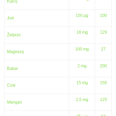
Kalcij
150 µg
100
Jod
18 mg
129
Željezo
100 mg
27
Magnezij
2 mg
200
Bakar
15 mg
150
Cink
2,5 mg
125
Mangan