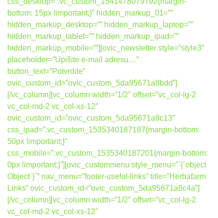
css_desktop=”.vc_custom_1541478079792{margin-
bottom: 15px !important;}” hidden_markup_01=””
hidden_markup_desktop=”” hidden_markup_laptop=””
hidden_markup_tablet=”” hidden_markup_ipad=””
hidden_markup_mobile=””][ovic_newsletter style=”style3″
placeholder=”Upišite e-mail adresu…”
button_text=”Potvrdite”
ovic_custom_id=”ovic_custom_5da95671a8bdd”]
[/vc_column][vc_column width=”1/2″ offset=”vc_col-lg-2
vc_col-md-2 vc_col-xs-12″
ovic_custom_id=”ovic_custom_5da95671a8c13″
css_ipad=”.vc_custom_1535340187187{margin-bottom:
50px !important;}”
css_mobile=”.vc_custom_1535340187201{margin-bottom:
0px !important;}”][ovic_custommenu style_menu=”`{`object
Object`}`” nav_menu=”footer-useful-links” title=”Herbafarm
Links” ovic_custom_id=”ovic_custom_5da95671a8c4a”]
[/vc_column][vc_column width=”1/2″ offset=”vc_col-lg-2
vc_col-md-2 vc_col-xs-12″