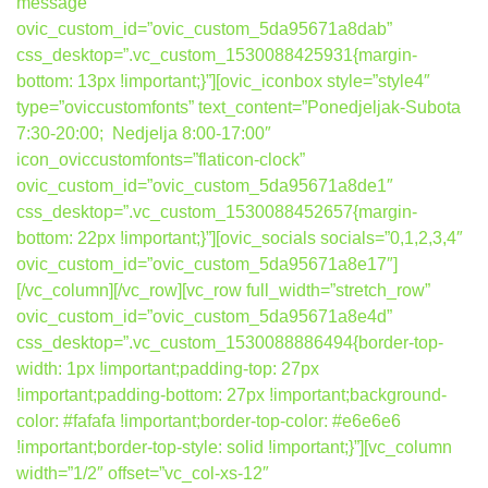
message”
ovic_custom_id=”ovic_custom_5da95671a8dab”
css_desktop=”.vc_custom_1530088425931{margin-
bottom: 13px !important;}”][ovic_iconbox style=”style4″
type=”oviccustomfonts” text_content=”Ponedjeljak-Subota
7:30-20:00; Nedjelja 8:00-17:00″
icon_oviccustomfonts=”flaticon-clock”
ovic_custom_id=”ovic_custom_5da95671a8de1″
css_desktop=”.vc_custom_1530088452657{margin-
bottom: 22px !important;}”][ovic_socials socials=”0,1,2,3,4″
ovic_custom_id=”ovic_custom_5da95671a8e17″]
[/vc_column][/vc_row][vc_row full_width=”stretch_row”
ovic_custom_id=”ovic_custom_5da95671a8e4d”
css_desktop=”.vc_custom_1530088886494{border-top-
width: 1px !important;padding-top: 27px
!important;padding-bottom: 27px !important;background-
color: #fafafa !important;border-top-color: #e6e6e6
!important;border-top-style: solid !important;}”][vc_column
width=”1/2″ offset=”vc_col-xs-12″