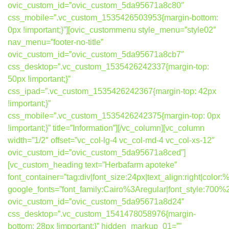
ovic_custom_id=”ovic_custom_5da95671a8c80″
css_mobile=”.vc_custom_1535426503953{margin-bottom:
0px !important;}”][ovic_custommenu style_menu=”style02″
nav_menu=”footer-no-title”
ovic_custom_id=”ovic_custom_5da95671a8cb7″
css_desktop=”.vc_custom_1535426242337{margin-top:
50px !important;}”
css_ipad=”.vc_custom_1535426242367{margin-top: 42px
!important;}”
css_mobile=”.vc_custom_1535426242375{margin-top: 0px
!important;}” title=”Information”][/vc_column][vc_column
width=”1/2″ offset=”vc_col-lg-4 vc_col-md-4 vc_col-xs-12″
ovic_custom_id=”ovic_custom_5da95671a8ced”]
[vc_custom_heading text=”Herbafarm apoteke”
font_container=”tag:div|font_size:24px|text_align:right|colo
google_fonts=”font_family:Cairo%3Aregular|font_style:7
ovic_custom_id=”ovic_custom_5da95671a8d24″
css_desktop=”.vc_custom_1541478058976{margin-
bottom: 28px !important;}” hidden_markup_01=””