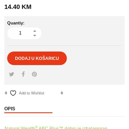
14.40
KM
Quantiy:
DODAJ U KOŠARICU
Add to Wishlist
Compare
OPIS
®
Natural Wealth
ABC Plus™ dobro je izbalansiran