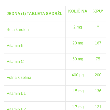
KOLIČINA
%PU*
JEDNA (1) TABLETA SADRŽI:
2 mg
**
Beta karoten
20 mg
167
Vitamin E
60 mg
75
Vitamin C
400 µg
200
Folna kiselina
1,5 mg
136
Vitamin B1
1,7 mg
121
Vitamin B2