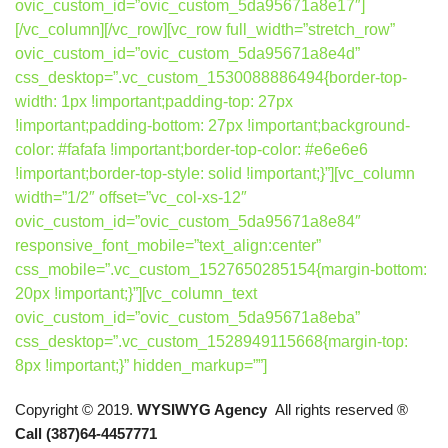
ovic_custom_id=”ovic_custom_5da95671a8e17″]
[/vc_column][/vc_row][vc_row full_width=”stretch_row”
ovic_custom_id=”ovic_custom_5da95671a8e4d”
css_desktop=”.vc_custom_1530088886494{border-top-
width: 1px !important;padding-top: 27px
!important;padding-bottom: 27px !important;background-
color: #fafafa !important;border-top-color: #e6e6e6
!important;border-top-style: solid !important;}”][vc_column
width=”1/2″ offset=”vc_col-xs-12″
ovic_custom_id=”ovic_custom_5da95671a8e84″
responsive_font_mobile=”text_align:center”
css_mobile=”.vc_custom_1527650285154{margin-bottom:
20px !important;}”][vc_column_text
ovic_custom_id=”ovic_custom_5da95671a8eba”
css_desktop=”.vc_custom_1528949115668{margin-top:
8px !important;}” hidden_markup=””]
Copyright © 2019.
WYSIWYG Agency
All rights reserved ®
Call (387)64-4457771