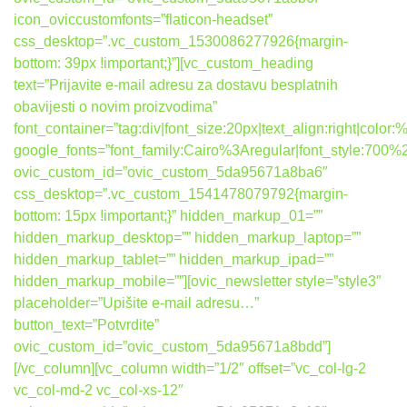
icon_oviccustomfonts=”flaticon-headset”
css_desktop=”.vc_custom_1530086277926{margin-
bottom: 39px !important;}”][vc_custom_heading
text=”Prijavite e-mail adresu za dostavu besplatnih
obavijesti o novim proizvodima”
font_container=”tag:div|font_size:20px|text_align:right|colo
google_fonts=”font_family:Cairo%3Aregular|font_style:7
ovic_custom_id=”ovic_custom_5da95671a8ba6″
css_desktop=”.vc_custom_1541478079792{margin-
bottom: 15px !important;}” hidden_markup_01=””
hidden_markup_desktop=”” hidden_markup_laptop=””
hidden_markup_tablet=”” hidden_markup_ipad=””
hidden_markup_mobile=””][ovic_newsletter style=”style3″
placeholder=”Upišite e-mail adresu…”
button_text=”Potvrdite”
ovic_custom_id=”ovic_custom_5da95671a8bdd”]
[/vc_column][vc_column width=”1/2″ offset=”vc_col-lg-2
vc_col-md-2 vc_col-xs-12″