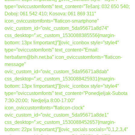
type=”oviccustomfonts” text_content=”Tešanj: 032 650 540;
Doboj: 061 542 410; Kosova: 061 869 311″
icon_oviccustomfonts=”flaticon-smartphone”
ovic_custom_id=”ovic_custom_5da95671a8d74″
css_desktop=”.vc_custom_1530088385556{margin-
bottom: 13px !important;}”][ovic_iconbox style=”style4″
type=”oviccustomfonts” text_content=”Email:
herbafarm@bih.net.ba” icon_oviccustomfonts=”flaticon-
message”
ovic_custom_id=”ovic_custom_5da95671a8dab”
css_desktop=”.vc_custom_1530088425931{margin-
bottom: 13px !important;}”][ovic_iconbox style=”style4″
type=”oviccustomfonts” text_content=”Ponedjeljak-Subota
7:30-20:00; Nedjelja 8:00-17:00″
icon_oviccustomfonts=”flaticon-clock”
ovic_custom_id=”ovic_custom_5da95671a8de1″
css_desktop=”.vc_custom_1530088452657{margin-
bottom: 22px !important;}”][ovic_socials socials=”0,1,2,3,4″