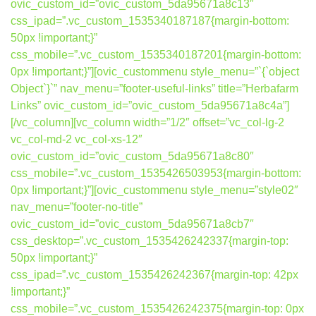
ovic_custom_id=”ovic_custom_5da95671a8c13″
css_ipad=”.vc_custom_1535340187187{margin-bottom:
50px !important;}”
css_mobile=”.vc_custom_1535340187201{margin-bottom:
0px !important;}”][ovic_custommenu style_menu=”`{`object
Object`}`” nav_menu=”footer-useful-links” title=”Herbafarm
Links” ovic_custom_id=”ovic_custom_5da95671a8c4a”]
[/vc_column][vc_column width=”1/2″ offset=”vc_col-lg-2
vc_col-md-2 vc_col-xs-12″
ovic_custom_id=”ovic_custom_5da95671a8c80″
css_mobile=”.vc_custom_1535426503953{margin-bottom:
0px !important;}”][ovic_custommenu style_menu=”style02″
nav_menu=”footer-no-title”
ovic_custom_id=”ovic_custom_5da95671a8cb7″
css_desktop=”.vc_custom_1535426242337{margin-top:
50px !important;}”
css_ipad=”.vc_custom_1535426242367{margin-top: 42px
!important;}”
css_mobile=”.vc_custom_1535426242375{margin-top: 0px