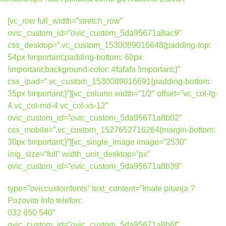
[vc_row full_width=”stretch_row”
ovic_custom_id=”ovic_custom_5da95671a8ac9″
css_desktop=”.vc_custom_1530089016648{padding-top:
54px !important;padding-bottom: 60px
!important;background-color: #fafafa !important;}”
css_ipad=”.vc_custom_1530089016691{padding-bottom:
35px !important;}”][vc_column width=”1/2″ offset=”vc_col-lg-
4 vc_col-md-4 vc_col-xs-12″
ovic_custom_id=”ovic_custom_5da95671a8b02″
css_mobile=”.vc_custom_1527652716264{margin-bottom:
30px !important;}”][vc_single_image image=”2530″
img_size=”full” width_unit_desktop=”px”
ovic_custom_id=”ovic_custom_5da95671a8b39″
type=”oviccustomfonts” text_content=”Imate pitanja ?
Pozovite Info telefon:
032 650 540″
ovic_custom_id=”ovic_custom_5da95671a8b6f”