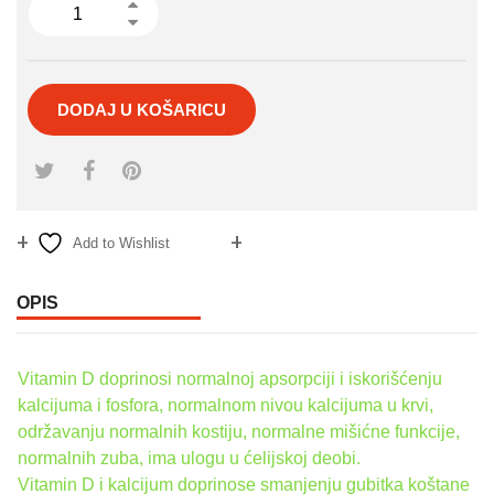
DODAJ U KOŠARICU
Add to Wishlist
Compare
OPIS
Vitamin D doprinosi normalnoj apsorpciji i iskorišćenju
kalcijuma i fosfora, normalnom nivou kalcijuma u krvi,
održavanju normalnih kostiju, normalne mišićne funkcije,
normalnih zuba, ima ulogu u ćelijskoj deobi.
Vitamin D i kalcijum doprinose smanjenju gubitka koštane