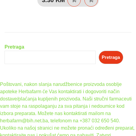
Pretraga
Pretraga
Poštovani, nakon slanja narudžbenice proizvoda osoblje
apoteke Herbafarm će Vas kontaktirati i dogovoriti način
dostave/plaćanja kupljenih prozivoda. Naši stručni farmaceuti
vam stoje na raspolaganju za sva pitanja i nedoumice kod
izbora preparata. Možete nas kontaktirati mailom na
herbafarm@bih.net.ba, telefonom na +387 032 650 540.
Ukoliko na našoj stranici ne možete pronaći određeni preparat,
kontaktirajte nas i pokušat ćemo ga nabaviti.
Zatvori