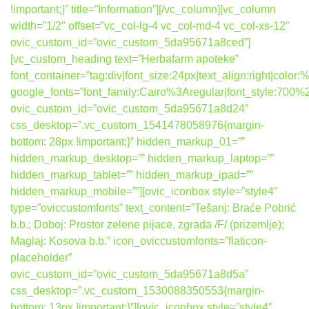
!important;}” title=”Information”][/vc_column][vc_column
width=”1/2″ offset=”vc_col-lg-4 vc_col-md-4 vc_col-xs-12″
ovic_custom_id=”ovic_custom_5da95671a8ced”]
[vc_custom_heading text=”Herbafarm apoteke”
font_container=”tag:div|font_size:24px|text_align:right|colo
google_fonts=”font_family:Cairo%3Aregular|font_style:7
ovic_custom_id=”ovic_custom_5da95671a8d24″
css_desktop=”.vc_custom_1541478058976{margin-
bottom: 28px !important;}” hidden_markup_01=””
hidden_markup_desktop=”” hidden_markup_laptop=””
hidden_markup_tablet=”” hidden_markup_ipad=””
hidden_markup_mobile=””][ovic_iconbox style=”style4″
type=”oviccustomfonts” text_content=”Tešanj: Braće Pobrić
b.b.; Doboj: Prostor zelene pijace, zgrada /F/ (prizemlje);
Maglaj: Kosova b.b.” icon_oviccustomfonts=”flaticon-
placeholder”
ovic_custom_id=”ovic_custom_5da95671a8d5a”
css_desktop=”.vc_custom_1530088350553{margin-
bottom: 13px !important;}”][ovic_iconbox style=”style4″