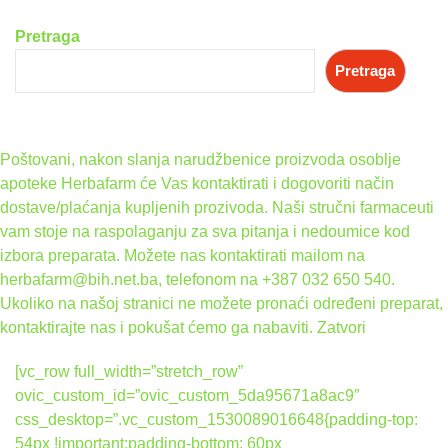
Pretraga
Pretraga
Poštovani, nakon slanja narudžbenice proizvoda osoblje
apoteke Herbafarm će Vas kontaktirati i dogovoriti način
dostave/plaćanja kupljenih prozivoda. Naši stručni farmaceuti
vam stoje na raspolaganju za sva pitanja i nedoumice kod
izbora preparata. Možete nas kontaktirati mailom na
herbafarm@bih.net.ba, telefonom na +387 032 650 540.
Ukoliko na našoj stranici ne možete pronaći određeni preparat,
kontaktirajte nas i pokušat ćemo ga nabaviti.
Zatvori
[vc_row full_width=”stretch_row”
ovic_custom_id=”ovic_custom_5da95671a8ac9″
css_desktop=”.vc_custom_1530089016648{padding-top:
54px !important;padding-bottom: 60px