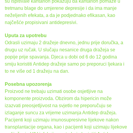
su ispitivale kantarion pokazuju da kantarion pomaže u
tretmanu blage do umjerene depresije i da ima manje
neželjenih efekata, a da je podjednako efikasan, kao
najčešće propisivani antidepresivi.
Uputa za upotrebu
Odrasli uzimaju 2 dražeje dnevno, jednu prije doručka, a
drugu uz ručak. U slučaju nesanice druga dražeja se
popije prije spavanja. Djeca u dobi od 6 do 12 godina
smiju koristiti Antidep dražeje samo po preporuci ljekara i
to ne više od 1 dražeju na dan.
Posebna upozorenja
Proizvod ne trebaju uzimati osobe osjetljive na
komponente proizvoda. Obzirom da hipericin može
izazvati preosjetljivost na svjetlo ne preporučuju se
izlaganje suncu za vrijeme uzimanja Antidep dražeja.
Pacijenti koji uzimaju imunosupresivne lijekove nakon
transplantacije organa, kao i pacijenti koji uzimaju lijekove