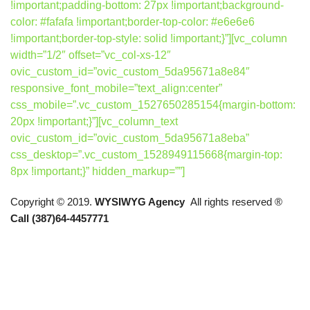
!important;padding-bottom: 27px !important;background-
color: #fafafa !important;border-top-color: #e6e6e6
!important;border-top-style: solid !important;}”][vc_column
width=”1/2″ offset=”vc_col-xs-12″
ovic_custom_id=”ovic_custom_5da95671a8e84″
responsive_font_mobile=”text_align:center”
css_mobile=”.vc_custom_1527650285154{margin-bottom:
20px !important;}”][vc_column_text
ovic_custom_id=”ovic_custom_5da95671a8eba”
css_desktop=”.vc_custom_1528949115668{margin-top:
8px !important;}” hidden_markup=””]
Copyright © 2019.
WYSIWYG Agency
All rights reserved ®
Call (387)64-4457771