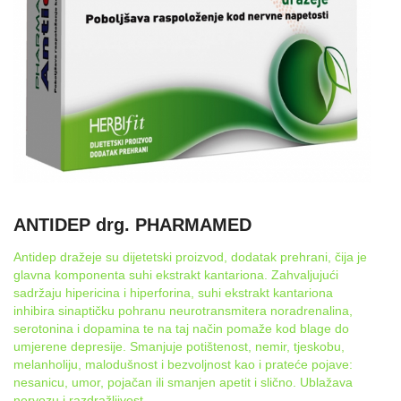
ANTIDEP drg. PHARMAMED
Antidep dražeje su dijetetski proizvod, dodatak prehrani, čija je
glavna komponenta suhi ekstrakt kantariona. Zahvaljujući
sadržaju hipericina i hiperforina, suhi ekstrakt kantariona
inhibira sinaptičku pohranu neurotransmitera noradrenalina,
serotonina i dopamina te na taj način pomaže kod blage do
umjerene depresije. Smanjuje potištenost, nemir, tjeskobu,
melanholiju, malodušnost i bezvoljnost kao i prateće pojave:
nesanicu, umor, pojačan ili smanjen apetit i slično. Ublažava
nervozu i razdražljivost.