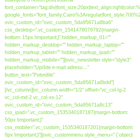
font_container=”tag:div|font_size:20px|text_align:right|colo
google_fonts=”font_family:Cairo%3Aregular|font_style:7
ovic_custom_id=”ovic_custom_5da95671a8ba6″
css_desktop=”.vc_custom_1541478079792{margin-
bottom: 15px !important;}” hidden_markup_01=””
hidden_markup_desktop=”” hidden_markup_laptop=””
hidden_markup_tablet=”” hidden_markup_ipad=””
hidden_markup_mobile=””][ovic_newsletter style=”style3″
placeholder=”Upišite e-mail adresu…”
button_text=”Potvrdite”
ovic_custom_id=”ovic_custom_5da95671a8bdd”]
[/vc_column][vc_column width=”1/2″ offset=”vc_col-lg-2
vc_col-md-2 vc_col-xs-12″
ovic_custom_id=”ovic_custom_5da95671a8c13″
css_ipad=”.vc_custom_1535340187187{margin-bottom:
50px !important;}”
css_mobile=”.vc_custom_1535340187201{margin-bottom:
0px !important;}”][ovic_custommenu style_menu=”`{`object