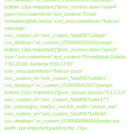
bottom: 13px !important;}”][ovic_iconbox style=”style4″
type=”oviccustomfonts” text_content=”Email:
herbafarm@bih.net.ba” icon_oviccustomfonts=”flaticon-
message”
ovic_custom_id=”ovic_custom_5da95671a8dab”
css_desktop=”.vc_custom_1530088425931{margin-
bottom: 13px !important;}”][ovic_iconbox style=”style4″
type=”oviccustomfonts” text_content=”Ponedjeljak-Subota
7:30-20:00; Nedjelja 8:00-17:00″
icon_oviccustomfonts=”flaticon-clock”
ovic_custom_id=”ovic_custom_5da95671a8de1″
css_desktop=”.vc_custom_1530088452657{margin-
bottom: 22px !important;}”][ovic_socials socials=”0,1,2,3,4″
ovic_custom_id=”ovic_custom_5da95671a8e17″]
[/vc_column][/vc_row][vc_row full_width=”stretch_row”
ovic_custom_id=”ovic_custom_5da95671a8e4d”
css_desktop=”.vc_custom_1530088886494{border-top-
width: 1px !important;padding-top: 27px