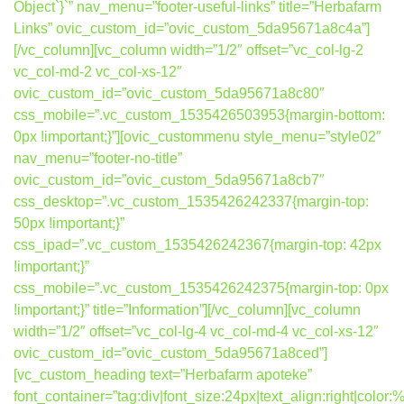
Object`}`” nav_menu=”footer-useful-links” title=”Herbafarm
Links” ovic_custom_id=”ovic_custom_5da95671a8c4a”]
[/vc_column][vc_column width=”1/2″ offset=”vc_col-lg-2
vc_col-md-2 vc_col-xs-12″
ovic_custom_id=”ovic_custom_5da95671a8c80″
css_mobile=”.vc_custom_1535426503953{margin-bottom:
0px !important;}”][ovic_custommenu style_menu=”style02″
nav_menu=”footer-no-title”
ovic_custom_id=”ovic_custom_5da95671a8cb7″
css_desktop=”.vc_custom_1535426242337{margin-top:
50px !important;}”
css_ipad=”.vc_custom_1535426242367{margin-top: 42px
!important;}”
css_mobile=”.vc_custom_1535426242375{margin-top: 0px
!important;}” title=”Information”][/vc_column][vc_column
width=”1/2″ offset=”vc_col-lg-4 vc_col-md-4 vc_col-xs-12″
ovic_custom_id=”ovic_custom_5da95671a8ced”]
[vc_custom_heading text=”Herbafarm apoteke”
font_container=”tag:div|font_size:24px|text_align:right|colo