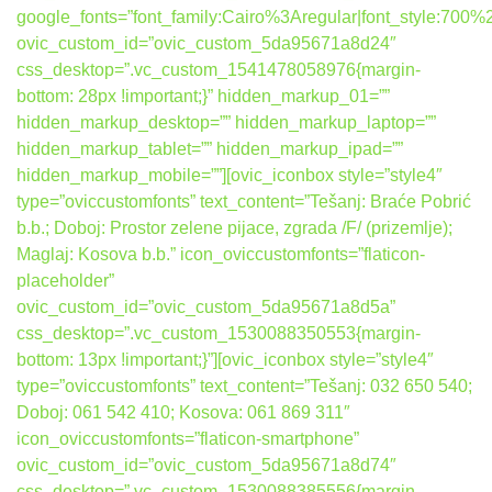
google_fonts=”font_family:Cairo%3Aregular|font_style:7
ovic_custom_id=”ovic_custom_5da95671a8d24″
css_desktop=”.vc_custom_1541478058976{margin-
bottom: 28px !important;}” hidden_markup_01=””
hidden_markup_desktop=”” hidden_markup_laptop=””
hidden_markup_tablet=”” hidden_markup_ipad=””
hidden_markup_mobile=””][ovic_iconbox style=”style4″
type=”oviccustomfonts” text_content=”Tešanj: Braće Pobrić
b.b.; Doboj: Prostor zelene pijace, zgrada /F/ (prizemlje);
Maglaj: Kosova b.b.” icon_oviccustomfonts=”flaticon-
placeholder”
ovic_custom_id=”ovic_custom_5da95671a8d5a”
css_desktop=”.vc_custom_1530088350553{margin-
bottom: 13px !important;}”][ovic_iconbox style=”style4″
type=”oviccustomfonts” text_content=”Tešanj: 032 650 540;
Doboj: 061 542 410; Kosova: 061 869 311″
icon_oviccustomfonts=”flaticon-smartphone”
ovic_custom_id=”ovic_custom_5da95671a8d74″
css_desktop=”.vc_custom_1530088385556{margin-