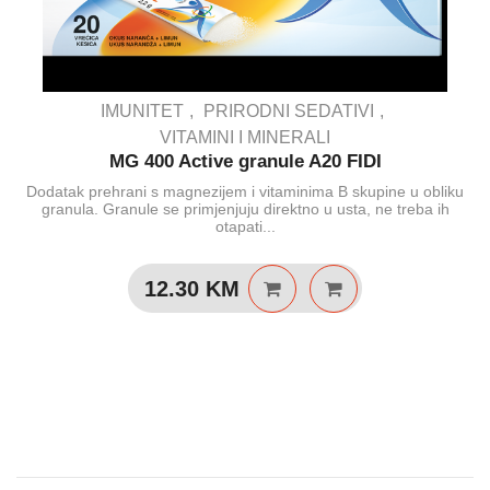
IMUNITET
PRIRODNI SEDATIVI
VITAMINI I MINERALI
MG 400 Active granule A20 FIDI
Dodatak prehrani s magnezijem i vitaminima B skupine u obliku
granula. Granule se primjenjuju direktno u usta, ne treba ih
otapati...
12.30
KM