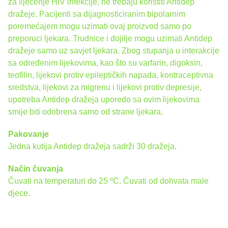
za liječenje HIV infekcije, ne trebaju koristiti Antidep
dražeje. Pacijenti sa dijagnosticiranim bipolarnim
poremećajem mogu uzimati ovaj proizvod samo po
preporuci ljekara. Trudnice i dojilje mogu uzimati Antidep
dražeje samo uz savjet ljekara. Zbog stupanja u interakcije
sa određenim lijekovima, kao što su varfarin, digoksin,
teofilin, lijekovi protiv epileptičkih napada, kontraceptivna
sredstva, lijekovi za migrenu i lijekovi protiv depresije,
upotreba Antidep dražeja uporedo sa ovim lijekovima
smije biti odobrena samo od strane ljekara.
Pakovanje
Jedna kutija Antidep dražeja sadrži 30 dražeja.
Način čuvanja
Čuvati na temperaturi do 25 ºC. Čuvati od dohvata male
djece.