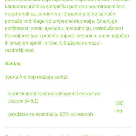
kantariona inhibira sinaptičku pohranu neurotransmitera
noradrenalina, serotonina i dopamina te na taj način
pomaže kod blage do umjerene depresije. Smanjuje
potištenost, nemir, tjeskobu, melanholiju, malodušnost i
bezvoljnost kao i prateće pojave: nesanicu, umor, pojačan
ili smanjen apetit i slično. Ublažava nervozu i
razdražljivost.
Sastav
Jedna Antidep dražeja sadrži:
Suhi ekstrakt kantarionaHyperici extractum
siccum (4-6:1)
180
mg
(sredstvo za ekstrakciju 60% v/v etanol)