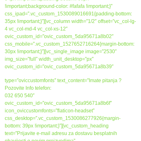
!important;background-color: #fafafa !important;}”
css_ipad=”.vc_custom_1530089016691{padding-bottom:
35px !important;}”][vc_column width=”1/2″ offset=”vc_col-lg-
4 vc_col-md-4 vc_col-xs-12″
ovic_custom_id=”ovic_custom_5da95671a8b02″
css_mobile=”.vc_custom_1527652716264{margin-bottom:
30px !important;}”][vc_single_image image=”2530″
img_size=”full” width_unit_desktop=”px”
ovic_custom_id=”ovic_custom_5da95671a8b39″
type=”oviccustomfonts” text_content=”Imate pitanja ?
Pozovite Info telefon:
032 650 540″
ovic_custom_id=”ovic_custom_5da95671a8b6f”
icon_oviccustomfonts=”flaticon-headset”
css_desktop=”.vc_custom_1530086277926{margin-
bottom: 39px !important;}”][vc_custom_heading
text=”Prijavite e-mail adresu za dostavu besplatnih
obavijesti o novim proizvodima”