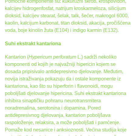
Pomoćne komponente su: kukuruzni škrob, krospovidon,
kalcijev hidrogenfosfat, natrijum kroskarmeloza, silicijum
dioksid, kalcijev stearat, šelak, talk, šećer, makrogol 6000,
kaolin, kalcijum karbonat, titan dioksid, akacija, pročišćena
voda, boje kinolin žuta (E104) i indigo karmin (E132).
Suhi ekstrakt kantariona
Kantarion (
Hypericum perforatum
L.) sadrži nekoliko
komponenti od kojih je najvažniji hipericin kojem se
dosada pripisivalo antidepresivno djelovanje. Međutim,
novija istraživanja pokazuju da i ostale komponente iz
kantariona, kao što su hiperforin i flavonoidi, mogu
poboljšati djelovanje hipericina. Suhi ekstrakt kantariona
inhibira sinaptičku pohranu neurotransmitera
noradrenalina, serotonina i dopamina. Pored
antidepresivnog djelovanja, kantarion poboljšava
raspoloženje, relaksira, a može poboljšati i pamćenje.
Pomaže kod nesanice i anksioznosti. Većina studija koje