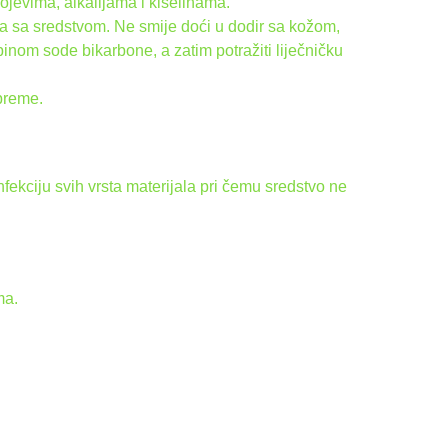
ojevima, alkalijama i kiselinama.
ja sa sredstvom. Ne smije doći u dodir sa kožom,
inom sode bikarbone, a zatim potražiti liječničku
opreme.
fekciju svih vrsta materijala pri čemu sredstvo ne
ma.