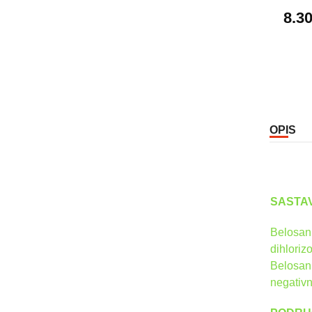
8.3
OPIS
SASTAV
Belosan 
dihloriz
Belosan 
negativni