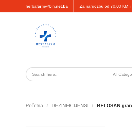
herbafarm@bih.net.ba
Za narudžbu od 70,00 KM 
All Catego
Početna
DEZINFICIJENSI
BELOSAN gran