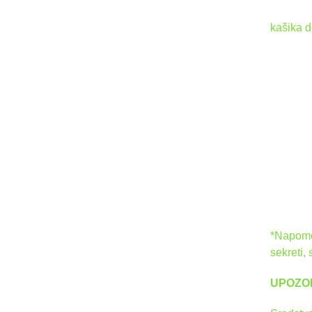
kašika d
*Napomen
sekreti, 
UPOZO