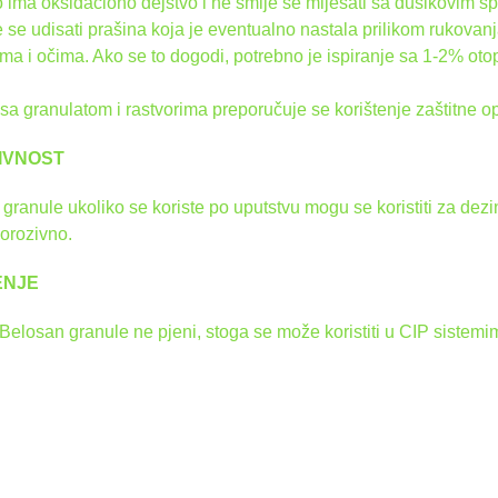
 ima oksidaciono dejstvo i ne smije se miješati sa dušikovim sp
 se udisati prašina koja je eventualno nastala prilikom rukovan
ma i očima. Ako se to dogodi, potrebno je ispiranje sa 1-2% otop
 sa granulatom i rastvorima preporučuje se korištenje zaštitne 
IVNOST
granule ukoliko se koriste po uputstvu mogu se koristiti za dezin
korozivno.
ENJE
Belosan granule ne pjeni, stoga se može koristiti u CIP sistemi