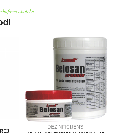
erbafarm apoteke.
odi
DEZINFICIJENSI
REJ
Maxi