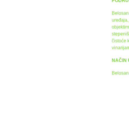
PODRU
Belosan 
uređaja,
objektim
stepeniš
čistoće 
vinarija
NAČIN
Belosan 