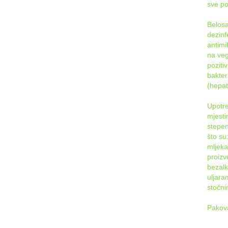
sve po
Belosa
dezinf
antimi
na veg
poziti
bakteri
(hepati
Upotre
mjesti
stepen
što su
mljeka
proizv
bezalk
uljar
stočni
Pakov