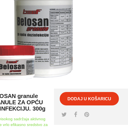
OSAN granule
DODAJ U KOŠARICU
NULE ZA OPĆU
INFEKCIJU. 300g
isokog sadržaja aktivnog
je vrlo efikasno sredstvo za