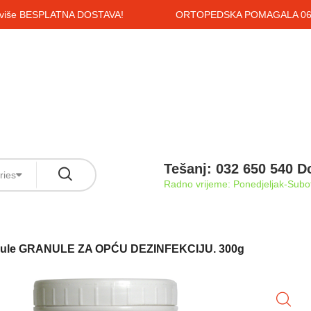
i više BESPLATNA DOSTAVA!
ORTOPEDSKA POMAGALA 061
Tešanj: 032 650 540 D
ries
Radno vrijeme: Ponedjeljak-Subot
ule GRANULE ZA OPĆU DEZINFEKCIJU. 300g