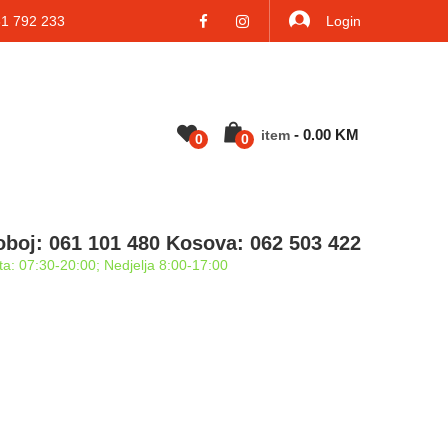
 792 233
Login
-
0.00
KM
Item
0
0
oboj: 061 101 480 Kosova: 062 503 422
a: 07:30-20:00; Nedjelja 8:00-17:00