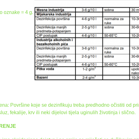
o oznake = 4 g.
a: Površine koje se dezinfikuju treba predhodno očistiti od pri
sluz, fekalije, krv ili neki dijelovi tijela uginulih životinja i slično.
RENJE