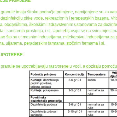
ČJE PRIMJENE
granule imaju široko područje primjene, namijenjene su za vanj
 dezinfekciju pitke vode, rekreacionih i terapeutskih bazena. Vrl
a, obdaništima, školskim i zdravstvenim ustanovama za dezinfek
ta i sanitarnih prostorija, i sl. Upotrebljavaju se na svim mjest
kao što su u: mesnim industrijama, mljekarstvu, industrijama za 
ma, uljarama, peradarskim farmama, stočnim farmama i sl.
 UPOTREBE:
granule se upotrebljavaju rastvorene u vodi, a doziraju pomoću