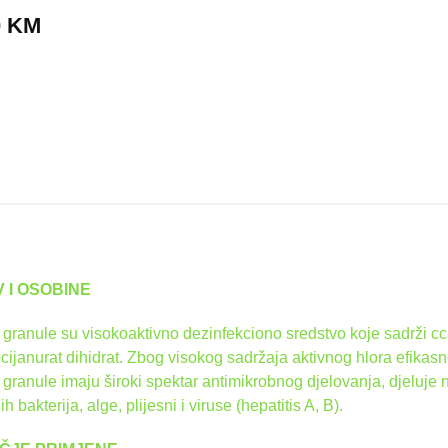
0
KM
 I OSOBINE
granule su visokoaktivno dezinfekciono sredstvo koje sadrži cc
ocijanurat dihidrat. Zbog visokog sadržaja aktivnog hlora efikas
granule imaju široki spektar antimikrobnog djelovanja, djeluje n
h bakterija, alge, plijesni i viruse (hepatitis A, B).