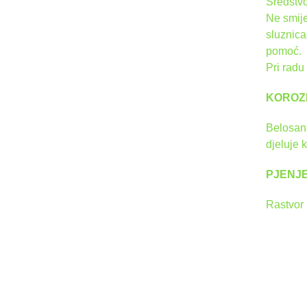
Sredstvo
Ne smije
sluznica
pomoć.
Pri radu
KOROZ
Belosan 
djeluje 
PJENJ
Rastvor 