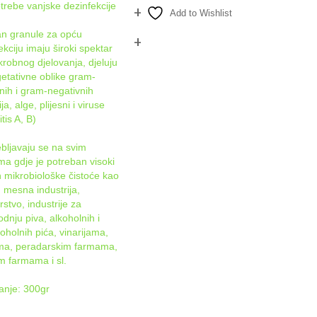
trebe vanjske dezinfekcije
Add to Wishlist
n granule za opću
Compare
ekciju imaju široki spektar
krobnog djelovanja, djeluju
etativne oblike gram-
vnih i gram-negativnih
ja, alge, plijesni i viruse
tis A, B)
bljavaju se na svim
ma gdje je potreban visoki
 mikrobiološke čistoće kao
: mesna industrija,
rstvo, industrije za
odnju piva, alkoholnih i
oholnih pića, vinarijama,
ama, peradarskim farmama,
m farmama i sl.
anje: 300gr