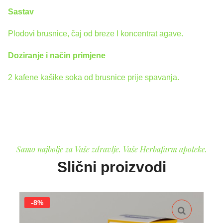
Sastav
Plodovi brusnice, čaj od breze I koncentrat agave.
Doziranje i način primjene
2 kafene kašike soka od brusnice prije spavanja.
Samo najbolje za Vaše zdravlje. Vaše Herbafarm apoteke.
Slični proizvodi
-8%