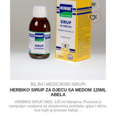
BILJNI I MEDICINSKI SIRUPI
HERBIKO SIRUP ZA DJECU SA MEDOM 125ML
ABELA
HERBIKO SIRUP, MED, 125 ml Namjena: Proizvod je
namjenjen osobama sa simptomima prehlada, gripa i slično,
kod kojih je prisutan kašalj....