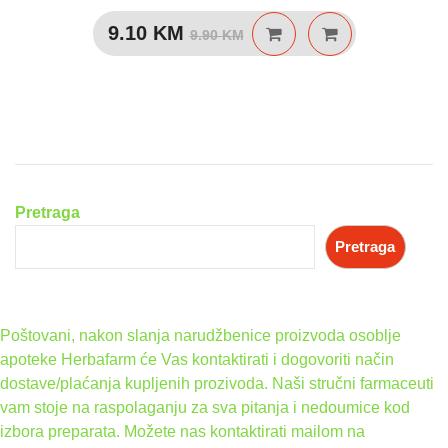
Izvorna
Trenutna
9.10
KM
9.90
KM
cijena
cijena
bila
je:
je:
9.10 KM.
9.90 KM.
Pretraga
Pretraga
Poštovani, nakon slanja narudžbenice proizvoda osoblje
apoteke Herbafarm će Vas kontaktirati i dogovoriti način
dostave/plaćanja kupljenih prozivoda. Naši stručni farmaceuti
vam stoje na raspolaganju za sva pitanja i nedoumice kod
izbora preparata. Možete nas kontaktirati mailom na