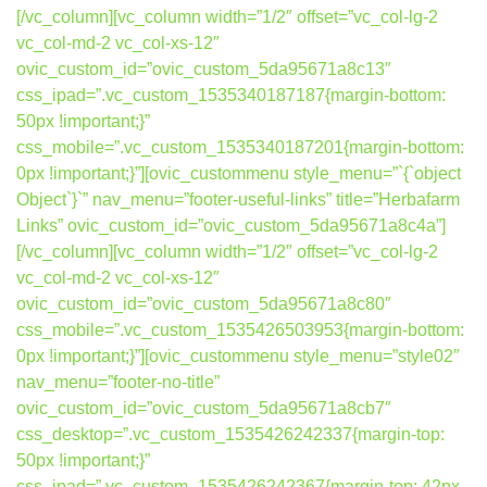
[/vc_column][vc_column width=”1/2″ offset=”vc_col-lg-2
vc_col-md-2 vc_col-xs-12″
ovic_custom_id=”ovic_custom_5da95671a8c13″
css_ipad=”.vc_custom_1535340187187{margin-bottom:
50px !important;}”
css_mobile=”.vc_custom_1535340187201{margin-bottom:
0px !important;}”][ovic_custommenu style_menu=”`{`object
Object`}`” nav_menu=”footer-useful-links” title=”Herbafarm
Links” ovic_custom_id=”ovic_custom_5da95671a8c4a”]
[/vc_column][vc_column width=”1/2″ offset=”vc_col-lg-2
vc_col-md-2 vc_col-xs-12″
ovic_custom_id=”ovic_custom_5da95671a8c80″
css_mobile=”.vc_custom_1535426503953{margin-bottom:
0px !important;}”][ovic_custommenu style_menu=”style02″
nav_menu=”footer-no-title”
ovic_custom_id=”ovic_custom_5da95671a8cb7″
css_desktop=”.vc_custom_1535426242337{margin-top:
50px !important;}”
css_ipad=”.vc_custom_1535426242367{margin-top: 42px