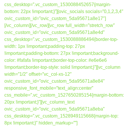
css_desktop=”.vc_custom_1530088452657{margin-
bottom: 22px !important;}”][ovic_socials socials=”0,1,2,3,4″
ovic_custom_id=”ovic_custom_5da95671a8e17″]
[/vc_column][/vc_row][vc_row full_width=”stretch_row”
ovic_custom_id=”ovic_custom_5da95671a8e4d”
css_desktop=”.vc_custom_1530088886494{border-top-
width: 1px !important;padding-top: 27px
!important;padding-bottom: 27px !important;background-
color: #fafafa !important;border-top-color: #e6e6e6
!important;border-top-style: solid !important;}”][vc_column
width=”1/2″ offset=”vc_col-xs-12″
ovic_custom_id=”ovic_custom_5da95671a8e84″
responsive_font_mobile=”text_align:center”
css_mobile=”.vc_custom_1527650285154{margin-bottom:
20px !important;}”][vc_column_text
ovic_custom_id=”ovic_custom_5da95671a8eba”
css_desktop=”.vc_custom_1528949115668{margin-top:
8px !important;}” hidden_markup=””]