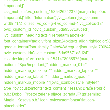
!important;}”
css_mobile=”.vc_custom_1535426242375{margin-top: 0px
!important;}” title=”Information”][/vc_column][vc_column
width=”1/2″ offset=”vc_col-lg-4 vc_col-md-4 vc_col-xs-12″
ovic_custom_id=”ovic_custom_5da95671a8ced”]
[vc_custom_heading text=”Herbafarm apoteke”
font_container=”tag:div|font_size:24px|text_align:right|colo
google_fonts=”font_family:Cairo%3Aregular|font_style:7
ovic_custom_id=”ovic_custom_5da95671a8d24″
css_desktop=”.vc_custom_1541478058976{margin-
bottom: 28px !important;}” hidden_markup_01=””
hidden_markup_desktop=”” hidden_markup_laptop=””
hidden_markup_tablet=”” hidden_markup_ipad=””
hidden_markup_mobile=””][ovic_iconbox style=”style4″
type=”oviccustomfonts” text_content=”Tešanj: Braće Pobrić
b.b.; Doboj: Prostor zelene pijace, zgrada /F/ (prizemlje);
Maglaj: Kosova b.b.” icon_oviccustomfonts=”flaticon-
placeholder”