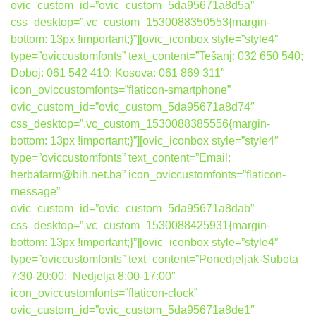
ovic_custom_id=”ovic_custom_5da95671a8d5a”
css_desktop=”.vc_custom_1530088350553{margin-
bottom: 13px !important;}”][ovic_iconbox style=”style4″
type=”oviccustomfonts” text_content=”Tešanj: 032 650 540;
Doboj: 061 542 410; Kosova: 061 869 311″
icon_oviccustomfonts=”flaticon-smartphone”
ovic_custom_id=”ovic_custom_5da95671a8d74″
css_desktop=”.vc_custom_1530088385556{margin-
bottom: 13px !important;}”][ovic_iconbox style=”style4″
type=”oviccustomfonts” text_content=”Email:
herbafarm@bih.net.ba” icon_oviccustomfonts=”flaticon-
message”
ovic_custom_id=”ovic_custom_5da95671a8dab”
css_desktop=”.vc_custom_1530088425931{margin-
bottom: 13px !important;}”][ovic_iconbox style=”style4″
type=”oviccustomfonts” text_content=”Ponedjeljak-Subota
7:30-20:00; Nedjelja 8:00-17:00″
icon_oviccustomfonts=”flaticon-clock”
ovic_custom_id=”ovic_custom_5da95671a8de1″