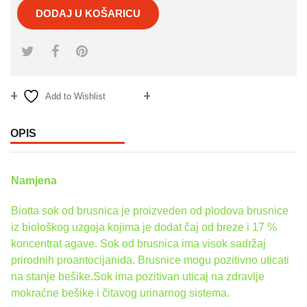
DODAJ U KOŠARICU
Add to Wishlist
Compare
OPIS
Namjena
Biotta sok od brusnica je proizveden od plodova brusnice
iz biološkog uzgoja kojima je dodat čaj od breze i 17 %
koncentrat agave. Sok od brusnica ima visok sadržaj
prirodnih proantocijanida. Brusnice mogu pozitivno uticati
na stanje bešike.Sok ima pozitivan uticaj na zdravlje
mokraćne bešike i čitavog urinarnog sistema.