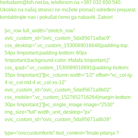
herbafarm@bih.net.ba, telefonom na +387 032 650 540.
Ukoliko na našoj stranici ne možete pronaći određeni preparat,
kontaktirajte nas i pokušat ćemo ga nabaviti.
Zatvori
[vc_row full_width=”stretch_row”
ovic_custom_id=”ovic_custom_5da95671a8ac9″
css_desktop=”.vc_custom_1530089016648{padding-top:
54px !important;padding-bottom: 60px
!important;background-color: #fafafa !important;}”
css_ipad=”.vc_custom_1530089016691{padding-bottom:
35px !important;}”][vc_column width=”1/2″ offset=”vc_col-lg-
4 vc_col-md-4 vc_col-xs-12″
ovic_custom_id=”ovic_custom_5da95671a8b02″
css_mobile=”.vc_custom_1527652716264{margin-bottom:
30px !important;}”][vc_single_image image=”2530″
img_size=”full” width_unit_desktop=”px”
ovic_custom_id=”ovic_custom_5da95671a8b39″
type=”oviccustomfonts” text_content=”Imate pitanja ?