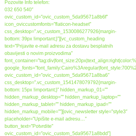
Pozovite Info telefon:
032 650 540″
ovic_custom_id=”ovic_custom_5da95671a8b6f”
icon_oviccustomfonts=”flaticon-headset”
css_desktop=”.vc_custom_1530086277926{margin-
bottom: 39px !important;}”][vc_custom_heading
text=”Prijavite e-mail adresu za dostavu besplatnih
obavijesti o novim proizvodima”
font_container=”tag:div|font_size:20px|text_align:right|colo
google_fonts=”font_family:Cairo%3Aregular|font_style:7
ovic_custom_id=”ovic_custom_5da95671a8ba6″
css_desktop=”.vc_custom_1541478079792{margin-
bottom: 15px !important;}” hidden_markup_01=””
hidden_markup_desktop=”” hidden_markup_laptop=””
hidden_markup_tablet=”” hidden_markup_ipad=””
hidden_markup_mobile=””][ovic_newsletter style=”style3″
placeholder=”Upišite e-mail adresu…”
button_text=”Potvrdite”
ovic_custom_id=”ovic_custom_5da95671a8bdd”]