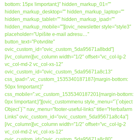
bottom: 15px !important;}” hidden_markup_01=””
hidden_markup_desktop=”” hidden_markup_laptop=””
hidden_markup_tablet=”” hidden_markup_ipad=””
hidden_markup_mobile=””][ovic_newsletter style=”style3″
placeholder=”Upišite e-mail adresu…”
button_text=”Potvrdite”
ovic_custom_id=”ovic_custom_5da95671a8bdd”]
[/vc_column][vc_column width=”1/2″ offset=”vc_col-lg-2
vc_col-md-2 vc_col-xs-12″
ovic_custom_id=”ovic_custom_5da95671a8c13″
css_ipad=”.vc_custom_1535340187187{margin-bottom:
50px !important;}”
css_mobile=”.vc_custom_1535340187201{margin-bottom:
0px !important;}”][ovic_custommenu style_menu=”`{`object
Object`}`” nav_menu=”footer-useful-links” title=”Herbafarm
Links” ovic_custom_id=”ovic_custom_5da95671a8c4a”]
[/vc_column][vc_column width=”1/2″ offset=”vc_col-lg-2
vc_col-md-2 vc_col-xs-12″
ovic_custom_id=”ovic_custom_5da95671a8c80″