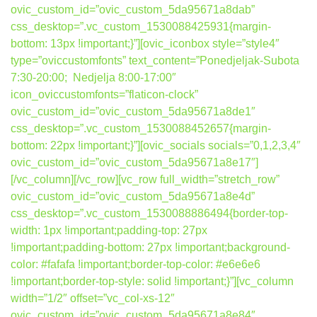
ovic_custom_id=”ovic_custom_5da95671a8dab”
css_desktop=”.vc_custom_1530088425931{margin-
bottom: 13px !important;}”][ovic_iconbox style=”style4″
type=”oviccustomfonts” text_content=”Ponedjeljak-Subota
7:30-20:00; Nedjelja 8:00-17:00″
icon_oviccustomfonts=”flaticon-clock”
ovic_custom_id=”ovic_custom_5da95671a8de1″
css_desktop=”.vc_custom_1530088452657{margin-
bottom: 22px !important;}”][ovic_socials socials=”0,1,2,3,4″
ovic_custom_id=”ovic_custom_5da95671a8e17″]
[/vc_column][/vc_row][vc_row full_width=”stretch_row”
ovic_custom_id=”ovic_custom_5da95671a8e4d”
css_desktop=”.vc_custom_1530088886494{border-top-
width: 1px !important;padding-top: 27px
!important;padding-bottom: 27px !important;background-
color: #fafafa !important;border-top-color: #e6e6e6
!important;border-top-style: solid !important;}”][vc_column
width=”1/2″ offset=”vc_col-xs-12″
ovic_custom_id=”ovic_custom_5da95671a8e84″