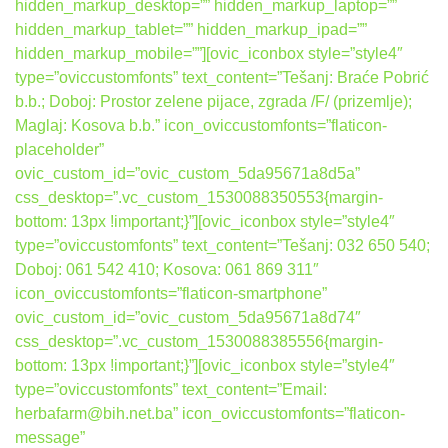
hidden_markup_desktop=”” hidden_markup_laptop=””
hidden_markup_tablet=”” hidden_markup_ipad=””
hidden_markup_mobile=””][ovic_iconbox style=”style4″
type=”oviccustomfonts” text_content=”Tešanj: Braće Pobrić
b.b.; Doboj: Prostor zelene pijace, zgrada /F/ (prizemlje);
Maglaj: Kosova b.b.” icon_oviccustomfonts=”flaticon-
placeholder”
ovic_custom_id=”ovic_custom_5da95671a8d5a”
css_desktop=”.vc_custom_1530088350553{margin-
bottom: 13px !important;}”][ovic_iconbox style=”style4″
type=”oviccustomfonts” text_content=”Tešanj: 032 650 540;
Doboj: 061 542 410; Kosova: 061 869 311″
icon_oviccustomfonts=”flaticon-smartphone”
ovic_custom_id=”ovic_custom_5da95671a8d74″
css_desktop=”.vc_custom_1530088385556{margin-
bottom: 13px !important;}”][ovic_iconbox style=”style4″
type=”oviccustomfonts” text_content=”Email:
herbafarm@bih.net.ba” icon_oviccustomfonts=”flaticon-
message”