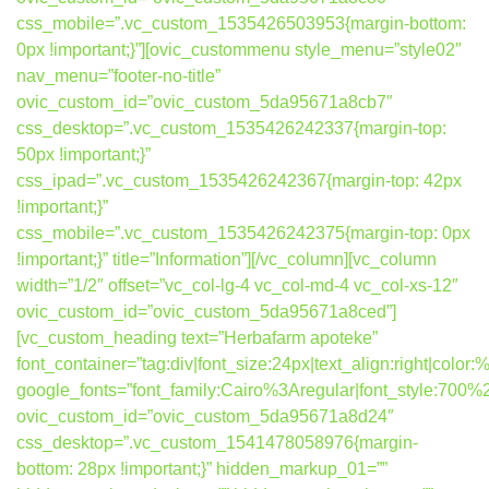
css_mobile=”.vc_custom_1535426503953{margin-bottom:
0px !important;}”][ovic_custommenu style_menu=”style02″
nav_menu=”footer-no-title”
ovic_custom_id=”ovic_custom_5da95671a8cb7″
css_desktop=”.vc_custom_1535426242337{margin-top:
50px !important;}”
css_ipad=”.vc_custom_1535426242367{margin-top: 42px
!important;}”
css_mobile=”.vc_custom_1535426242375{margin-top: 0px
!important;}” title=”Information”][/vc_column][vc_column
width=”1/2″ offset=”vc_col-lg-4 vc_col-md-4 vc_col-xs-12″
ovic_custom_id=”ovic_custom_5da95671a8ced”]
[vc_custom_heading text=”Herbafarm apoteke”
font_container=”tag:div|font_size:24px|text_align:right|colo
google_fonts=”font_family:Cairo%3Aregular|font_style:7
ovic_custom_id=”ovic_custom_5da95671a8d24″
css_desktop=”.vc_custom_1541478058976{margin-
bottom: 28px !important;}” hidden_markup_01=””