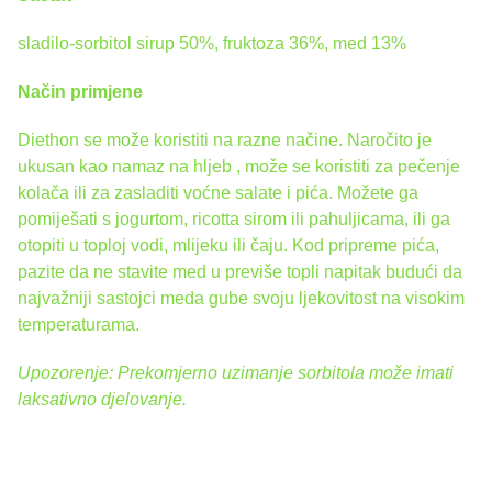
sladilo-sorbitol sirup 50%, fruktoza 36%, med 13%
Način primjene
Diethon se može koristiti na razne načine. Naročito je
ukusan kao namaz na hljeb , može se koristiti za pečenje
kolača ili za zasladiti voćne salate i pića. Možete ga
pomiješati s jogurtom, ricotta sirom ili pahuljicama, ili ga
otopiti u toploj vodi, mlijeku ili čaju. Kod pripreme pića,
pazite da ne stavite med u previše topli napitak budući da
najvažniji sastojci meda gube svoju ljekovitost na visokim
temperaturama.
Upozorenje: Prekomjerno uzimanje sorbitola može imati
laksativno djelovanje.