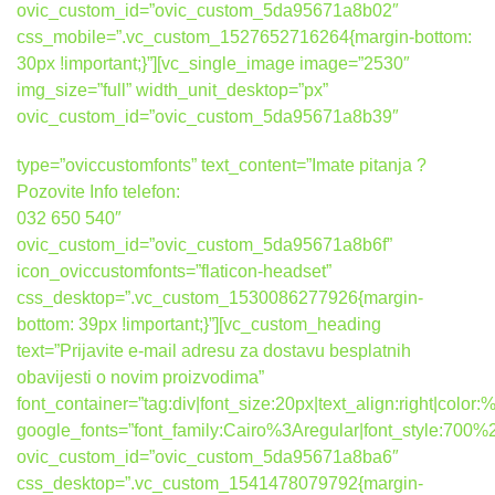
ovic_custom_id=”ovic_custom_5da95671a8b02″
css_mobile=”.vc_custom_1527652716264{margin-bottom:
30px !important;}”][vc_single_image image=”2530″
img_size=”full” width_unit_desktop=”px”
ovic_custom_id=”ovic_custom_5da95671a8b39″
type=”oviccustomfonts” text_content=”Imate pitanja ?
Pozovite Info telefon:
032 650 540″
ovic_custom_id=”ovic_custom_5da95671a8b6f”
icon_oviccustomfonts=”flaticon-headset”
css_desktop=”.vc_custom_1530086277926{margin-
bottom: 39px !important;}”][vc_custom_heading
text=”Prijavite e-mail adresu za dostavu besplatnih
obavijesti o novim proizvodima”
font_container=”tag:div|font_size:20px|text_align:right|colo
google_fonts=”font_family:Cairo%3Aregular|font_style:7
ovic_custom_id=”ovic_custom_5da95671a8ba6″
css_desktop=”.vc_custom_1541478079792{margin-