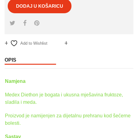
DODAJ U KOŠARICU
Add to Wishlist
Compare
OPIS
Namjena
Medex Diethon je bogata i ukusna mješavina fruktoze,
sladila i meda.
Proizvod je namijenjen za dijetalnu prehranu kod šećerne
bolesti.
Sasta