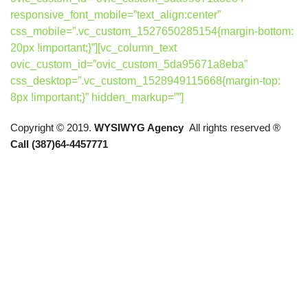
responsive_font_mobile=”text_align:center”
css_mobile=”.vc_custom_1527650285154{margin-bottom:
20px !important;}”][vc_column_text
ovic_custom_id=”ovic_custom_5da95671a8eba”
css_desktop=”.vc_custom_1528949115668{margin-top:
8px !important;}” hidden_markup=””]
Copyright © 2019.
WYSIWYG Agency
All rights reserved ®
Call (387)64-4457771