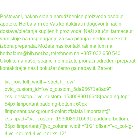
Poštovani, nakon slanja narudžbenice proizvoda osoblje
apoteke Herbafarm će Vas kontaktirati i dogovoriti način
dostave/plaćanja kupljenih prozivoda. Naši stručni farmaceuti
vam stoje na raspolaganju za sva pitanja i nedoumice kod
izbora preparata. Možete nas kontaktirati mailom na
herbafarm@bih.net.ba, telefonom na +387 032 650 540.
Ukoliko na našoj stranici ne možete pronaći određeni preparat,
kontaktirajte nas i pokušat ćemo ga nabaviti.
Zatvori
[vc_row full_width=”stretch_row”
ovic_custom_id=”ovic_custom_5da95671a8ac9″
css_desktop=”.vc_custom_1530089016648{padding-top:
54px !important;padding-bottom: 60px
!important;background-color: #fafafa !important;}”
css_ipad=”.vc_custom_1530089016691{padding-bottom:
35px !important;}”][vc_column width=”1/2″ offset=”vc_col-lg-
4 vc_col-md-4 vc_col-xs-12″