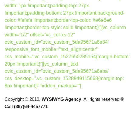
width: 1px !important;padding-top: 27px
!important;padding-bottom: 27px !important;background-
color: #fafafa !important;border-top-color: #e6e6e6
!important;border-top-style: solid !important;}”][vc_column
width=”1/2″ offset=”vc_col-xs-12″
ovic_custom_id=”ovic_custom_5da95671a8e84″
responsive_font_mobile=”text_align:center”
css_mobile=”.vc_custom_1527650285154{margin-bottom:
20px !important;}”][vc_column_text
ovic_custom_id=”ovic_custom_5da95671a8eba”
css_desktop=”.vc_custom_1528949115668{margin-top:
8px !important;}” hidden_markup=””]
Copyright © 2019.
WYSIWYG Agency
All rights reserved ®
Call (387)64-4457771