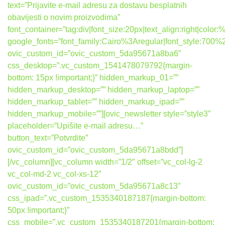
text=”Prijavite e-mail adresu za dostavu besplatnih
obavijesti o novim proizvodima”
font_container=”tag:div|font_size:20px|text_align:right|colo
google_fonts=”font_family:Cairo%3Aregular|font_style:7
ovic_custom_id=”ovic_custom_5da95671a8ba6″
css_desktop=”.vc_custom_1541478079792{margin-
bottom: 15px !important;}” hidden_markup_01=””
hidden_markup_desktop=”” hidden_markup_laptop=””
hidden_markup_tablet=”” hidden_markup_ipad=””
hidden_markup_mobile=””][ovic_newsletter style=”style3″
placeholder=”Upišite e-mail adresu…”
button_text=”Potvrdite”
ovic_custom_id=”ovic_custom_5da95671a8bdd”]
[/vc_column][vc_column width=”1/2″ offset=”vc_col-lg-2
vc_col-md-2 vc_col-xs-12″
ovic_custom_id=”ovic_custom_5da95671a8c13″
css_ipad=”.vc_custom_1535340187187{margin-bottom:
50px !important;}”
css_mobile=”.vc_custom_1535340187201{margin-bottom: