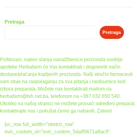
Pretraga
Pretraga
Poštovani, nakon slanja narudžbenice proizvoda osoblje
apoteke Herbafarm će Vas kontaktirati i dogovoriti način
dostave/plaćanja kupljenih prozivoda. Naši stručni farmaceuti
vam stoje na raspolaganju za sva pitanja i nedoumice kod
izbora preparata. Možete nas kontaktirati mailom na
herbafarm@bih.net.ba, telefonom na +387 032 650 540.
Ukoliko na našoj stranici ne možete pronaći određeni preparat,
kontaktirajte nas i pokušat ćemo ga nabaviti.
Zatvori
[vc_row full_width=”stretch_row”
ovic_custom_id=”ovic_custom_5da95671a8ac9″