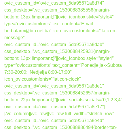
ovic_custom_id=”ovic_custom_5da95671a8d74″
css_desktop=”.vc_custom_1530088385556{margin-
bottom: 13px !important;}”][ovic_iconbox style=”style4″
type=”oviccustomfonts” text_content=”Email:
herbafarm@bih.net.ba” icon_oviccustomfonts=”flaticon-
message”
ovic_custom_id=”ovic_custom_5da95671a8dab”
css_desktop=”.vc_custom_1530088425931{margin-
bottom: 13px !important;}”][ovic_iconbox style=”style4″
type=”oviccustomfonts” text_content=”Ponedjeljak-Subota
7:30-20:00; Nedjelja 8:00-17:00″
icon_oviccustomfonts=”flaticon-clock”
ovic_custom_id=”ovic_custom_5da95671a8de1″
css_desktop=”.vc_custom_1530088452657{margin-
bottom: 22px !important;}”][ovic_socials socials=”0,1,2,3,4″
ovic_custom_id=”ovic_custom_5da95671a8e17″]
[/vc_column][/vc_row][vc_row full_width=”stretch_row”
ovic_custom_id=”ovic_custom_5da95671a8e4d”
css_desktop=”.vc_custom_1530088886494{border-top-