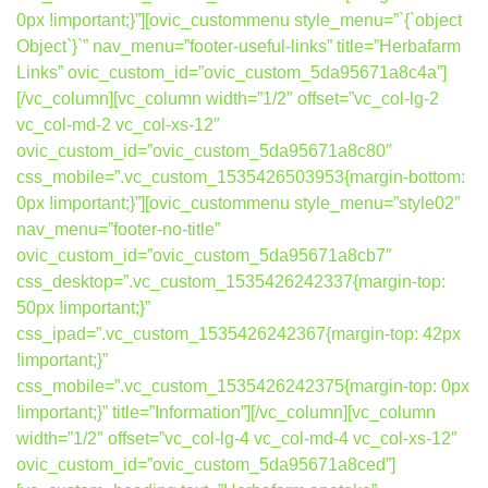
0px !important;}”][ovic_custommenu style_menu=”`{`object
Object`}`” nav_menu=”footer-useful-links” title=”Herbafarm
Links” ovic_custom_id=”ovic_custom_5da95671a8c4a”]
[/vc_column][vc_column width=”1/2″ offset=”vc_col-lg-2
vc_col-md-2 vc_col-xs-12″
ovic_custom_id=”ovic_custom_5da95671a8c80″
css_mobile=”.vc_custom_1535426503953{margin-bottom:
0px !important;}”][ovic_custommenu style_menu=”style02″
nav_menu=”footer-no-title”
ovic_custom_id=”ovic_custom_5da95671a8cb7″
css_desktop=”.vc_custom_1535426242337{margin-top:
50px !important;}”
css_ipad=”.vc_custom_1535426242367{margin-top: 42px
!important;}”
css_mobile=”.vc_custom_1535426242375{margin-top: 0px
!important;}” title=”Information”][/vc_column][vc_column
width=”1/2″ offset=”vc_col-lg-4 vc_col-md-4 vc_col-xs-12″
ovic_custom_id=”ovic_custom_5da95671a8ced”]