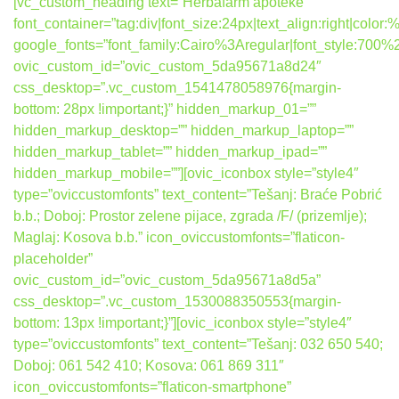
[vc_custom_heading text=”Herbafarm apoteke”
font_container=”tag:div|font_size:24px|text_align:right|colo
google_fonts=”font_family:Cairo%3Aregular|font_style:7
ovic_custom_id=”ovic_custom_5da95671a8d24″
css_desktop=”.vc_custom_1541478058976{margin-
bottom: 28px !important;}” hidden_markup_01=””
hidden_markup_desktop=”” hidden_markup_laptop=””
hidden_markup_tablet=”” hidden_markup_ipad=””
hidden_markup_mobile=””][ovic_iconbox style=”style4″
type=”oviccustomfonts” text_content=”Tešanj: Braće Pobrić
b.b.; Doboj: Prostor zelene pijace, zgrada /F/ (prizemlje);
Maglaj: Kosova b.b.” icon_oviccustomfonts=”flaticon-
placeholder”
ovic_custom_id=”ovic_custom_5da95671a8d5a”
css_desktop=”.vc_custom_1530088350553{margin-
bottom: 13px !important;}”][ovic_iconbox style=”style4″
type=”oviccustomfonts” text_content=”Tešanj: 032 650 540;
Doboj: 061 542 410; Kosova: 061 869 311″
icon_oviccustomfonts=”flaticon-smartphone”