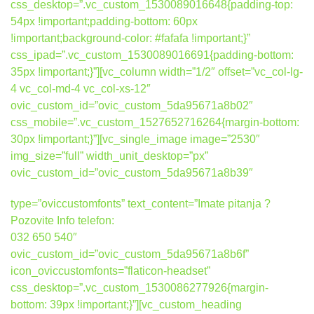
css_desktop=”.vc_custom_1530089016648{padding-top:
54px !important;padding-bottom: 60px
!important;background-color: #fafafa !important;}”
css_ipad=”.vc_custom_1530089016691{padding-bottom:
35px !important;}”][vc_column width=”1/2″ offset=”vc_col-lg-
4 vc_col-md-4 vc_col-xs-12″
ovic_custom_id=”ovic_custom_5da95671a8b02″
css_mobile=”.vc_custom_1527652716264{margin-bottom:
30px !important;}”][vc_single_image image=”2530″
img_size=”full” width_unit_desktop=”px”
ovic_custom_id=”ovic_custom_5da95671a8b39″
type=”oviccustomfonts” text_content=”Imate pitanja ?
Pozovite Info telefon:
032 650 540″
ovic_custom_id=”ovic_custom_5da95671a8b6f”
icon_oviccustomfonts=”flaticon-headset”
css_desktop=”.vc_custom_1530086277926{margin-
bottom: 39px !important;}”][vc_custom_heading