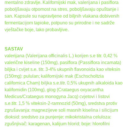
mentalno zdravlje. Kalifornijski mak, valerijana i pasiflora
poboljšavaju otpornost na stres, poboljšavaju opuštanje i
san. Kapsule su napravljene od biljnih vlakana dobivenih
fermentacijom tapioke, potpuno su prirodne i ne sadrže
vještačke boje, lako probavljive.
SASTAV
valerijana (Valerijana officinalis L.) korijen s.e titr. 0,42 %
valerične kiseline (150mg), pasiflora (Passiflora incarnata)
biljka i cvijet s.e. titr. 3-4% ukupnih flavonoida kao viteksin
(150mg): pululan; kalifornijski mak (Eschscholtzia
californica Cham) biljka s.e.titr. 0,5% ukupnih alkaloida kao
kalifornidin (100mg), glog (Crataegus oxyacantha
Medicus/Crataegus monogyna Jacq) cvjetovi i listovi
s.e.titr. 1,5 % viteksin-2-ramnozid (50mg), sredstva protiv
zgrušavanja: magnezijeve soli masnih kiselina i silicijum
dioksid: sredstvo za punjenje: mikokristalna celuloza:
zgušnjivač: karagenan, kalijum hlorid; boje: hlorofilni