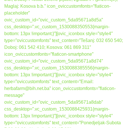
Maglaj: Kosova b.b.” icon_oviccustomfonts=”flaticon-
placeholder”
ovic_custom_id=”ovic_custom_5da95671a8d5a”
css_desktop=”.vc_custom_1530088350553{margin-
bottom: 13px !important;}”][ovic_iconbox style=”style4″
type=”oviccustomfonts” text_content=”Tešanj: 032 650 540;
Doboj: 061 542 410; Kosova: 061 869 311″
icon_oviccustomfonts=”flaticon-smartphone”
ovic_custom_id=”ovic_custom_5da95671a8d74″
css_desktop=”.vc_custom_1530088385556{margin-
bottom: 13px !important;}”][ovic_iconbox style=”style4″
type=”oviccustomfonts” text_content=”Email:
herbafarm@bih.net.ba” icon_oviccustomfonts=”flaticon-
message”
ovic_custom_id=”ovic_custom_5da95671a8dab”
css_desktop=”.vc_custom_1530088425931{margin-
bottom: 13px !important;}”][ovic_iconbox style=”style4″
type=”oviccustomfonts” text_content=”Ponedjeljak-Subota