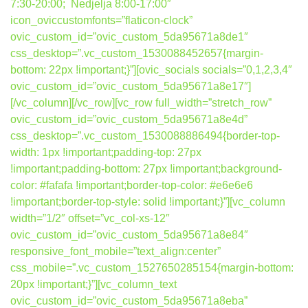
7:30-20:00; Nedjelja 8:00-17:00″
icon_oviccustomfonts=”flaticon-clock”
ovic_custom_id=”ovic_custom_5da95671a8de1″
css_desktop=”.vc_custom_1530088452657{margin-
bottom: 22px !important;}”][ovic_socials socials=”0,1,2,3,4″
ovic_custom_id=”ovic_custom_5da95671a8e17″]
[/vc_column][/vc_row][vc_row full_width=”stretch_row”
ovic_custom_id=”ovic_custom_5da95671a8e4d”
css_desktop=”.vc_custom_1530088886494{border-top-
width: 1px !important;padding-top: 27px
!important;padding-bottom: 27px !important;background-
color: #fafafa !important;border-top-color: #e6e6e6
!important;border-top-style: solid !important;}”][vc_column
width=”1/2″ offset=”vc_col-xs-12″
ovic_custom_id=”ovic_custom_5da95671a8e84″
responsive_font_mobile=”text_align:center”
css_mobile=”.vc_custom_1527650285154{margin-bottom:
20px !important;}”][vc_column_text
ovic_custom_id=”ovic_custom_5da95671a8eba”