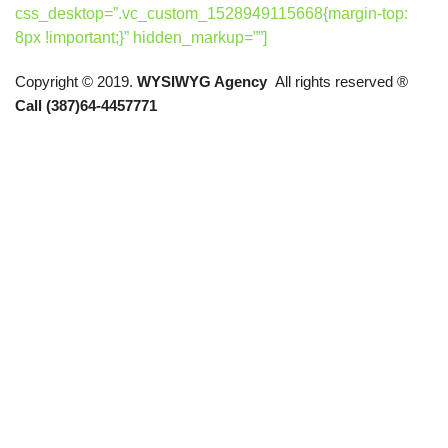
css_desktop=”.vc_custom_1528949115668{margin-top:
8px !important;}” hidden_markup=””]
Copyright © 2019.
WYSIWYG Agency
All rights reserved ®
Call (387)64-4457771