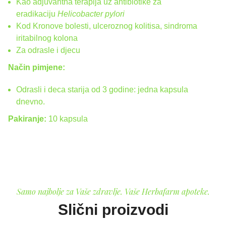
Kao adjuvantna terapija uz antibiotike za
eradikaciju
Helicobacter pylori
Kod Kronove bolesti, ulceroznog kolitisa, sindroma
iritabilnog kolona
Za odrasle i djecu
Način pimjene:
Odrasli i deca starija od 3 godine: jedna kapsula
dnevno.
Pakiranje:
10 kapsula
Samo najbolje za Vaše zdravlje. Vaše Herbafarm apoteke.
Slični proizvodi