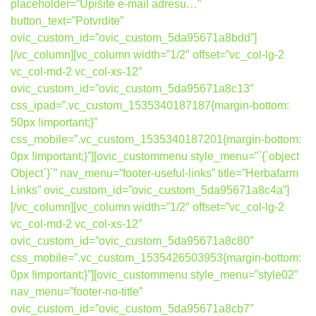
placeholder=”Upišite e-mail adresu…”
button_text=”Potvrdite”
ovic_custom_id=”ovic_custom_5da95671a8bdd”]
[/vc_column][vc_column width=”1/2″ offset=”vc_col-lg-2
vc_col-md-2 vc_col-xs-12″
ovic_custom_id=”ovic_custom_5da95671a8c13″
css_ipad=”.vc_custom_1535340187187{margin-bottom:
50px !important;}”
css_mobile=”.vc_custom_1535340187201{margin-bottom:
0px !important;}”][ovic_custommenu style_menu=”`{`object
Object`}`” nav_menu=”footer-useful-links” title=”Herbafarm
Links” ovic_custom_id=”ovic_custom_5da95671a8c4a”]
[/vc_column][vc_column width=”1/2″ offset=”vc_col-lg-2
vc_col-md-2 vc_col-xs-12″
ovic_custom_id=”ovic_custom_5da95671a8c80″
css_mobile=”.vc_custom_1535426503953{margin-bottom:
0px !important;}”][ovic_custommenu style_menu=”style02″
nav_menu=”footer-no-title”
ovic_custom_id=”ovic_custom_5da95671a8cb7″