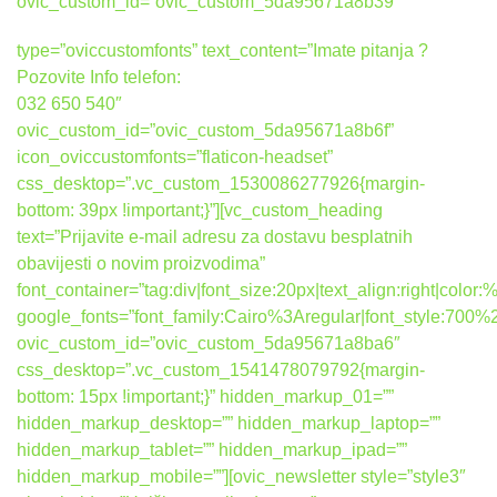
ovic_custom_id=”ovic_custom_5da95671a8b39″
type=”oviccustomfonts” text_content=”Imate pitanja ?
Pozovite Info telefon:
032 650 540″
ovic_custom_id=”ovic_custom_5da95671a8b6f”
icon_oviccustomfonts=”flaticon-headset”
css_desktop=”.vc_custom_1530086277926{margin-
bottom: 39px !important;}”][vc_custom_heading
text=”Prijavite e-mail adresu za dostavu besplatnih
obavijesti o novim proizvodima”
font_container=”tag:div|font_size:20px|text_align:right|colo
google_fonts=”font_family:Cairo%3Aregular|font_style:7
ovic_custom_id=”ovic_custom_5da95671a8ba6″
css_desktop=”.vc_custom_1541478079792{margin-
bottom: 15px !important;}” hidden_markup_01=””
hidden_markup_desktop=”” hidden_markup_laptop=””
hidden_markup_tablet=”” hidden_markup_ipad=””
hidden_markup_mobile=””][ovic_newsletter style=”style3″