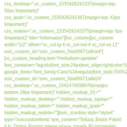
css_desktop=”.vc_custom_1535426242337{margin-top:
50px !important;}”
css_ipad=”.vc_custom_1535426242367{margin-top: 42px
!important;}”
css_mobile=”.vc_custom_1535426242375{margin-top: 0px
!important;}” title=”Information”][/vc_column][vc_column
width=”1/2″ offset=”vc_col-lg-4 vc_col-md-4 vc_col-xs-12″
ovic_custom_id=”ovic_custom_5da95671a8ced”]
[vc_custom_heading text=”Herbafarm apoteke”
font_container=”tag:div|font_size:24px|text_align:right|colo
google_fonts=”font_family:Cairo%3Aregular|font_style:7
ovic_custom_id=”ovic_custom_5da95671a8d24″
css_desktop=”.vc_custom_1541478058976{margin-
bottom: 28px !important;}” hidden_markup_01=””
hidden_markup_desktop=”” hidden_markup_laptop=””
hidden_markup_tablet=”” hidden_markup_ipad=””
hidden_markup_mobile=””][ovic_iconbox style=”style4″
type=”oviccustomfonts” text_content=”Tešanj: Braće Pobrić
b.b.; Doboj: Prostor zelene pijace, zgrada /F/ (prizemlje);