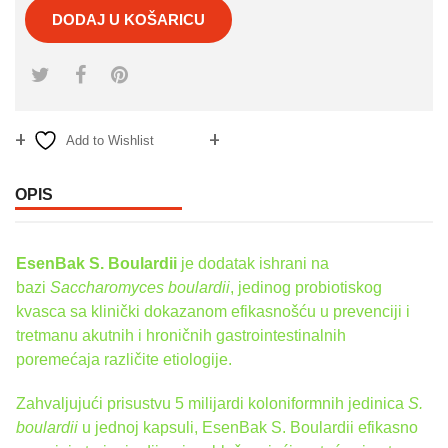
DODAJ U KOŠARICU
Add to Wishlist
Compare
OPIS
EsenBak
S. Boulardii
je dodatak ishrani na
bazi
Saccharomyces boulardii
, jedinog probiotiskog
kvasca sa klinički dokazanom efikasnošću u prevenciji i
tretmanu akutnih i hroničnih gastrointestinalnih
poremećaja različite etiologije.
Zahvaljujući prisustvu 5 milijardi koloniformnih jedinica
S.
boulardii
u jednoj kapsuli, EsenBak S. Boulardii efikasno