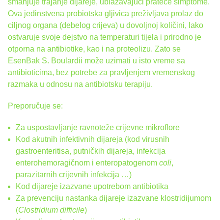
smanjuje trajanje dijareje, ublažavajući prateće simptome.
Ova jedinstvena probiotska gljivica preživljava prolaz do
ciljnog organa (debelog crijeva) u dovoljnoj količini, lako
ostvaruje svoje dejstvo na temperaturi tijela i prirodno je
otporna na antibiotike, kao i na proteolizu. Zato se
EsenBak S. Boulardii može uzimati u isto vreme sa
antibioticima, bez potrebe za pravljenjem vremenskog
razmaka u odnosu na antibiotsku terapiju.
Preporučuje se:
Za uspostavljanje ravnoteže crijevne mikroflore
Kod akutnih infektivnih dijareja (kod virusnih
gastroenteritisa, putničkih dijareja, infekcija
enterohemoragičnom i enteropatogenom
coli
,
parazitarnih crijevnih infekcija …)
Kod dijareje izazvane upotrebom antibiotika
Za prevenciju nastanka dijareje izazvane klostridijumom
(
Clostridium difficile
)