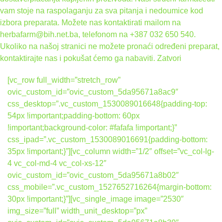
vam stoje na raspolaganju za sva pitanja i nedoumice kod
izbora preparata. Možete nas kontaktirati mailom na
herbafarm@bih.net.ba, telefonom na +387 032 650 540.
Ukoliko na našoj stranici ne možete pronaći određeni preparat,
kontaktirajte nas i pokušat ćemo ga nabaviti.
Zatvori
[vc_row full_width=”stretch_row”
ovic_custom_id=”ovic_custom_5da95671a8ac9″
css_desktop=”.vc_custom_1530089016648{padding-top:
54px !important;padding-bottom: 60px
!important;background-color: #fafafa !important;}”
css_ipad=”.vc_custom_1530089016691{padding-bottom:
35px !important;}”][vc_column width=”1/2″ offset=”vc_col-lg-
4 vc_col-md-4 vc_col-xs-12″
ovic_custom_id=”ovic_custom_5da95671a8b02″
css_mobile=”.vc_custom_1527652716264{margin-bottom:
30px !important;}”][vc_single_image image=”2530″
img_size=”full” width_unit_desktop=”px”