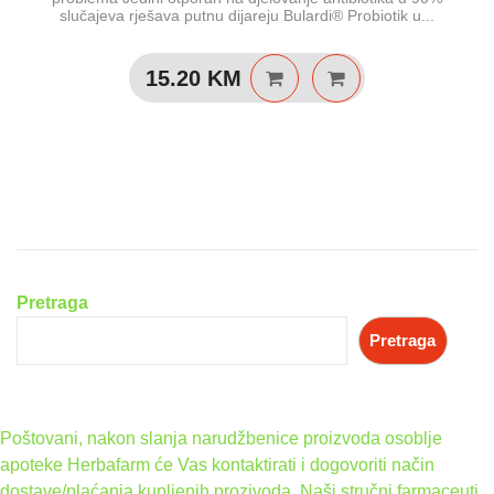
slučajeva rješava putnu dijareju Bulardi® Probiotik u...
15.20
KM
Pretraga
Pretraga
Poštovani, nakon slanja narudžbenice proizvoda osoblje
apoteke Herbafarm će Vas kontaktirati i dogovoriti način
dostave/plaćanja kupljenih prozivoda. Naši stručni farmaceuti