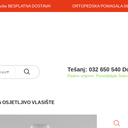
i više BESPLATNA DOSTAVA!
ORTOPEDSKA POMAGALA 061
Tešanj: 032 650 540 D
ries
Radno vrijeme: Ponedjeljak-Subot
 OSJETLJIVO VLASIŠTE