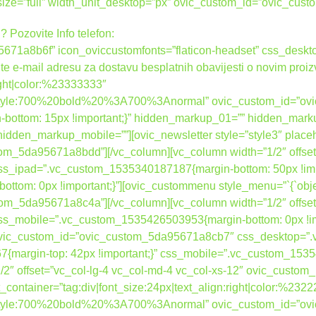
_size=”full” width_unit_desktop=”px” ovic_custom_id=”ovic_c
? Pozovite Info telefon:
671a8b6f” icon_oviccustomfonts=”flaticon-headset” css_des
ite e-mail adresu za dostavu besplatnih obavijesti o novim proi
right|color:%23333333″
nt_style:700%20bold%20%3A700%3Anormal” ovic_custom_id=”o
ottom: 15px !important;}” hidden_markup_01=”” hidden_mark
dden_markup_mobile=””][ovic_newsletter style=”style3″ place
tom_5da95671a8bdd”][/vc_column][vc_column width=”1/2″ offset
_ipad=”.vc_custom_1535340187187{margin-bottom: 50px !impo
om: 0px !important;}”][ovic_custommenu style_menu=”`{`object
tom_5da95671a8c4a”][/vc_column][vc_column width=”1/2″ offset
s_mobile=”.vc_custom_1535426503953{margin-bottom: 0px !im
” ovic_custom_id=”ovic_custom_5da95671a8cb7″ css_desktop=
{margin-top: 42px !important;}” css_mobile=”.vc_custom_15354
”1/2″ offset=”vc_col-lg-4 vc_col-md-4 vc_col-xs-12″ ovic_cust
container=”tag:div|font_size:24px|text_align:right|color:%232
nt_style:700%20bold%20%3A700%3Anormal” ovic_custom_id=”o