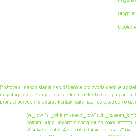
Pogodan 
Blaga for
Upotreba:
Poštovani, nakon slanja narudžbenice proizvoda osoblje apoteke
raspolaganju za sva pitanja i nedoumice kod izbora preparata.
pronaći određeni preparat, kontaktirajte nas i pokušat ćemo ga 
[vc_row full_width=”stretch_row” ovic_custom_i
bottom: 60px !important;background-color: #fafafa
offset=”vc_col-lg-4 vc_col-md-4 vc_col-xs-12″ 