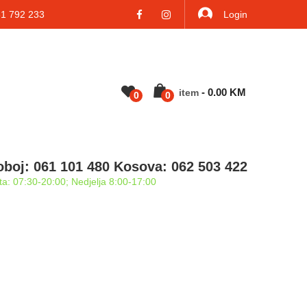
 792 233
Login
-
0.00
KM
Item
0
0
oboj: 061 101 480 Kosova: 062 503 422
a: 07:30-20:00; Nedjelja 8:00-17:00