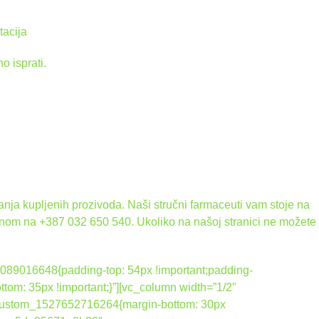
tacija
o isprati.
nja kupljenih prozivoda. Naši stručni farmaceuti vam stoje na
onom na +387 032 650 540. Ukoliko na našoj stranici ne možete
089016648{padding-top: 54px !important;padding-
tom: 35px !important;}”][vc_column width=”1/2″
_custom_1527652716264{margin-bottom: 30px