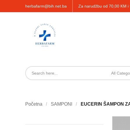
herbafarm@bih.net.ba
Za narudžbu od 70,00 KM 
All Catego
Početna
SAMPONI
EUCERIN ŠAMPON ZA