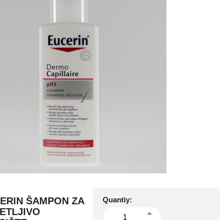
ERIN ŠAMPON ZA
Quantiy:
ETLJIVO