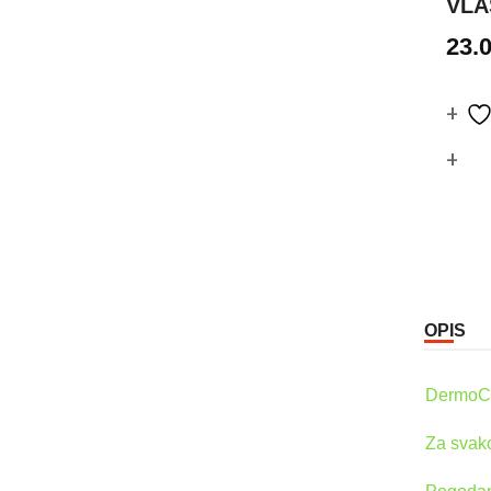
VLA
23.
Co
OPIS
DermoCa
Za svako