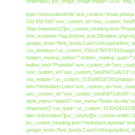
!important;}”][vc_single_image image=”2530″ img
type=”oviccustomfonts” text_content=”Imate pitanja 
032 650 540″ ovic_custom_id=”ovic_custom_5da95
39px !important;}”][vc_custom_heading text=”Prijav
font_container=”tag:div|font_size:20px|text_align:
google_fonts=”font_family:Cairo%3Aregular|fo
css_desktop=”.vc_custom_1541478079792{margin-b
hidden_markup_tablet=”” hidden_markup_ipad=”” hi
button_text=”Potvrdite” ovic_custom_id=”ovic_cus
ovic_custom_id=”ovic_custom_5da95671a8c13″ css
css_mobile=”.vc_custom_1535340187201{margin-bott
title=”Herbafarm Links” ovic_custom_id=”ovic_cus
ovic_custom_id=”ovic_custom_5da95671a8c80″ cs
style_menu=”style02″ nav_menu=”footer-no-title
!important;}” css_ipad=”.vc_custom_1535426242367
title=”Information”][/vc_column][vc_column width=
[vc_custom_heading text=”Herbafarm apoteke” font_
google_fonts=”font_family:Cairo%3Aregular|fo