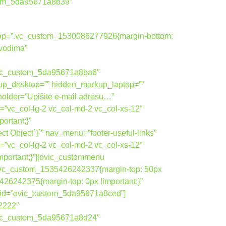
ustom_5da95671a8b39″
ktop=”.vc_custom_1530086277926{margin-bottom:
zvodima”
vic_custom_5da95671a8ba6″
up_desktop=”” hidden_markup_laptop=””
holder=”Upišite e-mail adresu…”
=”vc_col-lg-2 vc_col-md-2 vc_col-xs-12″
rtant;}”
 Object`}`” nav_menu=”footer-useful-links”
=”vc_col-lg-2 vc_col-md-2 vc_col-xs-12″
portant;}”][ovic_custommenu
”.vc_custom_1535426242337{margin-top: 50px
26242375{margin-top: 0px !important;}”
om_id=”ovic_custom_5da95671a8ced”]
22222″
vic_custom_5da95671a8d24″