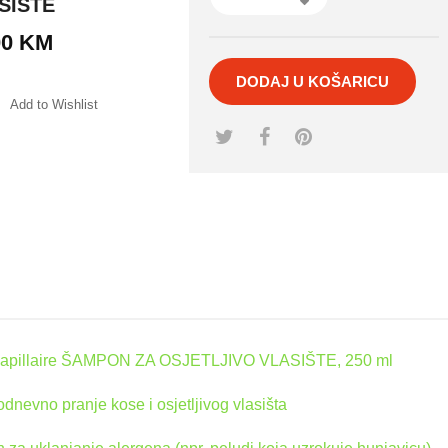
SIŠTE
00
KM
DODAJ U KOŠARICU
Add to Wishlist
mpare
pillaire ŠAMPON ZA OSJETLJIVO VLASIŠTE, 250 ml
dnevno pranje kose i osjetljivog vlasišta