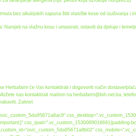
za uklanjanje alergena (npr. peludi koja uzrokuje hunjavicu)
mula bez alkalijskih sapuna štiti vlasište kose od isušivanja i iri
 Nanijeti na vlažnu kosu i umasirati, ostaviti da djeluje i temeljn
 Herbafarm će Vas kontaktirati i dogovoriti način dostave/plaća
 Možete nas kontaktirati mailom na herbafarm@bih.net.ba, telef
nabaviti.
Zatvori
d=”ovic_custom_5da95671a8ac9″ css_desktop=”.vc_custom_1530
 !important;}” css_ipad=”.vc_custom_1530089016691{padding-bot
ovic_custom_id=”ovic_custom_5da95671a8b02″ css_mobile=”.vc