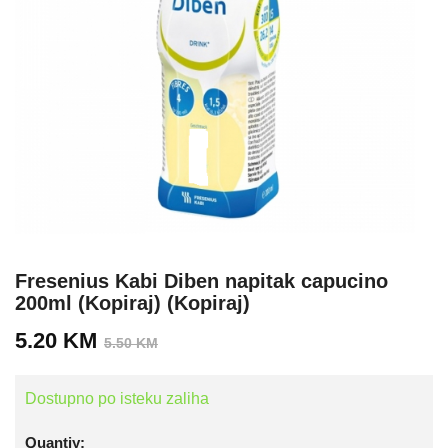
Fresenius Kabi Diben napitak capucino
200ml (Kopiraj) (Kopiraj)
Izvorna
Trenutna
5.20
KM
5.50
KM
cijena
cijena
bila
je:
Dostupno po isteku zaliha
je:
5.20 KM.
5.50 KM.
Quantiy: