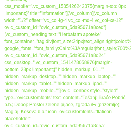
css_mobile=”.vc_custom_1535426242375{margin-top: 0px
!important;}” title=”Information”][/vc_column][vc_column
width=”1/2″ offset=”vc_col-lg-4 vc_col-md-4 vc_col-xs-12″
ovic_custom_id=”ovic_custom_5da95671a8ced”]
[vc_custom_heading text=”Herbafarm apoteke”
font_container=”tag:div|font_size:24px|text_align:right|colo
google_fonts=”font_family:Cairo%3Aregular|font_style:7
ovic_custom_id=”ovic_custom_5da95671a8d24″
css_desktop=”.vc_custom_1541478058976{margin-
bottom: 28px !important;}” hidden_markup_01=””
hidden_markup_desktop=”” hidden_markup_laptop=””
hidden_markup_tablet=”” hidden_markup_ipad=””
hidden_markup_mobile=””][ovic_iconbox style=”style4″
type=”oviccustomfonts” text_content=”Tešanj: Braće Pobrić
b.b.; Doboj: Prostor zelene pijace, zgrada /F/ (prizemlje);
Maglaj: Kosova b.b.” icon_oviccustomfonts=”flaticon-
placeholder”
ovic_custom_id=”ovic_custom_5da95671a8d5a”