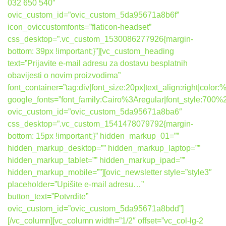
032 650 540″
ovic_custom_id=”ovic_custom_5da95671a8b6f”
icon_oviccustomfonts=”flaticon-headset”
css_desktop=”.vc_custom_1530086277926{margin-
bottom: 39px !important;}”][vc_custom_heading
text=”Prijavite e-mail adresu za dostavu besplatnih
obavijesti o novim proizvodima”
font_container=”tag:div|font_size:20px|text_align:right|colo
google_fonts=”font_family:Cairo%3Aregular|font_style:7
ovic_custom_id=”ovic_custom_5da95671a8ba6″
css_desktop=”.vc_custom_1541478079792{margin-
bottom: 15px !important;}” hidden_markup_01=””
hidden_markup_desktop=”” hidden_markup_laptop=””
hidden_markup_tablet=”” hidden_markup_ipad=””
hidden_markup_mobile=””][ovic_newsletter style=”style3″
placeholder=”Upišite e-mail adresu…”
button_text=”Potvrdite”
ovic_custom_id=”ovic_custom_5da95671a8bdd”]
[/vc_column][vc_column width=”1/2″ offset=”vc_col-lg-2