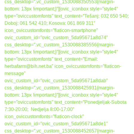
css_desktop=”.vc_custom_1530088350553{margin-
bottom: 13px !important;}”][ovic_iconbox style=”style4″
type=”oviccustomfonts” text_content=”Tešanj: 032 650 540;
Doboj: 061 542 410; Kosova: 061 869 311″
icon_oviccustomfonts=”flaticon-smartphone”
ovic_custom_id=”ovic_custom_5da95671a8d74″
css_desktop=”.vc_custom_1530088385556{margin-
bottom: 13px !important;}”][ovic_iconbox style=”style4″
type=”oviccustomfonts” text_content=”Email:
herbafarm@bih.net.ba” icon_oviccustomfonts=”flaticon-
message”
ovic_custom_id=”ovic_custom_5da95671a8dab”
css_desktop=”.vc_custom_1530088425931{margin-
bottom: 13px !important;}”][ovic_iconbox style=”style4″
type=”oviccustomfonts” text_content=”Ponedjeljak-Subota
7:30-20:00; Nedjelja 8:00-17:00″
icon_oviccustomfonts=”flaticon-clock”
ovic_custom_id=”ovic_custom_5da95671a8de1″
css_desktop=”.vc_custom_1530088452657{margin-