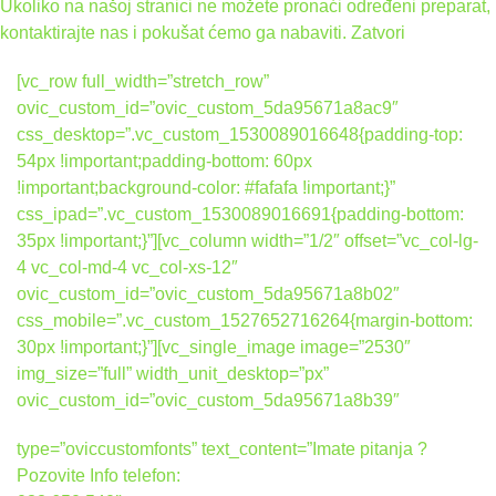
Ukoliko na našoj stranici ne možete pronaći određeni preparat,
kontaktirajte nas i pokušat ćemo ga nabaviti.
Zatvori
[vc_row full_width=”stretch_row”
ovic_custom_id=”ovic_custom_5da95671a8ac9″
css_desktop=”.vc_custom_1530089016648{padding-top:
54px !important;padding-bottom: 60px
!important;background-color: #fafafa !important;}”
css_ipad=”.vc_custom_1530089016691{padding-bottom:
35px !important;}”][vc_column width=”1/2″ offset=”vc_col-lg-
4 vc_col-md-4 vc_col-xs-12″
ovic_custom_id=”ovic_custom_5da95671a8b02″
css_mobile=”.vc_custom_1527652716264{margin-bottom:
30px !important;}”][vc_single_image image=”2530″
img_size=”full” width_unit_desktop=”px”
ovic_custom_id=”ovic_custom_5da95671a8b39″
type=”oviccustomfonts” text_content=”Imate pitanja ?
Pozovite Info telefon: