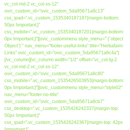
vc_col-md-2 vc_col-xs-12″
ovic_custom_id=”ovic_custom_5da95671a8c13″
css_ipad=”.vc_custom_1535340187187{margin-bottom:
50px !important;}”
css_mobile=”.vc_custom_1535340187201{margin-bottom:
0px !important;}”][ovic_custommenu style_menu=”`{`object
Object`}`” nav_menu=”footer-useful-links” title=”Herbafarm
Links” ovic_custom_id=”ovic_custom_5da95671a8c4a”]
[/vc_column][vc_column width=”1/2″ offset=”vc_col-lg-2
vc_col-md-2 vc_col-xs-12″
ovic_custom_id=”ovic_custom_5da95671a8c80″
css_mobile=”.vc_custom_1535426503953{margin-bottom:
0px !important;}”][ovic_custommenu style_menu=”style02″
nav_menu=”footer-no-title”
ovic_custom_id=”ovic_custom_5da95671a8cb7″
css_desktop=”.vc_custom_1535426242337{margin-top:
50px !important;}”
css_ipad=”.vc_custom_1535426242367{margin-top: 42px
!important;}”