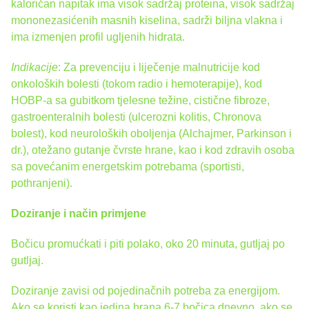
kaloričan napitak ima visok sadržaj proteina, visok sadržaj
mononezasićenih masnih kiselina, sadrži biljna vlakna i
ima izmenjen profil ugljenih hidrata.
I
nd
ikacije
: Za prevenciju i liječenje malnutricije kod
onkoloških bolesti (tokom radio i hemoterapije), kod
HOBP-a sa gubitkom tjelesne težine, cistične fibroze,
gastroenteralnih bolesti (ulcerozni kolitis, Chronova
bolest), kod neuroloških oboljenja (Alchajmer, Parkinson i
dr.), otežano gutanje čvrste hrane, kao i kod zdravih osoba
sa povećanim energetskim potrebama (sportisti,
pothranjeni).
Doziranje i na
č
in primjene
Bočicu promućkati i piti polako, oko 20 minuta, gutljaj po
gutljaj.
Doziranje zavisi od pojedinačnih potreba za energijom.
Ako se koristi kao jedina hrana 6-7 bočica dnevno, ako se