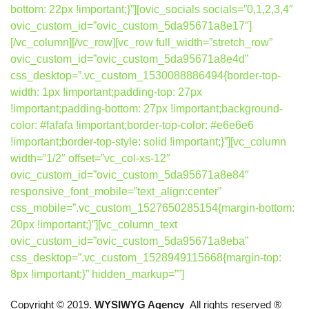
bottom: 22px !important;}”][ovic_socials socials=”0,1,2,3,4″
ovic_custom_id=”ovic_custom_5da95671a8e17″]
[/vc_column][/vc_row][vc_row full_width=”stretch_row”
ovic_custom_id=”ovic_custom_5da95671a8e4d”
css_desktop=”.vc_custom_1530088886494{border-top-
width: 1px !important;padding-top: 27px
!important;padding-bottom: 27px !important;background-
color: #fafafa !important;border-top-color: #e6e6e6
!important;border-top-style: solid !important;}”][vc_column
width=”1/2″ offset=”vc_col-xs-12″
ovic_custom_id=”ovic_custom_5da95671a8e84″
responsive_font_mobile=”text_align:center”
css_mobile=”.vc_custom_1527650285154{margin-bottom:
20px !important;}”][vc_column_text
ovic_custom_id=”ovic_custom_5da95671a8eba”
css_desktop=”.vc_custom_1528949115668{margin-top:
8px !important;}” hidden_markup=””]
Copyright © 2019.
WYSIWYG Agency
All rights reserved ®