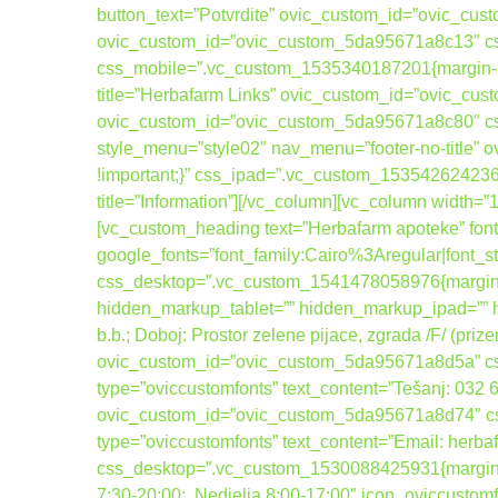
button_text=”Potvrdite” ovic_custom_id=”ovic_cus
ovic_custom_id=”ovic_custom_5da95671a8c13″ css
css_mobile=”.vc_custom_1535340187201{margin-bott
title=”Herbafarm Links” ovic_custom_id=”ovic_cus
ovic_custom_id=”ovic_custom_5da95671a8c80″ cs
style_menu=”style02″ nav_menu=”footer-no-title
!important;}” css_ipad=”.vc_custom_1535426242367
title=”Information”][/vc_column][vc_column width=
[vc_custom_heading text=”Herbafarm apoteke” font_
google_fonts=”font_family:Cairo%3Aregular|fo
css_desktop=”.vc_custom_1541478058976{margin-b
hidden_markup_tablet=”” hidden_markup_ipad=”” hi
b.b.; Doboj: Prostor zelene pijace, zgrada /F/ (pri
ovic_custom_id=”ovic_custom_5da95671a8d5a” css_
type=”oviccustomfonts” text_content=”Tešanj: 032
ovic_custom_id=”ovic_custom_5da95671a8d74″ css_
type=”oviccustomfonts” text_content=”Email: her
css_desktop=”.vc_custom_1530088425931{margin-bot
7:30-20:00; Nedjelja 8:00-17:00″ icon_oviccusto