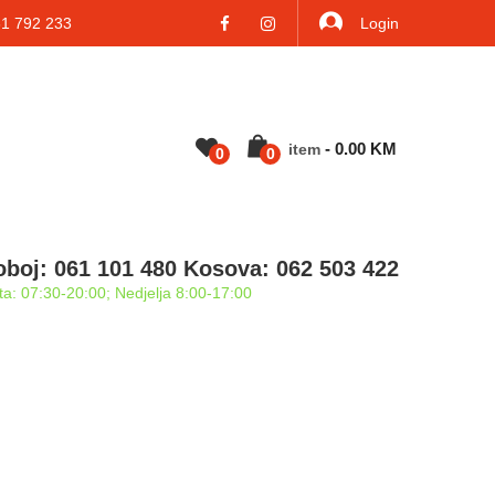
 792 233
Login
-
0.00
KM
Item
0
0
oboj: 061 101 480 Kosova: 062 503 422
a: 07:30-20:00; Nedjelja 8:00-17:00