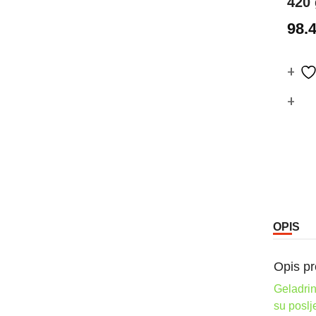
420 
98.
Co
OPIS
Opis pr
Geladrin
su poslj