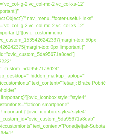
=”vc_col-lg-2 vc_col-md-2 vc_col-xs-12″
rtant;}”
 Object`}`” nav_menu=”footer-useful-links”
=”vc_col-lg-2 vc_col-md-2 vc_col-xs-12″
portant;}”][ovic_custommenu
”.vc_custom_1535426242337{margin-top: 50px
26242375{margin-top: 0px !important;}”
om_id=”ovic_custom_5da95671a8ced”]
22222″
vic_custom_5da95671a8d24″
up_desktop=”” hidden_markup_laptop=””
ccustomfonts” text_content=”Tešanj: Braće Pobrić
eholder”
ortant;}”][ovic_iconbox style=”style4″
ustomfonts=”flaticon-smartphone”
ortant;}”][ovic_iconbox style=”style4″
ovic_custom_id=”ovic_custom_5da95671a8dab”
viccustomfonts” text_content=”Ponedjeljak-Subota
a8de1″