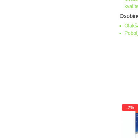
kvalit
Osobine
Olakš
Pobolj
-7%