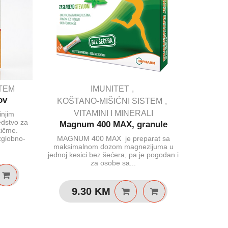
STEM
IMUNITET
KOŠ
ov
Kalcij 
KOŠTANO-MIŠIĆNI SISTEM
VITAMINI I MINERALI
injim
edstvo za
Preporuč
Magnum 400 MAX, granule
kičme.
kao na
zglobno-
MAGNUM 400 MAX je preparat sa
te k
maksimalnom dozom magnezijuma u
hranom. 
jednoj kesici bez šećera, pa je pogodan i
za osobe sa...
1
9.30
KM