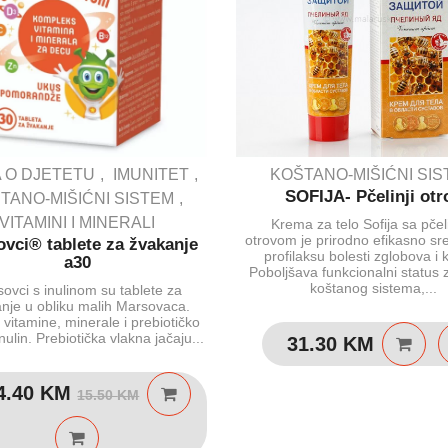
 O DJETETU
IMUNITET
KOŠTANO-MIŠIĆNI SI
SOFIJA- Pčelinji otr
TANO-MIŠIĆNI SISTEM
VITAMINI I MINERALI
Krema za telo Sofija sa pčel
otrovom je prirodno efikasno sr
vci® tablete za žvakanje
profilaksu bolesti zglobova i 
a30
Poboljšava funkcionalni status 
koštanog sistema,...
ovci s inulinom su tablete za
nje u obliku malih Marsovaca.
vitamine, minerale i prebiotičko
nulin. Prebiotička vlakna jačaju...
31.30
KM
Izvorna
Trenutna
4.40
KM
15.50
KM
cijena
cijena