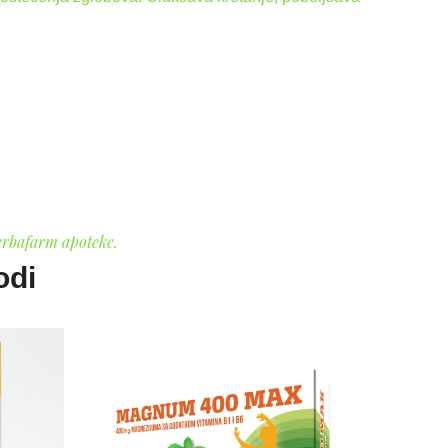
erbafarm apoteke.
odi