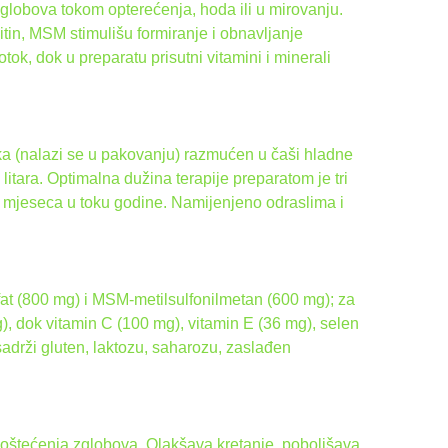
globova tokom opterećenja, hoda ili u mirovanju.
itin, MSM stimulišu formiranje i obnavljanje
tok, dok u preparatu prisutni vitamini i minerali
ka (nalazi se u pakovanju) razmućen u čaši hladne
tara. Optimalna dužina terapije preparatom je tri
tri mjeseca u toku godine. Namijenjeno odraslima i
fat (800 mg) i MSM-metilsulfonilmetan (600 mg); za
, dok vitamin C (100 mg), vitamin E (36 mg), selen
adrži gluten, laktozu, saharozu, zaslađen
e oštećenja zglobova. Olakšava kretanje, poboljšava