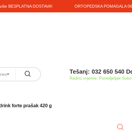
i više BESPLATNA DOSTAVA!
ORTOPEDSKA POMAGALA 061
Tešanj: 032 650 540 D
ries
Radno vrijeme: Ponedjeljak-Subot
drink forte prašak 420 g