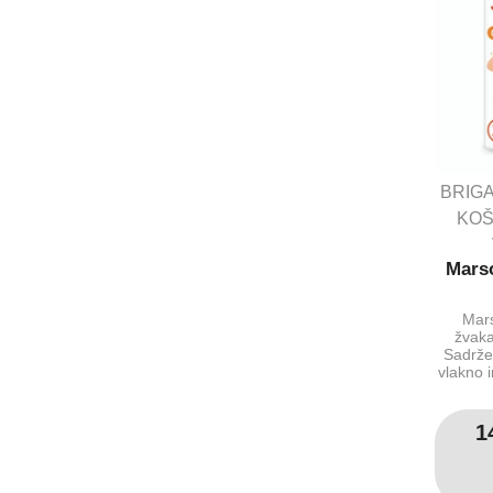
BRIGA
KOŠ
Marso
Mars
žvaka
Sadrže 
vlakno i
1