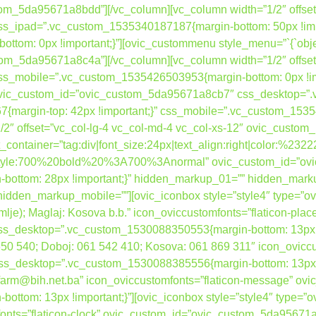
tom_5da95671a8bdd”][/vc_column][vc_column width=”1/2″ offset
_ipad=”.vc_custom_1535340187187{margin-bottom: 50px !impo
om: 0px !important;}”][ovic_custommenu style_menu=”`{`object
tom_5da95671a8c4a”][/vc_column][vc_column width=”1/2″ offset
s_mobile=”.vc_custom_1535426503953{margin-bottom: 0px !im
” ovic_custom_id=”ovic_custom_5da95671a8cb7″ css_desktop=
{margin-top: 42px !important;}” css_mobile=”.vc_custom_15354
”1/2″ offset=”vc_col-lg-4 vc_col-md-4 vc_col-xs-12″ ovic_cust
container=”tag:div|font_size:24px|text_align:right|color:%232
nt_style:700%20bold%20%3A700%3Anormal” ovic_custom_id=”o
ottom: 28px !important;}” hidden_markup_01=”” hidden_mark
dden_markup_mobile=””][ovic_iconbox style=”style4″ type=”ovi
zemlje); Maglaj: Kosova b.b.” icon_oviccustomfonts=”flaticon-plac
desktop=”.vc_custom_1530088350553{margin-bottom: 13px !imp
 650 540; Doboj: 061 542 410; Kosova: 061 869 311″ icon_ovicc
desktop=”.vc_custom_1530088385556{margin-bottom: 13px !imp
bafarm@bih.net.ba” icon_oviccustomfonts=”flaticon-message” 
tom: 13px !important;}”][ovic_iconbox style=”style4″ type=”o
mfonts=”flaticon-clock” ovic_custom_id=”ovic_custom_5da95671