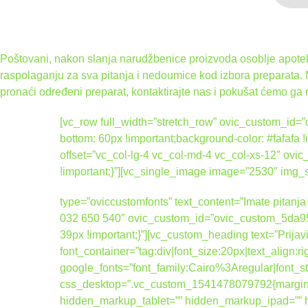
Poštovani, nakon slanja narudžbenice proizvoda osoblje apoteke
raspolaganju za sva pitanja i nedoumice kod izbora preparata.
pronaći određeni preparat, kontaktirajte nas i pokušat ćemo ga 
[vc_row full_width=”stretch_row” ovic_custom_i
bottom: 60px !important;background-color: #fafafa
offset=”vc_col-lg-4 vc_col-md-4 vc_col-xs-12″ 
!important;}”][vc_single_image image=”2530″ img
type=”oviccustomfonts” text_content=”Imate pitanja 
032 650 540″ ovic_custom_id=”ovic_custom_5da95
39px !important;}”][vc_custom_heading text=”Prijav
font_container=”tag:div|font_size:20px|text_align:
google_fonts=”font_family:Cairo%3Aregular|fo
css_desktop=”.vc_custom_1541478079792{margin-b
hidden_markup_tablet=”” hidden_markup_ipad=”” hi