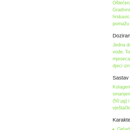
Oštećenj
Gradivni
hrskavic
pomažu i
Doziran
Jedna do
vode. To
mjeseca.
djeci iz
Sastav
Kolageni
smanjenj
(50 µg) 
vještačk
Karakte
Geladr