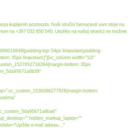
nja kupljenih prozivoda. Naši stručni farmaceuti vam stoje na
onom na +387 032 650 540. Ukoliko na našoj stranici ne možete
089016648{padding-top: 54px !important;padding-
tom: 35px !important;}”][vc_column width=”1/2″
_custom_1527652716264{margin-bottom: 30px
ustom_5da95671a8b39″
ktop=”.vc_custom_1530086277926{margin-bottom:
zvodima”
vic_custom_5da95671a8ba6″
up_desktop=”” hidden_markup_laptop=””
holder=”Upišite e-mail adresu…”