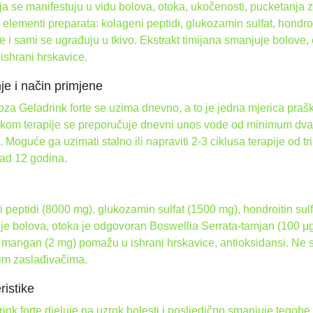
a se manifestuju u vidu bolova, otoka, ukočenosti, pucketanja z
 elementi preparata: kolageni peptidi, glukozamin sulfat, hondro
e i sami se ugrađuju u tkivo. Ekstrakt timijana smanjuje bolove, o
shrani hrskavice.
je i način primjene
za Geladrink forte se uzima dnevno, a to je jedna mjerica praš
kom terapije se preporučuje dnevni unos vode od minimum dva li
 Moguće ga uzimati stalno ili napraviti 2-3 ciklusa terapije od 
nad 12 godina.
 peptidi (8000 mg), glukozamin sulfat (1500 mg), hondroitin sul
e bolova, otoka je odgovoran Boswellia Serrata-tamjan (100 µg)
i mangan (2 mg) pomažu u ishrani hrskavice, antioksidansi. Ne s
im zaslađivačima.
ristike
ink forte djeluje na uzrok bolesti i posljedično smanjuje tegob