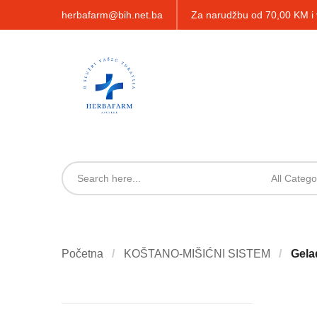
herbafarm@bih.net.ba
Za narudžbu od 70,00 KM 
All Catego
Početna
KOŠTANO-MIŠIĆNI SISTEM
Gela