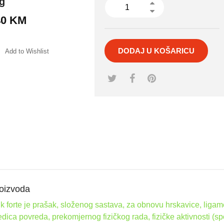
g
40
KM
DODAJ U KOŠARICU
Add to Wishlist
mpare
oizvoda
k forte je prašak, složenog sastava, za obnovu hrskavice, liga
edica povreda, prekomjernog fizičkog rada, fizičke aktivnosti (sp