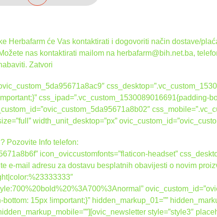
bila
je:
je:
14.40 KM.
 Herbafarm će Vas kontaktirati i dogovoriti način dostave/plaća
15.50 KM.
 Možete nas kontaktirati mailom na herbafarm@bih.net.ba, telef
nabaviti.
Zatvori
d=”ovic_custom_5da95671a8ac9″ css_desktop=”.vc_custom_1530
 !important;}” css_ipad=”.vc_custom_1530089016691{padding-bot
ovic_custom_id=”ovic_custom_5da95671a8b02″ css_mobile=”.vc
_size=”full” width_unit_desktop=”px” ovic_custom_id=”ovic_c
? Pozovite Info telefon:
671a8b6f” icon_oviccustomfonts=”flaticon-headset” css_des
ite e-mail adresu za dostavu besplatnih obavijesti o novim proi
right|color:%23333333″
nt_style:700%20bold%20%3A700%3Anormal” ovic_custom_id=”o
ottom: 15px !important;}” hidden_markup_01=”” hidden_mark
dden_markup_mobile=””][ovic_newsletter style=”style3″ place