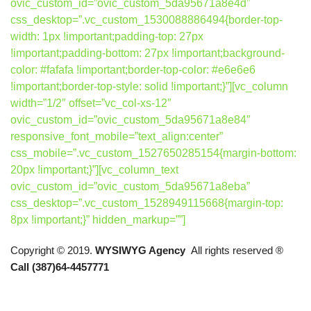
ovic_custom_id=”ovic_custom_5da95671a8e4d”
css_desktop=”.vc_custom_1530088886494{border-top-
width: 1px !important;padding-top: 27px
!important;padding-bottom: 27px !important;background-
color: #fafafa !important;border-top-color: #e6e6e6
!important;border-top-style: solid !important;}”][vc_column
width=”1/2″ offset=”vc_col-xs-12″
ovic_custom_id=”ovic_custom_5da95671a8e84″
responsive_font_mobile=”text_align:center”
css_mobile=”.vc_custom_1527650285154{margin-bottom:
20px !important;}”][vc_column_text
ovic_custom_id=”ovic_custom_5da95671a8eba”
css_desktop=”.vc_custom_1528949115668{margin-top:
8px !important;}” hidden_markup=””]
Copyright © 2019.
WYSIWYG Agency
All rights reserved ®
Call (387)64-4457771