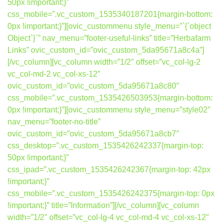
50px !important;}”
css_mobile=”.vc_custom_1535340187201{margin-bottom:
0px !important;}”][ovic_custommenu style_menu=”`{`object
Object`}`” nav_menu=”footer-useful-links” title=”Herbafarm
Links” ovic_custom_id=”ovic_custom_5da95671a8c4a”]
[/vc_column][vc_column width=”1/2″ offset=”vc_col-lg-2
vc_col-md-2 vc_col-xs-12″
ovic_custom_id=”ovic_custom_5da95671a8c80″
css_mobile=”.vc_custom_1535426503953{margin-bottom:
0px !important;}”][ovic_custommenu style_menu=”style02″
nav_menu=”footer-no-title”
ovic_custom_id=”ovic_custom_5da95671a8cb7″
css_desktop=”.vc_custom_1535426242337{margin-top:
50px !important;}”
css_ipad=”.vc_custom_1535426242367{margin-top: 42px
!important;}”
css_mobile=”.vc_custom_1535426242375{margin-top: 0px
!important;}” title=”Information”][/vc_column][vc_column
width=”1/2″ offset=”vc_col-lg-4 vc_col-md-4 vc_col-xs-12″