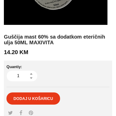
Guščija mast 60% sa dodatkom eteričnih
ulja 50ML MAXIVITA
14.20
KM
Quantiy:
DODAJ U KOŠARICU