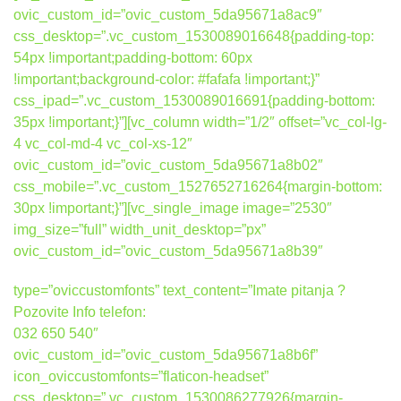
ovic_custom_id=”ovic_custom_5da95671a8ac9″
css_desktop=”.vc_custom_1530089016648{padding-top:
54px !important;padding-bottom: 60px
!important;background-color: #fafafa !important;}”
css_ipad=”.vc_custom_1530089016691{padding-bottom:
35px !important;}”][vc_column width=”1/2″ offset=”vc_col-lg-
4 vc_col-md-4 vc_col-xs-12″
ovic_custom_id=”ovic_custom_5da95671a8b02″
css_mobile=”.vc_custom_1527652716264{margin-bottom:
30px !important;}”][vc_single_image image=”2530″
img_size=”full” width_unit_desktop=”px”
ovic_custom_id=”ovic_custom_5da95671a8b39″
type=”oviccustomfonts” text_content=”Imate pitanja ?
Pozovite Info telefon:
032 650 540″
ovic_custom_id=”ovic_custom_5da95671a8b6f”
icon_oviccustomfonts=”flaticon-headset”
css_desktop=”.vc_custom_1530086277926{margin-