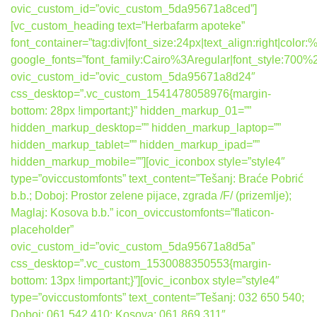
ovic_custom_id=”ovic_custom_5da95671a8ced”]
[vc_custom_heading text=”Herbafarm apoteke”
font_container=”tag:div|font_size:24px|text_align:right|colo
google_fonts=”font_family:Cairo%3Aregular|font_style:7
ovic_custom_id=”ovic_custom_5da95671a8d24″
css_desktop=”.vc_custom_1541478058976{margin-
bottom: 28px !important;}” hidden_markup_01=””
hidden_markup_desktop=”” hidden_markup_laptop=””
hidden_markup_tablet=”” hidden_markup_ipad=””
hidden_markup_mobile=””][ovic_iconbox style=”style4″
type=”oviccustomfonts” text_content=”Tešanj: Braće Pobrić
b.b.; Doboj: Prostor zelene pijace, zgrada /F/ (prizemlje);
Maglaj: Kosova b.b.” icon_oviccustomfonts=”flaticon-
placeholder”
ovic_custom_id=”ovic_custom_5da95671a8d5a”
css_desktop=”.vc_custom_1530088350553{margin-
bottom: 13px !important;}”][ovic_iconbox style=”style4″
type=”oviccustomfonts” text_content=”Tešanj: 032 650 540;
Doboj: 061 542 410; Kosova: 061 869 311″