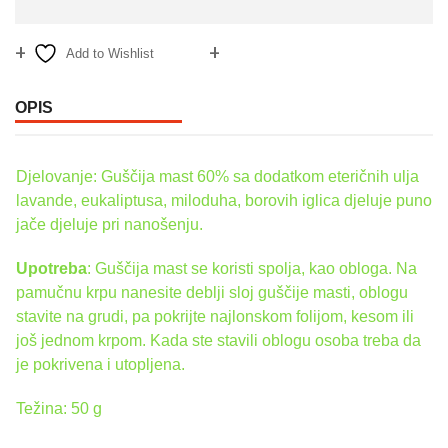
Add to Wishlist
Compare
OPIS
Djelovanje: Guščija mast 60% sa dodatkom eteričnih ulja
lavande, eukaliptusa, miloduha, borovih iglica djeluje puno
jače djeluje pri nanošenju.
Upotreba
: Guščija mast se koristi spolja, kao obloga. Na
pamučnu krpu nanesite deblji sloj guščije masti, oblogu
stavite na grudi, pa pokrijte najlonskom folijom, kesom ili
još jednom krpom. Kada ste stavili oblogu osoba treba da
je pokrivena i utopljena.
Težina: 50 g