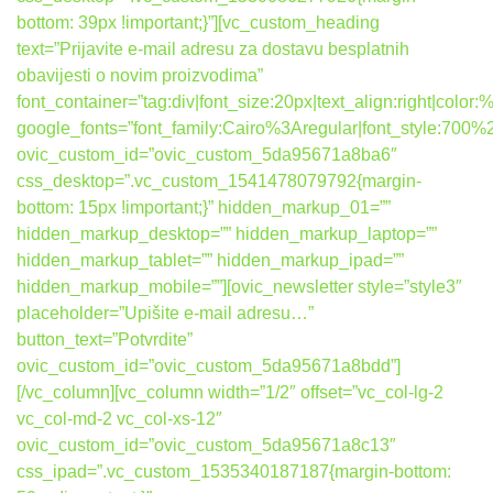
bottom: 39px !important;}”][vc_custom_heading
text=”Prijavite e-mail adresu za dostavu besplatnih
obavijesti o novim proizvodima”
font_container=”tag:div|font_size:20px|text_align:right|colo
google_fonts=”font_family:Cairo%3Aregular|font_style:7
ovic_custom_id=”ovic_custom_5da95671a8ba6″
css_desktop=”.vc_custom_1541478079792{margin-
bottom: 15px !important;}” hidden_markup_01=””
hidden_markup_desktop=”” hidden_markup_laptop=””
hidden_markup_tablet=”” hidden_markup_ipad=””
hidden_markup_mobile=””][ovic_newsletter style=”style3″
placeholder=”Upišite e-mail adresu…”
button_text=”Potvrdite”
ovic_custom_id=”ovic_custom_5da95671a8bdd”]
[/vc_column][vc_column width=”1/2″ offset=”vc_col-lg-2
vc_col-md-2 vc_col-xs-12″
ovic_custom_id=”ovic_custom_5da95671a8c13″
css_ipad=”.vc_custom_1535340187187{margin-bottom: