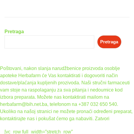
Pretraga
Pretraga
Poštovani, nakon slanja narudžbenice proizvoda osoblje
apoteke Herbafarm će Vas kontaktirati i dogovoriti način
dostave/plaćanja kupljenih prozivoda. Naši stručni farmaceuti
vam stoje na raspolaganju za sva pitanja i nedoumice kod
izbora preparata. Možete nas kontaktirati mailom na
herbafarm@bih.net.ba, telefonom na +387 032 650 540.
Ukoliko na našoj stranici ne možete pronaći određeni preparat,
kontaktirajte nas i pokušat ćemo ga nabaviti.
Zatvori
[vc_row full_width=”stretch_row”