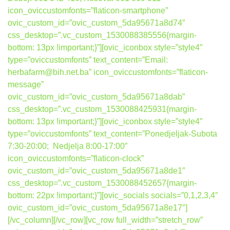
icon_oviccustomfonts=”flaticon-smartphone”
ovic_custom_id=”ovic_custom_5da95671a8d74″
css_desktop=”.vc_custom_1530088385556{margin-
bottom: 13px !important;}”][ovic_iconbox style=”style4″
type=”oviccustomfonts” text_content=”Email:
herbafarm@bih.net.ba” icon_oviccustomfonts=”flaticon-
message”
ovic_custom_id=”ovic_custom_5da95671a8dab”
css_desktop=”.vc_custom_1530088425931{margin-
bottom: 13px !important;}”][ovic_iconbox style=”style4″
type=”oviccustomfonts” text_content=”Ponedjeljak-Subota
7:30-20:00; Nedjelja 8:00-17:00″
icon_oviccustomfonts=”flaticon-clock”
ovic_custom_id=”ovic_custom_5da95671a8de1″
css_desktop=”.vc_custom_1530088452657{margin-
bottom: 22px !important;}”][ovic_socials socials=”0,1,2,3,4″
ovic_custom_id=”ovic_custom_5da95671a8e17″]
[/vc_column][/vc_row][vc_row full_width=”stretch_row”