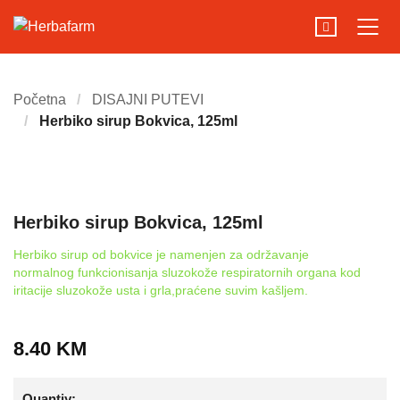
Početna
DISAJNI PUTEVI
Herbiko sirup Bokvica, 125ml
Herbiko sirup Bokvica, 125ml
Herbiko sirup od bokvice je namenjen za održavanje
normalnog funkcionisanja sluzokože respiratornih organa kod
iritacije sluzokože usta i grla,praćene suvim kašljem.
8.40
KM
Quantiy: