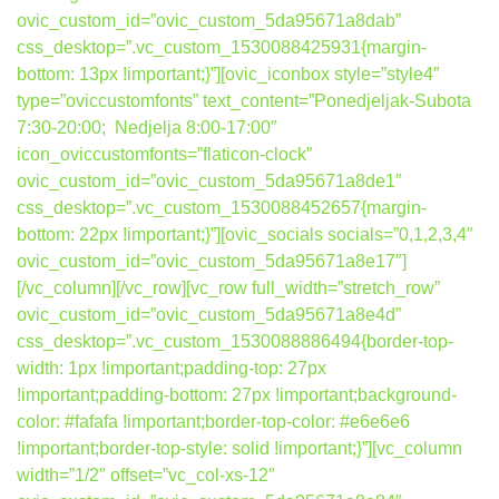
ovic_custom_id=”ovic_custom_5da95671a8dab”
css_desktop=”.vc_custom_1530088425931{margin-
bottom: 13px !important;}”][ovic_iconbox style=”style4″
type=”oviccustomfonts” text_content=”Ponedjeljak-Subota
7:30-20:00; Nedjelja 8:00-17:00″
icon_oviccustomfonts=”flaticon-clock”
ovic_custom_id=”ovic_custom_5da95671a8de1″
css_desktop=”.vc_custom_1530088452657{margin-
bottom: 22px !important;}”][ovic_socials socials=”0,1,2,3,4″
ovic_custom_id=”ovic_custom_5da95671a8e17″]
[/vc_column][/vc_row][vc_row full_width=”stretch_row”
ovic_custom_id=”ovic_custom_5da95671a8e4d”
css_desktop=”.vc_custom_1530088886494{border-top-
width: 1px !important;padding-top: 27px
!important;padding-bottom: 27px !important;background-
color: #fafafa !important;border-top-color: #e6e6e6
!important;border-top-style: solid !important;}”][vc_column
width=”1/2″ offset=”vc_col-xs-12″