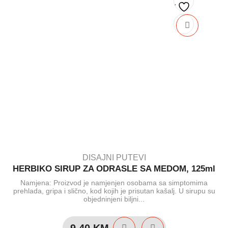
DISAJNI PUTEVI
HERBIKO SIRUP ZA ODRASLE SA MEDOM, 125ml
Namjena: Proizvod je namjenjen osobama sa simptomima
prehlada, gripa i slično, kod kojih je prisutan kašalj. U sirupu su
objedninjeni biljni...
9.40
KM