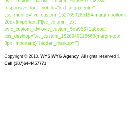
ovic_custom_id=”ovic_custom_5da95671a8e84″
responsive_font_mobile=”text_align:center”
css_mobile=”.vc_custom_1527650285154{margin-bottom:
20px !important;}”][vc_column_text
ovic_custom_id=”ovic_custom_5da95671a8eba”
css_desktop=”.vc_custom_1528949115668{margin-top:
8px !important;}” hidden_markup=””]
Copyright © 2019.
WYSIWYG Agency
All rights reserved ®
Call (387)64-4457771