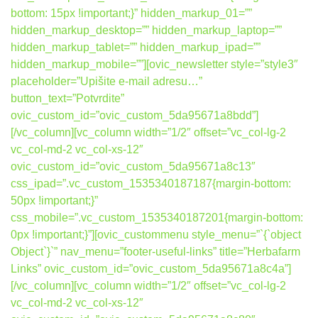
bottom: 15px !important;}” hidden_markup_01=””
hidden_markup_desktop=”” hidden_markup_laptop=””
hidden_markup_tablet=”” hidden_markup_ipad=””
hidden_markup_mobile=””][ovic_newsletter style=”style3″
placeholder=”Upišite e-mail adresu…”
button_text=”Potvrdite”
ovic_custom_id=”ovic_custom_5da95671a8bdd”]
[/vc_column][vc_column width=”1/2″ offset=”vc_col-lg-2
vc_col-md-2 vc_col-xs-12″
ovic_custom_id=”ovic_custom_5da95671a8c13″
css_ipad=”.vc_custom_1535340187187{margin-bottom:
50px !important;}”
css_mobile=”.vc_custom_1535340187201{margin-bottom:
0px !important;}”][ovic_custommenu style_menu=”`{`object
Object`}`” nav_menu=”footer-useful-links” title=”Herbafarm
Links” ovic_custom_id=”ovic_custom_5da95671a8c4a”]
[/vc_column][vc_column width=”1/2″ offset=”vc_col-lg-2
vc_col-md-2 vc_col-xs-12″