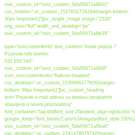
ovic_custom_id=”ovic_custom_5da95671a8b02″
css_mobile=”.vc_custom_1527652716264{margin-bottom:
30px !important;}”][vc_single_image image=”2530″
img_size=”full” width_unit_desktop=”px”
ovic_custom_id=”ovic_custom_5da95671a8b39″
type=”oviccustomfonts” text_content=”Imate pitanja ?
Pozovite Info telefon:
032 650 540″
ovic_custom_id=”ovic_custom_5da95671a8b6f”
icon_oviccustomfonts=”flaticon-headset”
css_desktop=”.vc_custom_1530086277926{margin-
bottom: 39px !important;}”][vc_custom_heading
text=”Prijavite e-mail adresu za dostavu besplatnih
obavijesti o novim proizvodima”
font_container=”tag:div|font_size:20px|text_align:right|colo
google_fonts=”font_family:Cairo%3Aregular|font_style:7
ovic_custom_id=”ovic_custom_5da95671a8ba6″
css_desktop=”.vc_custom_1541478079792{margin-