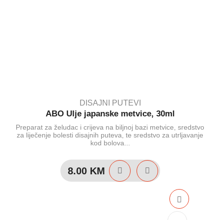
DISAJNI PUTEVI
ABO Ulje japanske metvice, 30ml
Preparat za želudac i crijeva na biljnoj bazi metvice, sredstvo
za liječenje bolesti disajnih puteva, te sredstvo za utrljavanje
kod bolova...
8.00
KM