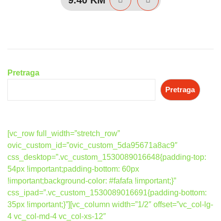
Pretraga
Pretraga
[vc_row full_width=”stretch_row”
ovic_custom_id=”ovic_custom_5da95671a8ac9″
css_desktop=”.vc_custom_1530089016648{padding-top:
54px !important;padding-bottom: 60px
!important;background-color: #fafafa !important;}”
css_ipad=”.vc_custom_1530089016691{padding-bottom:
35px !important;}”][vc_column width=”1/2″ offset=”vc_col-lg-
4 vc_col-md-4 vc_col-xs-12″