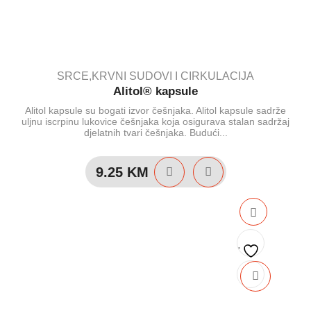
SRCE,KRVNI SUDOVI I CIRKULACIJA
Alitol® kapsule
Alitol kapsule su bogati izvor češnjaka. Alitol kapsule sadrže
uljnu iscrpinu lukovice češnjaka koja osigurava stalan sadržaj
djelatnih tvari češnjaka. Budući...
9.25
KM