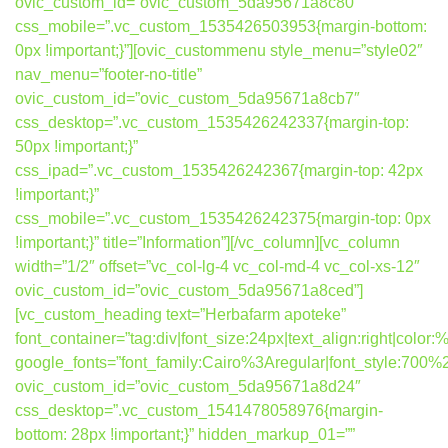
ovic_custom_id=”ovic_custom_5da95671a8c80″
css_mobile=”.vc_custom_1535426503953{margin-bottom:
0px !important;}”][ovic_custommenu style_menu=”style02″
nav_menu=”footer-no-title”
ovic_custom_id=”ovic_custom_5da95671a8cb7″
css_desktop=”.vc_custom_1535426242337{margin-top:
50px !important;}”
css_ipad=”.vc_custom_1535426242367{margin-top: 42px
!important;}”
css_mobile=”.vc_custom_1535426242375{margin-top: 0px
!important;}” title=”Information”][/vc_column][vc_column
width=”1/2″ offset=”vc_col-lg-4 vc_col-md-4 vc_col-xs-12″
ovic_custom_id=”ovic_custom_5da95671a8ced”]
[vc_custom_heading text=”Herbafarm apoteke”
font_container=”tag:div|font_size:24px|text_align:right|colo
google_fonts=”font_family:Cairo%3Aregular|font_style:7
ovic_custom_id=”ovic_custom_5da95671a8d24″
css_desktop=”.vc_custom_1541478058976{margin-
bottom: 28px !important;}” hidden_markup_01=””