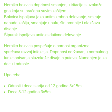
Herbiko bokvica doprinosi smanjenju iritacije sluzokože i
grla koja su praćena suvim kašljem.
Bokvica ispoljava jako antimikrobno delovanje, smiruje
napade kašlja, smanjuje upalu, širi bronhije i olakšava
disanje.
Šipurak ispoljava antioksidativno delovanje.
Herbiko bokvica pospešuje otpornost organizma i
sprečava razvoj infekcija. Doprinosi održavanju normalnog
funkcionisanja sluzokože disajnih puteva. Namenjen je za
decu i odrasle.
Upotreba :
Odrasli i deca starija od 12 godina 3x15ml,
Deca 3-12 godina 3x5ml;