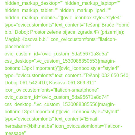
hidden_markup_desktop=”” hidden_markup_laptop=””
hidden_markup_tablet=”” hidden_markup_ipad=””
hidden_markup_mobile=””][ovic_iconbox style=”style4″
type=”oviccustomfonts” text_content=”Tešanj: Braće Pobrić
b.b.; Doboj: Prostor zelene pijace, zgrada /F/ (prizemlje);
Maglaj: Kosova b.b.” icon_oviccustomfonts=”flaticon-
placeholder”
ovic_custom_id=”ovic_custom_5da95671a8d5a”
css_desktop=”.vc_custom_1530088350553{margin-
bottom: 13px !important;}”][ovic_iconbox style=”style4″
type=”oviccustomfonts” text_content=”Tešanj: 032 650 540;
Doboj: 061 542 410; Kosova: 061 869 311″
icon_oviccustomfonts=”flaticon-smartphone”
ovic_custom_id=”ovic_custom_5da95671a8d74″
css_desktop=”.vc_custom_1530088385556{margin-
bottom: 13px !important;}”][ovic_iconbox style=”style4″
type=”oviccustomfonts” text_content=”Email:
herbafarm@bih.net.ba” icon_oviccustomfonts=”flaticon-
message”