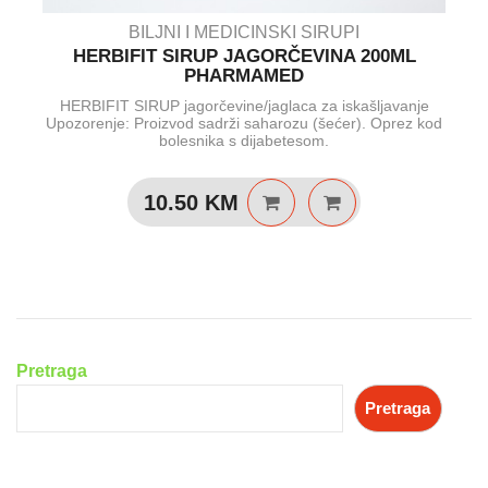
BILJNI I MEDICINSKI SIRUPI
HERBIFIT SIRUP JAGORČEVINA 200ML
PHARMAMED
HERBIFIT SIRUP jagorčevine/jaglaca za iskašljavanje
Upozorenje: Proizvod sadrži saharozu (šećer). Oprez kod
bolesnika s dijabetesom.
10.50
KM
Pretraga
Pretraga