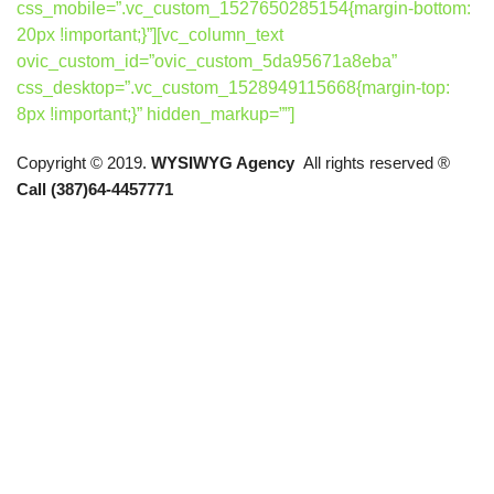
css_mobile=”.vc_custom_1527650285154{margin-bottom:
20px !important;}”][vc_column_text
ovic_custom_id=”ovic_custom_5da95671a8eba”
css_desktop=”.vc_custom_1528949115668{margin-top:
8px !important;}” hidden_markup=””]
Copyright © 2019.
WYSIWYG Agency
All rights reserved ®
Call (387)64-4457771