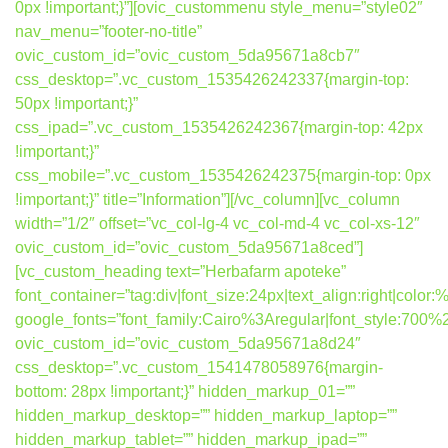
0px !important;}”][ovic_custommenu style_menu=”style02″
nav_menu=”footer-no-title”
ovic_custom_id=”ovic_custom_5da95671a8cb7″
css_desktop=”.vc_custom_1535426242337{margin-top:
50px !important;}”
css_ipad=”.vc_custom_1535426242367{margin-top: 42px
!important;}”
css_mobile=”.vc_custom_1535426242375{margin-top: 0px
!important;}” title=”Information”][/vc_column][vc_column
width=”1/2″ offset=”vc_col-lg-4 vc_col-md-4 vc_col-xs-12″
ovic_custom_id=”ovic_custom_5da95671a8ced”]
[vc_custom_heading text=”Herbafarm apoteke”
font_container=”tag:div|font_size:24px|text_align:right|colo
google_fonts=”font_family:Cairo%3Aregular|font_style:7
ovic_custom_id=”ovic_custom_5da95671a8d24″
css_desktop=”.vc_custom_1541478058976{margin-
bottom: 28px !important;}” hidden_markup_01=””
hidden_markup_desktop=”” hidden_markup_laptop=””
hidden_markup_tablet=”” hidden_markup_ipad=””