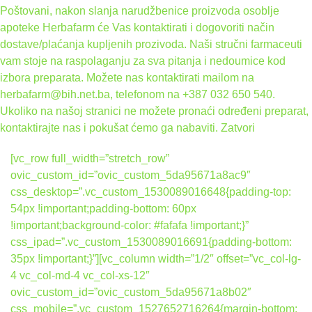
Poštovani, nakon slanja narudžbenice proizvoda osoblje
apoteke Herbafarm će Vas kontaktirati i dogovoriti način
dostave/plaćanja kupljenih prozivoda. Naši stručni farmaceuti
vam stoje na raspolaganju za sva pitanja i nedoumice kod
izbora preparata. Možete nas kontaktirati mailom na
herbafarm@bih.net.ba, telefonom na +387 032 650 540.
Ukoliko na našoj stranici ne možete pronaći određeni preparat,
kontaktirajte nas i pokušat ćemo ga nabaviti.
Zatvori
[vc_row full_width=”stretch_row”
ovic_custom_id=”ovic_custom_5da95671a8ac9″
css_desktop=”.vc_custom_1530089016648{padding-top:
54px !important;padding-bottom: 60px
!important;background-color: #fafafa !important;}”
css_ipad=”.vc_custom_1530089016691{padding-bottom:
35px !important;}”][vc_column width=”1/2″ offset=”vc_col-lg-
4 vc_col-md-4 vc_col-xs-12″
ovic_custom_id=”ovic_custom_5da95671a8b02″
css_mobile=”.vc_custom_1527652716264{margin-bottom: