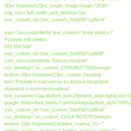
30px !important;}”][vc_single_image image=”2530″
img_size=”full” width_unit_desktop=”px”
ovic_custom_id=”ovic_custom_5da95671a8b39″
type=”oviccustomfonts” text_content=”Imate pitanja ?
Pozovite Info telefon:
032 650 540″
ovic_custom_id=”ovic_custom_5da95671a8b6f”
icon_oviccustomfonts=”flaticon-headset”
css_desktop=”.vc_custom_1530086277926{margin-
bottom: 39px !important;}”][vc_custom_heading
text=”Prijavite e-mail adresu za dostavu besplatnih
obavijesti o novim proizvodima”
font_container=”tag:div|font_size:20px|text_align:right|colo
google_fonts=”font_family:Cairo%3Aregular|font_style:7
ovic_custom_id=”ovic_custom_5da95671a8ba6″
css_desktop=”.vc_custom_1541478079792{margin-
bottom: 15px !important;}” hidden_markup_01=””
hidden_markup_desktop=”” hidden_markup_laptop=””