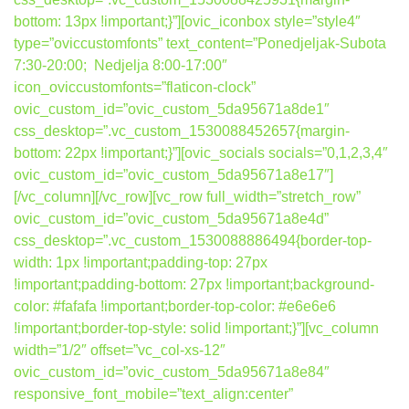
bottom: 13px !important;}”][ovic_iconbox style=”style4″
type=”oviccustomfonts” text_content=”Ponedjeljak-Subota
7:30-20:00; Nedjelja 8:00-17:00″
icon_oviccustomfonts=”flaticon-clock”
ovic_custom_id=”ovic_custom_5da95671a8de1″
css_desktop=”.vc_custom_1530088452657{margin-
bottom: 22px !important;}”][ovic_socials socials=”0,1,2,3,4″
ovic_custom_id=”ovic_custom_5da95671a8e17″]
[/vc_column][/vc_row][vc_row full_width=”stretch_row”
ovic_custom_id=”ovic_custom_5da95671a8e4d”
css_desktop=”.vc_custom_1530088886494{border-top-
width: 1px !important;padding-top: 27px
!important;padding-bottom: 27px !important;background-
color: #fafafa !important;border-top-color: #e6e6e6
!important;border-top-style: solid !important;}”][vc_column
width=”1/2″ offset=”vc_col-xs-12″
ovic_custom_id=”ovic_custom_5da95671a8e84″
responsive_font_mobile=”text_align:center”