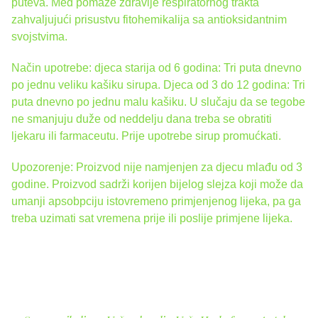
puteva. Med pomaže zdravlje respiratornog trakta
zahvaljujući prisustvu fitohemikalija sa antioksidantnim
svojstvima.
Način upotrebe: djeca starija od 6 godina: Tri puta dnevno
po jednu veliku kašiku sirupa. Djeca od 3 do 12 godina: Tri
puta dnevno po jednu malu kašiku. U slučaju da se tegobe
ne smanjuju duže od neddelju dana treba se obratiti
ljekaru ili farmaceutu. Prije upotrebe sirup promućkati.
Upozorenje: Proizvod nije namjenjen za djecu mlađu od 3
godine. Proizvod sadrži korijen bijelog slejza koji može da
umanji apsobpciju istovremeno primjenjenog lijeka, pa ga
treba uzimati sat vremena prije ili poslije primjene lijeka.