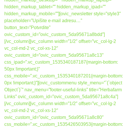
hidden_markup_tablet=”” hidden_markup_ipad=””
hidden_markup_mobile=””][ovic_newsletter style=”style3″
placeholder=”Upišite e-mail adresu…”
button_text=”Potvrdite”
ovic_custom_id=”ovic_custom_5da95671a8bdd”]
[/vc_column][vc_column width=”1/2″ offset=”vc_col-lg-2
vc_col-md-2 vc_col-xs-12″
ovic_custom_id=”ovic_custom_5da95671a8c13″
css_ipad=”.vc_custom_1535340187187{margin-bottom:
50px !important;}”
css_mobile=”.vc_custom_1535340187201{margin-bottom:
0px !important;}”][ovic_custommenu style_menu=”`{`object
Object`}`” nav_menu=”footer-useful-links” title=”Herbafarm
Links” ovic_custom_id=”ovic_custom_5da95671a8c4a”]
[/vc_column][vc_column width=”1/2″ offset=”vc_col-lg-2
vc_col-md-2 vc_col-xs-12″
ovic_custom_id=”ovic_custom_5da95671a8c80″
css_mobile=”.vc_custom_1535426503953{margin-bottom: