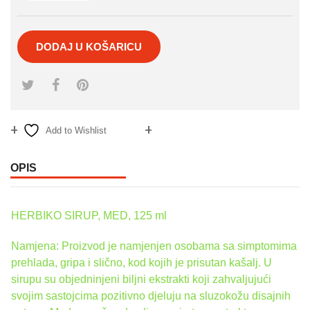
DODAJ U KOŠARICU
Add to Wishlist
Compare
OPIS
HERBIKO SIRUP, MED, 125 ml
Namjena: Proizvod je namjenjen osobama sa simptomima
prehlada, gripa i slično, kod kojih je prisutan kašalj. U
sirupu su objedninjeni biljni ekstrakti koji zahvaljujući
svojim sastojcima pozitivno djeluju na sluzokožu disajnih