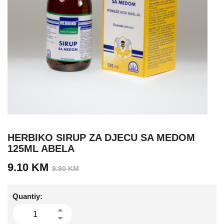
HERBIKO SIRUP ZA DJECU SA MEDOM
125ML ABELA
Izvorna
Trenutna
9.10
KM
9.90
KM
cijena
cijena
bila
je:
Quantiy:
je:
9.10 KM.
9.90 KM.