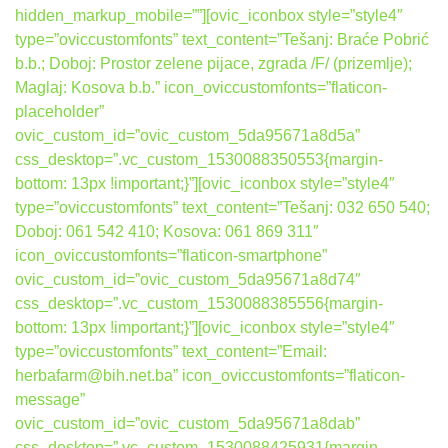
hidden_markup_mobile=””][ovic_iconbox style=”style4″
type=”oviccustomfonts” text_content=”Tešanj: Braće Pobrić
b.b.; Doboj: Prostor zelene pijace, zgrada /F/ (prizemlje);
Maglaj: Kosova b.b.” icon_oviccustomfonts=”flaticon-
placeholder”
ovic_custom_id=”ovic_custom_5da95671a8d5a”
css_desktop=”.vc_custom_1530088350553{margin-
bottom: 13px !important;}”][ovic_iconbox style=”style4″
type=”oviccustomfonts” text_content=”Tešanj: 032 650 540;
Doboj: 061 542 410; Kosova: 061 869 311″
icon_oviccustomfonts=”flaticon-smartphone”
ovic_custom_id=”ovic_custom_5da95671a8d74″
css_desktop=”.vc_custom_1530088385556{margin-
bottom: 13px !important;}”][ovic_iconbox style=”style4″
type=”oviccustomfonts” text_content=”Email:
herbafarm@bih.net.ba” icon_oviccustomfonts=”flaticon-
message”
ovic_custom_id=”ovic_custom_5da95671a8dab”
css_desktop=”.vc_custom_1530088425931{margin-