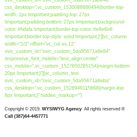
css_desktop=”.vc_custom_1530088886494{border-top-
width: 1px !important;padding-top: 27px
!important;padding-bottom: 27px !important;background-
color: #fafafa !important;border-top-color: #e6e6e6
!important;border-top-style: solid !important;}”][vc_column
width=”1/2″ offset=”vc_col-xs-12″
ovic_custom_id=”ovic_custom_5da95671a8e84″
responsive_font_mobile=”text_align:center”
css_mobile=”.vc_custom_1527650285154{margin-bottom:
20px !important;}”][vc_column_text
ovic_custom_id=”ovic_custom_5da95671a8eba”
css_desktop=”.vc_custom_1528949115668{margin-top:
8px !important;}” hidden_markup=””]
Copyright © 2019.
WYSIWYG Agency
All rights reserved ®
Call (387)64-4457771