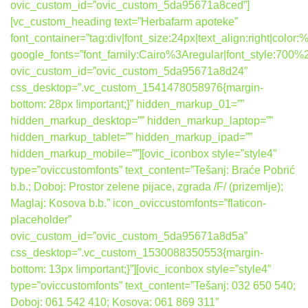
ovic_custom_id=”ovic_custom_5da95671a8ced”]
[vc_custom_heading text=”Herbafarm apoteke”
font_container=”tag:div|font_size:24px|text_align:right|colo
google_fonts=”font_family:Cairo%3Aregular|font_style:7
ovic_custom_id=”ovic_custom_5da95671a8d24″
css_desktop=”.vc_custom_1541478058976{margin-
bottom: 28px !important;}” hidden_markup_01=””
hidden_markup_desktop=”” hidden_markup_laptop=””
hidden_markup_tablet=”” hidden_markup_ipad=””
hidden_markup_mobile=””][ovic_iconbox style=”style4″
type=”oviccustomfonts” text_content=”Tešanj: Braće Pobrić
b.b.; Doboj: Prostor zelene pijace, zgrada /F/ (prizemlje);
Maglaj: Kosova b.b.” icon_oviccustomfonts=”flaticon-
placeholder”
ovic_custom_id=”ovic_custom_5da95671a8d5a”
css_desktop=”.vc_custom_1530088350553{margin-
bottom: 13px !important;}”][ovic_iconbox style=”style4″
type=”oviccustomfonts” text_content=”Tešanj: 032 650 540;
Doboj: 061 542 410; Kosova: 061 869 311″