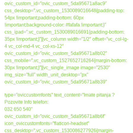
ovic_custom_id=”ovic_custom_5da95671a8ac9″
css_desktop=”.vc_custom_1530089016648{padding-top:
54px !important;padding-bottom: 60px
!important;background-color: #fafafa !important;}”
css_ipad=”.vc_custom_1530089016691{padding-bottom:
35px !important;}”][vc_column width=”1/2″ offset=”vc_col-lg-
4 vc_col-md-4 vc_col-xs-12″
ovic_custom_id=”ovic_custom_5da95671a8b02″
css_mobile=”.vc_custom_1527652716264{margin-bottom:
30px !important;}”][vc_single_image image=”2530″
img_size=”full” width_unit_desktop=”px”
ovic_custom_id=”ovic_custom_5da95671a8b39″
type=”oviccustomfonts” text_content=”Imate pitanja ?
Pozovite Info telefon:
032 650 540″
ovic_custom_id=”ovic_custom_5da95671a8b6f”
icon_oviccustomfonts=”flaticon-headset”
css_desktop=”.vc_custom_1530086277926{margin-