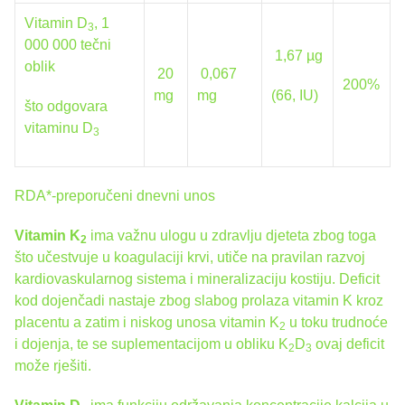
Vitamin D
, 1
3
000 000 tečni
1,67 µg
oblik
20
0,067
200%
mg
mg
(66, IU)
što odgovara
vitaminu D
3
RDA*-preporučeni dnevni unos
Vitamin K
ima važnu ulogu u zdravlju djeteta zbog toga
2
što učestvuje u koagulaciji krvi, utiče na pravilan razvoj
kardiovaskularnog sistema i mineralizaciju kostiju. Deficit
kod dojenčadi nastaje zbog slabog prolaza vitamin K kroz
placentu a zatim i niskog unosa vitamin K
u toku trudnoće
2
i dojenja, te se suplementacijom u obliku K
D
ovaj deficit
2
3
može rješiti.