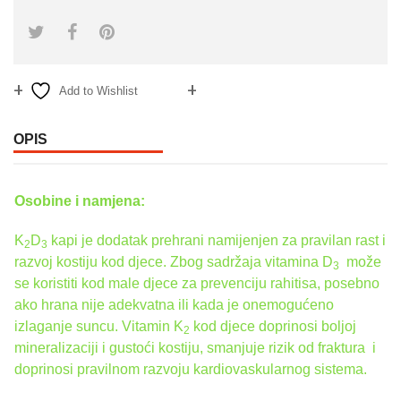
Add to Wishlist
Compare
OPIS
Osobine i namjena:
K
D
kapi je dodatak prehrani namijenjen za pravilan rast i
2
3
razvoj kostiju kod djece. Zbog sadržaja vitamina D
može
3
se koristiti kod male djece za prevenciju rahitisa, posebno
ako hrana nije adekvatna ili kada je onemogućeno
izlaganje suncu. Vitamin K
kod djece doprinosi boljoj
2
mineralizaciji i gustoći kostiju, smanjuje rizik od fraktura i
doprinosi pravilnom razvoju kardiovaskularnog sistema.