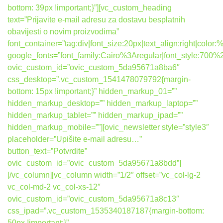
bottom: 39px !important;}”][vc_custom_heading
text=”Prijavite e-mail adresu za dostavu besplatnih
obavijesti o novim proizvodima”
font_container=”tag:div|font_size:20px|text_align:right|colo
google_fonts=”font_family:Cairo%3Aregular|font_style:7
ovic_custom_id=”ovic_custom_5da95671a8ba6″
css_desktop=”.vc_custom_1541478079792{margin-
bottom: 15px !important;}” hidden_markup_01=””
hidden_markup_desktop=”” hidden_markup_laptop=””
hidden_markup_tablet=”” hidden_markup_ipad=””
hidden_markup_mobile=””][ovic_newsletter style=”style3″
placeholder=”Upišite e-mail adresu…”
button_text=”Potvrdite”
ovic_custom_id=”ovic_custom_5da95671a8bdd”]
[/vc_column][vc_column width=”1/2″ offset=”vc_col-lg-2
vc_col-md-2 vc_col-xs-12″
ovic_custom_id=”ovic_custom_5da95671a8c13″
css_ipad=”.vc_custom_1535340187187{margin-bottom:
50px !important;}”