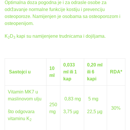
Optimalna doza pogodna je i za odrasle osobe za
održavanje normalne funkcije kostiju i prevenciju
osteoporoze. Namijenjen je osobama sa osteoporozom i
osteopenijom.
K
D
kapi su namijenjene trudnicama i dojiljama.
2
3
0,033
0,20 ml
10
Sastojci u
ml ili 1
ili 6
RDA*
ml
kap
kapi
Vitamin MK7 u
maslinovom ulju
0,83 mg
5 mg
250
30%
što odgovara
mg
3,75 µg
22,5 µg
vitaminu K
2