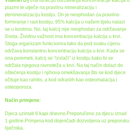
Vitamin D
ima funkciju održavanja koncentracije kalcija u
3
plazmi te utječe na pravilnu mineralizaciju i
demineralizaciju kostiju. On je neophodan za pravilno
formiranje i rast kostiju. 95% kalcija u našem tijelu nalazi
se u kostima. No, taj kalcij nije neophodan za održavanje
života. Životnu važnost ima koncentracija kalcija u krvi.
Stoga organizam funkcionira tako da pod svaku cijenu
održava konstantnu koncentraciju kalcija u krvi. Kada se
ona poremeti, kalcij se “izvlači” iz kostiju kako bi se
održala njegova ravnoteža u krvi. Na taj način dolazi do
oštećenja kostiju i njihova omekšavanja što se kod djece
očituje kao rahitis, a kod odraslih kao osteomalacija i
osteoporoza.
Način primjene:
Djeca uzimati 6 kapi dnevno.Preporučeno za djecu iznad
1 godine.Primjena kod dojenčadi dozvoljena uz preporuku
liječnika.