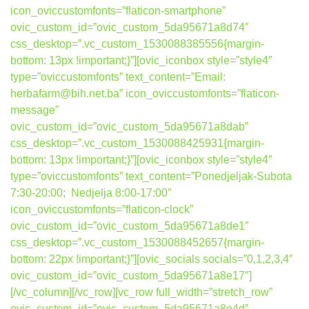
icon_oviccustomfonts=”flaticon-smartphone”
ovic_custom_id=”ovic_custom_5da95671a8d74″
css_desktop=”.vc_custom_1530088385556{margin-
bottom: 13px !important;}”][ovic_iconbox style=”style4″
type=”oviccustomfonts” text_content=”Email:
herbafarm@bih.net.ba” icon_oviccustomfonts=”flaticon-
message”
ovic_custom_id=”ovic_custom_5da95671a8dab”
css_desktop=”.vc_custom_1530088425931{margin-
bottom: 13px !important;}”][ovic_iconbox style=”style4″
type=”oviccustomfonts” text_content=”Ponedjeljak-Subota
7:30-20:00; Nedjelja 8:00-17:00″
icon_oviccustomfonts=”flaticon-clock”
ovic_custom_id=”ovic_custom_5da95671a8de1″
css_desktop=”.vc_custom_1530088452657{margin-
bottom: 22px !important;}”][ovic_socials socials=”0,1,2,3,4″
ovic_custom_id=”ovic_custom_5da95671a8e17″]
[/vc_column][/vc_row][vc_row full_width=”stretch_row”
ovic_custom_id=”ovic_custom_5da95671a8e4d”