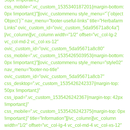
css_mobile=”.vc_custom_1535340187201{margin-bottom:
0px !important;}”][ovic_custommenu style_menu=”`{`object
Object`}`” nav_menu=”footer-useful-links” title=”Herbafarm
Links” ovic_custom_id=”ovic_custom_5da95671a8c4a”]
[/vc_column][vc_column width=”1/2″ offset=”vc_col-lg-2
vc_col-md-2 vc_col-xs-12″
ovic_custom_id=”ovic_custom_5da95671a8c80″
css_mobile=”.vc_custom_1535426503953{margin-bottom:
0px !important;}”][ovic_custommenu style_menu=”style02″
nav_menu=”footer-no-title”
ovic_custom_id=”ovic_custom_5da95671a8cb7″
css_desktop=”.vc_custom_1535426242337{margin-top:
50px !important;}”
css_ipad=”.vc_custom_1535426242367{margin-top: 42px
!important;}”
css_mobile=”.vc_custom_1535426242375{margin-top: 0px
!important;}” title=”Information”][/vc_column][vc_column
width=”1/2″ offset=”vc_col-lg-4 vc_col-md-4 vc_col-xs-12″