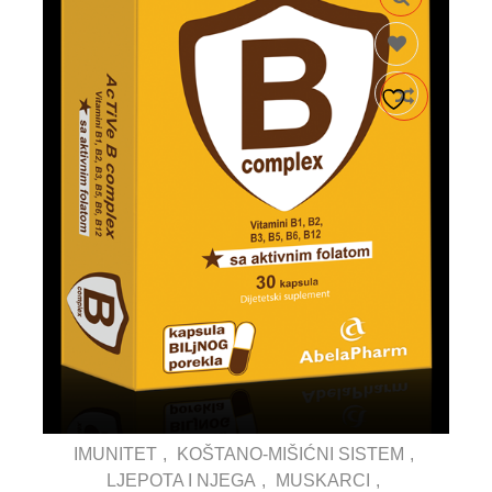
IMUNITET
KOŠTANO-MIŠIĆNI SISTEM
LJEPOTA I NJEGA
MUSKARCI