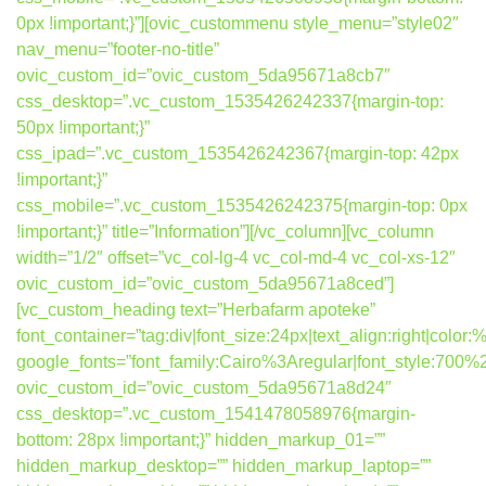
0px !important;}”][ovic_custommenu style_menu=”style02″
nav_menu=”footer-no-title”
ovic_custom_id=”ovic_custom_5da95671a8cb7″
css_desktop=”.vc_custom_1535426242337{margin-top:
50px !important;}”
css_ipad=”.vc_custom_1535426242367{margin-top: 42px
!important;}”
css_mobile=”.vc_custom_1535426242375{margin-top: 0px
!important;}” title=”Information”][/vc_column][vc_column
width=”1/2″ offset=”vc_col-lg-4 vc_col-md-4 vc_col-xs-12″
ovic_custom_id=”ovic_custom_5da95671a8ced”]
[vc_custom_heading text=”Herbafarm apoteke”
font_container=”tag:div|font_size:24px|text_align:right|colo
google_fonts=”font_family:Cairo%3Aregular|font_style:7
ovic_custom_id=”ovic_custom_5da95671a8d24″
css_desktop=”.vc_custom_1541478058976{margin-
bottom: 28px !important;}” hidden_markup_01=””
hidden_markup_desktop=”” hidden_markup_laptop=””