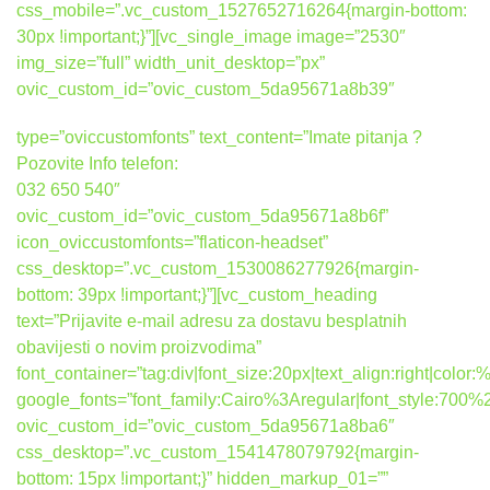
css_mobile=”.vc_custom_1527652716264{margin-bottom:
30px !important;}”][vc_single_image image=”2530″
img_size=”full” width_unit_desktop=”px”
ovic_custom_id=”ovic_custom_5da95671a8b39″
type=”oviccustomfonts” text_content=”Imate pitanja ?
Pozovite Info telefon:
032 650 540″
ovic_custom_id=”ovic_custom_5da95671a8b6f”
icon_oviccustomfonts=”flaticon-headset”
css_desktop=”.vc_custom_1530086277926{margin-
bottom: 39px !important;}”][vc_custom_heading
text=”Prijavite e-mail adresu za dostavu besplatnih
obavijesti o novim proizvodima”
font_container=”tag:div|font_size:20px|text_align:right|colo
google_fonts=”font_family:Cairo%3Aregular|font_style:7
ovic_custom_id=”ovic_custom_5da95671a8ba6″
css_desktop=”.vc_custom_1541478079792{margin-
bottom: 15px !important;}” hidden_markup_01=””