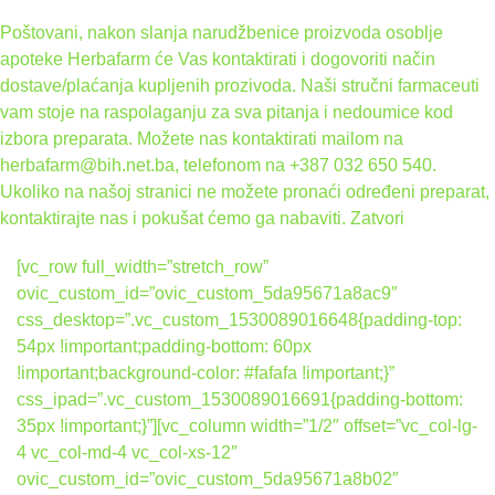
Poštovani, nakon slanja narudžbenice proizvoda osoblje
apoteke Herbafarm će Vas kontaktirati i dogovoriti način
dostave/plaćanja kupljenih prozivoda. Naši stručni farmaceuti
vam stoje na raspolaganju za sva pitanja i nedoumice kod
izbora preparata. Možete nas kontaktirati mailom na
herbafarm@bih.net.ba, telefonom na +387 032 650 540.
Ukoliko na našoj stranici ne možete pronaći određeni preparat,
kontaktirajte nas i pokušat ćemo ga nabaviti.
Zatvori
[vc_row full_width=”stretch_row”
ovic_custom_id=”ovic_custom_5da95671a8ac9″
css_desktop=”.vc_custom_1530089016648{padding-top:
54px !important;padding-bottom: 60px
!important;background-color: #fafafa !important;}”
css_ipad=”.vc_custom_1530089016691{padding-bottom:
35px !important;}”][vc_column width=”1/2″ offset=”vc_col-lg-
4 vc_col-md-4 vc_col-xs-12″
ovic_custom_id=”ovic_custom_5da95671a8b02″