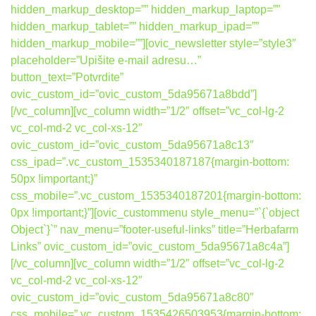
hidden_markup_desktop=”” hidden_markup_laptop=””
hidden_markup_tablet=”” hidden_markup_ipad=””
hidden_markup_mobile=””][ovic_newsletter style=”style3″
placeholder=”Upišite e-mail adresu…”
button_text=”Potvrdite”
ovic_custom_id=”ovic_custom_5da95671a8bdd”]
[/vc_column][vc_column width=”1/2″ offset=”vc_col-lg-2
vc_col-md-2 vc_col-xs-12″
ovic_custom_id=”ovic_custom_5da95671a8c13″
css_ipad=”.vc_custom_1535340187187{margin-bottom:
50px !important;}”
css_mobile=”.vc_custom_1535340187201{margin-bottom:
0px !important;}”][ovic_custommenu style_menu=”`{`object
Object`}`” nav_menu=”footer-useful-links” title=”Herbafarm
Links” ovic_custom_id=”ovic_custom_5da95671a8c4a”]
[/vc_column][vc_column width=”1/2″ offset=”vc_col-lg-2
vc_col-md-2 vc_col-xs-12″
ovic_custom_id=”ovic_custom_5da95671a8c80″
css_mobile=”.vc_custom_1535426503953{margin-bottom: