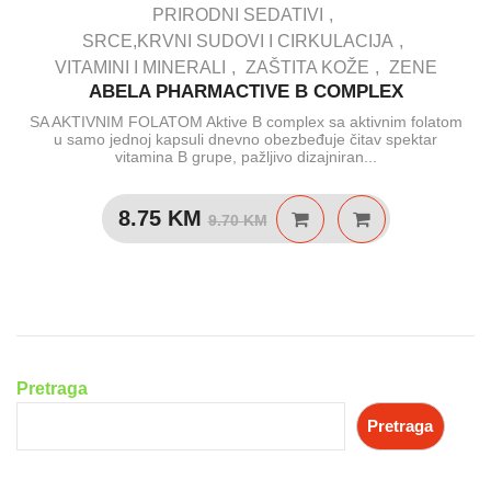
PRIRODNI SEDATIVI
SRCE,KRVNI SUDOVI I CIRKULACIJA
VITAMINI I MINERALI
ZAŠTITA KOŽE
ZENE
ABELA PHARMACTIVE B COMPLEX
SA AKTIVNIM FOLATOM Aktive B complex sa aktivnim folatom
u samo jednoj kapsuli dnevno obezbeđuje čitav spektar
vitamina B grupe, pažljivo dizajniran...
Izvorna
Trenutna
8.75
KM
9.70
KM
cijena
cijena
bila
je:
je:
8.75 KM.
Pretraga
9.70 KM.
Pretraga