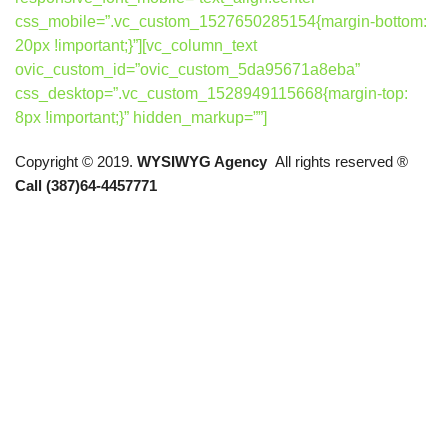
css_mobile=”.vc_custom_1527650285154{margin-bottom:
20px !important;}”][vc_column_text
ovic_custom_id=”ovic_custom_5da95671a8eba”
css_desktop=”.vc_custom_1528949115668{margin-top:
8px !important;}” hidden_markup=””]
Copyright © 2019.
WYSIWYG Agency
All rights reserved ®
Call (387)64-4457771