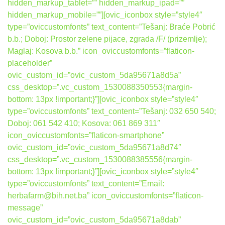
hidden_markup_tablet=”” hidden_markup_ipad=””
hidden_markup_mobile=””][ovic_iconbox style=”style4″
type=”oviccustomfonts” text_content=”Tešanj: Braće Pobrić
b.b.; Doboj: Prostor zelene pijace, zgrada /F/ (prizemlje);
Maglaj: Kosova b.b.” icon_oviccustomfonts=”flaticon-
placeholder”
ovic_custom_id=”ovic_custom_5da95671a8d5a”
css_desktop=”.vc_custom_1530088350553{margin-
bottom: 13px !important;}”][ovic_iconbox style=”style4″
type=”oviccustomfonts” text_content=”Tešanj: 032 650 540;
Doboj: 061 542 410; Kosova: 061 869 311″
icon_oviccustomfonts=”flaticon-smartphone”
ovic_custom_id=”ovic_custom_5da95671a8d74″
css_desktop=”.vc_custom_1530088385556{margin-
bottom: 13px !important;}”][ovic_iconbox style=”style4″
type=”oviccustomfonts” text_content=”Email:
herbafarm@bih.net.ba” icon_oviccustomfonts=”flaticon-
message”
ovic_custom_id=”ovic_custom_5da95671a8dab”