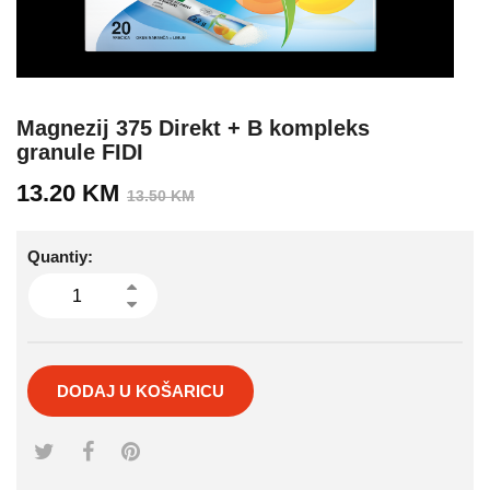
Magnezij 375 Direkt + B kompleks
granule FIDI
Izvorna
Trenutna
13.20
KM
13.50
KM
cijena
cijena
bila
je:
Quantiy:
je:
13.20 KM.
13.50 KM.
DODAJ U KOŠARICU