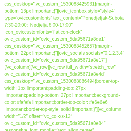
css_desktop=”.vc_custom_1530088425931{margin-
bottom: 13px !important;}”][ovic_iconbox style=”style4″
type=”oviccustomfonts” text_content=”Ponedjeljak-Subota
7:30-20:00; Nedjelja 8:00-17:00″
icon_oviccustomfonts=”flaticon-clock”
ovic_custom_id=”ovic_custom_5da95671a8de1″
css_desktop=”.vc_custom_1530088452657{margin-
bottom: 22px !important;}”][ovic_socials socials=”0,1,2,3,4″
ovic_custom_id=”ovic_custom_5da95671a8e17″]
[/vc_column][/vc_row][vc_row full_width=”stretch_row”
ovic_custom_id=”ovic_custom_5da95671a8e4d”
css_desktop=”.vc_custom_1530088886494{border-top-
width: 1px !important;padding-top: 27px
!important;padding-bottom: 27px !important;background-
color: #fafafa !important;border-top-color: #e6e6e6
!important;border-top-style: solid !important;}”][vc_column
width=”1/2″ offset=”vc_col-xs-12″
ovic_custom_id=”ovic_custom_5da95671a8e84″
responsive_font_mobile=”text_align:center”