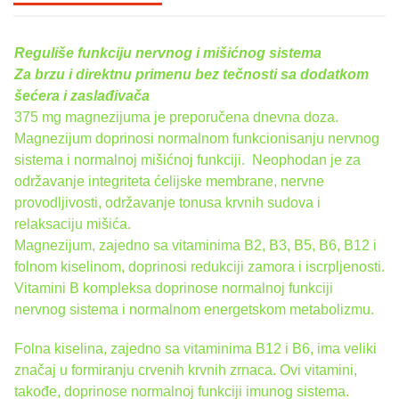
Reguliše funkciju nervnog i mišićnog sistema
Za brzu i direktnu primenu bez tečnosti sa dodatkom
šećera i zaslađivača
375 mg magnezijuma je preporučena dnevna doza.
Magnezijum doprinosi normalnom funkcionisanju nervnog
sistema i normalnoj mišićnoj funkciji. Neophodan je za
održavanje integriteta ćelijske membrane, nervne
provodljivosti, održavanje tonusa krvnih sudova i
relaksaciju mišića.
Magnezijum, zajedno sa vitaminima B2, B3, B5, B6, B12 i
folnom kiselinom, doprinosi redukciji zamora i iscrpljenosti.
Vitamini B kompleksa doprinose normalnoj funkciji
nervnog sistema i normalnom energetskom metabolizmu.
Folna kiselina, zajedno sa vitaminima B12 i B6, ima veliki
značaj u formiranju crvenih krvnih zrnaca. Ovi vitamini,
takođe, doprinose normalnoj funkciji imunog sistema.