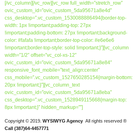
[/vc_column][/vc_row][vc_row full_width=”stretch_row”
ovic_custom_id=”ovic_custom_5da95671a8e4d”
css_desktop=”.vc_custom_1530088886494{border-top-
width: 1px !important;padding-top: 27px
!important;padding-bottom: 27px !important;background-
color: #fafafa !important;border-top-color: #e6e6e6
!important;border-top-style: solid !important;}”][vc_column
width=”1/2″ offset=”vc_col-xs-12″
ovic_custom_id=”ovic_custom_5da95671a8e84″
responsive_font_mobile=”text_align:center”
css_mobile=”.vc_custom_1527650285154{margin-bottom:
20px !important;}”][vc_column_text
ovic_custom_id=”ovic_custom_5da95671a8eba”
css_desktop=”.vc_custom_1528949115668{margin-top:
8px !important;}” hidden_markup=””]
Copyright © 2019.
WYSIWYG Agency
All rights reserved ®
Call (387)64-4457771