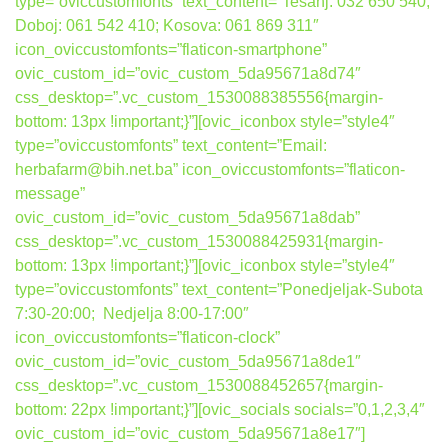
type=”oviccustomfonts” text_content=”Tešanj: 032 650 540;
Doboj: 061 542 410; Kosova: 061 869 311″
icon_oviccustomfonts=”flaticon-smartphone”
ovic_custom_id=”ovic_custom_5da95671a8d74″
css_desktop=”.vc_custom_1530088385556{margin-
bottom: 13px !important;}”][ovic_iconbox style=”style4″
type=”oviccustomfonts” text_content=”Email:
herbafarm@bih.net.ba” icon_oviccustomfonts=”flaticon-
message”
ovic_custom_id=”ovic_custom_5da95671a8dab”
css_desktop=”.vc_custom_1530088425931{margin-
bottom: 13px !important;}”][ovic_iconbox style=”style4″
type=”oviccustomfonts” text_content=”Ponedjeljak-Subota
7:30-20:00; Nedjelja 8:00-17:00″
icon_oviccustomfonts=”flaticon-clock”
ovic_custom_id=”ovic_custom_5da95671a8de1″
css_desktop=”.vc_custom_1530088452657{margin-
bottom: 22px !important;}”][ovic_socials socials=”0,1,2,3,4″
ovic_custom_id=”ovic_custom_5da95671a8e17″]