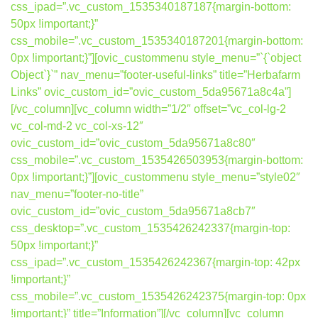
css_ipad=”.vc_custom_1535340187187{margin-bottom:
50px !important;}”
css_mobile=”.vc_custom_1535340187201{margin-bottom:
0px !important;}”][ovic_custommenu style_menu=”`{`object
Object`}`” nav_menu=”footer-useful-links” title=”Herbafarm
Links” ovic_custom_id=”ovic_custom_5da95671a8c4a”]
[/vc_column][vc_column width=”1/2″ offset=”vc_col-lg-2
vc_col-md-2 vc_col-xs-12″
ovic_custom_id=”ovic_custom_5da95671a8c80″
css_mobile=”.vc_custom_1535426503953{margin-bottom:
0px !important;}”][ovic_custommenu style_menu=”style02″
nav_menu=”footer-no-title”
ovic_custom_id=”ovic_custom_5da95671a8cb7″
css_desktop=”.vc_custom_1535426242337{margin-top:
50px !important;}”
css_ipad=”.vc_custom_1535426242367{margin-top: 42px
!important;}”
css_mobile=”.vc_custom_1535426242375{margin-top: 0px
!important;}” title=”Information”][/vc_column][vc_column