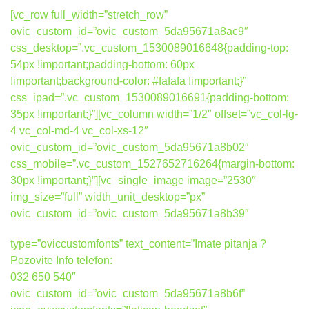
[vc_row full_width=”stretch_row”
ovic_custom_id=”ovic_custom_5da95671a8ac9″
css_desktop=”.vc_custom_1530089016648{padding-top:
54px !important;padding-bottom: 60px
!important;background-color: #fafafa !important;}”
css_ipad=”.vc_custom_1530089016691{padding-bottom:
35px !important;}”][vc_column width=”1/2″ offset=”vc_col-lg-
4 vc_col-md-4 vc_col-xs-12″
ovic_custom_id=”ovic_custom_5da95671a8b02″
css_mobile=”.vc_custom_1527652716264{margin-bottom:
30px !important;}”][vc_single_image image=”2530″
img_size=”full” width_unit_desktop=”px”
ovic_custom_id=”ovic_custom_5da95671a8b39″
type=”oviccustomfonts” text_content=”Imate pitanja ?
Pozovite Info telefon:
032 650 540″
ovic_custom_id=”ovic_custom_5da95671a8b6f”