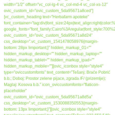
width=”1/2″ offset=”vc_col-lg-4 vc_col-md-4 vc_col-xs-12″
ovic_custom_id=”ovic_custom_5da95671a8ced”]
[vc_custom_heading text=”Herbafarm apoteke”
font_container=”tag:div|font_size:24px|text_align:right|colo
google_fonts=”font_family:Cairo%3Aregular|font_style:7
ovic_custom_id=”ovic_custom_5da95671a8d24″
css_desktop=”.vc_custom_1541478058976{margin-
bottom: 28px !important;}” hidden_markup_01=””
hidden_markup_desktop=”” hidden_markup_laptop=””
hidden_markup_tablet=”” hidden_markup_ipad=””
hidden_markup_mobile=””][ovic_iconbox style=”style4″
type=”oviccustomfonts” text_content=”Tešanj: Braće Pobrić
b.b.; Doboj: Prostor zelene pijace, zgrada /F/ (prizemlje);
Maglaj: Kosova b.b.” icon_oviccustomfonts=”flaticon-
placeholder”
ovic_custom_id=”ovic_custom_5da95671a8d5a”
css_desktop=”.vc_custom_1530088350553{margin-
bottom: 13px !important;}”][ovic_iconbox style=”style4″