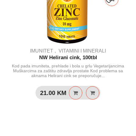
IMUNITET
VITAMINI I MINERALI
NW Helirani cink, 100tbl
Kod pada imuniteta, prehlade i bola u grlu Vegetarijancima
Muškarcima za zaštitu zdravlja prostate Kod problema sa
aknama Helirani cink se preporučuje...
21.00
KM