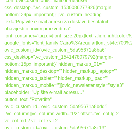
icon_oviccustomfonts=”flaticon-headset”
css_desktop=”.vc_custom_1530086277926{margin-
bottom: 39px !important;}”][vc_custom_heading
text=”Prijavite e-mail adresu za dostavu besplatnih
obavijesti o novim proizvodima”
font_container=”tag:div|font_size:20px|text_align:right|colo
google_fonts=”font_family:Cairo%3Aregular|font_style:7
ovic_custom_id=”ovic_custom_5da95671a8ba6″
css_desktop=”.vc_custom_1541478079792{margin-
bottom: 15px !important;}” hidden_markup_01=””
hidden_markup_desktop=”” hidden_markup_laptop=””
hidden_markup_tablet=”” hidden_markup_ipad=””
hidden_markup_mobile=””][ovic_newsletter style=”style3″
placeholder=”Upišite e-mail adresu…”
button_text=”Potvrdite”
ovic_custom_id=”ovic_custom_5da95671a8bdd”]
[/vc_column][vc_column width=”1/2″ offset=”vc_col-lg-2
vc_col-md-2 vc_col-xs-12″
ovic_custom_id=”ovic_custom_5da95671a8c13″