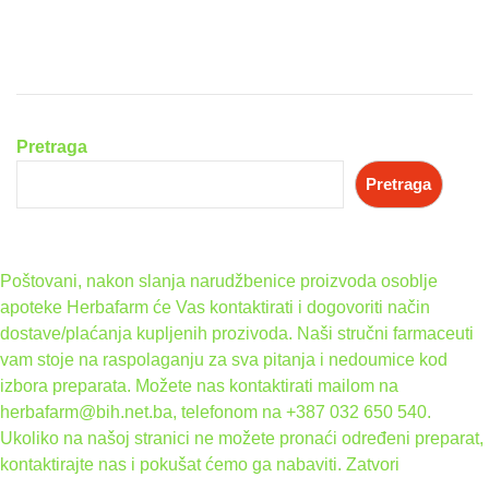
Pretraga
Pretraga
Poštovani, nakon slanja narudžbenice proizvoda osoblje
apoteke Herbafarm će Vas kontaktirati i dogovoriti način
dostave/plaćanja kupljenih prozivoda. Naši stručni farmaceuti
vam stoje na raspolaganju za sva pitanja i nedoumice kod
izbora preparata. Možete nas kontaktirati mailom na
herbafarm@bih.net.ba, telefonom na +387 032 650 540.
Ukoliko na našoj stranici ne možete pronaći određeni preparat,
kontaktirajte nas i pokušat ćemo ga nabaviti.
Zatvori