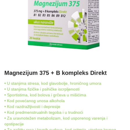
Magnezijum 375 + B kompleks Direkt
• U stanjima stresa, kod glavobolje, hroničnog umora
• U stanjima fizičke i psihičke iscrpljenosti
• Sportistima, kod bolova i grčeva u mišićima
• Kod povećanog unosa alkohola
• Kod razdražljivosti i depresije
• Kod predmenstrualnih tegoba i u trudnoći
• Za uravnotežen metabolizam, kod usporenog varenja i
opstipacije
• Za zaštitu srca i krvnih sudova, kod aritmija, visokog krvnog