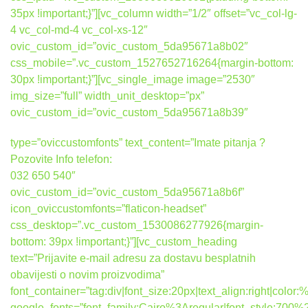
35px !important;}”][vc_column width=”1/2″ offset=”vc_col-lg-
4 vc_col-md-4 vc_col-xs-12″
ovic_custom_id=”ovic_custom_5da95671a8b02″
css_mobile=”.vc_custom_1527652716264{margin-bottom:
30px !important;}”][vc_single_image image=”2530″
img_size=”full” width_unit_desktop=”px”
ovic_custom_id=”ovic_custom_5da95671a8b39″
type=”oviccustomfonts” text_content=”Imate pitanja ?
Pozovite Info telefon:
032 650 540″
ovic_custom_id=”ovic_custom_5da95671a8b6f”
icon_oviccustomfonts=”flaticon-headset”
css_desktop=”.vc_custom_1530086277926{margin-
bottom: 39px !important;}”][vc_custom_heading
text=”Prijavite e-mail adresu za dostavu besplatnih
obavijesti o novim proizvodima”
font_container=”tag:div|font_size:20px|text_align:right|colo
google_fonts=”font_family:Cairo%3Aregular|font_style:7