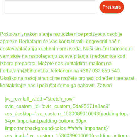
Pretraga
Poštovani, nakon slanja narudžbenice proizvoda osoblje
apoteke Herbafarm će Vas kontaktirati i dogovoriti način
dostave/plaćanja kupljenih prozivoda. Naši stručni farmaceuti
vam stoje na raspolaganju za sva pitanja i nedoumice kod
izbora preparata. Možete nas kontaktirati mailom na
herbafarm@bih.net.ba, telefonom na +387 032 650 540.
Ukoliko na našoj stranici ne možete pronaći određeni preparat,
kontaktirajte nas i pokušat ćemo ga nabaviti.
Zatvori
[vc_row full_width=”stretch_row”
ovic_custom_id=”ovic_custom_5da95671a8ac9″
css_desktop=”.vc_custom_1530089016648{padding-top:
54px !important;padding-bottom: 60px
!important;background-color: #fafafa !important;}”
css_ipad=”.vc_custom_1530089016691{padding-bottom: