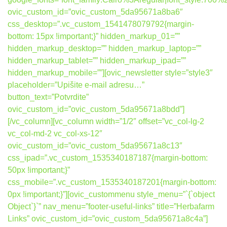
ovic_custom_id=”ovic_custom_5da95671a8ba6″
css_desktop=”.vc_custom_1541478079792{margin-
bottom: 15px !important;}” hidden_markup_01=””
hidden_markup_desktop=”” hidden_markup_laptop=””
hidden_markup_tablet=”” hidden_markup_ipad=””
hidden_markup_mobile=””][ovic_newsletter style=”style3″
placeholder=”Upišite e-mail adresu…”
button_text=”Potvrdite”
ovic_custom_id=”ovic_custom_5da95671a8bdd”]
[/vc_column][vc_column width=”1/2″ offset=”vc_col-lg-2
vc_col-md-2 vc_col-xs-12″
ovic_custom_id=”ovic_custom_5da95671a8c13″
css_ipad=”.vc_custom_1535340187187{margin-bottom:
50px !important;}”
css_mobile=”.vc_custom_1535340187201{margin-bottom:
0px !important;}”][ovic_custommenu style_menu=”`{`object
Object`}`” nav_menu=”footer-useful-links” title=”Herbafarm
Links” ovic_custom_id=”ovic_custom_5da95671a8c4a”]