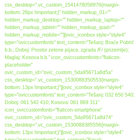
css_desktop=”.vc_custom_1541478058976{margin-
bottom: 28px !important;}” hidden_markup_01=””
hidden_markup_desktop=”” hidden_markup_laptop=””
hidden_markup_tablet=”” hidden_markup_ipad=””
hidden_markup_mobile=””][ovic_iconbox style=”style4″
type=”oviccustomfonts” text_content=”Tešanj: Braće Pobrić
b.b.; Doboj: Prostor zelene pijace, zgrada /F/ (prizemlje);
Maglaj: Kosova b.b.” icon_oviccustomfonts=”flaticon-
placeholder”
ovic_custom_id=”ovic_custom_5da95671a8d5a”
css_desktop=”.vc_custom_1530088350553{margin-
bottom: 13px !important;}”][ovic_iconbox style=”style4″
type=”oviccustomfonts” text_content=”Tešanj: 032 650 540;
Doboj: 061 542 410; Kosova: 061 869 311″
icon_oviccustomfonts=”flaticon-smartphone”
ovic_custom_id=”ovic_custom_5da95671a8d74″
css_desktop=”.vc_custom_1530088385556{margin-
bottom: 13px !important;}”][ovic_iconbox style=”style4″
type=”oviccustomfonts” text_content=”Email: