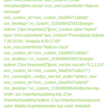
herbafarm@bih.net.ba” icon_oviccustomfonts=”flaticon-
message”
ovic_custom_id=”ovic_custom_5da95671a8dab”
css_desktop=”.vc_custom_1530088425931{margin-
bottom: 13px !important;}”][ovic_iconbox style=”style4″
type=”oviccustomfonts” text_content=”Ponedjeljak-Subota
7:30-20:00; Nedjelja 8:00-17:00″
icon_oviccustomfonts=”flaticon-clock”
ovic_custom_id=”ovic_custom_5da95671a8de1″
css_desktop=”.vc_custom_1530088452657{margin-
bottom: 22px !important;}”][ovic_socials socials=”0,1,2,3,4″
ovic_custom_id=”ovic_custom_5da95671a8e17″]
[/vc_column][/vc_row][vc_row full_width=”stretch_row”
ovic_custom_id=”ovic_custom_5da95671a8e4d”
css_desktop=”.vc_custom_1530088886494{border-top-
width: 1px !important;padding-top: 27px
!important;padding-bottom: 27px !important;background-
color: #fafafa !important;border-top-color: #e6e6e6