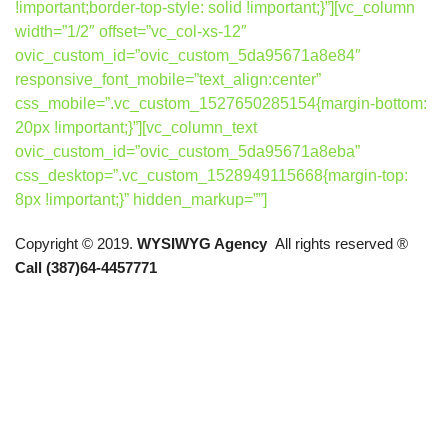
!important;border-top-style: solid !important;}”][vc_column
width=”1/2″ offset=”vc_col-xs-12″
ovic_custom_id=”ovic_custom_5da95671a8e84″
responsive_font_mobile=”text_align:center”
css_mobile=”.vc_custom_1527650285154{margin-bottom:
20px !important;}”][vc_column_text
ovic_custom_id=”ovic_custom_5da95671a8eba”
css_desktop=”.vc_custom_1528949115668{margin-top:
8px !important;}” hidden_markup=””]
Copyright © 2019.
WYSIWYG Agency
All rights reserved ®
Call (387)64-4457771