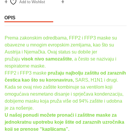
Add to Wishlist
Compare
OPIS
Prema zakonskim odredbama, FFP2 i FFP3 maske su
obavezne u mnogim evropskim zemljama, kao što su
Austrija i Njemačka. Ovaj status su dobile jer
pružaju
visok nivo samozaštite
, a često se nazivaju i
respiratorne maske.
FFP2 i FFP3 maske
pružaju najbolju zaštitu od zaraznih
čestica kao što su koronavirus,
SARS, H1N1 i drugi.
Kada se ovaj nivo zaštite kombinuje sa ventilom koji
omogućava nesmetano disanje i sprječava kondenzaciju,
dobijemo masku koja pruža više od 94% zaštite i udobna
je za nošenje.
U našoj ponudi možete pronaći i zaštitne maske za
jednokratnu upotrebu koje štite od zaraznih uzročnika
koji se prenose “kapljicama”.