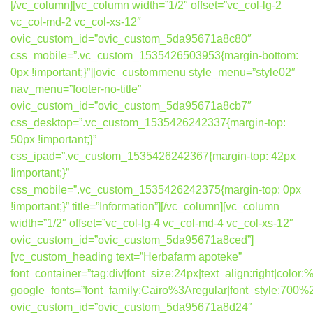
[/vc_column][vc_column width=”1/2″ offset=”vc_col-lg-2
vc_col-md-2 vc_col-xs-12″
ovic_custom_id=”ovic_custom_5da95671a8c80″
css_mobile=”.vc_custom_1535426503953{margin-bottom:
0px !important;}”][ovic_custommenu style_menu=”style02″
nav_menu=”footer-no-title”
ovic_custom_id=”ovic_custom_5da95671a8cb7″
css_desktop=”.vc_custom_1535426242337{margin-top:
50px !important;}”
css_ipad=”.vc_custom_1535426242367{margin-top: 42px
!important;}”
css_mobile=”.vc_custom_1535426242375{margin-top: 0px
!important;}” title=”Information”][/vc_column][vc_column
width=”1/2″ offset=”vc_col-lg-4 vc_col-md-4 vc_col-xs-12″
ovic_custom_id=”ovic_custom_5da95671a8ced”]
[vc_custom_heading text=”Herbafarm apoteke”
font_container=”tag:div|font_size:24px|text_align:right|colo
google_fonts=”font_family:Cairo%3Aregular|font_style:7
ovic_custom_id=”ovic_custom_5da95671a8d24″