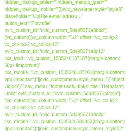
hidden_markup_tablet=”” hidden_markup_ipad=””
hidden_markup_mobile=””][ovic_newsletter style=”style3″
placeholder=”Upišite e-mail adresu…”
button_text=”Potvrdite”
ovic_custom_id=”ovic_custom_5da95671a8bdd”]
[/vc_column][vc_column width=”1/2″ offset=”vc_col-lg-2
vc_col-md-2 vc_col-xs-12″
ovic_custom_id=”ovic_custom_5da95671a8c13″
css_ipad=”.vc_custom_1535340187187{margin-bottom:
50px !important;}”
css_mobile=”.vc_custom_1535340187201{margin-bottom:
0px !important;}”][ovic_custommenu style_menu=”`{`object
Object`}`” nav_menu=”footer-useful-links” title=”Herbafarm
Links” ovic_custom_id=”ovic_custom_5da95671a8c4a”]
[/vc_column][vc_column width=”1/2″ offset=”vc_col-lg-2
vc_col-md-2 vc_col-xs-12″
ovic_custom_id=”ovic_custom_5da95671a8c80″
css_mobile=”.vc_custom_1535426503953{margin-bottom:
0px !important;}”][ovic_custommenu style_menu=”style02″