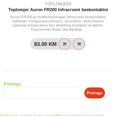
TOPLOMJERI
Toplomjer Auron FR200 Infracrveni beskontaktni
Auron FR200 je multifunkcionalan infracrveni beskontaktni
toplomjer omogućava precizno, pouzdano i jednostavno
mjerenje temperature bez direktnog kontakta sa tijelom.
Ergonomski dizajn obezbjeđuje...
83.00
KM
Pretraga
Pretraga
Poštovani, nakon slanja narudžbenice proizvoda osoblje