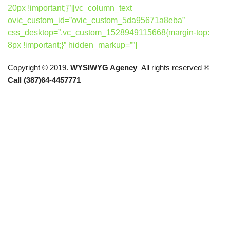
20px !important;}”][vc_column_text
ovic_custom_id=”ovic_custom_5da95671a8eba”
css_desktop=”.vc_custom_1528949115668{margin-top:
8px !important;}” hidden_markup=””]
Copyright © 2019.
WYSIWYG Agency
All rights reserved ®
Call (387)64-4457771