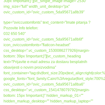
30px !important;}”][vc_single_image image=”2530″
img_size=”full” width_unit_desktop=”px”
ovic_custom_id=”ovic_custom_5da95671a8b39″
type=”oviccustomfonts” text_content=”Imate pitanja ?
Pozovite Info telefon:
032 650 540″
ovic_custom_id=”ovic_custom_5da95671a8b6f”
icon_oviccustomfonts=”flaticon-headset”
css_desktop=”.vc_custom_1530086277926{margin-
bottom: 39px !important;}”][vc_custom_heading
text=”Prijavite e-mail adresu za dostavu besplatnih
obavijesti o novim proizvodima”
font_container=”tag:div|font_size:20px|text_align:right|colo
google_fonts=”font_family:Cairo%3Aregular|font_style:7
ovic_custom_id=”ovic_custom_5da95671a8ba6″
css_desktop=”.vc_custom_1541478079792{margin-
bottom: 15px !important;}” hidden_markup_01=””
hidden_markup_desktop=”” hidden_markup_laptop=””