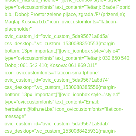
type=”oviccustomfonts” text_content=”Tešanj: Braće Pobrić
b.b.; Doboj: Prostor zelene pijace, zgrada /F/ (prizemlje);
Maglaj: Kosova b.b.” icon_oviccustomfonts=”flaticon-
placeholder”
ovic_custom_id=”ovic_custom_5da95671a8d5a”
css_desktop=”.vc_custom_1530088350553{margin-
bottom: 13px !important;}”][ovic_iconbox style=”style4″
type=”oviccustomfonts” text_content=”Tešanj: 032 650 540;
Doboj: 061 542 410; Kosova: 061 869 311″
icon_oviccustomfonts=”flaticon-smartphone”
ovic_custom_id=”ovic_custom_5da95671a8d74″
css_desktop=”.vc_custom_1530088385556{margin-
bottom: 13px !important;}”][ovic_iconbox style=”style4″
type=”oviccustomfonts” text_content=”Email:
herbafarm@bih.net.ba” icon_oviccustomfonts=”flaticon-
message”
ovic_custom_id=”ovic_custom_5da95671a8dab”
css_desktop=”.vc_custom_1530088425931{margin-