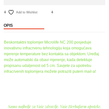
Add to Wishlist
Compare
OPIS
Beskontaktni toplomjer Microlife NC 200 posjeduje
inovativnu infracrvenu tehnologiju koja omogućava
mjerenje temperature bez kontakta sa objektom. Uređaj
može automatski da obavi mjerenje, kada detektuje
propisanu udaljenost od 5 cm. Savjete za upotrebu
infracrvenih toplomjera možete potraziti putem mail-a!
Samo najbolje za Vaše zdravlje. Vaše Herbafarm apoteke.