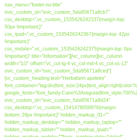
nav_menu=”footer-no-title”
ovic_custom_id=”ovic_custom_5da95671a8cb7″
css_desktop=”.vc_custom_1535426242337{margin-top:
50px !important;}”
css_ipad=”.vc_custom_1535426242367{margin-top: 42px
!important;}”
css_mobile=”.vc_custom_1535426242375{margin-top: 0px
!important;}” title=”Information”][/vc_column][vc_column
width=”1/2″ offset=”vc_col-lg-4 vc_col-md-4 vc_col-xs-12″
ovic_custom_id=”ovic_custom_5da95671a8ced”]
[vc_custom_heading text=”Herbafarm apoteke”
font_container=”tag:div|font_size:24px|text_align:right|colo
google_fonts=”font_family:Cairo%3Aregular|font_style:7
ovic_custom_id=”ovic_custom_5da95671a8d24″
css_desktop=”.vc_custom_1541478058976{margin-
bottom: 28px !important;}” hidden_markup_01=””
hidden_markup_desktop=”” hidden_markup_laptop=””
hidden_markup_tablet=”” hidden_markup_ipad=””
hidden_markup_mobile=””][ovic_iconbox style=”style4″