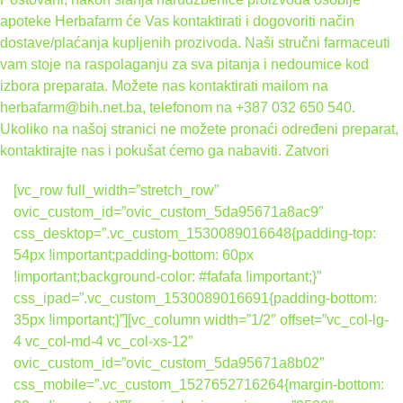
apoteke Herbafarm će Vas kontaktirati i dogovoriti način
dostave/plaćanja kupljenih prozivoda. Naši stručni farmaceuti
vam stoje na raspolaganju za sva pitanja i nedoumice kod
izbora preparata. Možete nas kontaktirati mailom na
herbafarm@bih.net.ba, telefonom na +387 032 650 540.
Ukoliko na našoj stranici ne možete pronaći određeni preparat,
kontaktirajte nas i pokušat ćemo ga nabaviti.
Zatvori
[vc_row full_width=”stretch_row”
ovic_custom_id=”ovic_custom_5da95671a8ac9″
css_desktop=”.vc_custom_1530089016648{padding-top:
54px !important;padding-bottom: 60px
!important;background-color: #fafafa !important;}”
css_ipad=”.vc_custom_1530089016691{padding-bottom:
35px !important;}”][vc_column width=”1/2″ offset=”vc_col-lg-
4 vc_col-md-4 vc_col-xs-12″
ovic_custom_id=”ovic_custom_5da95671a8b02″
css_mobile=”.vc_custom_1527652716264{margin-bottom: