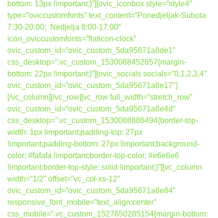
bottom: 13px !important;}”][ovic_iconbox style=”style4″
type=”oviccustomfonts” text_content=”Ponedjeljak-Subota
7:30-20:00; Nedjelja 8:00-17:00″
icon_oviccustomfonts=”flaticon-clock”
ovic_custom_id=”ovic_custom_5da95671a8de1″
css_desktop=”.vc_custom_1530088452657{margin-
bottom: 22px !important;}”][ovic_socials socials=”0,1,2,3,4″
ovic_custom_id=”ovic_custom_5da95671a8e17″]
[/vc_column][/vc_row][vc_row full_width=”stretch_row”
ovic_custom_id=”ovic_custom_5da95671a8e4d”
css_desktop=”.vc_custom_1530088886494{border-top-
width: 1px !important;padding-top: 27px
!important;padding-bottom: 27px !important;background-
color: #fafafa !important;border-top-color: #e6e6e6
!important;border-top-style: solid !important;}”][vc_column
width=”1/2″ offset=”vc_col-xs-12″
ovic_custom_id=”ovic_custom_5da95671a8e84″
responsive_font_mobile=”text_align:center”
css_mobile=”.vc_custom_1527650285154{margin-bottom: