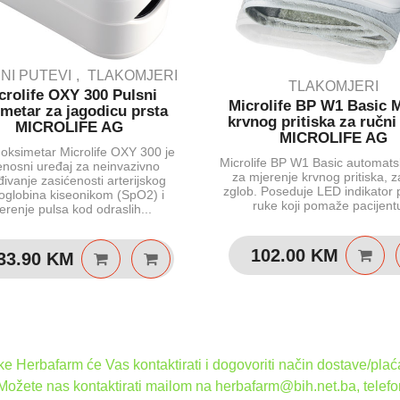
NI PUTEVI
TLAKOMJERI
TLAKOMJERI
crolife OXY 300 Pulsni
Microlife BP W1 Basic 
metar za jagodicu prsta
krvnog pritiska za ručni
MICROLIFE AG
MICROLIFE AG
 oksimetar Microlife OXY 300 je
Microlife BP W1 Basic automats
jenosni uređaj za neinvazivno
za mjerenje krvnog pritiska, z
ivanje zasićenosti arterijskog
zglob. Poseduje LED indikator 
globina kiseonikom (SpO2) i
ruke koji pomaže pacijentu
erenje pulsa kod odraslih...
102.00
KM
33.90
KM
 Herbafarm će Vas kontaktirati i dogovoriti način dostave/plaća
 Možete nas kontaktirati mailom na herbafarm@bih.net.ba, telef