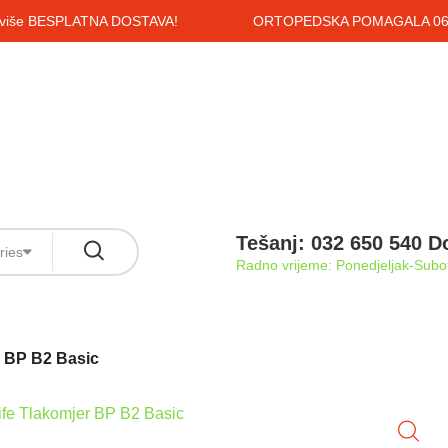
i više BESPLATNA DOSTAVA!
ORTOPEDSKA POMAGALA 061
Tešanj: 032 650 540 D
ries
Radno vrijeme: Ponedjeljak-Subot
r BP B2 Basic