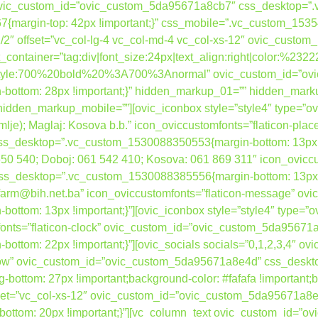
” ovic_custom_id=”ovic_custom_5da95671a8cb7″ css_desktop=
{margin-top: 42px !important;}” css_mobile=”.vc_custom_15354
”1/2″ offset=”vc_col-lg-4 vc_col-md-4 vc_col-xs-12″ ovic_cust
container=”tag:div|font_size:24px|text_align:right|color:%232
nt_style:700%20bold%20%3A700%3Anormal” ovic_custom_id=”o
ottom: 28px !important;}” hidden_markup_01=”” hidden_mark
dden_markup_mobile=””][ovic_iconbox style=”style4″ type=”ovi
zemlje); Maglaj: Kosova b.b.” icon_oviccustomfonts=”flaticon-plac
desktop=”.vc_custom_1530088350553{margin-bottom: 13px !imp
 650 540; Doboj: 061 542 410; Kosova: 061 869 311″ icon_ovicc
desktop=”.vc_custom_1530088385556{margin-bottom: 13px !imp
bafarm@bih.net.ba” icon_oviccustomfonts=”flaticon-message” 
tom: 13px !important;}”][ovic_iconbox style=”style4″ type=”o
mfonts=”flaticon-clock” ovic_custom_id=”ovic_custom_5da95671
ttom: 22px !important;}”][ovic_socials socials=”0,1,2,3,4″ 
h_row” ovic_custom_id=”ovic_custom_5da95671a8e4d” css_desk
g-bottom: 27px !important;background-color: #fafafa !important;b
 offset=”vc_col-xs-12″ ovic_custom_id=”ovic_custom_5da95671a8e
ttom: 20px !important;}”][vc_column_text ovic_custom_id=”