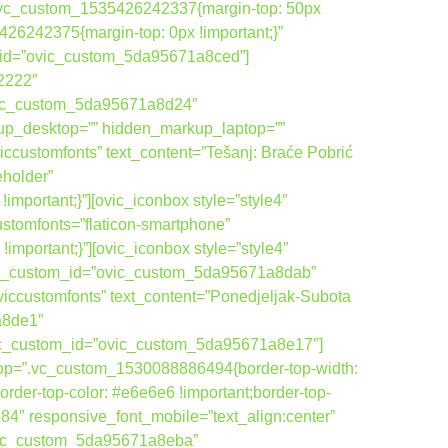
”.vc_custom_1535426242337{margin-top: 50px
26242375{margin-top: 0px !important;}”
om_id=”ovic_custom_5da95671a8ced”]
22222″
vic_custom_5da95671a8d24″
up_desktop=”” hidden_markup_laptop=””
ccustomfonts” text_content=”Tešanj: Braće Pobrić
eholder”
ortant;}”][ovic_iconbox style=”style4″
ustomfonts=”flaticon-smartphone”
ortant;}”][ovic_iconbox style=”style4″
ovic_custom_id=”ovic_custom_5da95671a8dab”
viccustomfonts” text_content=”Ponedjeljak-Subota
a8de1″
ovic_custom_id=”ovic_custom_5da95671a8e17″]
top=”.vc_custom_1530088886494{border-top-width:
order-top-color: #e6e6e6 !important;border-top-
84″ responsive_font_mobile=”text_align:center”
ovic_custom_5da95671a8eba”