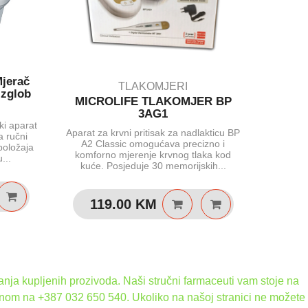
Mjerač
TLAKOMJERI
 zglob
MICROLIFE TLAKOMJER BP
Tlakom
3AG1
ki aparat
Aparat za krvni pritisak za nadlakticu BP
Yuwell Y
a ručni
A2 Classic omogućava precizno i
ekran 
položaja
komforno mjerenje krvnog tlaka kod
osobam
...
kuće. Posjeduje 30 memorijskih...
Jednosta
119.00
KM
8
nja kupljenih prozivoda. Naši stručni farmaceuti vam stoje na
onom na +387 032 650 540. Ukoliko na našoj stranici ne možete