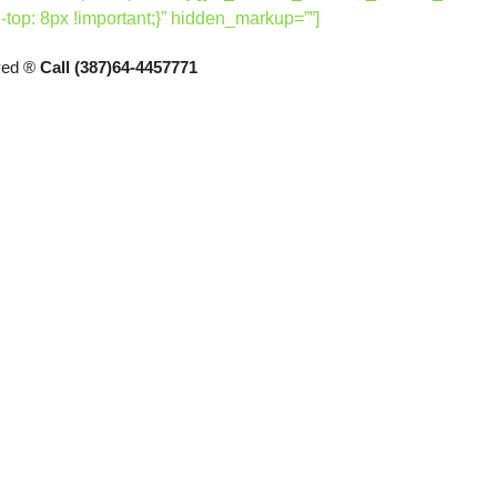
p: 8px !important;}” hidden_markup=””]
rved ®
Call (387)64-4457771