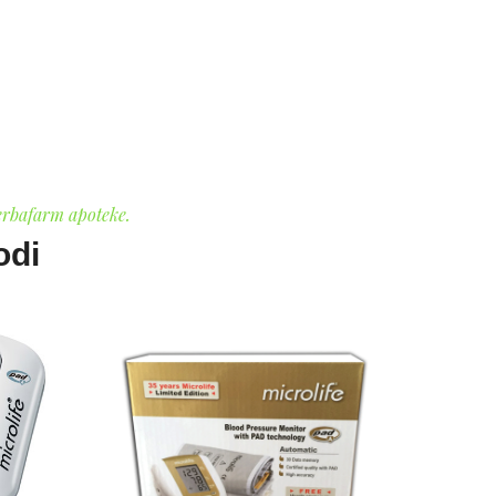
erbafarm apoteke.
odi