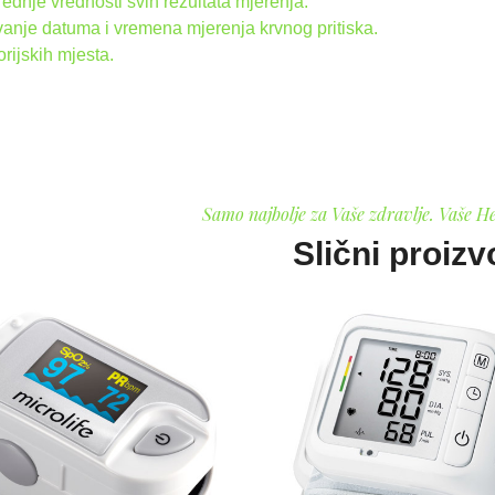
rednje vrednosti svih rezultata mjerenja.
nje datuma i vremena mjerenja krvnog pritiska.
ijskih mjesta.
Samo najbolje za Vaše zdravlje. Vaše H
Slični proizv