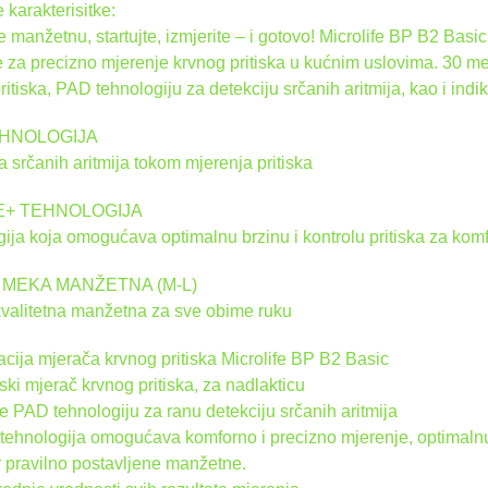
karakterisitke:
e manžetnu, startujte, izmjerite – i gotovo! Microlife BP B2 Basi
 za precizno mjerenje krvnog pritiska u kućnim uslovima. 30 m
ritiska, PAD tehnologiju za detekciju srčanih aritmija, kao i ind
HNOLOGIJA
a srčanih aritmija tokom mjerenja pritiska
E+ TEHNOLOGIJA
ija koja omogućava optimalnu brzinu i kontrolu pritiska za kom
 MEKA MANŽETNA (M-L)
valitetna manžetna za sve obime ruku
acija mjerača krvnog pritiska Microlife BP B2 Basic
ki mjerač krvnog pritiska, za nadlakticu
 PAD tehnologiju za ranu detekciju srčanih aritmija
tehnologija omogućava komforno i precizno mjerenje, optimalnu b
r pravilno postavljene manžetne.