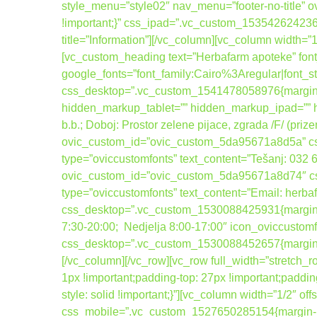
style_menu=”style02″ nav_menu=”footer-no-title
!important;}” css_ipad=”.vc_custom_1535426242367
title=”Information”][/vc_column][vc_column width=
[vc_custom_heading text=”Herbafarm apoteke” font_
google_fonts=”font_family:Cairo%3Aregular|fo
css_desktop=”.vc_custom_1541478058976{margin-b
hidden_markup_tablet=”” hidden_markup_ipad=”” hi
b.b.; Doboj: Prostor zelene pijace, zgrada /F/ (pri
ovic_custom_id=”ovic_custom_5da95671a8d5a” css_
type=”oviccustomfonts” text_content=”Tešanj: 032
ovic_custom_id=”ovic_custom_5da95671a8d74″ css_
type=”oviccustomfonts” text_content=”Email: her
css_desktop=”.vc_custom_1530088425931{margin-bot
7:30-20:00; Nedjelja 8:00-17:00″ icon_oviccusto
css_desktop=”.vc_custom_1530088452657{margin-bo
[/vc_column][/vc_row][vc_row full_width=”stretc
1px !important;padding-top: 27px !important;paddin
style: solid !important;}”][vc_column width=”1/2″
css_mobile=”.vc_custom_1527650285154{margin-bo