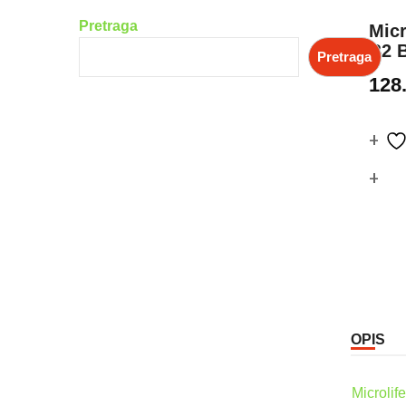
Pretraga
Micr
B2 
Pretraga
128
Co
OPIS
Microlif