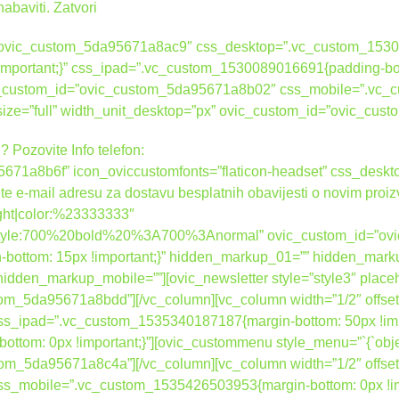
nabaviti.
Zatvori
d=”ovic_custom_5da95671a8ac9″ css_desktop=”.vc_custom_1530
 !important;}” css_ipad=”.vc_custom_1530089016691{padding-bot
ovic_custom_id=”ovic_custom_5da95671a8b02″ css_mobile=”.vc
_size=”full” width_unit_desktop=”px” ovic_custom_id=”ovic_c
? Pozovite Info telefon:
671a8b6f” icon_oviccustomfonts=”flaticon-headset” css_des
ite e-mail adresu za dostavu besplatnih obavijesti o novim proi
right|color:%23333333″
nt_style:700%20bold%20%3A700%3Anormal” ovic_custom_id=”o
ottom: 15px !important;}” hidden_markup_01=”” hidden_mark
dden_markup_mobile=””][ovic_newsletter style=”style3″ place
tom_5da95671a8bdd”][/vc_column][vc_column width=”1/2″ offset
_ipad=”.vc_custom_1535340187187{margin-bottom: 50px !impo
om: 0px !important;}”][ovic_custommenu style_menu=”`{`object
tom_5da95671a8c4a”][/vc_column][vc_column width=”1/2″ offset
s_mobile=”.vc_custom_1535426503953{margin-bottom: 0px !im