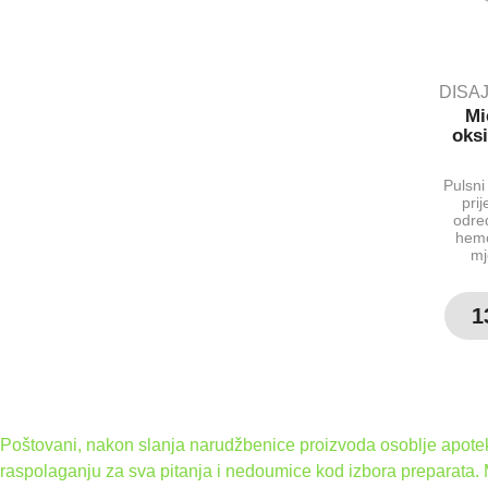
DISAJ
Mi
oksi
Pulsni
pri
određ
hemo
mj
1
Poštovani, nakon slanja narudžbenice proizvoda osoblje apoteke
raspolaganju za sva pitanja i nedoumice kod izbora preparata.