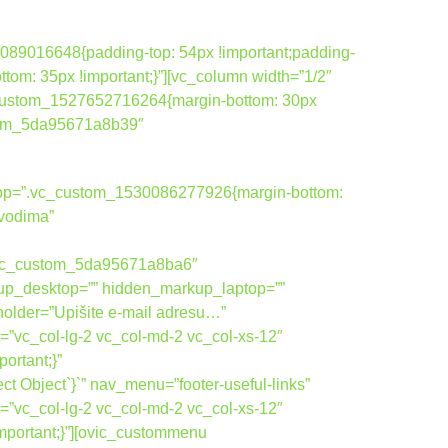
089016648{padding-top: 54px !important;padding-
tom: 35px !important;}”][vc_column width=”1/2″
_custom_1527652716264{margin-bottom: 30px
ustom_5da95671a8b39″
ktop=”.vc_custom_1530086277926{margin-bottom:
zvodima”
vic_custom_5da95671a8ba6″
up_desktop=”” hidden_markup_laptop=””
holder=”Upišite e-mail adresu…”
=”vc_col-lg-2 vc_col-md-2 vc_col-xs-12″
rtant;}”
 Object`}`” nav_menu=”footer-useful-links”
=”vc_col-lg-2 vc_col-md-2 vc_col-xs-12″
portant;}”][ovic_custommenu