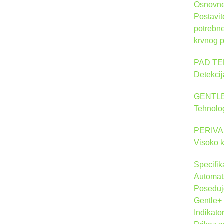
Osnovne 
Postavit
potrebne
krvnog p
PAD TE
Detekcij
GENTL
Tehnolog
PERIVA
Visoko k
Specifik
Automats
Poseduje
Gentle+ 
Indikato