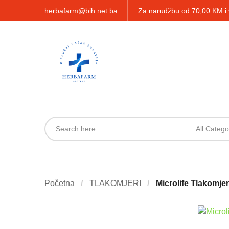
herbafarm@bih.net.ba
Za narudžbu od 70,00 KM 
All Catego
Početna
TLAKOMJERI
Microlife Tlakomje