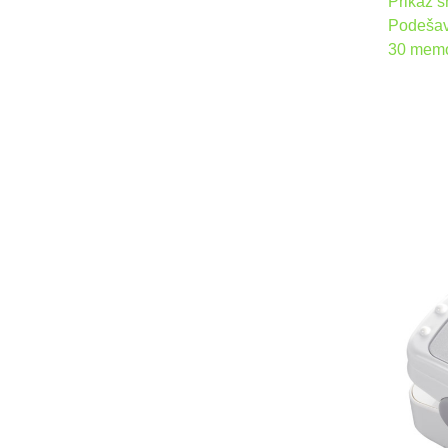
Prikaz s
Podešava
30 memor