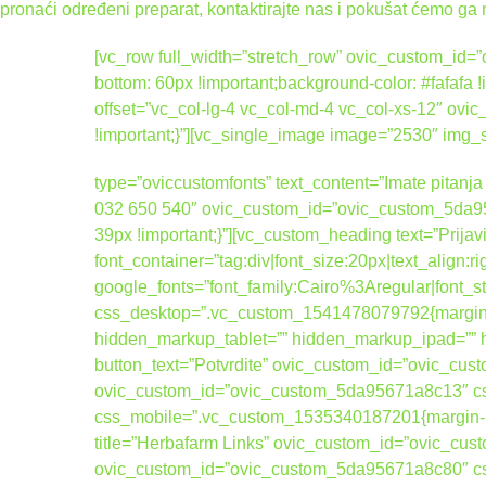
pronaći određeni preparat, kontaktirajte nas i pokušat ćemo ga 
[vc_row full_width=”stretch_row” ovic_custom_i
bottom: 60px !important;background-color: #fafafa
offset=”vc_col-lg-4 vc_col-md-4 vc_col-xs-12″ 
!important;}”][vc_single_image image=”2530″ img
type=”oviccustomfonts” text_content=”Imate pitanja 
032 650 540″ ovic_custom_id=”ovic_custom_5da95
39px !important;}”][vc_custom_heading text=”Prijav
font_container=”tag:div|font_size:20px|text_align:
google_fonts=”font_family:Cairo%3Aregular|fo
css_desktop=”.vc_custom_1541478079792{margin-b
hidden_markup_tablet=”” hidden_markup_ipad=”” hi
button_text=”Potvrdite” ovic_custom_id=”ovic_cus
ovic_custom_id=”ovic_custom_5da95671a8c13″ css
css_mobile=”.vc_custom_1535340187201{margin-bott
title=”Herbafarm Links” ovic_custom_id=”ovic_cus
ovic_custom_id=”ovic_custom_5da95671a8c80″ cs