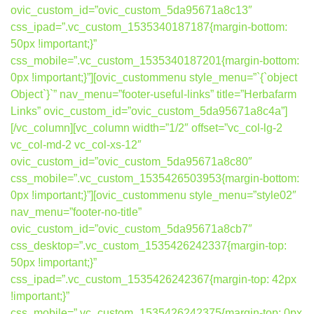
ovic_custom_id=”ovic_custom_5da95671a8c13″
css_ipad=”.vc_custom_1535340187187{margin-bottom:
50px !important;}”
css_mobile=”.vc_custom_1535340187201{margin-bottom:
0px !important;}”][ovic_custommenu style_menu=”`{`object
Object`}`” nav_menu=”footer-useful-links” title=”Herbafarm
Links” ovic_custom_id=”ovic_custom_5da95671a8c4a”]
[/vc_column][vc_column width=”1/2″ offset=”vc_col-lg-2
vc_col-md-2 vc_col-xs-12″
ovic_custom_id=”ovic_custom_5da95671a8c80″
css_mobile=”.vc_custom_1535426503953{margin-bottom:
0px !important;}”][ovic_custommenu style_menu=”style02″
nav_menu=”footer-no-title”
ovic_custom_id=”ovic_custom_5da95671a8cb7″
css_desktop=”.vc_custom_1535426242337{margin-top:
50px !important;}”
css_ipad=”.vc_custom_1535426242367{margin-top: 42px
!important;}”
css_mobile=”.vc_custom_1535426242375{margin-top: 0px