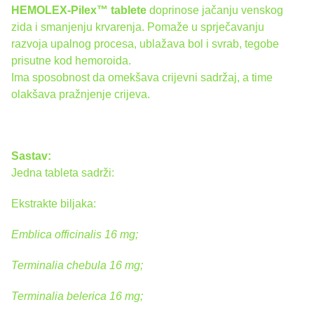
HEMOLEX-Pilex™ tablete
doprinose jačanju venskog
zida i smanjenju krvarenja. Pomaže u sprječavanju
razvoja upalnog procesa, ublažava bol i svrab, tegobe
prisutne kod hemoroida.
Ima sposobnost da omekšava crijevni sadržaj, a time
olakšava pražnjenje crijeva.
Sastav:
Jedna tableta sadrži:
Ekstrakte biljaka:
Emblica officinalis 16 mg;
Terminalia chebula 16 mg;
Terminalia belerica 16 mg;