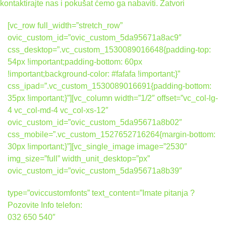
kontaktirajte nas i pokušat ćemo ga nabaviti.
Zatvori
[vc_row full_width=”stretch_row”
ovic_custom_id=”ovic_custom_5da95671a8ac9″
css_desktop=”.vc_custom_1530089016648{padding-top:
54px !important;padding-bottom: 60px
!important;background-color: #fafafa !important;}”
css_ipad=”.vc_custom_1530089016691{padding-bottom:
35px !important;}”][vc_column width=”1/2″ offset=”vc_col-lg-
4 vc_col-md-4 vc_col-xs-12″
ovic_custom_id=”ovic_custom_5da95671a8b02″
css_mobile=”.vc_custom_1527652716264{margin-bottom:
30px !important;}”][vc_single_image image=”2530″
img_size=”full” width_unit_desktop=”px”
ovic_custom_id=”ovic_custom_5da95671a8b39″
type=”oviccustomfonts” text_content=”Imate pitanja ?
Pozovite Info telefon:
032 650 540″