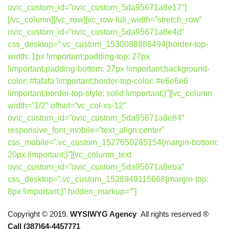
ovic_custom_id=”ovic_custom_5da95671a8e17″]
[/vc_column][/vc_row][vc_row full_width=”stretch_row”
ovic_custom_id=”ovic_custom_5da95671a8e4d”
css_desktop=”.vc_custom_1530088886494{border-top-
width: 1px !important;padding-top: 27px
!important;padding-bottom: 27px !important;background-
color: #fafafa !important;border-top-color: #e6e6e6
!important;border-top-style: solid !important;}”][vc_column
width=”1/2″ offset=”vc_col-xs-12″
ovic_custom_id=”ovic_custom_5da95671a8e84″
responsive_font_mobile=”text_align:center”
css_mobile=”.vc_custom_1527650285154{margin-bottom:
20px !important;}”][vc_column_text
ovic_custom_id=”ovic_custom_5da95671a8eba”
css_desktop=”.vc_custom_1528949115668{margin-top:
8px !important;}” hidden_markup=””]
Copyright © 2019.
WYSIWYG Agency
All rights reserved ®
Call (387)64-4457771