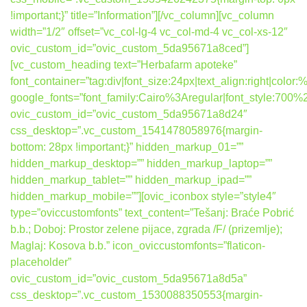
!important;}” title=”Information”][/vc_column][vc_column
width=”1/2″ offset=”vc_col-lg-4 vc_col-md-4 vc_col-xs-12″
ovic_custom_id=”ovic_custom_5da95671a8ced”]
[vc_custom_heading text=”Herbafarm apoteke”
font_container=”tag:div|font_size:24px|text_align:right|colo
google_fonts=”font_family:Cairo%3Aregular|font_style:7
ovic_custom_id=”ovic_custom_5da95671a8d24″
css_desktop=”.vc_custom_1541478058976{margin-
bottom: 28px !important;}” hidden_markup_01=””
hidden_markup_desktop=”” hidden_markup_laptop=””
hidden_markup_tablet=”” hidden_markup_ipad=””
hidden_markup_mobile=””][ovic_iconbox style=”style4″
type=”oviccustomfonts” text_content=”Tešanj: Braće Pobrić
b.b.; Doboj: Prostor zelene pijace, zgrada /F/ (prizemlje);
Maglaj: Kosova b.b.” icon_oviccustomfonts=”flaticon-
placeholder”
ovic_custom_id=”ovic_custom_5da95671a8d5a”
css_desktop=”.vc_custom_1530088350553{margin-