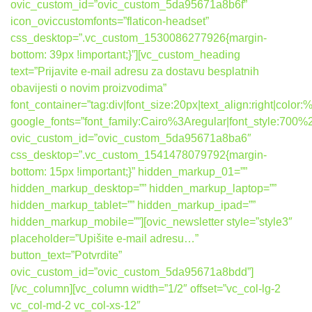
ovic_custom_id=”ovic_custom_5da95671a8b6f”
icon_oviccustomfonts=”flaticon-headset”
css_desktop=”.vc_custom_1530086277926{margin-
bottom: 39px !important;}”][vc_custom_heading
text=”Prijavite e-mail adresu za dostavu besplatnih
obavijesti o novim proizvodima”
font_container=”tag:div|font_size:20px|text_align:right|colo
google_fonts=”font_family:Cairo%3Aregular|font_style:7
ovic_custom_id=”ovic_custom_5da95671a8ba6″
css_desktop=”.vc_custom_1541478079792{margin-
bottom: 15px !important;}” hidden_markup_01=””
hidden_markup_desktop=”” hidden_markup_laptop=””
hidden_markup_tablet=”” hidden_markup_ipad=””
hidden_markup_mobile=””][ovic_newsletter style=”style3″
placeholder=”Upišite e-mail adresu…”
button_text=”Potvrdite”
ovic_custom_id=”ovic_custom_5da95671a8bdd”]
[/vc_column][vc_column width=”1/2″ offset=”vc_col-lg-2
vc_col-md-2 vc_col-xs-12″