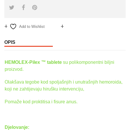
Add to Wishlist
Compare
OPIS
HEMOLEX-Pilex ™ tablete
su polikomponentni biljni
proizvod.
Olakšava tegobe kod spoljašnjih i unutrašnjih hemoroida,
koji ne zahtijevaju hirušku intervenciju,
Pomaže kod proktitisa i fisure anus.
Djelovanje: