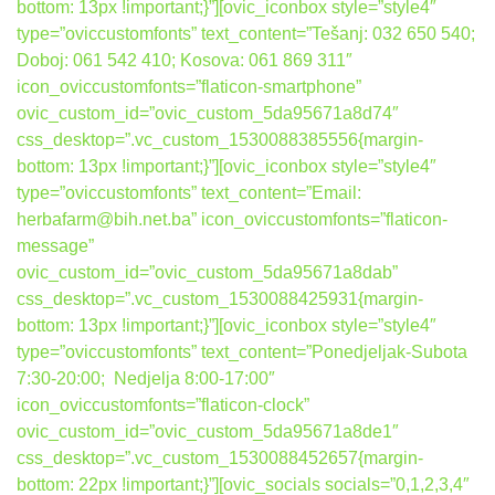
bottom: 13px !important;}”][ovic_iconbox style=”style4″
type=”oviccustomfonts” text_content=”Tešanj: 032 650 540;
Doboj: 061 542 410; Kosova: 061 869 311″
icon_oviccustomfonts=”flaticon-smartphone”
ovic_custom_id=”ovic_custom_5da95671a8d74″
css_desktop=”.vc_custom_1530088385556{margin-
bottom: 13px !important;}”][ovic_iconbox style=”style4″
type=”oviccustomfonts” text_content=”Email:
herbafarm@bih.net.ba” icon_oviccustomfonts=”flaticon-
message”
ovic_custom_id=”ovic_custom_5da95671a8dab”
css_desktop=”.vc_custom_1530088425931{margin-
bottom: 13px !important;}”][ovic_iconbox style=”style4″
type=”oviccustomfonts” text_content=”Ponedjeljak-Subota
7:30-20:00; Nedjelja 8:00-17:00″
icon_oviccustomfonts=”flaticon-clock”
ovic_custom_id=”ovic_custom_5da95671a8de1″
css_desktop=”.vc_custom_1530088452657{margin-
bottom: 22px !important;}”][ovic_socials socials=”0,1,2,3,4″