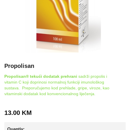
Propolisan
Propolisan® tekući dodatak prehrani
sadrži propolis i
vitamin C koji doprinosi normalnoj funkciji imunološkog
sustava. Preporučujemo kod prehlade, gripe, viroze, kao
vitaminski dodatak kod konvencionalnog liječenja.
13.00
KM
Quantiy: