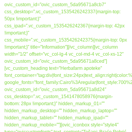
ovic_custom_id=”ovic_custom_5da95671a8cb7″
css_desktop=”.vc_custom_1535426242337{margin-top:
50px !important;}”
css_ipad=”.vc_custom_1535426242367{margin-top: 42px
!important;}”
css_mobile=”.vc_custom_1535426242375{margin-top: 0px
!important;}” title=”Information”][/vc_column][vc_column
width=”1/2″ offset=”vc_col-lg-4 vc_col-md-4 vc_col-xs-12″
ovic_custom_id=”ovic_custom_5da95671a8ced”]
[vc_custom_heading text=”Herbafarm apoteke”
font_container=”tag:div|font_size:24px|text_align:right|colo
google_fonts=”font_family:Cairo%3Aregular|font_style:7
ovic_custom_id=”ovic_custom_5da95671a8d24″
css_desktop=”.vc_custom_1541478058976{margin-
bottom: 28px !important;}” hidden_markup_01=””
hidden_markup_desktop=”” hidden_markup_laptop=””
hidden_markup_tablet=”” hidden_markup_ipad=””
hidden_markup_mobile=””][ovic_iconbox style=”style4″
type=”oviccustomfonts” text_content=”Tešanj: Braće Pobrić