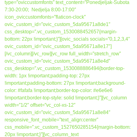
type=”oviccustomfonts” text_content=”Ponedjeljak-Subota
7:30-20:00; Nedjelja 8:00-17:00″
icon_oviccustomfonts=”flaticon-clock”
ovic_custom_id=”ovic_custom_5da95671a8de1″
css_desktop=”.vc_custom_1530088452657{margin-
bottom: 22px !important;}”][ovic_socials socials=”0,1,2,3,4″
ovic_custom_id=”ovic_custom_5da95671a8e17″]
[/vc_column][/vc_row][vc_row full_width=”stretch_row”
ovic_custom_id=”ovic_custom_5da95671a8e4d”
css_desktop=”.vc_custom_1530088886494{border-top-
width: 1px !important;padding-top: 27px
!important;padding-bottom: 27px !important;background-
color: #fafafa !important;border-top-color: #e6e6e6
!important;border-top-style: solid !important;}”][vc_column
width=”1/2″ offset=”vc_col-xs-12″
ovic_custom_id=”ovic_custom_5da95671a8e84″
responsive_font_mobile=”text_align:center”
css_mobile=”.vc_custom_1527650285154{margin-bottom:
20px !important;}”][vc_column_text