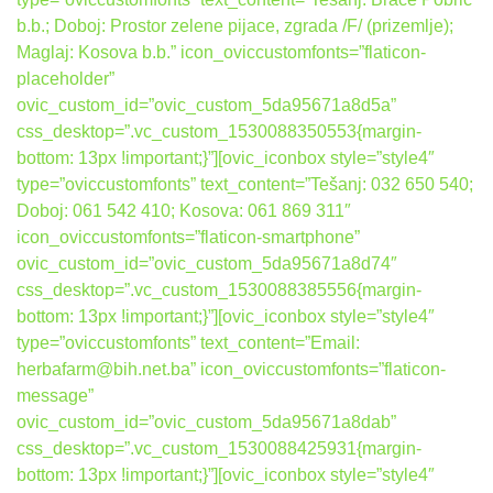
b.b.; Doboj: Prostor zelene pijace, zgrada /F/ (prizemlje);
Maglaj: Kosova b.b.” icon_oviccustomfonts=”flaticon-
placeholder”
ovic_custom_id=”ovic_custom_5da95671a8d5a”
css_desktop=”.vc_custom_1530088350553{margin-
bottom: 13px !important;}”][ovic_iconbox style=”style4″
type=”oviccustomfonts” text_content=”Tešanj: 032 650 540;
Doboj: 061 542 410; Kosova: 061 869 311″
icon_oviccustomfonts=”flaticon-smartphone”
ovic_custom_id=”ovic_custom_5da95671a8d74″
css_desktop=”.vc_custom_1530088385556{margin-
bottom: 13px !important;}”][ovic_iconbox style=”style4″
type=”oviccustomfonts” text_content=”Email:
herbafarm@bih.net.ba” icon_oviccustomfonts=”flaticon-
message”
ovic_custom_id=”ovic_custom_5da95671a8dab”
css_desktop=”.vc_custom_1530088425931{margin-
bottom: 13px !important;}”][ovic_iconbox style=”style4″