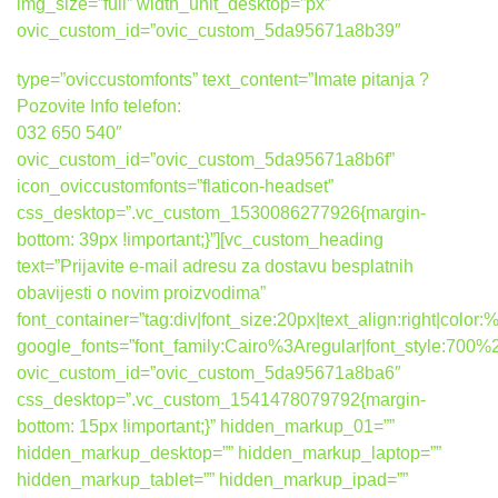
img_size=”full” width_unit_desktop=”px”
ovic_custom_id=”ovic_custom_5da95671a8b39″
type=”oviccustomfonts” text_content=”Imate pitanja ?
Pozovite Info telefon:
032 650 540″
ovic_custom_id=”ovic_custom_5da95671a8b6f”
icon_oviccustomfonts=”flaticon-headset”
css_desktop=”.vc_custom_1530086277926{margin-
bottom: 39px !important;}”][vc_custom_heading
text=”Prijavite e-mail adresu za dostavu besplatnih
obavijesti o novim proizvodima”
font_container=”tag:div|font_size:20px|text_align:right|colo
google_fonts=”font_family:Cairo%3Aregular|font_style:7
ovic_custom_id=”ovic_custom_5da95671a8ba6″
css_desktop=”.vc_custom_1541478079792{margin-
bottom: 15px !important;}” hidden_markup_01=””
hidden_markup_desktop=”” hidden_markup_laptop=””
hidden_markup_tablet=”” hidden_markup_ipad=””