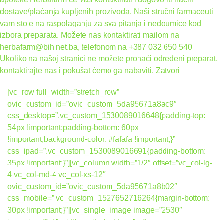
dostave/plaćanja kupljenih prozivoda. Naši stručni farmaceuti
vam stoje na raspolaganju za sva pitanja i nedoumice kod
izbora preparata. Možete nas kontaktirati mailom na
herbafarm@bih.net.ba, telefonom na +387 032 650 540.
Ukoliko na našoj stranici ne možete pronaći određeni preparat,
kontaktirajte nas i pokušat ćemo ga nabaviti.
Zatvori
[vc_row full_width=”stretch_row”
ovic_custom_id=”ovic_custom_5da95671a8ac9″
css_desktop=”.vc_custom_1530089016648{padding-top:
54px !important;padding-bottom: 60px
!important;background-color: #fafafa !important;}”
css_ipad=”.vc_custom_1530089016691{padding-bottom:
35px !important;}”][vc_column width=”1/2″ offset=”vc_col-lg-
4 vc_col-md-4 vc_col-xs-12″
ovic_custom_id=”ovic_custom_5da95671a8b02″
css_mobile=”.vc_custom_1527652716264{margin-bottom:
30px !important;}”][vc_single_image image=”2530″