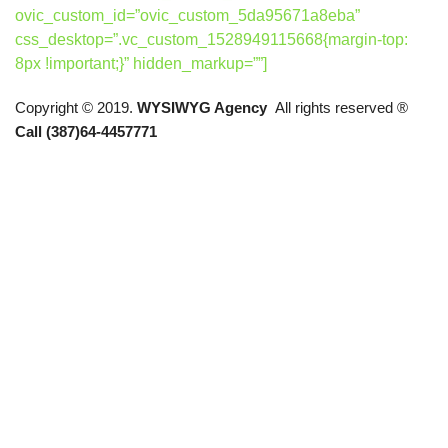
ovic_custom_id=”ovic_custom_5da95671a8eba”
css_desktop=”.vc_custom_1528949115668{margin-top:
8px !important;}” hidden_markup=””]
Copyright © 2019.
WYSIWYG Agency
All rights reserved ®
Call (387)64-4457771