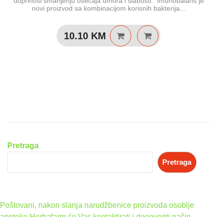
doprinosi smanjenju osećaja umora i slabosti. Imunobalans je
novi proizvod sa kombinacijom korisnih bakterija...
10.10
KM
Pretraga
Pretraga
Poštovani, nakon slanja narudžbenice proizvoda osoblje
apoteke Herbafarm će Vas kontaktirati i dogovoriti način