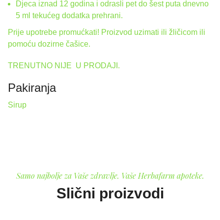
Djeca iznad 12 godina i odrasli pet do šest puta dnevno
5 ml tekućeg dodatka prehrani.
Prije upotrebe promućkati! Proizvod uzimati ili žličicom ili
pomoću dozirne čašice.
TRENUTNO NIJE U PRODAJI.
Pakiranja
Sirup
Samo najbolje za Vaše zdravlje. Vaše Herbafarm apoteke.
Slični proizvodi