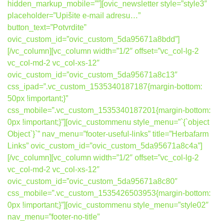
hidden_markup_mobile=””][ovic_newsletter style=”style3″
placeholder=”Upišite e-mail adresu…”
button_text=”Potvrdite”
ovic_custom_id=”ovic_custom_5da95671a8bdd”]
[/vc_column][vc_column width=”1/2″ offset=”vc_col-lg-2
vc_col-md-2 vc_col-xs-12″
ovic_custom_id=”ovic_custom_5da95671a8c13″
css_ipad=”.vc_custom_1535340187187{margin-bottom:
50px !important;}”
css_mobile=”.vc_custom_1535340187201{margin-bottom:
0px !important;}”][ovic_custommenu style_menu=”`{`object
Object`}`” nav_menu=”footer-useful-links” title=”Herbafarm
Links” ovic_custom_id=”ovic_custom_5da95671a8c4a”]
[/vc_column][vc_column width=”1/2″ offset=”vc_col-lg-2
vc_col-md-2 vc_col-xs-12″
ovic_custom_id=”ovic_custom_5da95671a8c80″
css_mobile=”.vc_custom_1535426503953{margin-bottom:
0px !important;}”][ovic_custommenu style_menu=”style02″
nav_menu=”footer-no-title”