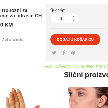
 tronožni za
Quantiy:
nje za odrasle CH
50
KM
DODAJ U KOŠARICU
Add to Wishlist
mpare
Samo najbolje za Vaše zdravlje. Vaše H
Slični proizv