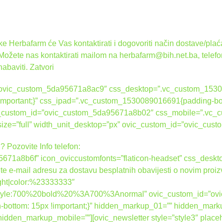
 Herbafarm će Vas kontaktirati i dogovoriti način dostave/plaća
 Možete nas kontaktirati mailom na herbafarm@bih.net.ba, telef
nabaviti.
Zatvori
d=”ovic_custom_5da95671a8ac9″ css_desktop=”.vc_custom_1530
 !important;}” css_ipad=”.vc_custom_1530089016691{padding-bot
ovic_custom_id=”ovic_custom_5da95671a8b02″ css_mobile=”.vc
_size=”full” width_unit_desktop=”px” ovic_custom_id=”ovic_c
? Pozovite Info telefon:
671a8b6f” icon_oviccustomfonts=”flaticon-headset” css_des
ite e-mail adresu za dostavu besplatnih obavijesti o novim proi
right|color:%23333333″
nt_style:700%20bold%20%3A700%3Anormal” ovic_custom_id=”o
ottom: 15px !important;}” hidden_markup_01=”” hidden_mark
dden_markup_mobile=””][ovic_newsletter style=”style3″ place