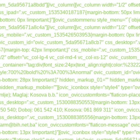
tom_5da95671a8bdd”][/vc_column][vc_column width=”1/2″ offset
_ipad=”.vc_custom_1535340187187{margin-bottom: 50px !impo
om: 0px !important;}”][ovic_custommenu style_menu=”`{`object
tom_5da95671a8c4a”][/vc_column][vc_column width=”1/2″ offset
s_mobile=”.vc_custom_1535426503953{margin-bottom: 0px !im
” ovic_custom_id=”ovic_custom_5da95671a8cb7″ css_desktop=
{margin-top: 42px !important;}” css_mobile=”.vc_custom_15354
”1/2″ offset=”vc_col-lg-4 vc_col-md-4 vc_col-xs-12″ ovic_cust
container=”tag:div|font_size:24px|text_align:right|color:%232
nt_style:700%20bold%20%3A700%3Anormal” ovic_custom_id=”o
ottom: 28px !important;}” hidden_markup_01=”” hidden_mark
dden_markup_mobile=””][ovic_iconbox style=”style4″ type=”ovi
zemlje); Maglaj: Kosova b.b.” icon_oviccustomfonts=”flaticon-plac
desktop=”.vc_custom_1530088350553{margin-bottom: 13px !imp
 650 540; Doboj: 061 542 410; Kosova: 061 869 311″ icon_ovicc
desktop=”.vc_custom_1530088385556{margin-bottom: 13px !imp
bafarm@bih.net.ba” icon_oviccustomfonts=”flaticon-message” 
tom: 13px !important;}”][ovic_iconbox style=”style4″ type=”o
mfonts=”flaticon-clock” ovic_custom_id=”ovic_custom_5da95671