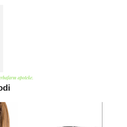
erbafarm apoteke.
odi