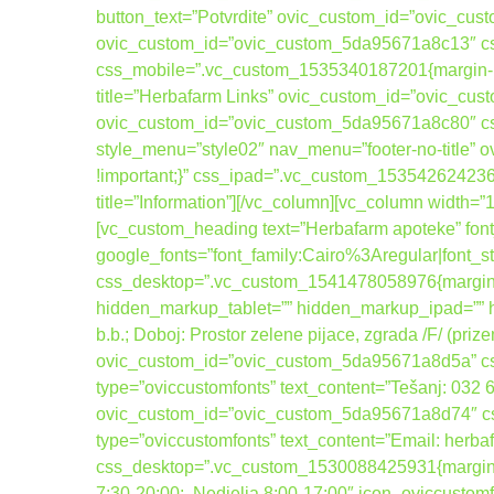
button_text=”Potvrdite” ovic_custom_id=”ovic_cus
ovic_custom_id=”ovic_custom_5da95671a8c13″ css
css_mobile=”.vc_custom_1535340187201{margin-bott
title=”Herbafarm Links” ovic_custom_id=”ovic_cus
ovic_custom_id=”ovic_custom_5da95671a8c80″ cs
style_menu=”style02″ nav_menu=”footer-no-title
!important;}” css_ipad=”.vc_custom_1535426242367
title=”Information”][/vc_column][vc_column width=
[vc_custom_heading text=”Herbafarm apoteke” font_
google_fonts=”font_family:Cairo%3Aregular|fo
css_desktop=”.vc_custom_1541478058976{margin-b
hidden_markup_tablet=”” hidden_markup_ipad=”” hi
b.b.; Doboj: Prostor zelene pijace, zgrada /F/ (pri
ovic_custom_id=”ovic_custom_5da95671a8d5a” css_
type=”oviccustomfonts” text_content=”Tešanj: 032
ovic_custom_id=”ovic_custom_5da95671a8d74″ css_
type=”oviccustomfonts” text_content=”Email: her
css_desktop=”.vc_custom_1530088425931{margin-bot
7:30-20:00; Nedjelja 8:00-17:00″ icon_oviccusto