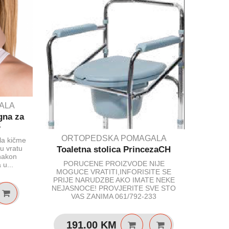
ALA
OR
gna za
SJE
S
ORTOPEDSKA POMAGALA
la kičme
Pomagal
u vratu
Toaletna stolica PrincezaCH
olakša
 nakon
pokr
PORUCENE PROIZVODE NIJE
u...
alumi
MOGUCE VRATITI,INFORISITE SE
PRIJE NARUDZBE AKO IMATE NEKE
NEJASNOCE! PROVJERITE SVE STO
9
VAS ZANIMA 061/792-233
191.00
KM