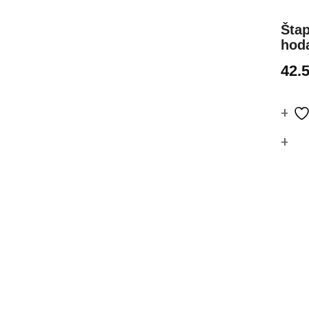
Štap
hoda
42.
Co