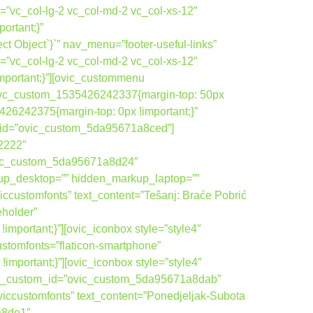
=”vc_col-lg-2 vc_col-md-2 vc_col-xs-12″
rtant;}”
 Object`}`” nav_menu=”footer-useful-links”
=”vc_col-lg-2 vc_col-md-2 vc_col-xs-12″
portant;}”][ovic_custommenu
”.vc_custom_1535426242337{margin-top: 50px
26242375{margin-top: 0px !important;}”
om_id=”ovic_custom_5da95671a8ced”]
22222″
vic_custom_5da95671a8d24″
up_desktop=”” hidden_markup_laptop=””
ccustomfonts” text_content=”Tešanj: Braće Pobrić
eholder”
ortant;}”][ovic_iconbox style=”style4″
ustomfonts=”flaticon-smartphone”
ortant;}”][ovic_iconbox style=”style4″
ovic_custom_id=”ovic_custom_5da95671a8dab”
viccustomfonts” text_content=”Ponedjeljak-Subota
a8de1″