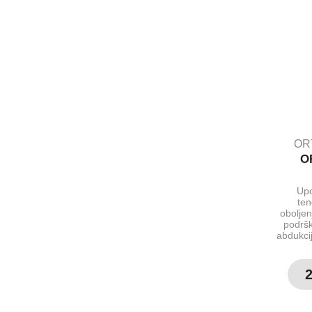
OR
O
Upo
ten
oboljen
podršk
abdukcij