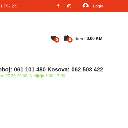
 792 233
Login
-
0.00
KM
Item
0
0
oboj: 061 101 480 Kosova: 062 503 422
a: 07:30-20:00; Nedjelja 8:00-17:00