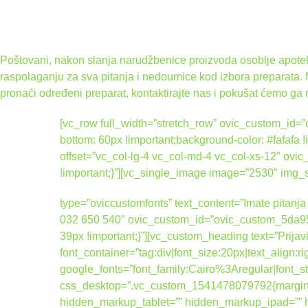
Poštovani, nakon slanja narudžbenice proizvoda osoblje apoteke
raspolaganju za sva pitanja i nedoumice kod izbora preparata.
pronaći određeni preparat, kontaktirajte nas i pokušat ćemo ga 
[vc_row full_width=”stretch_row” ovic_custom_i
bottom: 60px !important;background-color: #fafafa
offset=”vc_col-lg-4 vc_col-md-4 vc_col-xs-12″ 
!important;}”][vc_single_image image=”2530″ img
type=”oviccustomfonts” text_content=”Imate pitanja 
032 650 540″ ovic_custom_id=”ovic_custom_5da95
39px !important;}”][vc_custom_heading text=”Prijav
font_container=”tag:div|font_size:20px|text_align:
google_fonts=”font_family:Cairo%3Aregular|fo
css_desktop=”.vc_custom_1541478079792{margin-b
hidden_markup_tablet=”” hidden_markup_ipad=”” hi