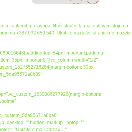
nja kupljenih prozivoda. Naši stručni farmaceuti vam stoje na
onom na +387 032 650 540. Ukoliko na našoj stranici ne možete
089016648{padding-top: 54px !important;padding-
tom: 35px !important;}”][vc_column width=”1/2″
_custom_1527652716264{margin-bottom: 30px
ustom_5da95671a8b39″
ktop=”.vc_custom_1530086277926{margin-bottom:
zvodima”
vic_custom_5da95671a8ba6″
up_desktop=”” hidden_markup_laptop=””
holder=”Upišite e-mail adresu…”