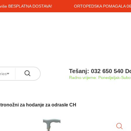
i više BESPLATNA DOSTAVA!
ORTOPEDSKA POMAGALA 061
Tešanj: 032 650 540 D
ries
Radno vrijeme: Ponedjeljak-Subot
 tronožni za hodanje za odrasle CH