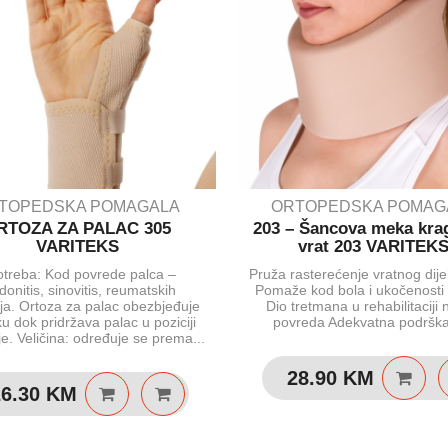
TOPEDSKA POMAGALA
ORTOPEDSKA POMAG
RTOZA ZA PALAC 305
203 – Šancova meka kra
VARITEKS
vrat 203 VARITEK
treba: Kod povrede palca –
Pruža rasterećenje vratnog dije
donitis, sinovitis, reumatskih
Pomaže kod bola i ukočenosti 
ja. Ortoza za palac obezbjeđuje
Dio tretmana u rehabilitaciji
u dok pridržava palac u poziciji
povreda Adekvatna podrška 
e. Veličina: određuje se prema...
28.90
KM
26.30
KM