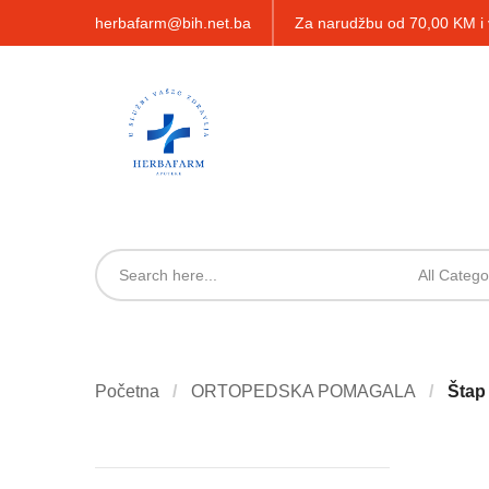
herbafarm@bih.net.ba
Za narudžbu od 70,00 KM 
All Catego
Početna
ORTOPEDSKA POMAGALA
Štap