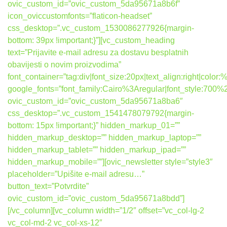
ovic_custom_id=”ovic_custom_5da95671a8b6f”
icon_oviccustomfonts=”flaticon-headset”
css_desktop=”.vc_custom_1530086277926{margin-
bottom: 39px !important;}”][vc_custom_heading
text=”Prijavite e-mail adresu za dostavu besplatnih
obavijesti o novim proizvodima”
font_container=”tag:div|font_size:20px|text_align:right|colo
google_fonts=”font_family:Cairo%3Aregular|font_style:7
ovic_custom_id=”ovic_custom_5da95671a8ba6″
css_desktop=”.vc_custom_1541478079792{margin-
bottom: 15px !important;}” hidden_markup_01=””
hidden_markup_desktop=”” hidden_markup_laptop=””
hidden_markup_tablet=”” hidden_markup_ipad=””
hidden_markup_mobile=””][ovic_newsletter style=”style3″
placeholder=”Upišite e-mail adresu…”
button_text=”Potvrdite”
ovic_custom_id=”ovic_custom_5da95671a8bdd”]
[/vc_column][vc_column width=”1/2″ offset=”vc_col-lg-2
vc_col-md-2 vc_col-xs-12″