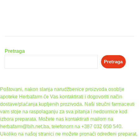
Pretraga
Pretraga
Poštovani, nakon slanja narudžbenice proizvoda osoblje
apoteke Herbafarm će Vas kontaktirati i dogovoriti način
dostave/plaćanja kupljenih prozivoda. Naši stručni farmaceuti
vam stoje na raspolaganju za sva pitanja i nedoumice kod
izbora preparata. Možete nas kontaktirati mailom na
herbafarm@bih.net.ba, telefonom na +387 032 650 540.
Ukoliko na našoj stranici ne možete pronaći određeni preparat,