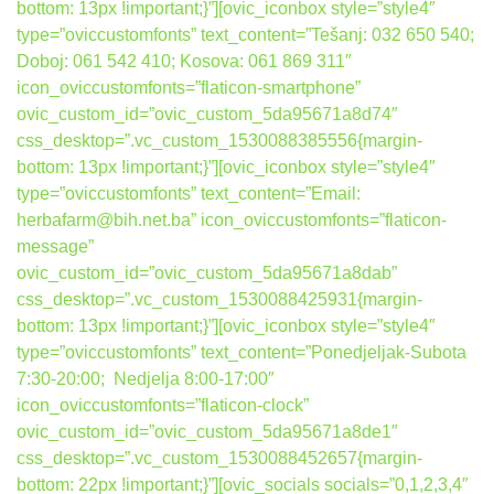
bottom: 13px !important;}”][ovic_iconbox style=”style4″
type=”oviccustomfonts” text_content=”Tešanj: 032 650 540;
Doboj: 061 542 410; Kosova: 061 869 311″
icon_oviccustomfonts=”flaticon-smartphone”
ovic_custom_id=”ovic_custom_5da95671a8d74″
css_desktop=”.vc_custom_1530088385556{margin-
bottom: 13px !important;}”][ovic_iconbox style=”style4″
type=”oviccustomfonts” text_content=”Email:
herbafarm@bih.net.ba” icon_oviccustomfonts=”flaticon-
message”
ovic_custom_id=”ovic_custom_5da95671a8dab”
css_desktop=”.vc_custom_1530088425931{margin-
bottom: 13px !important;}”][ovic_iconbox style=”style4″
type=”oviccustomfonts” text_content=”Ponedjeljak-Subota
7:30-20:00; Nedjelja 8:00-17:00″
icon_oviccustomfonts=”flaticon-clock”
ovic_custom_id=”ovic_custom_5da95671a8de1″
css_desktop=”.vc_custom_1530088452657{margin-
bottom: 22px !important;}”][ovic_socials socials=”0,1,2,3,4″