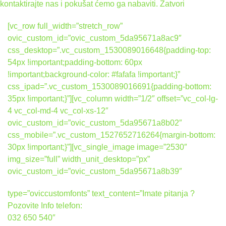
kontaktirajte nas i pokušat ćemo ga nabaviti.
Zatvori
[vc_row full_width=”stretch_row”
ovic_custom_id=”ovic_custom_5da95671a8ac9″
css_desktop=”.vc_custom_1530089016648{padding-top:
54px !important;padding-bottom: 60px
!important;background-color: #fafafa !important;}”
css_ipad=”.vc_custom_1530089016691{padding-bottom:
35px !important;}”][vc_column width=”1/2″ offset=”vc_col-lg-
4 vc_col-md-4 vc_col-xs-12″
ovic_custom_id=”ovic_custom_5da95671a8b02″
css_mobile=”.vc_custom_1527652716264{margin-bottom:
30px !important;}”][vc_single_image image=”2530″
img_size=”full” width_unit_desktop=”px”
ovic_custom_id=”ovic_custom_5da95671a8b39″
type=”oviccustomfonts” text_content=”Imate pitanja ?
Pozovite Info telefon:
032 650 540″