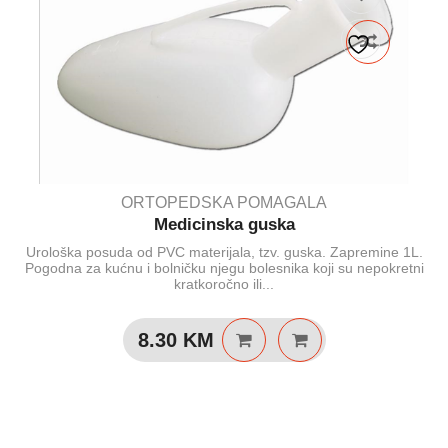
ORTOPEDSKA POMAGALA
Medicinska guska
Urološka posuda od PVC materijala, tzv. guska. Zapremine 1L.
Pogodna za kućnu i bolničku njegu bolesnika koji su nepokretni
kratkoročno ili...
8.30
KM