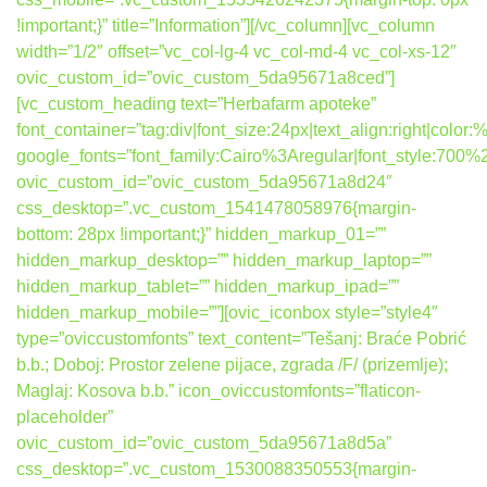
!important;}” title=”Information”][/vc_column][vc_column
width=”1/2″ offset=”vc_col-lg-4 vc_col-md-4 vc_col-xs-12″
ovic_custom_id=”ovic_custom_5da95671a8ced”]
[vc_custom_heading text=”Herbafarm apoteke”
font_container=”tag:div|font_size:24px|text_align:right|colo
google_fonts=”font_family:Cairo%3Aregular|font_style:7
ovic_custom_id=”ovic_custom_5da95671a8d24″
css_desktop=”.vc_custom_1541478058976{margin-
bottom: 28px !important;}” hidden_markup_01=””
hidden_markup_desktop=”” hidden_markup_laptop=””
hidden_markup_tablet=”” hidden_markup_ipad=””
hidden_markup_mobile=””][ovic_iconbox style=”style4″
type=”oviccustomfonts” text_content=”Tešanj: Braće Pobrić
b.b.; Doboj: Prostor zelene pijace, zgrada /F/ (prizemlje);
Maglaj: Kosova b.b.” icon_oviccustomfonts=”flaticon-
placeholder”
ovic_custom_id=”ovic_custom_5da95671a8d5a”
css_desktop=”.vc_custom_1530088350553{margin-