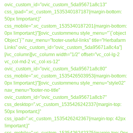
ovic_custom_id=”ovic_custom_5da95671a8c13″
css_ipad=”.vc_custom_1535340187187{margin-bottom:
50px !important;}”
css_mobile=”.vc_custom_1535340187201{margin-bottom:
0px !important;}”][ovic_custommenu style_menu=”`{`object
Object`}`” nav_menu=”footer-useful-links” title=”Herbafarm
Links” ovic_custom_id=”ovic_custom_5da95671a8c4a”]
[/vc_column][vc_column width=”1/2″ offset=”vc_col-lg-2
vc_col-md-2 vc_col-xs-12″
ovic_custom_id=”ovic_custom_5da95671a8c80″
css_mobile=”.vc_custom_1535426503953{margin-bottom:
0px !important;}”][ovic_custommenu style_menu=”style02″
nav_menu=”footer-no-title”
ovic_custom_id=”ovic_custom_5da95671a8cb7″
css_desktop=”.vc_custom_1535426242337{margin-top:
50px !important;}”
css_ipad=”.vc_custom_1535426242367{margin-top: 42px
!important;}”
css_mobile=”.vc_custom_1535426242375{margin-top: 0px