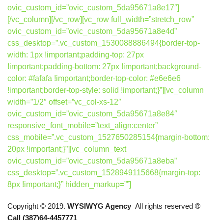
ovic_custom_id=”ovic_custom_5da95671a8e17″]
[/vc_column][/vc_row][vc_row full_width=”stretch_row”
ovic_custom_id=”ovic_custom_5da95671a8e4d”
css_desktop=”.vc_custom_1530088886494{border-top-
width: 1px !important;padding-top: 27px
!important;padding-bottom: 27px !important;background-
color: #fafafa !important;border-top-color: #e6e6e6
!important;border-top-style: solid !important;}”][vc_column
width=”1/2″ offset=”vc_col-xs-12″
ovic_custom_id=”ovic_custom_5da95671a8e84″
responsive_font_mobile=”text_align:center”
css_mobile=”.vc_custom_1527650285154{margin-bottom:
20px !important;}”][vc_column_text
ovic_custom_id=”ovic_custom_5da95671a8eba”
css_desktop=”.vc_custom_1528949115668{margin-top:
8px !important;}” hidden_markup=””]
Copyright © 2019.
WYSIWYG Agency
All rights reserved ®
Call (387)64-4457771