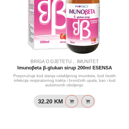
BRIGA O DJETETU
IMUNITET
Imunoβeta β-glukan sirup 200ml ESENSA
Preporučuje kod stanja oslabljenog imuniteta, kod čestih
infekcija respiratornog trakta i hroničnih upala, kao i kod
autoimunih oboljenja.
32.20
KM