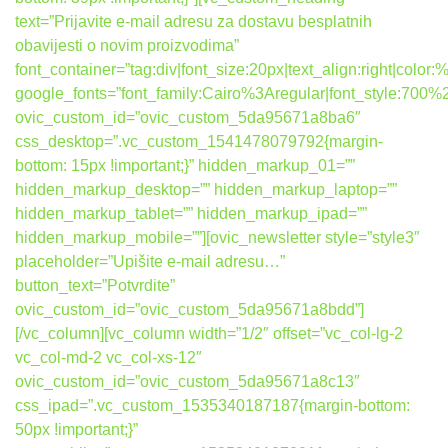
text=”Prijavite e-mail adresu za dostavu besplatnih
obavijesti o novim proizvodima”
font_container=”tag:div|font_size:20px|text_align:right|colo
google_fonts=”font_family:Cairo%3Aregular|font_style:7
ovic_custom_id=”ovic_custom_5da95671a8ba6″
css_desktop=”.vc_custom_1541478079792{margin-
bottom: 15px !important;}” hidden_markup_01=””
hidden_markup_desktop=”” hidden_markup_laptop=””
hidden_markup_tablet=”” hidden_markup_ipad=””
hidden_markup_mobile=””][ovic_newsletter style=”style3″
placeholder=”Upišite e-mail adresu…”
button_text=”Potvrdite”
ovic_custom_id=”ovic_custom_5da95671a8bdd”]
[/vc_column][vc_column width=”1/2″ offset=”vc_col-lg-2
vc_col-md-2 vc_col-xs-12″
ovic_custom_id=”ovic_custom_5da95671a8c13″
css_ipad=”.vc_custom_1535340187187{margin-bottom:
50px !important;}”