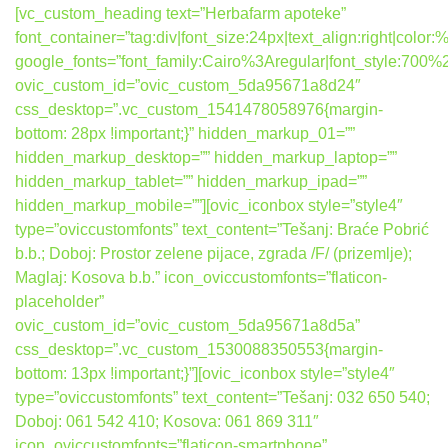
[vc_custom_heading text=”Herbafarm apoteke”
font_container=”tag:div|font_size:24px|text_align:right|colo
google_fonts=”font_family:Cairo%3Aregular|font_style:7
ovic_custom_id=”ovic_custom_5da95671a8d24″
css_desktop=”.vc_custom_1541478058976{margin-
bottom: 28px !important;}” hidden_markup_01=””
hidden_markup_desktop=”” hidden_markup_laptop=””
hidden_markup_tablet=”” hidden_markup_ipad=””
hidden_markup_mobile=””][ovic_iconbox style=”style4″
type=”oviccustomfonts” text_content=”Tešanj: Braće Pobrić
b.b.; Doboj: Prostor zelene pijace, zgrada /F/ (prizemlje);
Maglaj: Kosova b.b.” icon_oviccustomfonts=”flaticon-
placeholder”
ovic_custom_id=”ovic_custom_5da95671a8d5a”
css_desktop=”.vc_custom_1530088350553{margin-
bottom: 13px !important;}”][ovic_iconbox style=”style4″
type=”oviccustomfonts” text_content=”Tešanj: 032 650 540;
Doboj: 061 542 410; Kosova: 061 869 311″
icon_oviccustomfonts=”flaticon-smartphone”