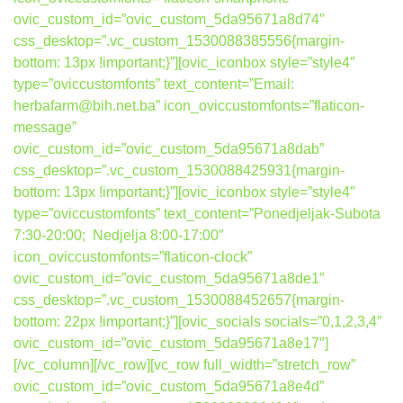
ovic_custom_id=”ovic_custom_5da95671a8d74″
css_desktop=”.vc_custom_1530088385556{margin-
bottom: 13px !important;}”][ovic_iconbox style=”style4″
type=”oviccustomfonts” text_content=”Email:
herbafarm@bih.net.ba” icon_oviccustomfonts=”flaticon-
message”
ovic_custom_id=”ovic_custom_5da95671a8dab”
css_desktop=”.vc_custom_1530088425931{margin-
bottom: 13px !important;}”][ovic_iconbox style=”style4″
type=”oviccustomfonts” text_content=”Ponedjeljak-Subota
7:30-20:00; Nedjelja 8:00-17:00″
icon_oviccustomfonts=”flaticon-clock”
ovic_custom_id=”ovic_custom_5da95671a8de1″
css_desktop=”.vc_custom_1530088452657{margin-
bottom: 22px !important;}”][ovic_socials socials=”0,1,2,3,4″
ovic_custom_id=”ovic_custom_5da95671a8e17″]
[/vc_column][/vc_row][vc_row full_width=”stretch_row”
ovic_custom_id=”ovic_custom_5da95671a8e4d”