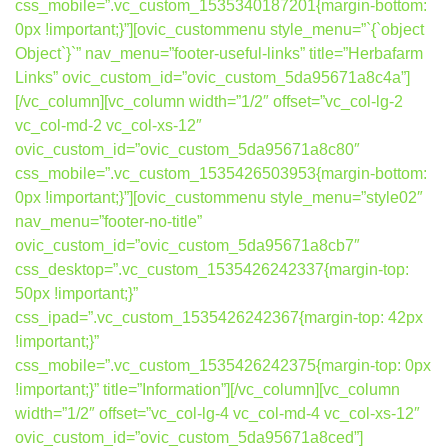
css_mobile=”.vc_custom_1535340187201{margin-bottom:
0px !important;}”][ovic_custommenu style_menu=”`{`object
Object`}`” nav_menu=”footer-useful-links” title=”Herbafarm
Links” ovic_custom_id=”ovic_custom_5da95671a8c4a”]
[/vc_column][vc_column width=”1/2″ offset=”vc_col-lg-2
vc_col-md-2 vc_col-xs-12″
ovic_custom_id=”ovic_custom_5da95671a8c80″
css_mobile=”.vc_custom_1535426503953{margin-bottom:
0px !important;}”][ovic_custommenu style_menu=”style02″
nav_menu=”footer-no-title”
ovic_custom_id=”ovic_custom_5da95671a8cb7″
css_desktop=”.vc_custom_1535426242337{margin-top:
50px !important;}”
css_ipad=”.vc_custom_1535426242367{margin-top: 42px
!important;}”
css_mobile=”.vc_custom_1535426242375{margin-top: 0px
!important;}” title=”Information”][/vc_column][vc_column
width=”1/2″ offset=”vc_col-lg-4 vc_col-md-4 vc_col-xs-12″
ovic_custom_id=”ovic_custom_5da95671a8ced”]