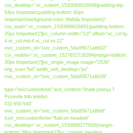
css_desktop=”.vc_custom_1530089016648{padding-top:
54px !important;padding-bottom: 60px
!important;background-color: #fafafa !important;}”
css_ipad=”.vc_custom_1530089016691{padding-bottom:
35px !important;}”][vc_column width=”1/2″ offset=”vc_col-lg-
4 vc_col-md-4 vc_col-xs-12″
ovic_custom_id=”ovic_custom_5da95671a8b02″
css_mobile=”.vc_custom_1527652716264{margin-bottom:
30px !important;}”][vc_single_image image=”2530″
img_size=”full” width_unit_desktop=”px”
ovic_custom_id=”ovic_custom_5da95671a8b39″
type=”oviccustomfonts” text_content=”Imate pitanja ?
Pozovite Info telefon:
032 650 540″
ovic_custom_id=”ovic_custom_5da95671a8b6f”
icon_oviccustomfonts=”flaticon-headset”
css_desktop=”.vc_custom_1530086277926{margin-
bottom: 39px !important;}”][vc_custom_heading