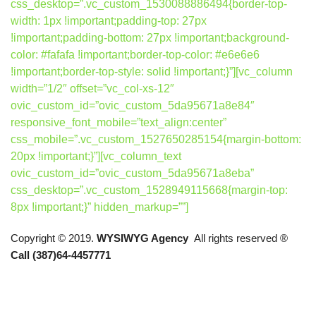
css_desktop=”.vc_custom_1530088886494{border-top-
width: 1px !important;padding-top: 27px
!important;padding-bottom: 27px !important;background-
color: #fafafa !important;border-top-color: #e6e6e6
!important;border-top-style: solid !important;}”][vc_column
width=”1/2″ offset=”vc_col-xs-12″
ovic_custom_id=”ovic_custom_5da95671a8e84″
responsive_font_mobile=”text_align:center”
css_mobile=”.vc_custom_1527650285154{margin-bottom:
20px !important;}”][vc_column_text
ovic_custom_id=”ovic_custom_5da95671a8eba”
css_desktop=”.vc_custom_1528949115668{margin-top:
8px !important;}” hidden_markup=””]
Copyright © 2019.
WYSIWYG Agency
All rights reserved ®
Call (387)64-4457771