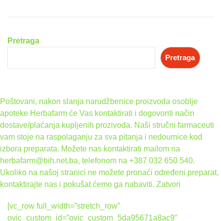
Pretraga
Pretraga
Poštovani, nakon slanja narudžbenice proizvoda osoblje
apoteke Herbafarm će Vas kontaktirati i dogovoriti način
dostave/plaćanja kupljenih prozivoda. Naši stručni farmaceuti
vam stoje na raspolaganju za sva pitanja i nedoumice kod
izbora preparata. Možete nas kontaktirati mailom na
herbafarm@bih.net.ba, telefonom na +387 032 650 540.
Ukoliko na našoj stranici ne možete pronaći određeni preparat,
kontaktirajte nas i pokušat ćemo ga nabaviti.
Zatvori
[vc_row full_width=”stretch_row”
ovic_custom_id=”ovic_custom_5da95671a8ac9″