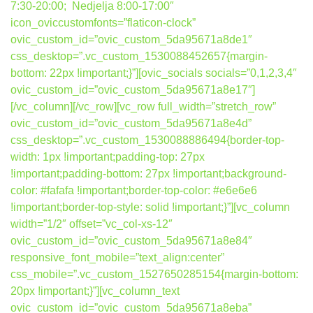
7:30-20:00; Nedjelja 8:00-17:00″
icon_oviccustomfonts=”flaticon-clock”
ovic_custom_id=”ovic_custom_5da95671a8de1″
css_desktop=”.vc_custom_1530088452657{margin-
bottom: 22px !important;}”][ovic_socials socials=”0,1,2,3,4″
ovic_custom_id=”ovic_custom_5da95671a8e17″]
[/vc_column][/vc_row][vc_row full_width=”stretch_row”
ovic_custom_id=”ovic_custom_5da95671a8e4d”
css_desktop=”.vc_custom_1530088886494{border-top-
width: 1px !important;padding-top: 27px
!important;padding-bottom: 27px !important;background-
color: #fafafa !important;border-top-color: #e6e6e6
!important;border-top-style: solid !important;}”][vc_column
width=”1/2″ offset=”vc_col-xs-12″
ovic_custom_id=”ovic_custom_5da95671a8e84″
responsive_font_mobile=”text_align:center”
css_mobile=”.vc_custom_1527650285154{margin-bottom:
20px !important;}”][vc_column_text
ovic_custom_id=”ovic_custom_5da95671a8eba”