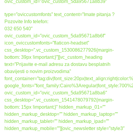
ovic_custom_id=”ovic_custom_5da95671a8b39″
type=”oviccustomfonts” text_content=”Imate pitanja ?
Pozovite Info telefon:
032 650 540″
ovic_custom_id=”ovic_custom_5da95671a8b6f”
icon_oviccustomfonts=”flaticon-headset”
css_desktop=”.vc_custom_1530086277926{margin-
bottom: 39px !important;}”][vc_custom_heading
text=”Prijavite e-mail adresu za dostavu besplatnih
obavijesti o novim proizvodima”
font_container=”tag:div|font_size:20px|text_align:right|colo
google_fonts=”font_family:Cairo%3Aregular|font_style:7
ovic_custom_id=”ovic_custom_5da95671a8ba6″
css_desktop=”.vc_custom_1541478079792{margin-
bottom: 15px !important;}” hidden_markup_01=””
hidden_markup_desktop=”” hidden_markup_laptop=””
hidden_markup_tablet=”” hidden_markup_ipad=””
hidden_markup_mobile=””][ovic_newsletter style=”style3″