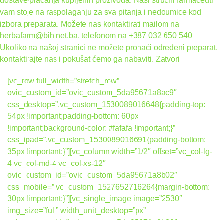
dostave/plaćanja kupljenih prozivoda. Naši stručni farmaceuti
vam stoje na raspolaganju za sva pitanja i nedoumice kod
izbora preparata. Možete nas kontaktirati mailom na
herbafarm@bih.net.ba, telefonom na +387 032 650 540.
Ukoliko na našoj stranici ne možete pronaći određeni preparat,
kontaktirajte nas i pokušat ćemo ga nabaviti.
Zatvori
[vc_row full_width=”stretch_row”
ovic_custom_id=”ovic_custom_5da95671a8ac9″
css_desktop=”.vc_custom_1530089016648{padding-top:
54px !important;padding-bottom: 60px
!important;background-color: #fafafa !important;}”
css_ipad=”.vc_custom_1530089016691{padding-bottom:
35px !important;}”][vc_column width=”1/2″ offset=”vc_col-lg-
4 vc_col-md-4 vc_col-xs-12″
ovic_custom_id=”ovic_custom_5da95671a8b02″
css_mobile=”.vc_custom_1527652716264{margin-bottom:
30px !important;}”][vc_single_image image=”2530″
img_size=”full” width_unit_desktop=”px”