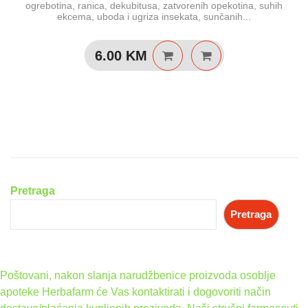
ogrebotina, ranica, dekubitusa, zatvorenih opekotina, suhih
ekcema, uboda i ugriza insekata, sunčanih...
6.00
KM
Pretraga
Pretraga
Poštovani, nakon slanja narudžbenice proizvoda osoblje
apoteke Herbafarm će Vas kontaktirati i dogovoriti način