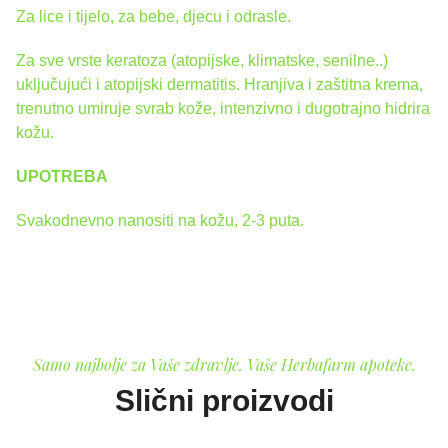
Za lice i tijelo, za bebe, djecu i odrasle.
Za sve vrste keratoza (atopijske, klimatske, senilne..)
uključujući i atopijski dermatitis. Hranjiva i zaštitna krema,
trenutno umiruje svrab kože, intenzivno i dugotrajno hidrira
kožu.
UPOTREBA
Svakodnevno nanositi na kožu, 2-3 puta.
Samo najbolje za Vaše zdravlje. Vaše Herbafarm apoteke.
Slični proizvodi