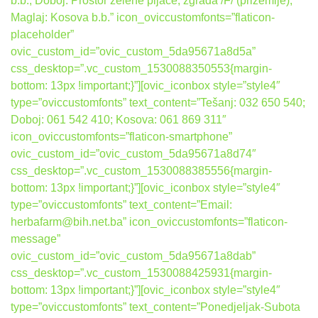
b.b.; Doboj: Prostor zelene pijace, zgrada /F/ (prizemlje);
Maglaj: Kosova b.b.” icon_oviccustomfonts=”flaticon-
placeholder”
ovic_custom_id=”ovic_custom_5da95671a8d5a”
css_desktop=”.vc_custom_1530088350553{margin-
bottom: 13px !important;}”][ovic_iconbox style=”style4″
type=”oviccustomfonts” text_content=”Tešanj: 032 650 540;
Doboj: 061 542 410; Kosova: 061 869 311″
icon_oviccustomfonts=”flaticon-smartphone”
ovic_custom_id=”ovic_custom_5da95671a8d74″
css_desktop=”.vc_custom_1530088385556{margin-
bottom: 13px !important;}”][ovic_iconbox style=”style4″
type=”oviccustomfonts” text_content=”Email:
herbafarm@bih.net.ba” icon_oviccustomfonts=”flaticon-
message”
ovic_custom_id=”ovic_custom_5da95671a8dab”
css_desktop=”.vc_custom_1530088425931{margin-
bottom: 13px !important;}”][ovic_iconbox style=”style4″
type=”oviccustomfonts” text_content=”Ponedjeljak-Subota