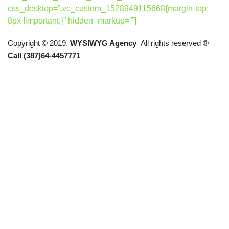
css_desktop=”.vc_custom_1528949115668{margin-top:
8px !important;}” hidden_markup=””]
Copyright © 2019.
WYSIWYG Agency
All rights reserved ®
Call (387)64-4457771