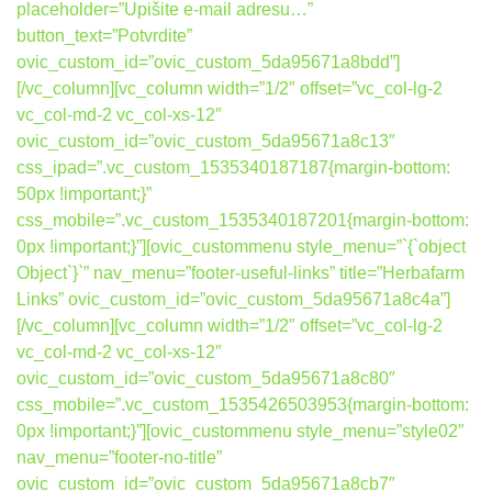
placeholder=”Upišite e-mail adresu…”
button_text=”Potvrdite”
ovic_custom_id=”ovic_custom_5da95671a8bdd”]
[/vc_column][vc_column width=”1/2″ offset=”vc_col-lg-2
vc_col-md-2 vc_col-xs-12″
ovic_custom_id=”ovic_custom_5da95671a8c13″
css_ipad=”.vc_custom_1535340187187{margin-bottom:
50px !important;}”
css_mobile=”.vc_custom_1535340187201{margin-bottom:
0px !important;}”][ovic_custommenu style_menu=”`{`object
Object`}`” nav_menu=”footer-useful-links” title=”Herbafarm
Links” ovic_custom_id=”ovic_custom_5da95671a8c4a”]
[/vc_column][vc_column width=”1/2″ offset=”vc_col-lg-2
vc_col-md-2 vc_col-xs-12″
ovic_custom_id=”ovic_custom_5da95671a8c80″
css_mobile=”.vc_custom_1535426503953{margin-bottom:
0px !important;}”][ovic_custommenu style_menu=”style02″
nav_menu=”footer-no-title”
ovic_custom_id=”ovic_custom_5da95671a8cb7″