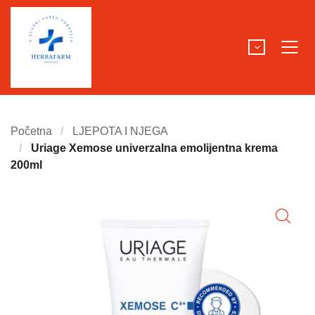
Početna
LJEPOTA I NJEGA
Uriage Xemose univerzalna emolijentna krema
200ml