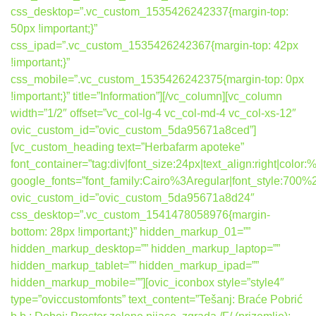
css_desktop=”.vc_custom_1535426242337{margin-top:
50px !important;}”
css_ipad=”.vc_custom_1535426242367{margin-top: 42px
!important;}”
css_mobile=”.vc_custom_1535426242375{margin-top: 0px
!important;}” title=”Information”][/vc_column][vc_column
width=”1/2″ offset=”vc_col-lg-4 vc_col-md-4 vc_col-xs-12″
ovic_custom_id=”ovic_custom_5da95671a8ced”]
[vc_custom_heading text=”Herbafarm apoteke”
font_container=”tag:div|font_size:24px|text_align:right|colo
google_fonts=”font_family:Cairo%3Aregular|font_style:7
ovic_custom_id=”ovic_custom_5da95671a8d24″
css_desktop=”.vc_custom_1541478058976{margin-
bottom: 28px !important;}” hidden_markup_01=””
hidden_markup_desktop=”” hidden_markup_laptop=””
hidden_markup_tablet=”” hidden_markup_ipad=””
hidden_markup_mobile=””][ovic_iconbox style=”style4″
type=”oviccustomfonts” text_content=”Tešanj: Braće Pobrić