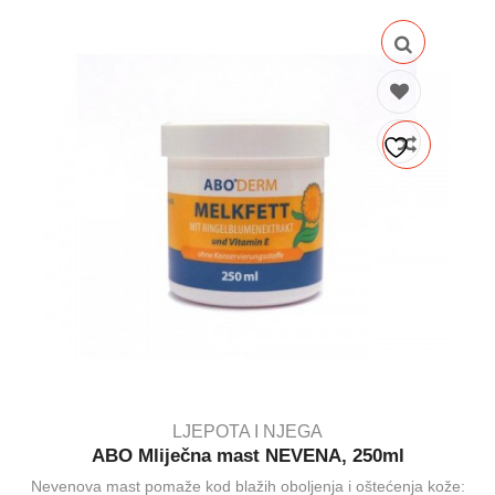
LJEPOTA I NJEGA
ABO Mliječna mast NEVENA, 250ml
Nevenova mast pomaže kod blažih oboljenja i oštećenja kože: