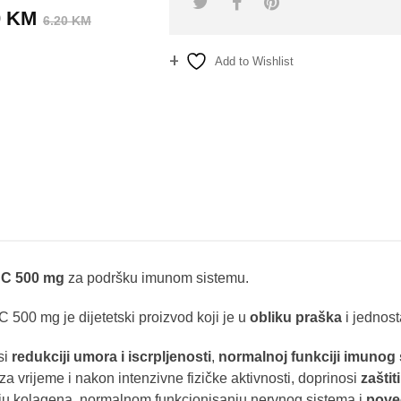
Izvorna
Trenutna
0
KM
6.20
KM
cijena
cijena
bila
je:
Add to Wishlist
je:
5.60 KM.
6.20 KM.
mpare
 C 500 mg
za podršku imunom sistemu.
C 500 mg je dijetetski proizvod koji je u
obliku praška
i jednost
si
redukciji umora i iscrpljenosti
,
normalnoj funkciji imunog
za vrijeme i nakon intenzivne fizičke aktivnosti, doprinosi
zaštit
ju kolagena, normalnom funkcionisanju nervnog sistema i
pove