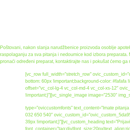
Poštovani, nakon slanja narudžbenice proizvoda osoblje apoteke
raspolaganju za sva pitanja i nedoumice kod izbora preparata.
pronaći određeni preparat, kontaktirajte nas i pokušat ćemo ga 
[vc_row full_width=”stretch_row” ovic_custom_i
bottom: 60px !important;background-color: #fafafa
offset=”vc_col-lg-4 vc_col-md-4 vc_col-xs-12″ 
!important;}”][vc_single_image image=”2530″ img
type=”oviccustomfonts” text_content=”Imate pitanja 
032 650 540″ ovic_custom_id=”ovic_custom_5da95
39px !important;}”][vc_custom_heading text=”Prijav
font_container=”tag:div|font_size:20px|text_align: