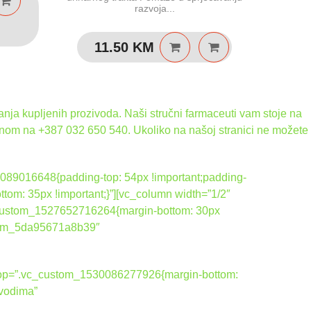
razvoja...
jena
jena
11.50
KM
la
:
:
90 KM.
90 KM.
nja kupljenih prozivoda. Naši stručni farmaceuti vam stoje na
onom na +387 032 650 540. Ukoliko na našoj stranici ne možete
089016648{padding-top: 54px !important;padding-
tom: 35px !important;}”][vc_column width=”1/2″
_custom_1527652716264{margin-bottom: 30px
ustom_5da95671a8b39″
ktop=”.vc_custom_1530086277926{margin-bottom:
zvodima”