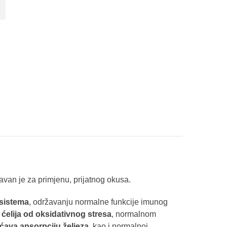
avan je za primjenu, prijatnog okusa.
 sistema
, održavanju normalne funkcije imunog
i ćelija od oksidativnog stresa
, normalnom
ćava apsorpciju željeza
, kao i normalnoj