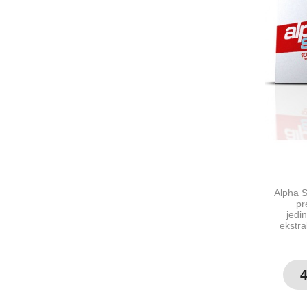
Alpha S
pr
jedi
ekstra