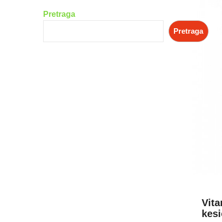
Pretraga
Pretraga
Vit
kes