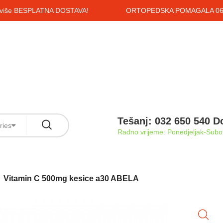
i više BESPLATNA DOSTAVA!
ORTOPEDSKA POMAGALA 061
Tešanj: 032 650 540 D
ries
Radno vrijeme: Ponedjeljak-Subot
Vitamin C 500mg kesice a30 ABELA