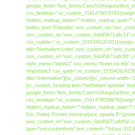
google_fonts=”font_family:Cairo%3Aregular|fo
css_desktop=”.vc_custom_1541478079792{margin-b
hidden_markup_tablet=”” hidden_markup_ipad=”” hi
button_text=”Potvrdite” ovic_custom_id=”ovic_cus
ovic_custom_id=”ovic_custom_5da95671a8c13″ css
css_mobile=”.vc_custom_1535340187201{margin-bott
title=”Herbafarm Links” ovic_custom_id=”ovic_cus
ovic_custom_id=”ovic_custom_5da95671a8c80″ cs
style_menu=”style02″ nav_menu=”footer-no-title
!important;}” css_ipad=”.vc_custom_1535426242367
title=”Information”][/vc_column][vc_column width=
[vc_custom_heading text=”Herbafarm apoteke” font_
google_fonts=”font_family:Cairo%3Aregular|fo
css_desktop=”.vc_custom_1541478058976{margin-b
hidden_markup_tablet=”” hidden_markup_ipad=”” hi
b.b.; Doboj: Prostor zelene pijace, zgrada /F/ (pri
ovic_custom_id=”ovic_custom_5da95671a8d5a” css_
type=”oviccustomfonts” text_content=”Tešanj: 032