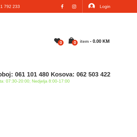
 792 233
Login
-
0.00
KM
Item
0
0
oboj: 061 101 480 Kosova: 062 503 422
a: 07:30-20:00; Nedjelja 8:00-17:00