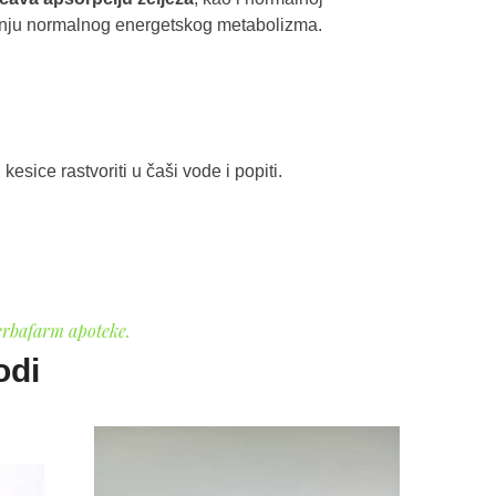
avanju normalnog energetskog metabolizma.
kesice rastvoriti u čaši vode i popiti.
erbafarm apoteke.
odi