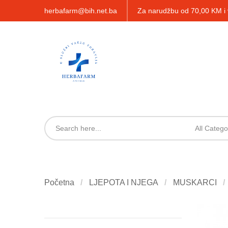
herbafarm@bih.net.ba
Za narudžbu od 70,00 KM 
All Catego
Početna
LJEPOTA I NJEGA
MUSKARCI