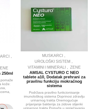
MUSKARCI
ARCI
IM
UROLOŠKI SISTEM
VITA
Vitam
VITAMINI I MINERALI
ZENE
ZENE
AMSAL CYSTURO C NEO
n 250ml
tablete a10, Dodatak prehrani za
itami
 pomaže
pravilnu funkciju mokraćnog
sistemu
ja kože:
sistema
proi
usa,
jednost
ekcema,
Podržava pravilno funkcionisanje
imunološkog sistema Doprinosi zdravlju
urinarnog trakta Onemogućuje
prijanjanje bakterija za zidove stijenki
vorna
enutna
urinarnog trakta Pomaže u sprječavanju