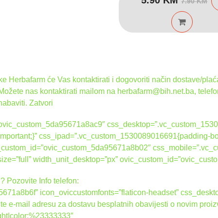
7.90
KM
ci
ci
bi
je
je
5.
7.
 Herbafarm će Vas kontaktirati i dogovoriti način dostave/plaća
 Možete nas kontaktirati mailom na herbafarm@bih.net.ba, telef
nabaviti.
Zatvori
d=”ovic_custom_5da95671a8ac9″ css_desktop=”.vc_custom_1530
 !important;}” css_ipad=”.vc_custom_1530089016691{padding-bot
ovic_custom_id=”ovic_custom_5da95671a8b02″ css_mobile=”.vc
_size=”full” width_unit_desktop=”px” ovic_custom_id=”ovic_c
? Pozovite Info telefon:
671a8b6f” icon_oviccustomfonts=”flaticon-headset” css_des
ite e-mail adresu za dostavu besplatnih obavijesti o novim proi
right|color:%23333333″