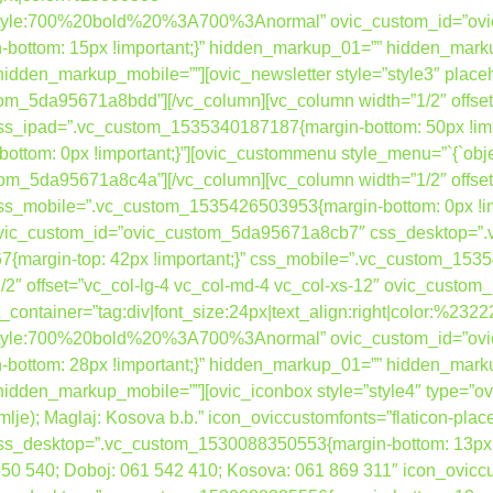
nt_style:700%20bold%20%3A700%3Anormal” ovic_custom_id=”o
ottom: 15px !important;}” hidden_markup_01=”” hidden_mark
dden_markup_mobile=””][ovic_newsletter style=”style3″ place
tom_5da95671a8bdd”][/vc_column][vc_column width=”1/2″ offset
_ipad=”.vc_custom_1535340187187{margin-bottom: 50px !impo
om: 0px !important;}”][ovic_custommenu style_menu=”`{`object
tom_5da95671a8c4a”][/vc_column][vc_column width=”1/2″ offset
s_mobile=”.vc_custom_1535426503953{margin-bottom: 0px !im
” ovic_custom_id=”ovic_custom_5da95671a8cb7″ css_desktop=
{margin-top: 42px !important;}” css_mobile=”.vc_custom_15354
”1/2″ offset=”vc_col-lg-4 vc_col-md-4 vc_col-xs-12″ ovic_cust
container=”tag:div|font_size:24px|text_align:right|color:%232
nt_style:700%20bold%20%3A700%3Anormal” ovic_custom_id=”o
ottom: 28px !important;}” hidden_markup_01=”” hidden_mark
dden_markup_mobile=””][ovic_iconbox style=”style4″ type=”ovi
zemlje); Maglaj: Kosova b.b.” icon_oviccustomfonts=”flaticon-plac
desktop=”.vc_custom_1530088350553{margin-bottom: 13px !imp
 650 540; Doboj: 061 542 410; Kosova: 061 869 311″ icon_ovicc