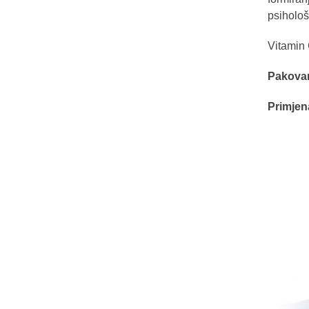
psihološ
Vitamin
Pakova
Primjen