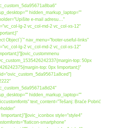
vic_custom_5da95671a8ba6″
up_desktop=”” hidden_markup_laptop=””
holder=”Upišite e-mail adresu…”
=”vc_col-lg-2 vc_col-md-2 vc_col-xs-12″
rtant;}”
 Object`}`” nav_menu=”footer-useful-links”
=”vc_col-lg-2 vc_col-md-2 vc_col-xs-12″
portant;}”][ovic_custommenu
”.vc_custom_1535426242337{margin-top: 50px
26242375{margin-top: 0px !important;}”
om_id=”ovic_custom_5da95671a8ced”]
22222″
vic_custom_5da95671a8d24″
up_desktop=”” hidden_markup_laptop=””
ccustomfonts” text_content=”Tešanj: Braće Pobrić
eholder”
ortant;}”][ovic_iconbox style=”style4″
ustomfonts=”flaticon-smartphone”