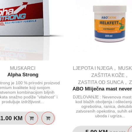
MUSKARCI
LJEPOTA I NJEGA
MUSK
Alpha Strong
ZAŠTITA KOŽE
ZASTITA OD SUNCA
trong je 100 % prirodni proizvod
emium kvalitete koji svojom
ABO Mliječna mast neve
nstvenom kombinacijom biljnih
kata snažno podiže “vitalnost“ i
DJELOVANJE : Nevenova mast
produljuje izdržljivost...
kod blažih oboljenja i oštećen
ogrebotina, ranica, dekubit
zatvorenih opekotina, suhih 
uboda i ugriza...
41.00
KM
Iz
Tr
5.90
KM