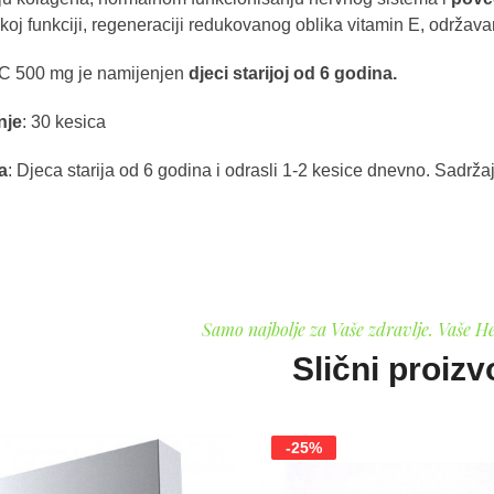
koj funkciji, regeneraciji redukovanog oblika vitamin E, održ
 C 500 mg je namijenjen
djeci starijoj od 6 godina.
nje
: 30 kesica
a
: Djeca starija od 6 godina i odrasli 1-2 kesice dnevno. Sadržaj 
Samo najbolje za Vaše zdravlje. Vaše H
Slični proizv
-25%