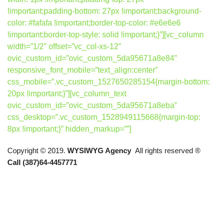
!important;padding-bottom: 27px !important;background-
color: #fafafa !important;border-top-color: #e6e6e6
!important;border-top-style: solid !important;}”][vc_column
width=”1/2″ offset=”vc_col-xs-12″
ovic_custom_id=”ovic_custom_5da95671a8e84″
responsive_font_mobile=”text_align:center”
css_mobile=”.vc_custom_1527650285154{margin-bottom:
20px !important;}”][vc_column_text
ovic_custom_id=”ovic_custom_5da95671a8eba”
css_desktop=”.vc_custom_1528949115668{margin-top:
8px !important;}” hidden_markup=””]
Copyright © 2019.
WYSIWYG Agency
All rights reserved ®
Call (387)64-4457771