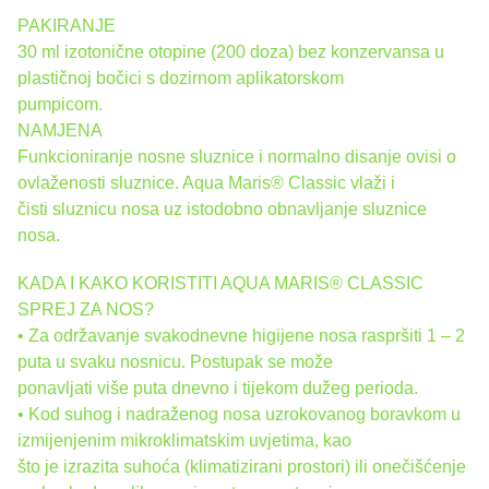
PAKIRANJE
30 ml izotonične otopine (200 doza) bez konzervansa u
plastičnoj bočici s dozirnom aplikatorskom
pumpicom.
NAMJENA
Funkcioniranje nosne sluznice i normalno disanje ovisi o
ovlaženosti sluznice. Aqua Maris® Classic vlaži i
čisti sluznicu nosa uz istodobno obnavljanje sluznice
nosa.
KADA I KAKO KORISTITI AQUA MARIS® CLASSIC
SPREJ ZA NOS?
• Za održavanje svakodnevne higijene nosa raspršiti 1 – 2
puta u svaku nosnicu. Postupak se može
ponavljati više puta dnevno i tijekom dužeg perioda.
• Kod suhog i nadraženog nosa uzrokovanog boravkom u
izmijenjenim mikroklimatskim uvjetima, kao
što je izrazita suhoća (klimatizirani prostori) ili onečišćenje