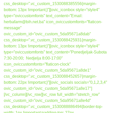
css_desktop=”.vc_custom_1530088385556{margin-
bottom: 13px !important;}”][ovic_iconbox style=”style4″
type=”oviccustomfonts” text_content=”Email:
herbafarm@bih.net.ba” icon_oviccustomfonts=”flaticon-
message”
ovic_custom_id=”ovic_custom_5da95671a8dab”
css_desktop=”.vc_custom_1530088425931{margin-
bottom: 13px !important;}”][ovic_iconbox style=”style4″
type=”oviccustomfonts” text_content=”Ponedjeljak-Subota
7:30-20:00; Nedjelja 8:00-17:00″
icon_oviccustomfonts=”flaticon-clock”
ovic_custom_id=”ovic_custom_5da95671a8de1″
css_desktop=”.vc_custom_1530088452657{margin-
bottom: 22px !important;}”][ovic_socials socials=”0,1,2,3,4″
ovic_custom_id=”ovic_custom_5da95671a8e17″]
[/vc_column][/vc_row][vc_row full_width=”stretch_row”
ovic_custom_id=”ovic_custom_5da95671a8e4d”
css_desktop=”.vc_custom_1530088886494{border-top-
width: 1px !important;padding-top: 27px