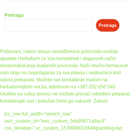
Pretraga
Pretraga
Poštovani, nakon slanja narudžbenice proizvoda osoblje
apoteke Herbafarm će Vas kontaktirati i dogovoriti način
dostave/plaćanja kupljenih prozivoda. Naši stručni farmaceuti
vam stoje na raspolaganju za sva pitanja i nedoumice kod
izbora preparata. Možete nas kontaktirati mailom na
herbafarm@bih.net.ba, telefonom na +387 032 650 540.
Ukoliko na našoj stranici ne možete pronaći određeni preparat,
kontaktirajte nas i pokušat ćemo ga nabaviti.
Zatvori
[vc_row full_width=”stretch_row”
ovic_custom_id=”ovic_custom_5da95671a8ac9″
css_desktop=”.vc_custom_1530089016648{padding-top: