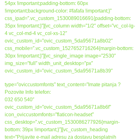
54px !important;padding-bottom: 60px
!important;background-color: #fafafa !important;}”
css_ipad=”.vc_custom_1530089016691{padding-bottom:
35px !important;}”][vc_column width=”1/2″ offset=”vc_col-lg-
4 vc_col-md-4 vc_col-xs-12″
ovic_custom_id=”ovic_custom_5da95671a8b02″
css_mobile=”.vc_custom_1527652716264{margin-bottom:
30px !important;}”][vc_single_image image=”2530″
img_size=”full” width_unit_desktop=”px”
ovic_custom_id=”ovic_custom_5da95671a8b39″
type=”oviccustomfonts” text_content=”Imate pitanja ?
Pozovite Info telefon:
032 650 540″
ovic_custom_id=”ovic_custom_5da95671a8b6f”
icon_oviccustomfonts=”flaticon-headset”
css_desktop=”.vc_custom_1530086277926{margin-
bottom: 39px !important;}”][vc_custom_heading
text=”Prijavite e-mail adresu za dostavu besplatnih