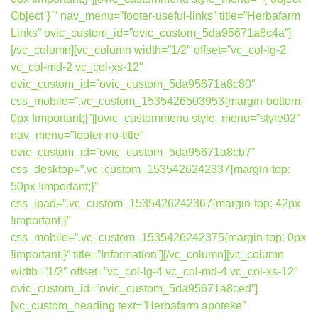
Object`}`” nav_menu=”footer-useful-links” title=”Herbafarm
Links” ovic_custom_id=”ovic_custom_5da95671a8c4a”]
[/vc_column][vc_column width=”1/2″ offset=”vc_col-lg-2
vc_col-md-2 vc_col-xs-12″
ovic_custom_id=”ovic_custom_5da95671a8c80″
css_mobile=”.vc_custom_1535426503953{margin-bottom:
0px !important;}”][ovic_custommenu style_menu=”style02″
nav_menu=”footer-no-title”
ovic_custom_id=”ovic_custom_5da95671a8cb7″
css_desktop=”.vc_custom_1535426242337{margin-top:
50px !important;}”
css_ipad=”.vc_custom_1535426242367{margin-top: 42px
!important;}”
css_mobile=”.vc_custom_1535426242375{margin-top: 0px
!important;}” title=”Information”][/vc_column][vc_column
width=”1/2″ offset=”vc_col-lg-4 vc_col-md-4 vc_col-xs-12″
ovic_custom_id=”ovic_custom_5da95671a8ced”]
[vc_custom_heading text=”Herbafarm apoteke”