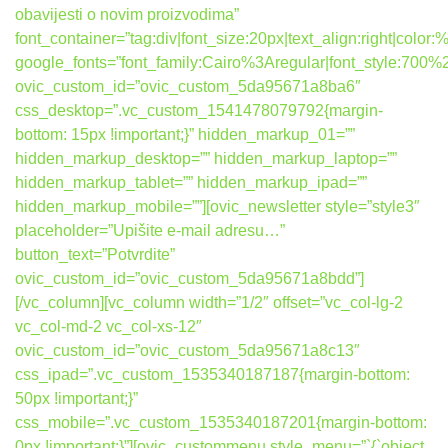
obavijesti o novim proizvodima”
font_container=”tag:div|font_size:20px|text_align:right|colo
google_fonts=”font_family:Cairo%3Aregular|font_style:7
ovic_custom_id=”ovic_custom_5da95671a8ba6″
css_desktop=”.vc_custom_1541478079792{margin-
bottom: 15px !important;}” hidden_markup_01=””
hidden_markup_desktop=”” hidden_markup_laptop=””
hidden_markup_tablet=”” hidden_markup_ipad=””
hidden_markup_mobile=””][ovic_newsletter style=”style3″
placeholder=”Upišite e-mail adresu…”
button_text=”Potvrdite”
ovic_custom_id=”ovic_custom_5da95671a8bdd”]
[/vc_column][vc_column width=”1/2″ offset=”vc_col-lg-2
vc_col-md-2 vc_col-xs-12″
ovic_custom_id=”ovic_custom_5da95671a8c13″
css_ipad=”.vc_custom_1535340187187{margin-bottom:
50px !important;}”
css_mobile=”.vc_custom_1535340187201{margin-bottom:
0px !important;}”][ovic_custommenu style_menu=”`{`object