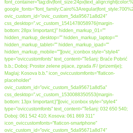
font_container=”tag:div|font_size:24px|text_align:right|colo
google_fonts=”font_family:Cairo%3Aregular|font_style:7
ovic_custom_id=”ovic_custom_5da95671a8d24″
css_desktop=”.vc_custom_1541478058976{margin-
bottom: 28px !important;}” hidden_markup_01=””
hidden_markup_desktop=”” hidden_markup_laptop=””
hidden_markup_tablet=”” hidden_markup_ipad=””
hidden_markup_mobile=””][ovic_iconbox style=”style4″
type=”oviccustomfonts” text_content=”Tešanj: Braće Pobrić
b.b.; Doboj: Prostor zelene pijace, zgrada /F/ (prizemlje);
Maglaj: Kosova b.b.” icon_oviccustomfonts=”flaticon-
placeholder”
ovic_custom_id=”ovic_custom_5da95671a8d5a”
css_desktop=”.vc_custom_1530088350553{margin-
bottom: 13px !important;}”][ovic_iconbox style=”style4″
type=”oviccustomfonts” text_content=”Tešanj: 032 650 540;
Doboj: 061 542 410; Kosova: 061 869 311″
icon_oviccustomfonts=”flaticon-smartphone”
ovic_custom_id=”ovic_custom_5da95671a8d74″