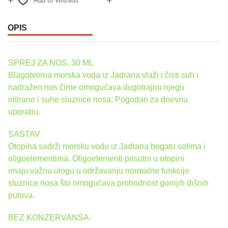
Add to Wishlist
Compare
OPIS
SPREJ ZA NOS, 30 ML
Blagotvorna morska voda iz Jadrana vlaži i čisti suh i
nadražen nos čime omogućava dugotrajnu njegu
iritirane i suhe sluznice nosa. Pogodan za dnevnu
uporabu.
SASTAV
Otopina sadrži morsku vodu iz Jadrana bogatu solima i
oligoelementima. Oligoelementi prisutni u otopini
imaju važnu ulogu u održavanju normalne funkcije
sluznice nosa što omogućava prohodnost gornjih dišnih
putova.
BEZ KONZERVANSA.