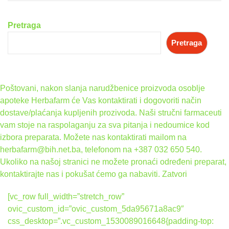
Pretraga
Pretraga
Poštovani, nakon slanja narudžbenice proizvoda osoblje
apoteke Herbafarm će Vas kontaktirati i dogovoriti način
dostave/plaćanja kupljenih prozivoda. Naši stručni farmaceuti
vam stoje na raspolaganju za sva pitanja i nedoumice kod
izbora preparata. Možete nas kontaktirati mailom na
herbafarm@bih.net.ba, telefonom na +387 032 650 540.
Ukoliko na našoj stranici ne možete pronaći određeni preparat,
kontaktirajte nas i pokušat ćemo ga nabaviti.
Zatvori
[vc_row full_width=”stretch_row”
ovic_custom_id=”ovic_custom_5da95671a8ac9″
css_desktop=”.vc_custom_1530089016648{padding-top: