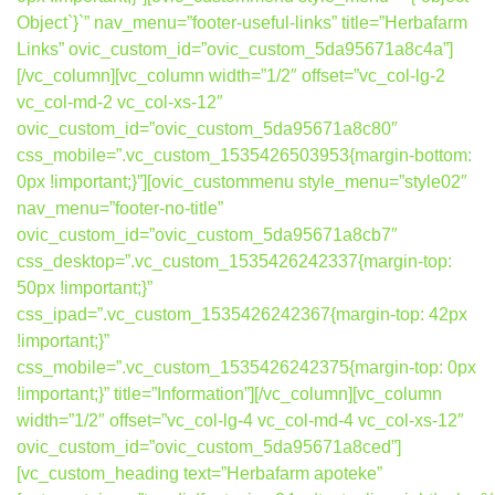
Object`}`” nav_menu=”footer-useful-links” title=”Herbafarm
Links” ovic_custom_id=”ovic_custom_5da95671a8c4a”]
[/vc_column][vc_column width=”1/2″ offset=”vc_col-lg-2
vc_col-md-2 vc_col-xs-12″
ovic_custom_id=”ovic_custom_5da95671a8c80″
css_mobile=”.vc_custom_1535426503953{margin-bottom:
0px !important;}”][ovic_custommenu style_menu=”style02″
nav_menu=”footer-no-title”
ovic_custom_id=”ovic_custom_5da95671a8cb7″
css_desktop=”.vc_custom_1535426242337{margin-top:
50px !important;}”
css_ipad=”.vc_custom_1535426242367{margin-top: 42px
!important;}”
css_mobile=”.vc_custom_1535426242375{margin-top: 0px
!important;}” title=”Information”][/vc_column][vc_column
width=”1/2″ offset=”vc_col-lg-4 vc_col-md-4 vc_col-xs-12″
ovic_custom_id=”ovic_custom_5da95671a8ced”]
[vc_custom_heading text=”Herbafarm apoteke”