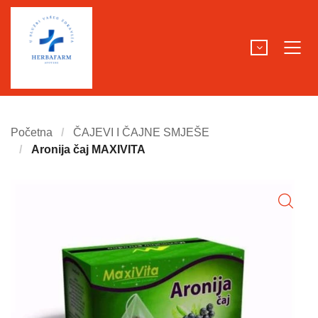
Početna
ČAJEVI I ČAJNE SMJEŠE
Aronija čaj MAXIVITA