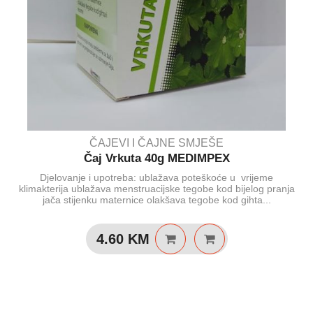
ČAJEVI I ČAJNE SMJEŠE
Čaj Vrkuta 40g MEDIMPEX
Djelovanje i upotreba: ublažava poteškoće u vrijeme
klimakterija ublažava menstruacijske tegobe kod bijelog pranja
jača stijenku maternice olakšava tegobe kod gihta...
4.60
KM