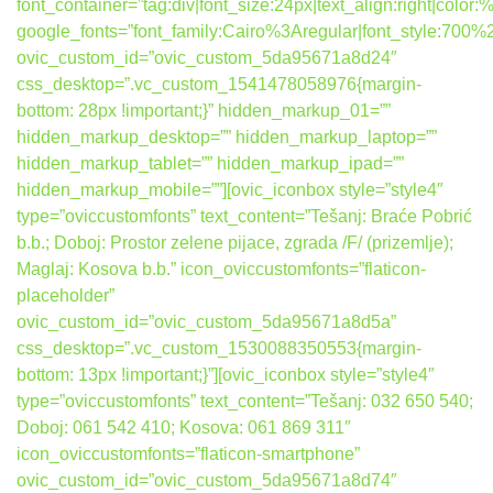
font_container=”tag:div|font_size:24px|text_align:right|colo
google_fonts=”font_family:Cairo%3Aregular|font_style:7
ovic_custom_id=”ovic_custom_5da95671a8d24″
css_desktop=”.vc_custom_1541478058976{margin-
bottom: 28px !important;}” hidden_markup_01=””
hidden_markup_desktop=”” hidden_markup_laptop=””
hidden_markup_tablet=”” hidden_markup_ipad=””
hidden_markup_mobile=””][ovic_iconbox style=”style4″
type=”oviccustomfonts” text_content=”Tešanj: Braće Pobrić
b.b.; Doboj: Prostor zelene pijace, zgrada /F/ (prizemlje);
Maglaj: Kosova b.b.” icon_oviccustomfonts=”flaticon-
placeholder”
ovic_custom_id=”ovic_custom_5da95671a8d5a”
css_desktop=”.vc_custom_1530088350553{margin-
bottom: 13px !important;}”][ovic_iconbox style=”style4″
type=”oviccustomfonts” text_content=”Tešanj: 032 650 540;
Doboj: 061 542 410; Kosova: 061 869 311″
icon_oviccustomfonts=”flaticon-smartphone”
ovic_custom_id=”ovic_custom_5da95671a8d74″