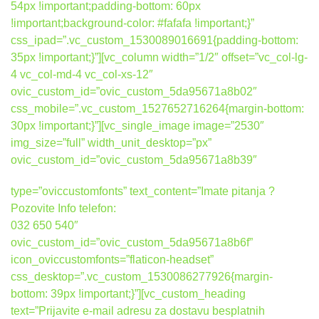
54px !important;padding-bottom: 60px
!important;background-color: #fafafa !important;}”
css_ipad=”.vc_custom_1530089016691{padding-bottom:
35px !important;}”][vc_column width=”1/2″ offset=”vc_col-lg-
4 vc_col-md-4 vc_col-xs-12″
ovic_custom_id=”ovic_custom_5da95671a8b02″
css_mobile=”.vc_custom_1527652716264{margin-bottom:
30px !important;}”][vc_single_image image=”2530″
img_size=”full” width_unit_desktop=”px”
ovic_custom_id=”ovic_custom_5da95671a8b39″
type=”oviccustomfonts” text_content=”Imate pitanja ?
Pozovite Info telefon:
032 650 540″
ovic_custom_id=”ovic_custom_5da95671a8b6f”
icon_oviccustomfonts=”flaticon-headset”
css_desktop=”.vc_custom_1530086277926{margin-
bottom: 39px !important;}”][vc_custom_heading
text=”Prijavite e-mail adresu za dostavu besplatnih