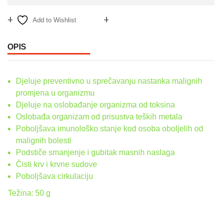
Add to Wishlist
Compare
OPIS
Djeluje preventivno u sprečavanju nastanka malignih
promjena u organizmu
Djeluje na oslobađanje organizma od toksina
Oslobađa organizam od prisustva teških metala
Poboljšava imunološko stanje kod osoba oboljelih od
malignih bolesti
Podstiče smanjenje i gubitak masnih naslaga
Čisti krv i krvne sudove
Poboljšava cirkulaciju
Težina: 50 g