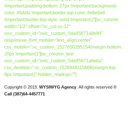
!important;padding-bottom: 27px !important;background-
color: #fafafa !important;border-top-color: #e6e6e6
!important;border-top-style: solid !important;}”][vc_column
width=”1/2″ offset=”vc_col-xs-12″
ovic_custom_id=”ovic_custom_5da95671a8e84″
responsive_font_mobile=”text_align:center”
css_mobile=”.vc_custom_1527650285154{margin-bottom:
20px !important;}”][vc_column_text
ovic_custom_id=”ovic_custom_5da95671a8eba”
css_desktop=”.vc_custom_1528949115668{margin-top:
8px !important;}” hidden_markup=””]
Copyright © 2019.
WYSIWYG Agency
All rights reserved ®
Call (387)64-4457771