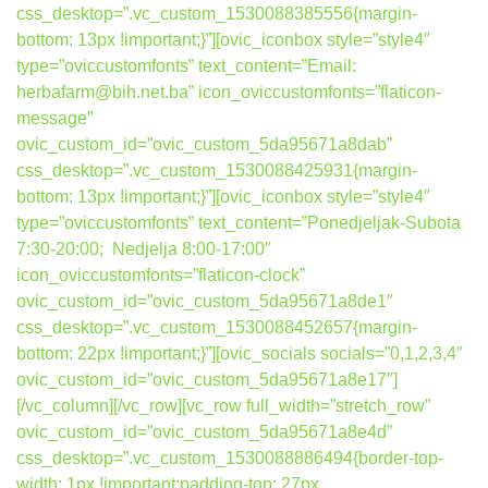
css_desktop=”.vc_custom_1530088385556{margin-
bottom: 13px !important;}”][ovic_iconbox style=”style4″
type=”oviccustomfonts” text_content=”Email:
herbafarm@bih.net.ba” icon_oviccustomfonts=”flaticon-
message”
ovic_custom_id=”ovic_custom_5da95671a8dab”
css_desktop=”.vc_custom_1530088425931{margin-
bottom: 13px !important;}”][ovic_iconbox style=”style4″
type=”oviccustomfonts” text_content=”Ponedjeljak-Subota
7:30-20:00; Nedjelja 8:00-17:00″
icon_oviccustomfonts=”flaticon-clock”
ovic_custom_id=”ovic_custom_5da95671a8de1″
css_desktop=”.vc_custom_1530088452657{margin-
bottom: 22px !important;}”][ovic_socials socials=”0,1,2,3,4″
ovic_custom_id=”ovic_custom_5da95671a8e17″]
[/vc_column][/vc_row][vc_row full_width=”stretch_row”
ovic_custom_id=”ovic_custom_5da95671a8e4d”
css_desktop=”.vc_custom_1530088886494{border-top-
width: 1px !important;padding-top: 27px