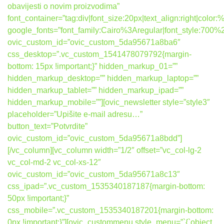
obavijesti o novim proizvodima”
font_container=”tag:div|font_size:20px|text_align:right|colo
google_fonts=”font_family:Cairo%3Aregular|font_style:7
ovic_custom_id=”ovic_custom_5da95671a8ba6″
css_desktop=”.vc_custom_1541478079792{margin-
bottom: 15px !important;}” hidden_markup_01=””
hidden_markup_desktop=”” hidden_markup_laptop=””
hidden_markup_tablet=”” hidden_markup_ipad=””
hidden_markup_mobile=””][ovic_newsletter style=”style3″
placeholder=”Upišite e-mail adresu…”
button_text=”Potvrdite”
ovic_custom_id=”ovic_custom_5da95671a8bdd”]
[/vc_column][vc_column width=”1/2″ offset=”vc_col-lg-2
vc_col-md-2 vc_col-xs-12″
ovic_custom_id=”ovic_custom_5da95671a8c13″
css_ipad=”.vc_custom_1535340187187{margin-bottom:
50px !important;}”
css_mobile=”.vc_custom_1535340187201{margin-bottom:
0px !important;}”][ovic_custommenu style_menu=”`{`object