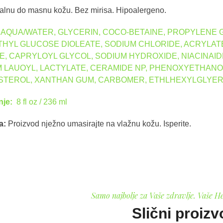
alnu do masnu kožu. Bez mirisa. Hipoalergeno.
:
AQUA/WATER, GLYCERIN, COCO-BETAINE, PROPYLENE G
THYL GLUCOSE DIOLEATE, SODIUM CHLORIDE, ACRYLAT
E, CAPRYLOYL GLYCOL, SODIUM HYDROXIDE, NIACINAID
 LAUOYL, LACTYLATE, CERAMIDE NP, PHENOXYETHANOL
TEROL, XANTHAN GUM, CARBOMER, ETHLHEXYLGLYERI
nje:
8 fl oz / 236 ml
a:
Proizvod nježno umasirajte na vlažnu kožu. Isperite.
Samo najbolje za Vaše zdravlje. Vaše H
Slični proizv