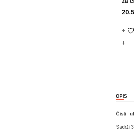
za č
20.
Co
OPIS
Čisti
i
u
Sadrži 