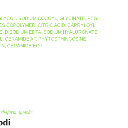
LYCOL, SODIUM COCOYL, GLYCINATE, PEG-
ES COPOLYMER, CITRIC ACID, CAPRYLOYL
E, DISODIUM EDTA, SODIUM HYALURONATE,
, CERAMIDE AP, PHYTOSPHINGOSINE,
N, CERAMIDE EOP
erbafarm apoteke.
odi