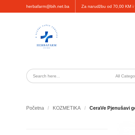
herbafarm@bih.net.ba
Za narudžbu od 70,00 KM 
All Catego
Početna
KOZMETIKA
CeraVe Pjenušavi ge