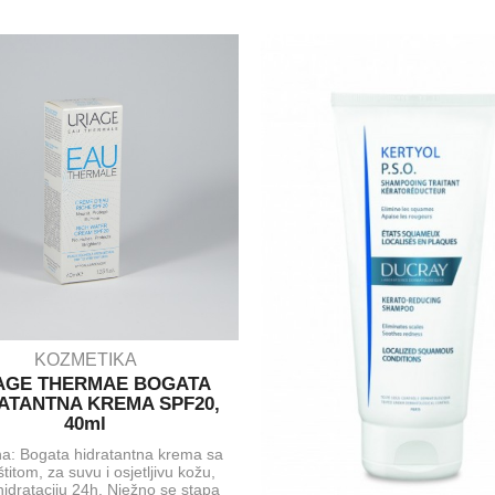
KOZMETIKA
AGE THERMAE BOGATA
ATANTNA KREMA SPF20,
40ml
a: Bogata hidratantna krema sa
titom, za suvu i osjetljivu kožu,
hidrataciju 24h. Nježno se stapa