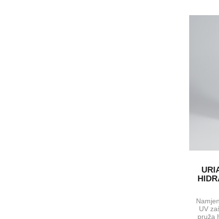
URI
HIDR
Namjen
UV zaš
pruža 