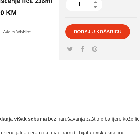
išćenje lica 236ml
50
KM
DODAJ U KOŠARICU
Add to Wishlist
mpare
klanja višak sebuma
bez narušavanja zaštitne barijere kože lica 
3 esencijalna ceramida, niacinamid i hijaluronsku kis