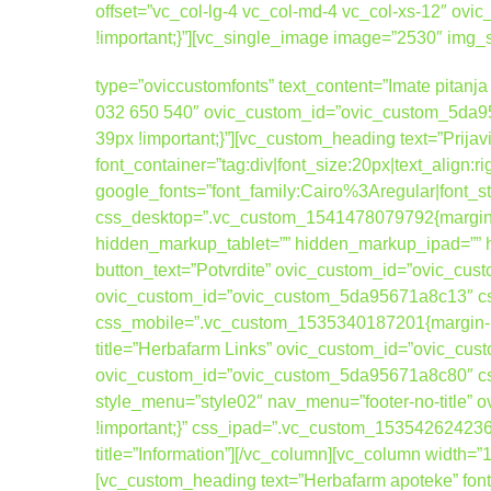
offset=”vc_col-lg-4 vc_col-md-4 vc_col-xs-12″ 
!important;}”][vc_single_image image=”2530″ img
type=”oviccustomfonts” text_content=”Imate pitanja 
032 650 540″ ovic_custom_id=”ovic_custom_5da95
39px !important;}”][vc_custom_heading text=”Prijav
font_container=”tag:div|font_size:20px|text_align:
google_fonts=”font_family:Cairo%3Aregular|fo
css_desktop=”.vc_custom_1541478079792{margin-b
hidden_markup_tablet=”” hidden_markup_ipad=”” hi
button_text=”Potvrdite” ovic_custom_id=”ovic_cus
ovic_custom_id=”ovic_custom_5da95671a8c13″ css
css_mobile=”.vc_custom_1535340187201{margin-bott
title=”Herbafarm Links” ovic_custom_id=”ovic_cus
ovic_custom_id=”ovic_custom_5da95671a8c80″ cs
style_menu=”style02″ nav_menu=”footer-no-title
!important;}” css_ipad=”.vc_custom_1535426242367
title=”Information”][/vc_column][vc_column width=
[vc_custom_heading text=”Herbafarm apoteke” font_