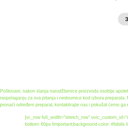
Poštovani, nakon slanja narudžbenice proizvoda osoblje apoteke
raspolaganju za sva pitanja i nedoumice kod izbora preparata.
pronaći određeni preparat, kontaktirajte nas i pokušat ćemo ga 
[vc_row full_width=”stretch_row” ovic_custom_i
bottom: 60px !important;background-color: #fafafa