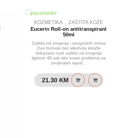
KOZMETIKA
ZAŠTITA KOŽE
Eucerin Roll-on antitranspirant
50ml
Zaštita od znojenja i neugodnih mirisa
Ova formula bez alkohola klinički
dokazano nudi zaštitu od znojenja
tijekom 48 sati ako imate problema sa
znojenjem ispod...
21.30
KM
KOZM
Eucerin
laga
Pouzdan