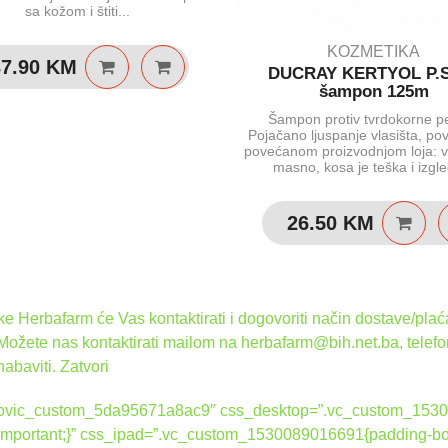
sa kožom i štiti...
KOZMETIKA
37.90
KM
DUCRAY KERTYOL P.S
šampon 125m
Šampon protiv tvrdokorne p
Pojačano ljuspanje vlasišta, po
povećanom proizvodnjom loja: vl
masno, kosa je teška i izgle
26.50
KM
 Herbafarm će Vas kontaktirati i dogovoriti način dostave/plaća
 Možete nas kontaktirati mailom na herbafarm@bih.net.ba, telef
nabaviti.
Zatvori
d=”ovic_custom_5da95671a8ac9″ css_desktop=”.vc_custom_1530
 !important;}” css_ipad=”.vc_custom_1530089016691{padding-bot