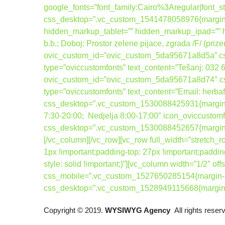
google_fonts=”font_family:Cairo%3Aregular|fo
css_desktop=”.vc_custom_1541478058976{margin-b
hidden_markup_tablet=”” hidden_markup_ipad=”” hi
b.b.; Doboj: Prostor zelene pijace, zgrada /F/ (pri
ovic_custom_id=”ovic_custom_5da95671a8d5a” css_
type=”oviccustomfonts” text_content=”Tešanj: 032
ovic_custom_id=”ovic_custom_5da95671a8d74″ css_
type=”oviccustomfonts” text_content=”Email: her
css_desktop=”.vc_custom_1530088425931{margin-bot
7:30-20:00; Nedjelja 8:00-17:00″ icon_oviccusto
css_desktop=”.vc_custom_1530088452657{margin-bo
[/vc_column][/vc_row][vc_row full_width=”stretc
1px !important;padding-top: 27px !important;paddin
style: solid !important;}”][vc_column width=”1/2″
css_mobile=”.vc_custom_1527650285154{margin-bo
css_desktop=”.vc_custom_1528949115668{margin-to
Copyright © 2019.
WYSIWYG Agency
All rights rese