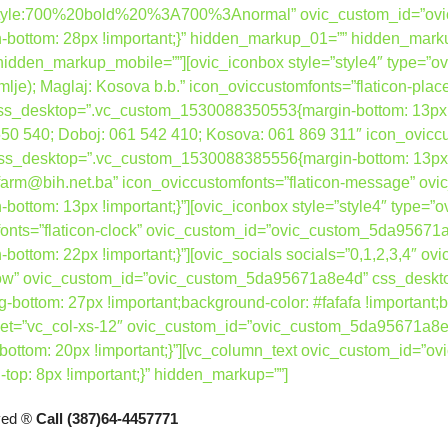
nt_style:700%20bold%20%3A700%3Anormal” ovic_custom_id=”o
ottom: 28px !important;}” hidden_markup_01=”” hidden_mark
dden_markup_mobile=””][ovic_iconbox style=”style4″ type=”ovi
zemlje); Maglaj: Kosova b.b.” icon_oviccustomfonts=”flaticon-plac
desktop=”.vc_custom_1530088350553{margin-bottom: 13px !imp
 650 540; Doboj: 061 542 410; Kosova: 061 869 311″ icon_ovicc
desktop=”.vc_custom_1530088385556{margin-bottom: 13px !imp
bafarm@bih.net.ba” icon_oviccustomfonts=”flaticon-message” 
tom: 13px !important;}”][ovic_iconbox style=”style4″ type=”o
mfonts=”flaticon-clock” ovic_custom_id=”ovic_custom_5da95671
ttom: 22px !important;}”][ovic_socials socials=”0,1,2,3,4″ 
h_row” ovic_custom_id=”ovic_custom_5da95671a8e4d” css_desk
g-bottom: 27px !important;background-color: #fafafa !important;b
 offset=”vc_col-xs-12″ ovic_custom_id=”ovic_custom_5da95671a8e
ttom: 20px !important;}”][vc_column_text ovic_custom_id=”
p: 8px !important;}” hidden_markup=””]
rved ®
Call (387)64-4457771