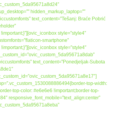
vic_custom_5da95671a8d24″
up_desktop=”” hidden_markup_laptop=””
ccustomfonts” text_content=”Tešanj: Braće Pobrić
eholder”
ortant;}”][ovic_iconbox style=”style4″
ustomfonts=”flaticon-smartphone”
ortant;}”][ovic_iconbox style=”style4″
ovic_custom_id=”ovic_custom_5da95671a8dab”
viccustomfonts” text_content=”Ponedjeljak-Subota
a8de1″
ovic_custom_id=”ovic_custom_5da95671a8e17″]
top=”.vc_custom_1530088886494{border-top-width:
order-top-color: #e6e6e6 !important;border-top-
84″ responsive_font_mobile=”text_align:center”
ovic_custom_5da95671a8eba”