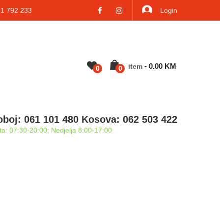
 792 233
Login
-
0.00
KM
Item
0
0
oboj: 061 101 480 Kosova: 062 503 422
a: 07:30-20:00; Nedjelja 8:00-17:00