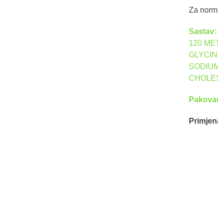
Za norm
Sastav
120 ME
GLYCIN
SODIUM
CHOLES
Pakova
Primjen