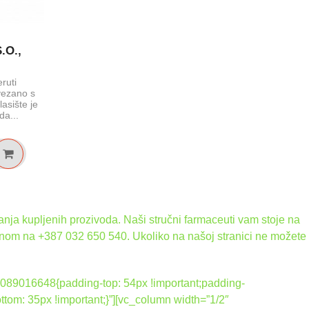
sunca s
Wash`*-za
.O.,
2
eruti
vezano s
asište je
da...
nja kupljenih prozivoda. Naši stručni farmaceuti vam stoje na
onom na +387 032 650 540. Ukoliko na našoj stranici ne možete
089016648{padding-top: 54px !important;padding-
tom: 35px !important;}”][vc_column width=”1/2″