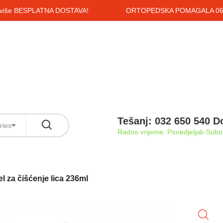
i više BESPLATNA DOSTAVA!
ORTOPEDSKA POMAGALA 061
Tešanj: 032 650 540 D
ries
Radno vrijeme: Ponedjeljak-Subot
l za čišćenje lica 236ml