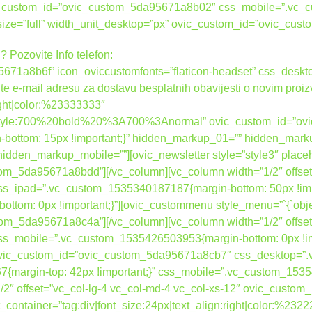
ovic_custom_id=”ovic_custom_5da95671a8b02″ css_mobile=”.vc
_size=”full” width_unit_desktop=”px” ovic_custom_id=”ovic_c
? Pozovite Info telefon:
671a8b6f” icon_oviccustomfonts=”flaticon-headset” css_des
ite e-mail adresu za dostavu besplatnih obavijesti o novim proi
right|color:%23333333″
nt_style:700%20bold%20%3A700%3Anormal” ovic_custom_id=”o
ottom: 15px !important;}” hidden_markup_01=”” hidden_mark
dden_markup_mobile=””][ovic_newsletter style=”style3″ place
tom_5da95671a8bdd”][/vc_column][vc_column width=”1/2″ offset
_ipad=”.vc_custom_1535340187187{margin-bottom: 50px !impo
om: 0px !important;}”][ovic_custommenu style_menu=”`{`object
tom_5da95671a8c4a”][/vc_column][vc_column width=”1/2″ offset
s_mobile=”.vc_custom_1535426503953{margin-bottom: 0px !im
” ovic_custom_id=”ovic_custom_5da95671a8cb7″ css_desktop=
{margin-top: 42px !important;}” css_mobile=”.vc_custom_15354
”1/2″ offset=”vc_col-lg-4 vc_col-md-4 vc_col-xs-12″ ovic_cust
container=”tag:div|font_size:24px|text_align:right|color:%232