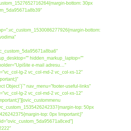
_custom_1527652716264{margin-bottom: 30px
ustom_5da95671a8b39″
ktop=”.vc_custom_1530086277926{margin-bottom:
zvodima”
vic_custom_5da95671a8ba6″
up_desktop=”” hidden_markup_laptop=””
holder=”Upišite e-mail adresu…”
=”vc_col-lg-2 vc_col-md-2 vc_col-xs-12″
rtant;}”
 Object`}`” nav_menu=”footer-useful-links”
=”vc_col-lg-2 vc_col-md-2 vc_col-xs-12″
portant;}”][ovic_custommenu
”.vc_custom_1535426242337{margin-top: 50px
26242375{margin-top: 0px !important;}”
om_id=”ovic_custom_5da95671a8ced”]
22222″