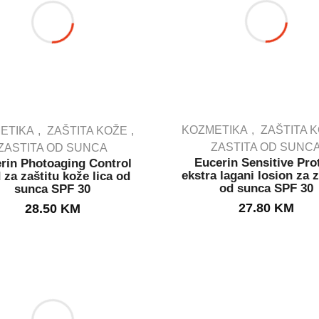
KOZMETIKA
ZAŠTITA 
ETIKA
ZAŠTITA KOŽE
ZASTITA OD SUNC
ZASTITA OD SUNCA
Eucerin Sensitive Pro
rin Photoaging Control
IN STOCK
IN STOCK
ekstra lagani losion za z
d za zaštitu kože lica od
od sunca SPF 30
sunca SPF 30
27.80
KM
28.50
KM