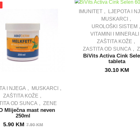
IMUNITET
LJEPOTA I N
MUSKARCI
UROLOŠKI SISTEM
IN STOCK
VITAMINI I MINERALI
ZAŠTITA KOŽE
ZASTITA OD SUNCA
BiVits Activa Cink Sel
tableta
30.10
KM
TA I NJEGA
MUSKARCI
ZAŠTITA KOŽE
TITA OD SUNCA
ZENE
OUT STOCK
 Mliječna mast neven
250ml
Izvorna
Trenutna
5.90
KM
7.90
KM
cijena
cijena
bila
je: