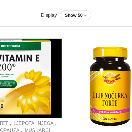
Display
TET
LJEPOTA I NJEGA
OPAUZA
MUSKARCI