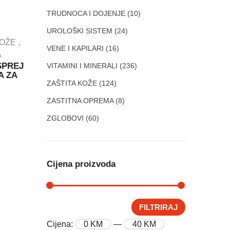
TRUDNOCA I DOJENJE
(10)
UROLOŠKI SISTEM
(24)
KOŽE
VENE I KAPILARI
(16)
A
SPREJ
VITAMINI I MINERALI
(236)
A ZA
ZAŠTITA KOŽE
(124)
ZASTITNA OPREMA
(8)
ZGLOBOVI
(60)
Cijena proizvoda
FILTRIRAJ
Cijena:
0 KM
—
40 KM