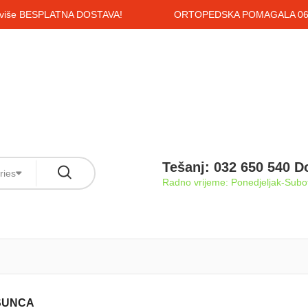
i više BESPLATNA DOSTAVA!
ORTOPEDSKA POMAGALA 061
Tešanj: 032 650 540 D
ries
Radno vrijeme: Ponedjeljak-Subot
 SUNCA