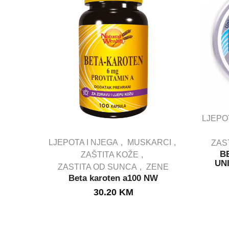
LJEPO
LJEPOTA I NJEGA
MUSKARCI
ZAS
B
ZAŠTITA KOŽE
UN
ZASTITA OD SUNCA
ZENE
IN STOCK
Beta karoten a100 NW
30.20
KM