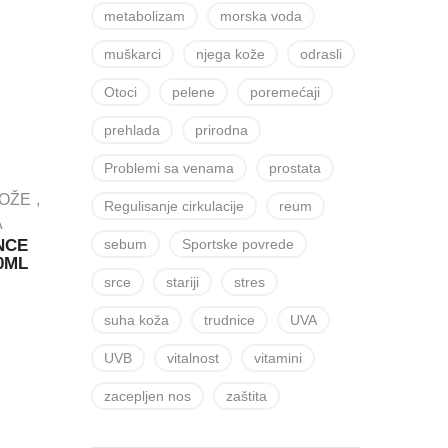
metabolizam
morska voda
muškarci
njega kože
odrasli
Otoci
pelene
poremećaji
prehlada
prirodna
Problemi sa venama
prostata
KOŽE
Regulisanje cirkulacije
reum
A
NCE
sebum
Sportske povrede
50ML
srce
stariji
stres
suha koža
trudnice
UVA
UVB
vitalnost
vitamini
zacepljen nos
zaštita