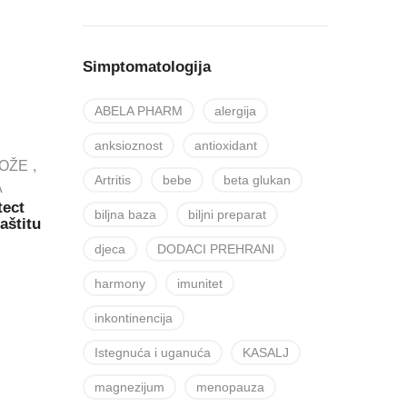
Simptomatologija
ABELA PHARM
alergija
anksioznost
antioxidant
KOŽE
Artritis
bebe
beta glukan
A
tect
biljna baza
biljni preparat
aštitu
djeca
DODACI PREHRANI
harmony
imunitet
inkontinencija
Istegnuća i uganuća
KASALJ
magnezijum
menopauza