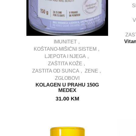
S
V
ZAS
Vita
IMUNITET
KOŠTANO-MIŠIĆNI SISTEM
LJEPOTA I NJEGA
IN STOCK
ZAŠTITA KOŽE
ZASTITA OD SUNCA
ZENE
ZGLOBOVI
KOLAGEN U PRAHU 150G
MEDEX
31.00
KM