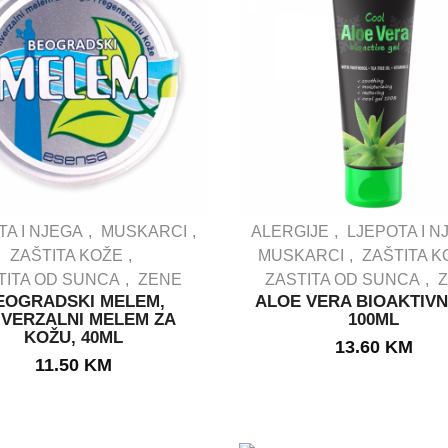
TA I NJEGA
MUSKARCI
ALERGIJE
LJEPOTA I N
ZAŠTITA KOŽE
MUSKARCI
ZAŠTITA K
TITA OD SUNCA
ZENE
ZASTITA OD SUNCA
OUT STOCK
IN STOCK
EOGRADSKI MELEM,
ALOE VERA BIOAKTIVN
IVERZALNI MELEM ZA
100ML
KOŽU, 40ML
13.60
KM
11.50
KM