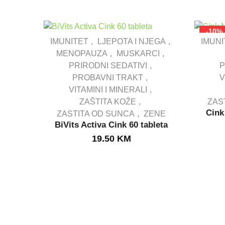
-10%
IMUNITET
LJEPOTA I NJEGA
IMUNI
MENOPAUZA
MUSKARCI
PRIRODNI SEDATIVI
P
IN STOCK
PROBAVNI TRAKT
V
VITAMINI I MINERALI
ZAŠTITA KOŽE
ZAS
Cink
ZASTITA OD SUNCA
ZENE
BiVits Activa Cink 60 tableta
19.50
KM