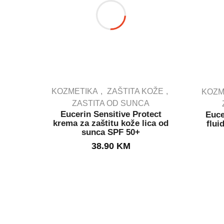
KOZMETIKA
ZAŠTITA KOŽE
KOZM
ZASTITA OD SUNCA
Eucerin Sensitive Protect
Euce
IN STOCK
krema za zaštitu kože lica od
flui
sunca SPF 50+
38.90
KM