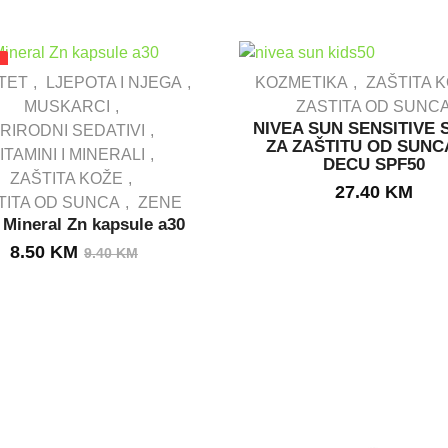
je:
5.90 KM.
7.90 KM.
TET
LJEPOTA I NJEGA
KOZMETIKA
ZAŠTITA 
MUSKARCI
ZASTITA OD SUNC
NIVEA SUN SENSITIVE 
RIRODNI SEDATIVI
OUT STOCK
IN STOCK
ZA ZAŠTITU OD SUNC
ITAMINI I MINERALI
DECU SPF50
ZAŠTITA KOŽE
27.40
KM
TITA OD SUNCA
ZENE
 Mineral Zn kapsule a30
Izvorna
Trenutna
8.50
KM
9.40
KM
cijena
cijena
bila
je:
je:
8.50 KM.
9.40 KM.