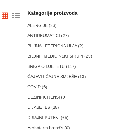
Kategorije proizvoda
ALERGIJE
(23)
ANTIREUMATICI
(27)
BILJNA I ETERICNA ULJA
(2)
BILJNI I MEDICINSKI SIRUPI
(29)
BRIGA O DJETETU
(117)
ČAJEVI I ČAJNE SMJEŠE
(13)
COVID
(6)
DEZINFICIJENSI
(9)
DIJABETES
(25)
DISAJNI PUTEVI
(65)
Herbafarm brand's
(0)