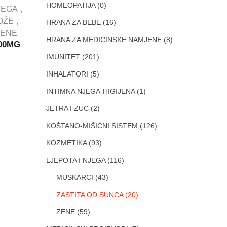
HOMEOPATIJA
(0)
JEGA
OŽE
HRANA ZA BEBE
(16)
ZENE
HRANA ZA MEDICINSKE NAMJENE
(8)
00MG
IMUNITET
(201)
INHALATORI
(5)
INTIMNA NJEGA-HIGIJENA
(1)
JETRA I ZUC
(2)
KOŠTANO-MIŠIĆNI SISTEM
(126)
KOZMETIKA
(93)
LJEPOTA I NJEGA
(116)
MUSKARCI
(43)
ZASTITA OD SUNCA
(20)
ZENE
(59)