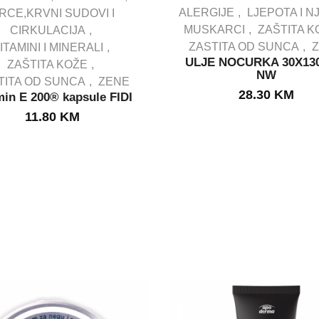
ALERGIJE
LJEPOTA I N
RCE,KRVNI SUDOVI I
IN STOCK
MUSKARCI
ZAŠTITA K
CIRKULACIJA
ZASTITA OD SUNCA
ITAMINI I MINERALI
IN STOCK
ULJE NOCURKA 30X13
ZAŠTITA KOŽE
NW
TITA OD SUNCA
ZENE
28.30
KM
min E 200® kapsule FIDI
11.80
KM