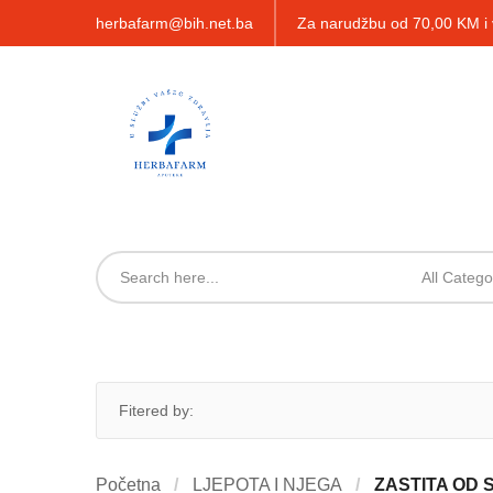
herbafarm@bih.net.ba
Za narudžbu od 70,00 KM 
All Catego
Fitered by:
Početna
LJEPOTA I NJEGA
ZASTITA OD