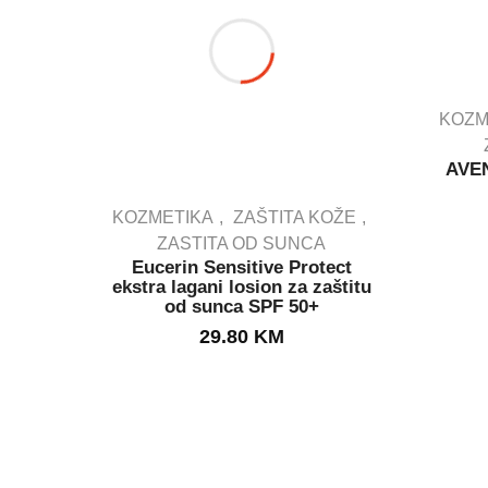
KOZM
AVE
KOZMETIKA
ZAŠTITA KOŽE
ZASTITA OD SUNCA
Eucerin Sensitive Protect
IN STOCK
ekstra lagani losion za zaštitu
od sunca SPF 50+
29.80
KM