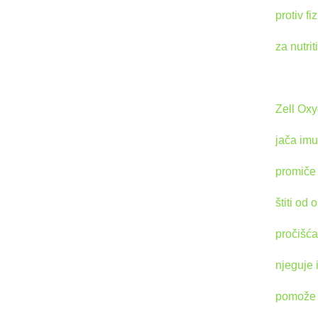
protiv f
za nutrit
Zell Ox
jača imu
promiče 
štiti od
pročišćav
njeguje i 
pomože 