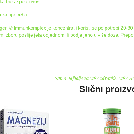
oka bioraspoloživost.
 za upotrebu:
gen © Immunkomplex je koncentrat i koristi se po potrebi 20-30 
 izboru poslije jela odjednom ili podjeljeno u više doza. Prep
Samo najbolje za Vaše zdravlje. Vaše H
Slični proizv