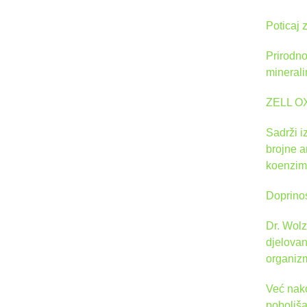
Poticaj 
Prirodno
minerali
ZELL OX
Sadrži i
brojne a
koenzim
Doprinos
Dr. Wol
djelovan
organizm
Već nako
poboljša