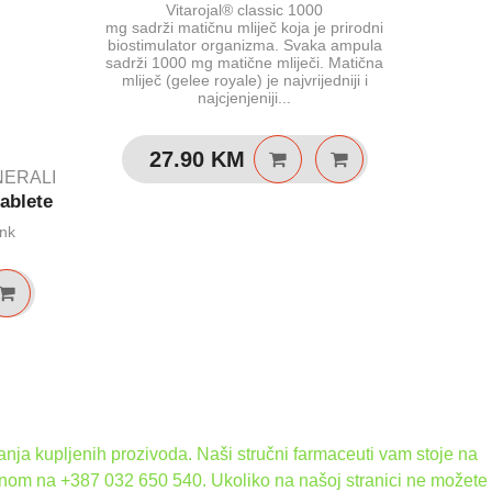
Vitarojal® classic 1000
Vitaroja
mg sadrži matičnu mliječ koja je prirodni
mliječ
biostimulator organizma. Svaka ampula
organiz
sadrži 1000 mg matične mliječi. Matična
mg matičn
mliječ (gelee royale) je najvrijedniji i
najcjenjeniji...
3
27.90
KM
INERALI
ablete
ink
nja kupljenih prozivoda. Naši stručni farmaceuti vam stoje na
onom na +387 032 650 540. Ukoliko na našoj stranici ne možete