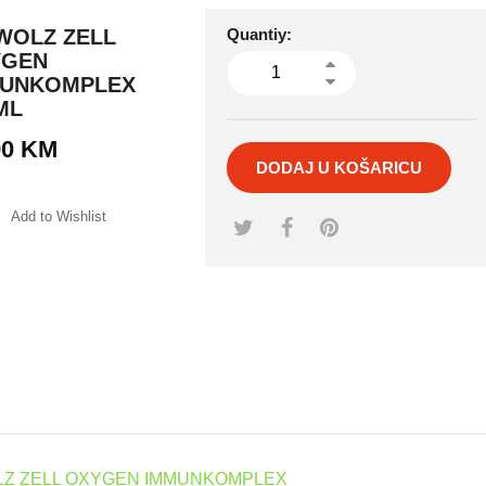
WOLZ ZELL
Quantiy:
YGEN
MUNKOMPLEX
ML
90
KM
DODAJ U KOŠARICU
Add to Wishlist
mpare
LZ ZELL OXYGEN IMMUNKOMPLEX