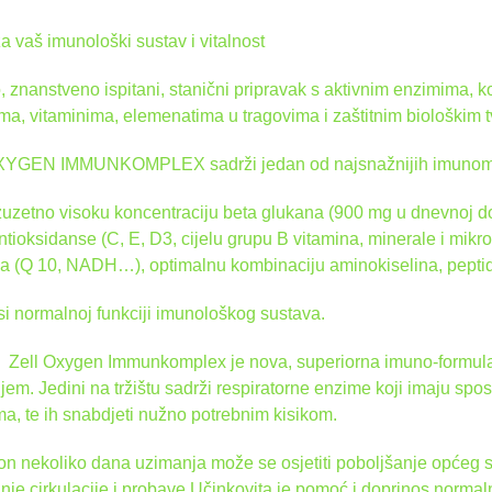
za vaš imunološki sustav i vitalnost
, znanstveno ispitani, stanični pripravak s aktivnim enzimima,
ma, vitaminima, elemenatima u tragovima i zaštitnim biološkim t
YGEN IMMUNKOMPLEX sadrži jedan od najsnažnijih imunom
zuzetno visoku koncentraciju beta glukana (900 mg u dnevnoj dozi)
ntioksidanse (C, E, D3, cijelu grupu B vitamina, minerale i mikr
a (Q 10, NADH…), optimalnu kombinaciju aminokiselina, peptid
i normalnoj funkciji imunološkog sustava.
z Zell Oxygen Immunkomplex je nova, superiorna imuno-formula
jem. Jedini na tržištu sadrži respiratorne enzime koji imaju sposo
a, te ih snabdjeti nužno potrebnim kisikom.
n nekoliko dana uzimanja može se osjetiti poboljšanje općeg sta
nje cirkulacije i probave.Učinkovita je pomoć i doprinos normal