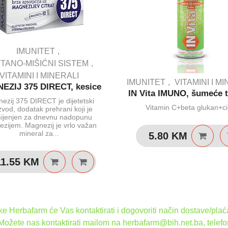
IMUNITET
TANO-MIŠIĆNI SISTEM
VITAMINI I MINERALI
IMUNITET
VITAMINI I M
EZIJ 375 DIRECT, kesice
IN Vita IMUNO, šumeće t
ezij 375 DIRECT je dijetetski
Vitamin C+beta glukan+c
zvod, dodatak prehrani koji je
ijenjen za dnevnu nadopunu
zijem. Magnezij je vrlo važan
mineral za...
5.80
KM
11.55
KM
 Herbafarm će Vas kontaktirati i dogovoriti način dostave/plaća
 Možete nas kontaktirati mailom na herbafarm@bih.net.ba, telef