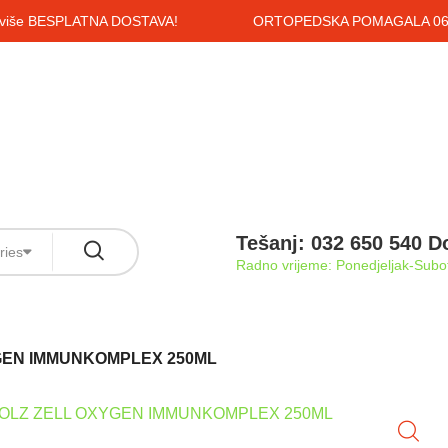
i više BESPLATNA DOSTAVA!
ORTOPEDSKA POMAGALA 061
Tešanj: 032 650 540 D
ries
Radno vrijeme: Ponedjeljak-Subot
GEN IMMUNKOMPLEX 250ML