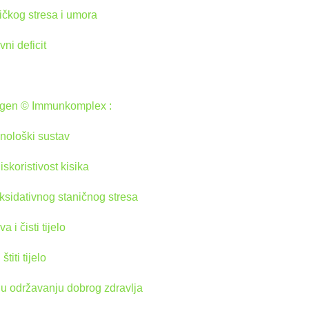
izičkog stresa i umora
ivni deficit
ygen © Immunkomplex :
nološki sustav
iskoristivost kisika
 oksidativnog staničnog stresa
a i čisti tijelo
štiti tijelo
u održavanju dobrog zdravlja