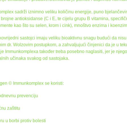
plex sadrži iznimno veliku količinu energije, puno bjelančevi
, brojne antioksidanse (C i E, te cijelu grupu B vitamina, specifi
mente kao što su selen, krom i cink), mnoštvo enzima i koenz
kovrijedni sastojci imaju veliku bioaktivnu snagu budući da nisu
nim dr. Wolzovim postupkom, a zahvaljujući činjenici da je u tek
je Immunkomplexa također treba posebno naglasiti, jer je njego
alnih učinaka svakog od sastojaka.
gen © Immunkomplex se ​​koristi:
odnevnu prevenciju
čnu zaštitu
ru u borbi protiv bolesti