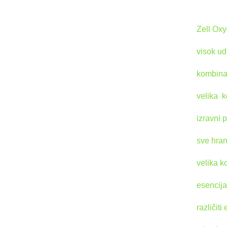
Zell Ox
visok ud
kombinac
velika k
izravni 
sve hran
velika k
esencija
različit