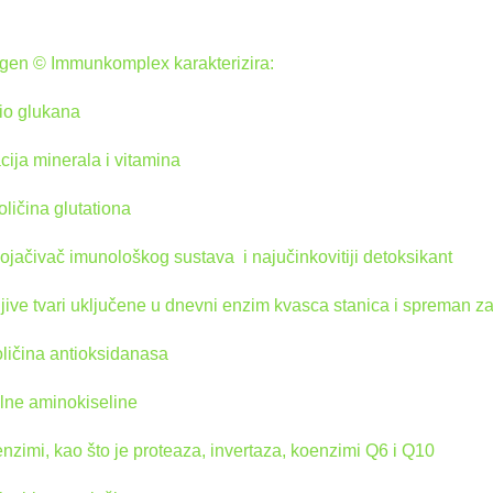
ygen © Immunkomplex karakterizira:
io glukana
ija minerala i vitamina
oličina glutationa
pojačivač imunološkog sustava i najučinkovitiji detoksikant
jive tvari uključene u dnevni enzim kvasca stanica i spreman z
oličina antioksidanasa
lne aminokiseline
i enzimi, kao što je proteaza, invertaza, koenzimi Q6 i Q10