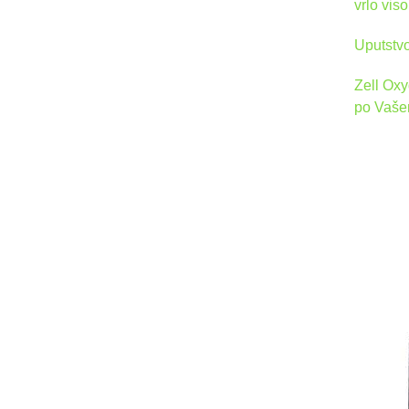
vrlo vis
Uputstvo
Zell Oxy
po Vašem