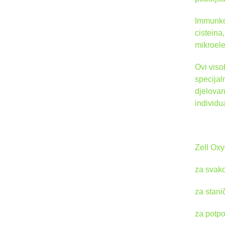
Immunkom
cisteina
mikroele
Ovi viso
specijal
djelovan
individu
Zell Oxy
za svak
za stani
za potpo