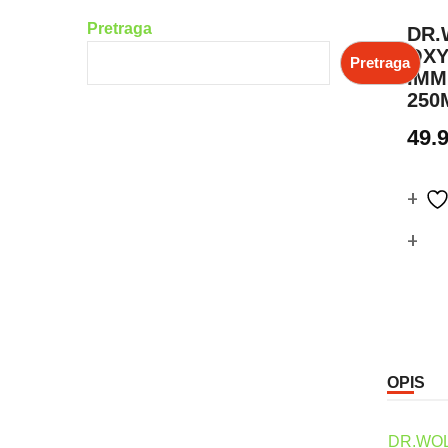
Pretraga
DR.
OX
Pretraga
IM
250
49.
Co
OPIS
DR.WO