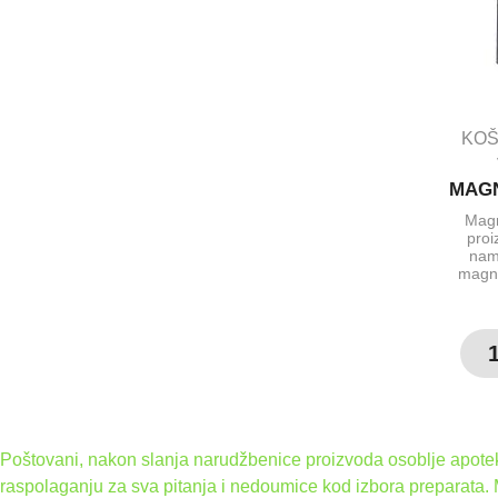
KOŠ
MAGN
Magn
proi
nam
magne
Poštovani, nakon slanja narudžbenice proizvoda osoblje apoteke
raspolaganju za sva pitanja i nedoumice kod izbora preparata.