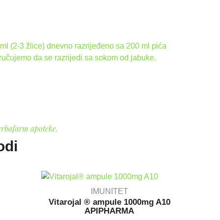
ml (2-3 žlice) dnevno razrijeđeno sa 200 ml pića
oručujemo da se razrijedi sa sokom od jabuke.
erbafarm apoteke.
odi
IMUNITET
Vitarojal ® ampule 1000mg A10
Vitaro
APIPHARMA