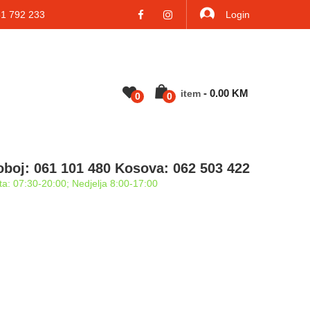
 792 233
Login
-
0.00
KM
Item
0
0
oboj: 061 101 480 Kosova: 062 503 422
a: 07:30-20:00; Nedjelja 8:00-17:00