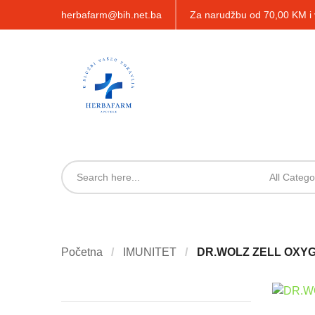
herbafarm@bih.net.ba
Za narudžbu od 70,00 KM 
All Catego
Početna
IMUNITET
DR.WOLZ ZELL OXY