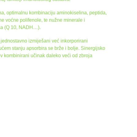
na, optimalnu kombinaciju aminokiselina, peptida,
čne voćne polifenole, te nužne minerale i
ima (Q 10, NADH…).
 jednostavno izmiješani već inkorporirani
ućem stanju apsorbira se brže i bolje. Sinergijsko
v kombinirani učinak daleko veći od zbroja