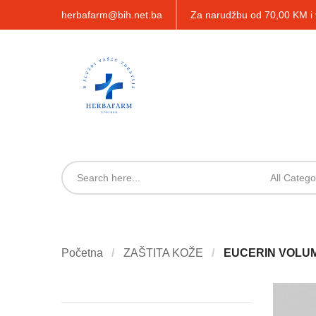
herbafarm@bih.net.ba
Za narudžbu od 70,00 KM 
All Catego
Početna
ZAŠTITA KOŽE
EUCERIN VOLUM