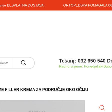
i više BESPLATNA DOSTAVA!
ORTOPEDSKA POMAGALA 061
Tešanj: 032 650 540 D
ries
Radno vrijeme: Ponedjeljak-Subot
E FILLER KREMA ZA PODRUČJE OKO OČIJU