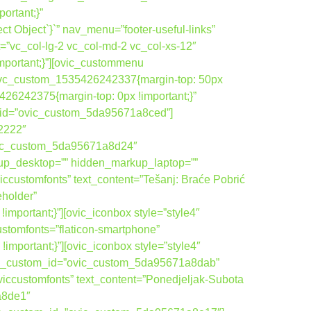
rtant;}”
 Object`}`” nav_menu=”footer-useful-links”
=”vc_col-lg-2 vc_col-md-2 vc_col-xs-12″
portant;}”][ovic_custommenu
”.vc_custom_1535426242337{margin-top: 50px
26242375{margin-top: 0px !important;}”
om_id=”ovic_custom_5da95671a8ced”]
22222″
vic_custom_5da95671a8d24″
up_desktop=”” hidden_markup_laptop=””
ccustomfonts” text_content=”Tešanj: Braće Pobrić
eholder”
ortant;}”][ovic_iconbox style=”style4″
ustomfonts=”flaticon-smartphone”
ortant;}”][ovic_iconbox style=”style4″
ovic_custom_id=”ovic_custom_5da95671a8dab”
viccustomfonts” text_content=”Ponedjeljak-Subota
a8de1″