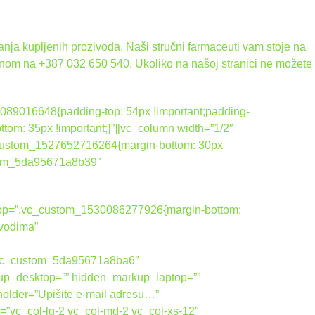
nja kupljenih prozivoda. Naši stručni farmaceuti vam stoje na
onom na +387 032 650 540. Ukoliko na našoj stranici ne možete
089016648{padding-top: 54px !important;padding-
tom: 35px !important;}”][vc_column width=”1/2″
_custom_1527652716264{margin-bottom: 30px
ustom_5da95671a8b39″
ktop=”.vc_custom_1530086277926{margin-bottom:
zvodima”
vic_custom_5da95671a8ba6″
up_desktop=”” hidden_markup_laptop=””
holder=”Upišite e-mail adresu…”
=”vc_col-lg-2 vc_col-md-2 vc_col-xs-12″