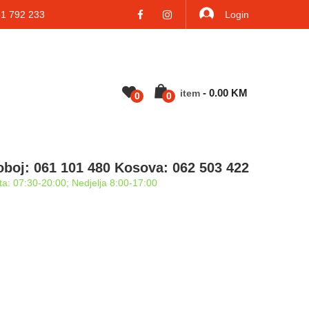
 792 233
Login
-
0.00
KM
Item
0
0
oboj: 061 101 480 Kosova: 062 503 422
a: 07:30-20:00; Nedjelja 8:00-17:00