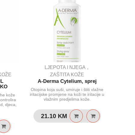
LJEPOTA I NJEGA
Avène 
 KOŽE
ZAŠTITA KOŽE
OL
A-Derma Cytelium, sprej
EKO
Ubrzano
Otopina koja suši, umiruje i štiti vlažne
oštećenu
iritacijske promjene na koži te iritacije u
uhe kože
anti
vlažnim predjelima kože.
Kontrolira
djel
d, djeca,
21.10
KM
1