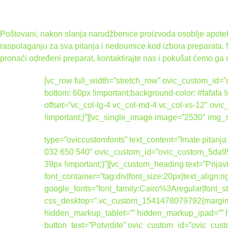
Poštovani, nakon slanja narudžbenice proizvoda osoblje apoteke
raspolaganju za sva pitanja i nedoumice kod izbora preparata.
pronaći određeni preparat, kontaktirajte nas i pokušat ćemo ga 
[vc_row full_width=”stretch_row” ovic_custom_i
bottom: 60px !important;background-color: #fafafa
offset=”vc_col-lg-4 vc_col-md-4 vc_col-xs-12″ 
!important;}”][vc_single_image image=”2530″ img
type=”oviccustomfonts” text_content=”Imate pitanja 
032 650 540″ ovic_custom_id=”ovic_custom_5da95
39px !important;}”][vc_custom_heading text=”Prijav
font_container=”tag:div|font_size:20px|text_align:
google_fonts=”font_family:Cairo%3Aregular|fo
css_desktop=”.vc_custom_1541478079792{margin-b
hidden_markup_tablet=”” hidden_markup_ipad=”” hi
button_text=”Potvrdite” ovic_custom_id=”ovic_cus