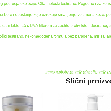
vog područja oko očiju. Oftalmološki testirano. Pogodno i za kori
na bore i opuštanje koje uzrokuje smanjenje volumena kože, pos
aštitni faktor 15 s UVA filterom za zaštitu protiv fotoinduciranog 
oški testirano, nekomedogena formula bez parabena, mirisa, alk
Samo najbolje za Vaše zdravlje. Vaše H
Slični proizv