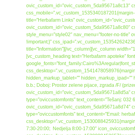
ovic_custom_id=”ovic_custom_5da95671a8c13″ css
css_mobile=”.vc_custom_1535340187201{margin-bott
title=”Herbafarm Links” ovic_custom_id=”ovic_cus
ovic_custom_id=”ovic_custom_5da95671a8c80″ cs
style_menu=”style02″ nav_menu=”footer-no-title
!important;}” css_ipad=”.vc_custom_1535426242367
title=”Information”][/vc_column][vc_column width=
[vc_custom_heading text=”Herbafarm apoteke” font_
google_fonts=”font_family:Cairo%3Aregular|fo
css_desktop=”.vc_custom_1541478058976{margin-b
hidden_markup_tablet=”” hidden_markup_ipad=”” hi
b.b.; Doboj: Prostor zelene pijace, zgrada /F/ (pri
ovic_custom_id=”ovic_custom_5da95671a8d5a” css_
type=”oviccustomfonts” text_content=”Tešanj: 032
ovic_custom_id=”ovic_custom_5da95671a8d74″ css_
type=”oviccustomfonts” text_content=”Email: her
css_desktop=”.vc_custom_1530088425931{margin-bot
7:30-20:00; Nedjelja 8:00-17:00″ icon_oviccusto