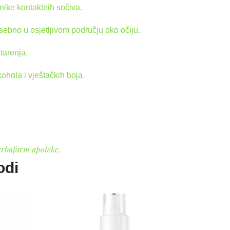
snike kontaktnih sočiva.
ebno u osjetljivom području oko očiju.
starenja.
ohola i vještačkih boja.
erbafarm apoteke.
odi