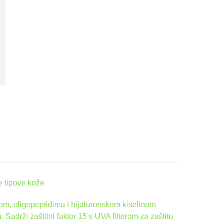
e tipove kože
m, oligopeptidima i hijaluronskom kiselinom
adrži zaštitni faktor 15 s UVA filterom za zaštitu