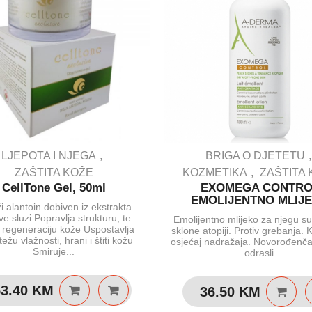
LJEPOTA I NJEGA
BRIGA O DJETETU
ZAŠTITA KOŽE
KOZMETIKA
ZAŠTITA
CellTone Gel, 50ml
EXOMEGA CONTR
EMOLIJENTNO MLIJ
i alantoin dobiven iz ekstrakta
e sluzi Popravlja strukturu, te
Emolijentno mlijeko za njegu s
 regeneraciju kože Uspostavlja
sklone atopiji. Protiv grebanja. 
ežu vlažnosti, hrani i štiti kožu
osjećaj nadražaja. Novorođenča
Smiruje...
odrasli.
53.40
KM
36.50
KM