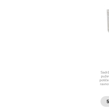
Sadrž
pužev
potiče
ravnot