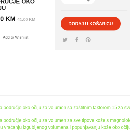
RUČJE OKO
JU
Izvorna
Trenutna
90
KM
41.00
KM
DODAJ U KOŠARICU
cijena
cijena
bila
je:
Add to Wishlist
je:
38.90 KM.
41.00 KM.
mpare
 područje oko očiju za volumen sa zaštitnim faktorom 15 za sv
 područje oko očiju za volumen za sve tipove kože s magnololo
 vraćanju izgubljenog volumena i popunjavanju kože oko očiju. S