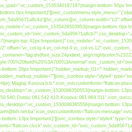
_ipad=”.vc_custom_1535340187187{margin-bottom: 50px !impo
om: 0px !important;}”][ovic_custommenu style_menu=”`{`object
tom_5da95671a8c4a”][/vc_column][vc_column width=”1/2″ offset
s_mobile=”.vc_custom_1535426503953{margin-bottom: 0px !im
” ovic_custom_id=”ovic_custom_5da95671a8cb7″ css_desktop=
{margin-top: 42px !important;}” css_mobile=”.vc_custom_15354
”1/2″ offset=”vc_col-lg-4 vc_col-md-4 vc_col-xs-12″ ovic_cust
container=”tag:div|font_size:24px|text_align:right|color:%232
nt_style:700%20bold%20%3A700%3Anormal” ovic_custom_id=”o
ottom: 28px !important;}” hidden_markup_01=”” hidden_mark
dden_markup_mobile=””][ovic_iconbox style=”style4″ type=”ovi
zemlje); Maglaj: Kosova b.b.” icon_oviccustomfonts=”flaticon-plac
desktop=”.vc_custom_1530088350553{margin-bottom: 13px !imp
 650 540; Doboj: 061 542 410; Kosova: 061 869 311″ icon_ovicc
desktop=”.vc_custom_1530088385556{margin-bottom: 13px !imp
bafarm@bih.net.ba” icon_oviccustomfonts=”flaticon-message” 
tom: 13px !important;}”][ovic_iconbox style=”style4″ type=”o
mfonts=”flaticon-clock” ovic_custom_id=”ovic_custom_5da95671