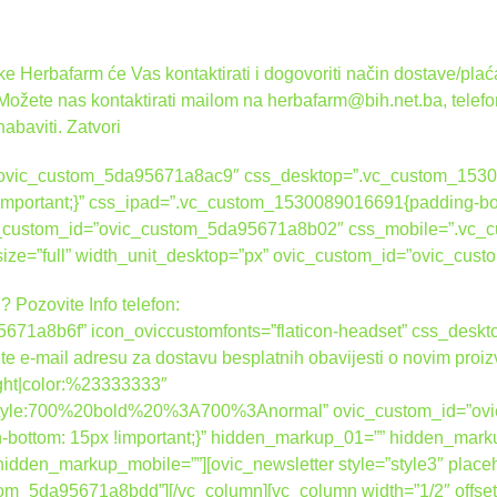
 Herbafarm će Vas kontaktirati i dogovoriti način dostave/plaća
 Možete nas kontaktirati mailom na herbafarm@bih.net.ba, telef
nabaviti.
Zatvori
d=”ovic_custom_5da95671a8ac9″ css_desktop=”.vc_custom_1530
 !important;}” css_ipad=”.vc_custom_1530089016691{padding-bot
ovic_custom_id=”ovic_custom_5da95671a8b02″ css_mobile=”.vc
_size=”full” width_unit_desktop=”px” ovic_custom_id=”ovic_c
? Pozovite Info telefon:
671a8b6f” icon_oviccustomfonts=”flaticon-headset” css_des
ite e-mail adresu za dostavu besplatnih obavijesti o novim proi
right|color:%23333333″
nt_style:700%20bold%20%3A700%3Anormal” ovic_custom_id=”o
ottom: 15px !important;}” hidden_markup_01=”” hidden_mark
dden_markup_mobile=””][ovic_newsletter style=”style3″ place
tom_5da95671a8bdd”][/vc_column][vc_column width=”1/2″ offset