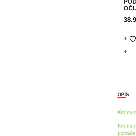
POD
OČI
38.
Co
OPIS
Krema za
Krema za
pomaže u