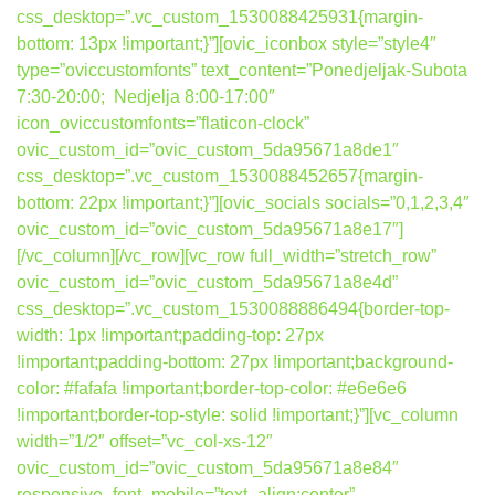
css_desktop=”.vc_custom_1530088425931{margin-
bottom: 13px !important;}”][ovic_iconbox style=”style4″
type=”oviccustomfonts” text_content=”Ponedjeljak-Subota
7:30-20:00; Nedjelja 8:00-17:00″
icon_oviccustomfonts=”flaticon-clock”
ovic_custom_id=”ovic_custom_5da95671a8de1″
css_desktop=”.vc_custom_1530088452657{margin-
bottom: 22px !important;}”][ovic_socials socials=”0,1,2,3,4″
ovic_custom_id=”ovic_custom_5da95671a8e17″]
[/vc_column][/vc_row][vc_row full_width=”stretch_row”
ovic_custom_id=”ovic_custom_5da95671a8e4d”
css_desktop=”.vc_custom_1530088886494{border-top-
width: 1px !important;padding-top: 27px
!important;padding-bottom: 27px !important;background-
color: #fafafa !important;border-top-color: #e6e6e6
!important;border-top-style: solid !important;}”][vc_column
width=”1/2″ offset=”vc_col-xs-12″
ovic_custom_id=”ovic_custom_5da95671a8e84″
responsive_font_mobile=”text_align:center”