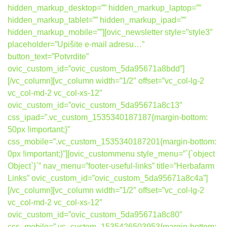
hidden_markup_desktop=”” hidden_markup_laptop=””
hidden_markup_tablet=”” hidden_markup_ipad=””
hidden_markup_mobile=””][ovic_newsletter style=”style3″
placeholder=”Upišite e-mail adresu…”
button_text=”Potvrdite”
ovic_custom_id=”ovic_custom_5da95671a8bdd”]
[/vc_column][vc_column width=”1/2″ offset=”vc_col-lg-2
vc_col-md-2 vc_col-xs-12″
ovic_custom_id=”ovic_custom_5da95671a8c13″
css_ipad=”.vc_custom_1535340187187{margin-bottom:
50px !important;}”
css_mobile=”.vc_custom_1535340187201{margin-bottom:
0px !important;}”][ovic_custommenu style_menu=”`{`object
Object`}`” nav_menu=”footer-useful-links” title=”Herbafarm
Links” ovic_custom_id=”ovic_custom_5da95671a8c4a”]
[/vc_column][vc_column width=”1/2″ offset=”vc_col-lg-2
vc_col-md-2 vc_col-xs-12″
ovic_custom_id=”ovic_custom_5da95671a8c80″
css_mobile=”.vc_custom_1535426503953{margin-bottom: