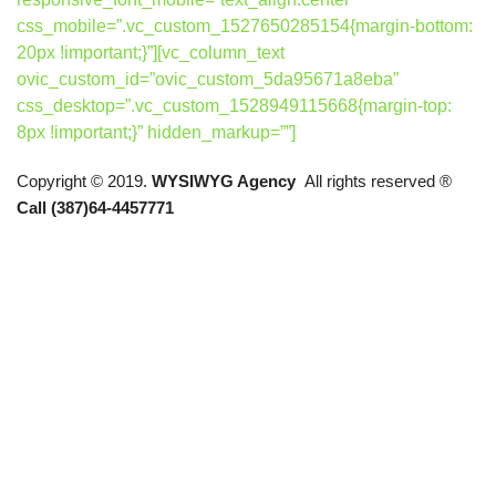
css_mobile=”.vc_custom_1527650285154{margin-bottom:
20px !important;}”][vc_column_text
ovic_custom_id=”ovic_custom_5da95671a8eba”
css_desktop=”.vc_custom_1528949115668{margin-top:
8px !important;}” hidden_markup=””]
Copyright © 2019.
WYSIWYG Agency
All rights reserved ®
Call (387)64-4457771