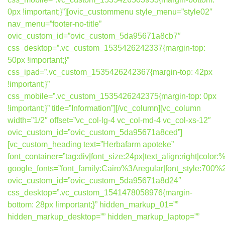
0px !important;}”][ovic_custommenu style_menu=”style02″
nav_menu=”footer-no-title”
ovic_custom_id=”ovic_custom_5da95671a8cb7″
css_desktop=”.vc_custom_1535426242337{margin-top:
50px !important;}”
css_ipad=”.vc_custom_1535426242367{margin-top: 42px
!important;}”
css_mobile=”.vc_custom_1535426242375{margin-top: 0px
!important;}” title=”Information”][/vc_column][vc_column
width=”1/2″ offset=”vc_col-lg-4 vc_col-md-4 vc_col-xs-12″
ovic_custom_id=”ovic_custom_5da95671a8ced”]
[vc_custom_heading text=”Herbafarm apoteke”
font_container=”tag:div|font_size:24px|text_align:right|colo
google_fonts=”font_family:Cairo%3Aregular|font_style:7
ovic_custom_id=”ovic_custom_5da95671a8d24″
css_desktop=”.vc_custom_1541478058976{margin-
bottom: 28px !important;}” hidden_markup_01=””
hidden_markup_desktop=”” hidden_markup_laptop=””