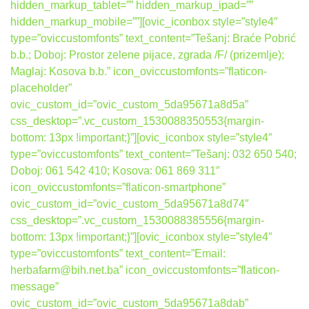
hidden_markup_tablet=”” hidden_markup_ipad=””
hidden_markup_mobile=””][ovic_iconbox style=”style4″
type=”oviccustomfonts” text_content=”Tešanj: Braće Pobrić
b.b.; Doboj: Prostor zelene pijace, zgrada /F/ (prizemlje);
Maglaj: Kosova b.b.” icon_oviccustomfonts=”flaticon-
placeholder”
ovic_custom_id=”ovic_custom_5da95671a8d5a”
css_desktop=”.vc_custom_1530088350553{margin-
bottom: 13px !important;}”][ovic_iconbox style=”style4″
type=”oviccustomfonts” text_content=”Tešanj: 032 650 540;
Doboj: 061 542 410; Kosova: 061 869 311″
icon_oviccustomfonts=”flaticon-smartphone”
ovic_custom_id=”ovic_custom_5da95671a8d74″
css_desktop=”.vc_custom_1530088385556{margin-
bottom: 13px !important;}”][ovic_iconbox style=”style4″
type=”oviccustomfonts” text_content=”Email:
herbafarm@bih.net.ba” icon_oviccustomfonts=”flaticon-
message”
ovic_custom_id=”ovic_custom_5da95671a8dab”