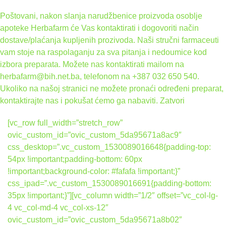
Poštovani, nakon slanja narudžbenice proizvoda osoblje
apoteke Herbafarm će Vas kontaktirati i dogovoriti način
dostave/plaćanja kupljenih prozivoda. Naši stručni farmaceuti
vam stoje na raspolaganju za sva pitanja i nedoumice kod
izbora preparata. Možete nas kontaktirati mailom na
herbafarm@bih.net.ba, telefonom na +387 032 650 540.
Ukoliko na našoj stranici ne možete pronaći određeni preparat,
kontaktirajte nas i pokušat ćemo ga nabaviti.
Zatvori
[vc_row full_width=”stretch_row”
ovic_custom_id=”ovic_custom_5da95671a8ac9″
css_desktop=”.vc_custom_1530089016648{padding-top:
54px !important;padding-bottom: 60px
!important;background-color: #fafafa !important;}”
css_ipad=”.vc_custom_1530089016691{padding-bottom:
35px !important;}”][vc_column width=”1/2″ offset=”vc_col-lg-
4 vc_col-md-4 vc_col-xs-12″
ovic_custom_id=”ovic_custom_5da95671a8b02″