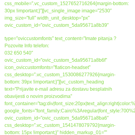
css_mobile=”.vc_custom_1527652716264{margin-bottom:
30px !important;}”][vc_single_image image=”2530″
img_size=”full” width_unit_desktop=”px”
ovic_custom_id=”ovic_custom_5da95671a8b39″
type=”oviccustomfonts” text_content=”Imate pitanja ?
Pozovite Info telefon:
032 650 540″
ovic_custom_id=”ovic_custom_5da95671a8b6f”
icon_oviccustomfonts=”flaticon-headset”
css_desktop=”.vc_custom_1530086277926{margin-
bottom: 39px !important;}”][vc_custom_heading
text=”Prijavite e-mail adresu za dostavu besplatnih
obavijesti o novim proizvodima”
font_container=”tag:div|font_size:20px|text_align:right|colo
google_fonts=”font_family:Cairo%3Aregular|font_style:7
ovic_custom_id=”ovic_custom_5da95671a8ba6″
css_desktop=”.vc_custom_1541478079792{margin-
bottom: 15px !important;}” hidden_markup_01=””