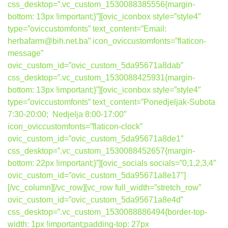
css_desktop=”.vc_custom_1530088385556{margin-
bottom: 13px !important;}”][ovic_iconbox style=”style4″
type=”oviccustomfonts” text_content=”Email:
herbafarm@bih.net.ba” icon_oviccustomfonts=”flaticon-
message”
ovic_custom_id=”ovic_custom_5da95671a8dab”
css_desktop=”.vc_custom_1530088425931{margin-
bottom: 13px !important;}”][ovic_iconbox style=”style4″
type=”oviccustomfonts” text_content=”Ponedjeljak-Subota
7:30-20:00; Nedjelja 8:00-17:00″
icon_oviccustomfonts=”flaticon-clock”
ovic_custom_id=”ovic_custom_5da95671a8de1″
css_desktop=”.vc_custom_1530088452657{margin-
bottom: 22px !important;}”][ovic_socials socials=”0,1,2,3,4″
ovic_custom_id=”ovic_custom_5da95671a8e17″]
[/vc_column][/vc_row][vc_row full_width=”stretch_row”
ovic_custom_id=”ovic_custom_5da95671a8e4d”
css_desktop=”.vc_custom_1530088886494{border-top-
width: 1px !important;padding-top: 27px