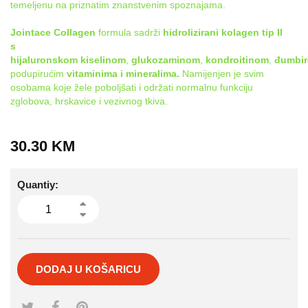
temeljenu na priznatim znanstvenim spoznajama.
Jointace Collagen
formula sadrži
hidrolizirani kolagen tip II
s
hijaluronskom
kiselinom
,
glukozaminom
,
kondroitinom
,
đumbi
podupirućim
vitaminima i mineralima.
Namijenjen je svim
osobama koje žele poboljšati i održati normalnu funkciju
zglobova, hrskavice i vezivnog tkiva.
30.30
KM
Quantiy:
DODAJ U KOŠARICU