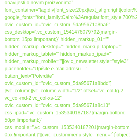
obavijesti o novim proizvodima”
font_container=”tag:div|font_size:20px|text_align:right|colo
google_fonts=”font_family:Cairo%3Aregular|font_style:7
ovic_custom_id=”ovic_custom_5da95671a8ba6″
css_desktop=”.vc_custom_1541478079792{margin-
bottom: 15px !important;}” hidden_markup_01=””
hidden_markup_desktop=”” hidden_markup_laptop=””
hidden_markup_tablet=”” hidden_markup_ipad=””
hidden_markup_mobile=””][ovic_newsletter style=”style3″
placeholder=”Upišite e-mail adresu…”
button_text=”Potvrdite”
ovic_custom_id=”ovic_custom_5da95671a8bdd”]
[/vc_column][vc_column width=”1/2″ offset=”vc_col-lg-2
vc_col-md-2 vc_col-xs-12″
ovic_custom_id=”ovic_custom_5da95671a8c13″
css_ipad=”.vc_custom_1535340187187{margin-bottom:
50px !important;}”
css_mobile=”.vc_custom_1535340187201{margin-bottom:
0px !important;}”][ovic_custommenu style_menu=”`{`object