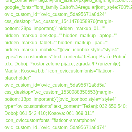
font_container=”tag:div|font_size:24px|text_align:right|colo
google_fonts=”font_family:Cairo%3Aregular|font_style:7
ovic_custom_id=”ovic_custom_5da95671a8d24″
css_desktop=”.vc_custom_1541478058976{margin-
bottom: 28px !important;}” hidden_markup_01=””
hidden_markup_desktop=”” hidden_markup_laptop=””
hidden_markup_tablet=”” hidden_markup_ipad=””
hidden_markup_mobile=””][ovic_iconbox style=”style4″
type=”oviccustomfonts” text_content=”Tešanj: Braće Pobrić
b.b.; Doboj: Prostor zelene pijace, zgrada /F/ (prizemlje);
Maglaj: Kosova b.b.” icon_oviccustomfonts=”flaticon-
placeholder”
ovic_custom_id=”ovic_custom_5da95671a8d5a”
css_desktop=”.vc_custom_1530088350553{margin-
bottom: 13px !important;}”][ovic_iconbox style=”style4″
type=”oviccustomfonts” text_content=”Tešanj: 032 650 540;
Doboj: 061 542 410; Kosova: 061 869 311″
icon_oviccustomfonts=”flaticon-smartphone”
ovic_custom_id=”ovic_custom_5da95671a8d74″