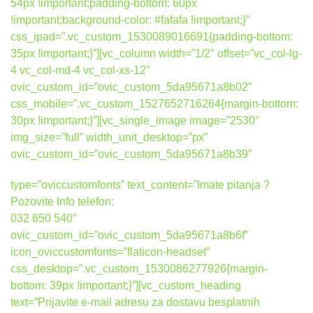
54px !important;padding-bottom: 60px
!important;background-color: #fafafa !important;}”
css_ipad=”.vc_custom_1530089016691{padding-bottom:
35px !important;}”][vc_column width=”1/2″ offset=”vc_col-lg-
4 vc_col-md-4 vc_col-xs-12″
ovic_custom_id=”ovic_custom_5da95671a8b02″
css_mobile=”.vc_custom_1527652716264{margin-bottom:
30px !important;}”][vc_single_image image=”2530″
img_size=”full” width_unit_desktop=”px”
ovic_custom_id=”ovic_custom_5da95671a8b39″
type=”oviccustomfonts” text_content=”Imate pitanja ?
Pozovite Info telefon:
032 650 540″
ovic_custom_id=”ovic_custom_5da95671a8b6f”
icon_oviccustomfonts=”flaticon-headset”
css_desktop=”.vc_custom_1530086277926{margin-
bottom: 39px !important;}”][vc_custom_heading
text=”Prijavite e-mail adresu za dostavu besplatnih