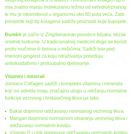
ima znatno manju molekularnu težinu od nehidroliziranog
te mu je iskoristivost u organizmu oko 60 puta veća. Zato
provjerite koji tip kolagena sadrže proizvodi koje kupujete.
Đumbir
je začin iz
Zingiberaceae
porodice biljaka, blizak
srodnik kurkume. U tradicionalnoj medicini dugo se koristi
protiv mučnine ili bolova u mišićima. Sadrži tvar pod
imenom gingerol za koju istraživanja potvrđuju
antioksidativno i protuupalno djelovanje.
Vitamini i minerali
Jointace Collagen sadrži i kompleks vitamina i minerala
koji svi odreda imaju značajnu ulogu u održanju normalne
funkcije vezivnog i hrskavičnog tkiva pa tako
Bakar doprinosi održavanju normalnog vezivnog tkiva.
Mangan doprinosi normalnom stvaranju vezivnog tkiva i
održavanju normalnih kostiju.
Vitamin D i cink doprinose održavanju normalnih kostiju.