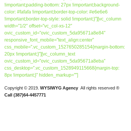
!important;padding-bottom: 27px !important;background-
color: #fafafa !important;border-top-color: #e6e6e6
!important;border-top-style: solid !important;}”][vc_column
width=”1/2″ offset=”vc_col-xs-12″
ovic_custom_id=”ovic_custom_5da95671a8e84″
responsive_font_mobile=”text_align:center”
css_mobile=”.vc_custom_1527650285154{margin-bottom:
20px !important;}”][vc_column_text
ovic_custom_id=”ovic_custom_5da95671a8eba”
css_desktop=”.vc_custom_1528949115668{margin-top:
8px !important;}” hidden_markup=””]
Copyright © 2019.
WYSIWYG Agency
All rights reserved ®
Call (387)64-4457771