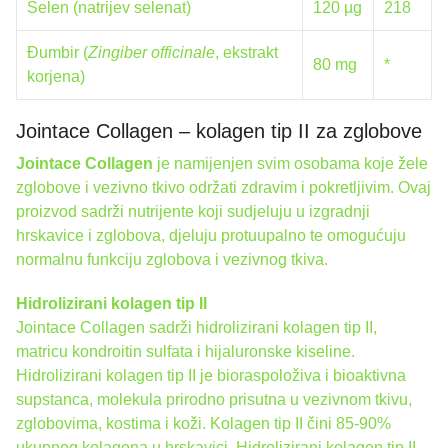
Selen (natrijev selenat)
120 µg
218
Đumbir (
Zingiber officinale
, ekstrakt
80 mg
*
korjena)
Jointace Collagen – kolagen tip II za zglobove
Jointace Collagen
je namijenjen svim osobama koje žele
zglobove i vezivno tkivo održati zdravim i pokretljivim. Ovaj
proizvod sadrži nutrijente koji sudjeluju u izgradnji
hrskavice i zglobova, djeluju protuupalno te omogućuju
normalnu funkciju zglobova i vezivnog tkiva.
Hidrolizirani kolagen tip II
Jointace Collagen sadrži hidrolizirani kolagen tip II,
matricu kondroitin sulfata i hijaluronske kiseline.
Hidrolizirani kolagen tip II je bioraspoloživa i bioaktivna
supstanca, molekula prirodno prisutna u vezivnom tkivu,
zglobovima, kostima i koži. Kolagen tip II čini 85-90%
ukupnog kolagena u hrskavici. Hidrolizirani kolagen tip II