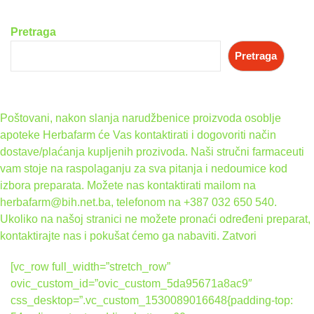
Pretraga
Pretraga
Poštovani, nakon slanja narudžbenice proizvoda osoblje
apoteke Herbafarm će Vas kontaktirati i dogovoriti način
dostave/plaćanja kupljenih prozivoda. Naši stručni farmaceuti
vam stoje na raspolaganju za sva pitanja i nedoumice kod
izbora preparata. Možete nas kontaktirati mailom na
herbafarm@bih.net.ba, telefonom na +387 032 650 540.
Ukoliko na našoj stranici ne možete pronaći određeni preparat,
kontaktirajte nas i pokušat ćemo ga nabaviti.
Zatvori
[vc_row full_width=”stretch_row”
ovic_custom_id=”ovic_custom_5da95671a8ac9″
css_desktop=”.vc_custom_1530089016648{padding-top: