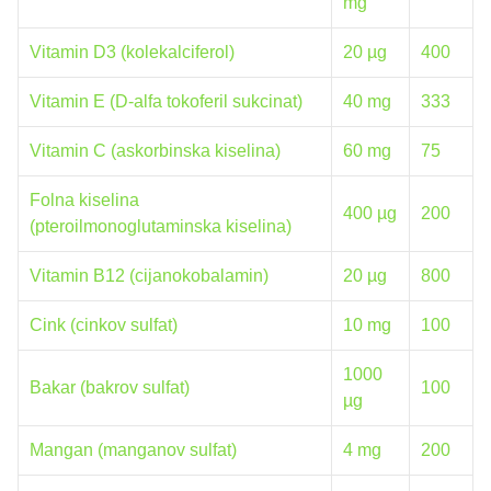
mg
Vitamin D3 (kolekalciferol)
20 µg
400
Vitamin E (D-alfa tokoferil sukcinat)
40 mg
333
Vitamin C (askorbinska kiselina)
60 mg
75
Folna kiselina
400 µg
200
(pteroilmonoglutaminska kiselina)
Vitamin B12 (cijanokobalamin)
20 µg
800
Cink (cinkov sulfat)
10 mg
100
1000
Bakar (bakrov sulfat)
100
µg
Mangan (manganov sulfat)
4 mg
200