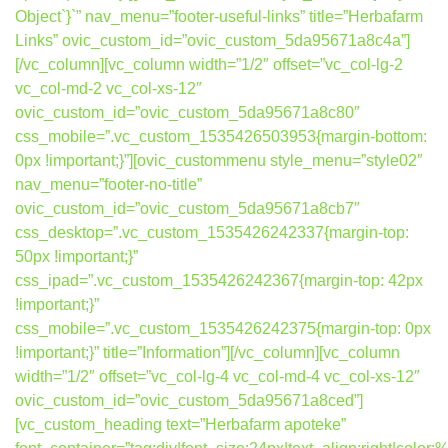
Object`}`” nav_menu=”footer-useful-links” title=”Herbafarm
Links” ovic_custom_id=”ovic_custom_5da95671a8c4a”]
[/vc_column][vc_column width=”1/2″ offset=”vc_col-lg-2
vc_col-md-2 vc_col-xs-12″
ovic_custom_id=”ovic_custom_5da95671a8c80″
css_mobile=”.vc_custom_1535426503953{margin-bottom:
0px !important;}”][ovic_custommenu style_menu=”style02″
nav_menu=”footer-no-title”
ovic_custom_id=”ovic_custom_5da95671a8cb7″
css_desktop=”.vc_custom_1535426242337{margin-top:
50px !important;}”
css_ipad=”.vc_custom_1535426242367{margin-top: 42px
!important;}”
css_mobile=”.vc_custom_1535426242375{margin-top: 0px
!important;}” title=”Information”][/vc_column][vc_column
width=”1/2″ offset=”vc_col-lg-4 vc_col-md-4 vc_col-xs-12″
ovic_custom_id=”ovic_custom_5da95671a8ced”]
[vc_custom_heading text=”Herbafarm apoteke”