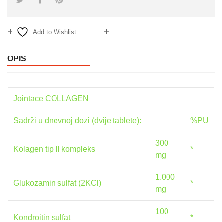
Add to Wishlist
Compare
OPIS
Jointace COLLAGEN
Sadrži u dnevnoj dozi (dvije tablete):
%PU
300
Kolagen tip II kompleks
*
mg
1.000
Glukozamin sulfat (2KCl)
*
mg
100
Kondroitin sulfat
*