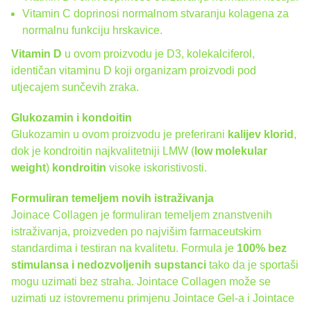
Vitamin C doprinosi normalnom stvaranju kolagena za
normalnu funkciju hrskavice.
Vitamin D
u ovom proizvodu je D3, kolekalciferol,
identičan vitaminu D koji organizam proizvodi pod
utjecajem sunčevih zraka.
Glukozamin i kondoitin
Glukozamin u ovom proizvodu je preferirani
kalijev klorid
,
dok je kondroitin najkvalitetniji LMW (
low molekular
weight
)
kondroitin
visoke iskoristivosti.
Formuliran temeljem novih istraživanja
Joinace Collagen je formuliran temeljem znanstvenih
istraživanja, proizveden po najvišim farmaceutskim
standardima i testiran na kvalitetu. Formula je
100% bez
stimulansa i nedozvoljenih supstanci
tako da je sportaši
mogu uzimati bez straha. Jointace Collagen može se
uzimati uz istovremenu primjenu
Jointace Gel
-a i
Jointace