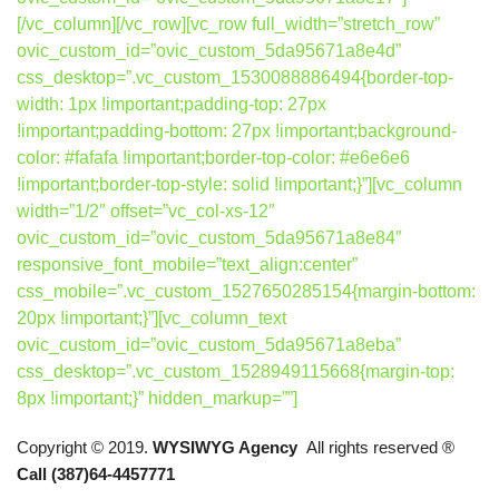
[/vc_column][/vc_row][vc_row full_width=”stretch_row”
ovic_custom_id=”ovic_custom_5da95671a8e4d”
css_desktop=”.vc_custom_1530088886494{border-top-
width: 1px !important;padding-top: 27px
!important;padding-bottom: 27px !important;background-
color: #fafafa !important;border-top-color: #e6e6e6
!important;border-top-style: solid !important;}”][vc_column
width=”1/2″ offset=”vc_col-xs-12″
ovic_custom_id=”ovic_custom_5da95671a8e84″
responsive_font_mobile=”text_align:center”
css_mobile=”.vc_custom_1527650285154{margin-bottom:
20px !important;}”][vc_column_text
ovic_custom_id=”ovic_custom_5da95671a8eba”
css_desktop=”.vc_custom_1528949115668{margin-top:
8px !important;}” hidden_markup=””]
Copyright © 2019.
WYSIWYG Agency
All rights reserved ®
Call (387)64-4457771