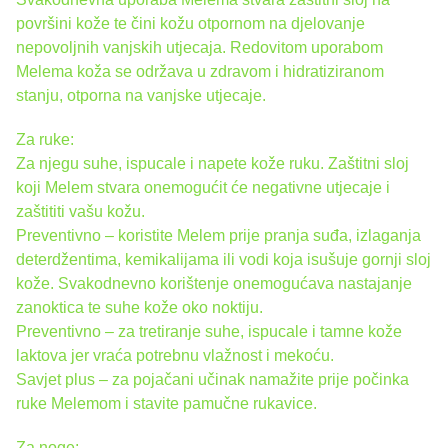
površini kože te čini kožu otpornom na djelovanje
nepovoljnih vanjskih utjecaja. Redovitom uporabom
Melema koža se održava u zdravom i hidratiziranom
stanju, otporna na vanjske utjecaje.
Za ruke:
Za njegu suhe, ispucale i napete kože ruku. Zaštitni sloj
koji Melem stvara onemogućit će negativne utjecaje i
zaštititi vašu kožu.
Preventivno – koristite Melem prije pranja suđa, izlaganja
deterdžentima, kemikalijama ili vodi koja isušuje gornji sloj
kože. Svakodnevno korištenje onemogućava nastajanje
zanoktica te suhe kože oko noktiju.
Preventivno – za tretiranje suhe, ispucale i tamne kože
laktova jer vraća potrebnu vlažnost i mekoću.
Savjet plus – za pojačani učinak namažite prije počinka
ruke Melemom i stavite pamučne rukavice.
Za noge: