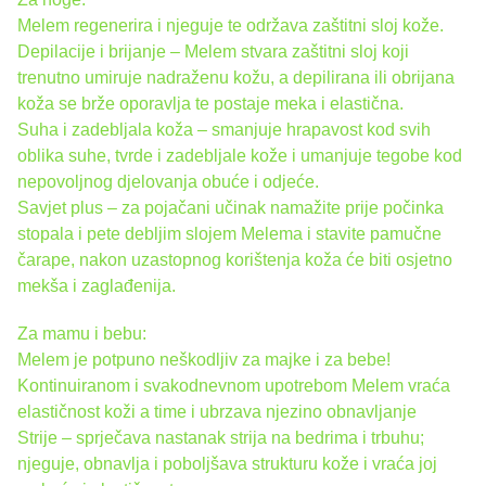
Melem regenerira i njeguje te održava zaštitni sloj kože.
Depilacije i brijanje – Melem stvara zaštitni sloj koji
trenutno umiruje nadraženu kožu, a depilirana ili obrijana
koža se brže oporavlja te postaje meka i elastična.
Suha i zadebljala koža – smanjuje hrapavost kod svih
oblika suhe, tvrde i zadebljale kože i umanjuje tegobe kod
nepovoljnog djelovanja obuće i odjeće.
Savjet plus – za pojačani učinak namažite prije počinka
stopala i pete debljim slojem Melema i stavite pamučne
čarape, nakon uzastopnog korištenja koža će biti osjetno
mekša i zaglađenija.
Za mamu i bebu:
Melem je potpuno neškodljiv za majke i za bebe!
Kontinuiranom i svakodnevnom upotrebom Melem vraća
elastičnost koži a time i ubrzava njezino obnavljanje
Strije – sprječava nastanak strija na bedrima i trbuhu;
njeguje, obnavlja i poboljšava strukturu kože i vraća joj