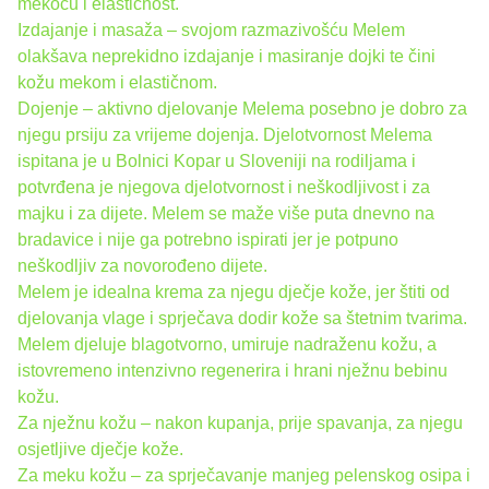
mekoću i elastičnost.
Izdajanje i masaža – svojom razmazivošću Melem
olakšava neprekidno izdajanje i masiranje dojki te čini
kožu mekom i elastičnom.
Dojenje – aktivno djelovanje Melema posebno je dobro za
njegu prsiju za vrijeme dojenja. Djelotvornost Melema
ispitana je u Bolnici Kopar u Sloveniji na rodiljama i
potvrđena je njegova djelotvornost i neškodljivost i za
majku i za dijete. Melem se maže više puta dnevno na
bradavice i nije ga potrebno ispirati jer je potpuno
neškodljiv za novorođeno dijete.
Melem je idealna krema za njegu dječje kože, jer štiti od
djelovanja vlage i sprječava dodir kože sa štetnim tvarima.
Melem djeluje blagotvorno, umiruje nadraženu kožu, a
istovremeno intenzivno regenerira i hrani nježnu bebinu
kožu.
Za nježnu kožu – nakon kupanja, prije spavanja, za njegu
osjetljive dječje kože.
Za meku kožu – za sprječavanje manjeg pelenskog osipa i