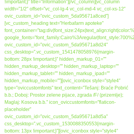
!important;}” title=”Information”][/vc_column][vc_column
width=”1/2″ offset=”vc_col-lg-4 vc_col-md-4 vc_col-xs-12″
ovic_custom_id=”ovic_custom_5da95671a8ced”]
[vc_custom_heading text=”Herbafarm apoteke”
font_container=”tag:div|font_size:24px|text_align:right|colo
google_fonts=”font_family:Cairo%3Aregular|font_style:7
ovic_custom_id=”ovic_custom_5da95671a8d24″
css_desktop=”.vc_custom_1541478058976{margin-
bottom: 28px !important;}” hidden_markup_01=””
hidden_markup_desktop=”” hidden_markup_laptop=””
hidden_markup_tablet=”” hidden_markup_ipad=””
hidden_markup_mobile=””][ovic_iconbox style=”style4″
type=”oviccustomfonts” text_content=”Tešanj: Braće Pobrić
b.b.; Doboj: Prostor zelene pijace, zgrada /F/ (prizemlje);
Maglaj: Kosova b.b.” icon_oviccustomfonts=”flaticon-
placeholder”
ovic_custom_id=”ovic_custom_5da95671a8d5a”
css_desktop=”.vc_custom_1530088350553{margin-
bottom: 13px !important;}”][ovic_iconbox style=”style4″