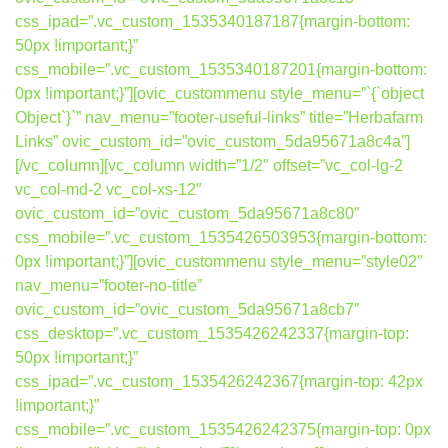
css_ipad=”.vc_custom_1535340187187{margin-bottom:
50px !important;}”
css_mobile=”.vc_custom_1535340187201{margin-bottom:
0px !important;}”][ovic_custommenu style_menu=”`{`object
Object`}`” nav_menu=”footer-useful-links” title=”Herbafarm
Links” ovic_custom_id=”ovic_custom_5da95671a8c4a”]
[/vc_column][vc_column width=”1/2″ offset=”vc_col-lg-2
vc_col-md-2 vc_col-xs-12″
ovic_custom_id=”ovic_custom_5da95671a8c80″
css_mobile=”.vc_custom_1535426503953{margin-bottom:
0px !important;}”][ovic_custommenu style_menu=”style02″
nav_menu=”footer-no-title”
ovic_custom_id=”ovic_custom_5da95671a8cb7″
css_desktop=”.vc_custom_1535426242337{margin-top:
50px !important;}”
css_ipad=”.vc_custom_1535426242367{margin-top: 42px
!important;}”
css_mobile=”.vc_custom_1535426242375{margin-top: 0px