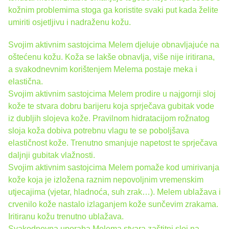
kožnim problemima stoga ga koristite svaki put kada želite
umiriti osjetljivu i nadraženu kožu.
Svojim aktivnim sastojcima Melem djeluje obnavljajuće na
oštećenu kožu. Koža se lakše obnavlja, više nije iritirana,
a svakodnevnim korištenjem Melema postaje meka i
elastična.
Svojim aktivnim sastojcima Melem prodire u najgornji sloj
kože te stvara dobru barijeru koja sprječava gubitak vode
iz dubljih slojeva kože. Pravilnom hidratacijom rožnatog
sloja koža dobiva potrebnu vlagu te se poboljšava
elastičnost kože. Trenutno smanjuje napetost te sprječava
daljnji gubitak vlažnosti.
Svojim aktivnim sastojcima Melem pomaže kod umirivanja
kože koja je izložena raznim nepovoljnim vremenskim
utjecajima (vjetar, hladnoća, suh zrak…). Melem ublažava i
crvenilo kože nastalo izlaganjem kože sunčevim zrakama.
Iritiranu kožu trenutno ublažava.
Svakodnevna uporaba Melema stvara zaštitni sloj na