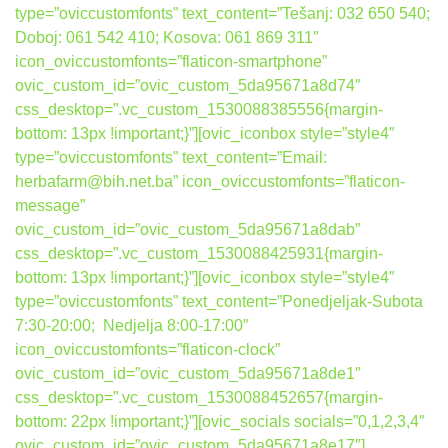
type=”oviccustomfonts” text_content=”Tešanj: 032 650 540;
Doboj: 061 542 410; Kosova: 061 869 311″
icon_oviccustomfonts=”flaticon-smartphone”
ovic_custom_id=”ovic_custom_5da95671a8d74″
css_desktop=”.vc_custom_1530088385556{margin-
bottom: 13px !important;}”][ovic_iconbox style=”style4″
type=”oviccustomfonts” text_content=”Email:
herbafarm@bih.net.ba” icon_oviccustomfonts=”flaticon-
message”
ovic_custom_id=”ovic_custom_5da95671a8dab”
css_desktop=”.vc_custom_1530088425931{margin-
bottom: 13px !important;}”][ovic_iconbox style=”style4″
type=”oviccustomfonts” text_content=”Ponedjeljak-Subota
7:30-20:00; Nedjelja 8:00-17:00″
icon_oviccustomfonts=”flaticon-clock”
ovic_custom_id=”ovic_custom_5da95671a8de1″
css_desktop=”.vc_custom_1530088452657{margin-
bottom: 22px !important;}”][ovic_socials socials=”0,1,2,3,4″
ovic_custom_id=”ovic_custom_5da95671a8e17″]