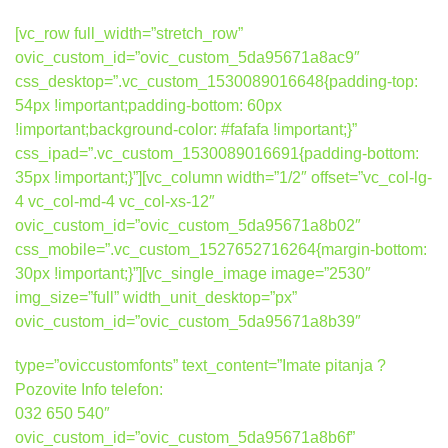
[vc_row full_width=”stretch_row”
ovic_custom_id=”ovic_custom_5da95671a8ac9″
css_desktop=”.vc_custom_1530089016648{padding-top:
54px !important;padding-bottom: 60px
!important;background-color: #fafafa !important;}”
css_ipad=”.vc_custom_1530089016691{padding-bottom:
35px !important;}”][vc_column width=”1/2″ offset=”vc_col-lg-
4 vc_col-md-4 vc_col-xs-12″
ovic_custom_id=”ovic_custom_5da95671a8b02″
css_mobile=”.vc_custom_1527652716264{margin-bottom:
30px !important;}”][vc_single_image image=”2530″
img_size=”full” width_unit_desktop=”px”
ovic_custom_id=”ovic_custom_5da95671a8b39″
type=”oviccustomfonts” text_content=”Imate pitanja ?
Pozovite Info telefon:
032 650 540″
ovic_custom_id=”ovic_custom_5da95671a8b6f”