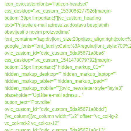
icon_oviccustomfonts=”flaticon-headset”
css_desktop=”.vc_custom_1530086277926{margin-
bottom: 39px !important;}”][vc_custom_heading
text=”Prijavite e-mail adresu za dostavu besplatnih
obavijesti o novim proizvodima”
font_container=”tag:div|font_size:20px|text_align:right|colo
google_fonts=”font_family:Cairo%3Aregular|font_style:7
ovic_custom_id=”ovic_custom_5da95671a8ba6″
css_desktop=”.vc_custom_1541478079792{margin-
bottom: 15px !important;}” hidden_markup_01=””
hidden_markup_desktop=”” hidden_markup_laptop=””
hidden_markup_tablet=”” hidden_markup_ipad=””
hidden_markup_mobile=””][ovic_newsletter style=”style3″
placeholder=”Upišite e-mail adresu…”
button_text=”Potvrdite”
ovic_custom_id=”ovic_custom_5da95671a8bdd”]
[/vc_column][vc_column width=”1/2″ offset=”vc_col-lg-2
vc_col-md-2 vc_col-xs-12″
ovic_custom_id=”ovic_custom_5da95671a8c13″