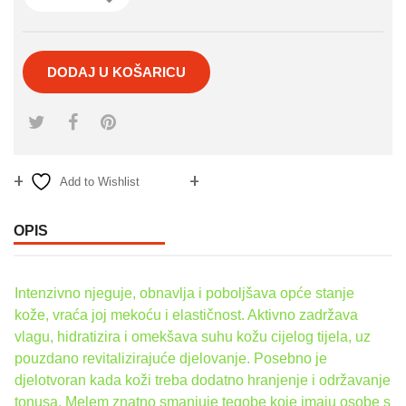
DODAJ U KOŠARICU
Add to Wishlist
Compare
OPIS
Intenzivno njeguje, obnavlja i poboljšava opće stanje
kože, vraća joj mekoću i elastičnost. Aktivno zadržava
vlagu, hidratizira i omekšava suhu kožu cijelog tijela, uz
pouzdano revitalizirajuće djelovanje. Posebno je
djelotvoran kada koži treba dodatno hranjenje i održavanje
tonusa. Melem znatno smanjuje tegobe koje imaju osobe s