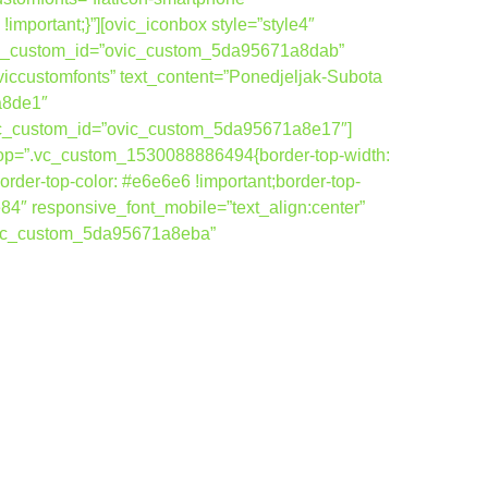
ortant;}”][ovic_iconbox style=”style4″
ovic_custom_id=”ovic_custom_5da95671a8dab”
viccustomfonts” text_content=”Ponedjeljak-Subota
a8de1″
ovic_custom_id=”ovic_custom_5da95671a8e17″]
top=”.vc_custom_1530088886494{border-top-width:
order-top-color: #e6e6e6 !important;border-top-
84″ responsive_font_mobile=”text_align:center”
ovic_custom_5da95671a8eba”