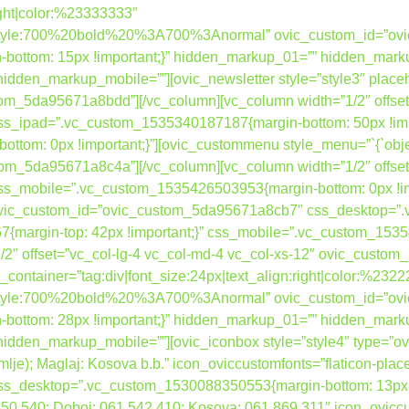
right|color:%23333333″
nt_style:700%20bold%20%3A700%3Anormal” ovic_custom_id=”o
ottom: 15px !important;}” hidden_markup_01=”” hidden_mark
dden_markup_mobile=””][ovic_newsletter style=”style3″ place
tom_5da95671a8bdd”][/vc_column][vc_column width=”1/2″ offset
_ipad=”.vc_custom_1535340187187{margin-bottom: 50px !impo
om: 0px !important;}”][ovic_custommenu style_menu=”`{`object
tom_5da95671a8c4a”][/vc_column][vc_column width=”1/2″ offset
s_mobile=”.vc_custom_1535426503953{margin-bottom: 0px !im
” ovic_custom_id=”ovic_custom_5da95671a8cb7″ css_desktop=
{margin-top: 42px !important;}” css_mobile=”.vc_custom_15354
”1/2″ offset=”vc_col-lg-4 vc_col-md-4 vc_col-xs-12″ ovic_cust
container=”tag:div|font_size:24px|text_align:right|color:%232
nt_style:700%20bold%20%3A700%3Anormal” ovic_custom_id=”o
ottom: 28px !important;}” hidden_markup_01=”” hidden_mark
dden_markup_mobile=””][ovic_iconbox style=”style4″ type=”ovi
zemlje); Maglaj: Kosova b.b.” icon_oviccustomfonts=”flaticon-plac
desktop=”.vc_custom_1530088350553{margin-bottom: 13px !imp
 650 540; Doboj: 061 542 410; Kosova: 061 869 311″ icon_ovicc