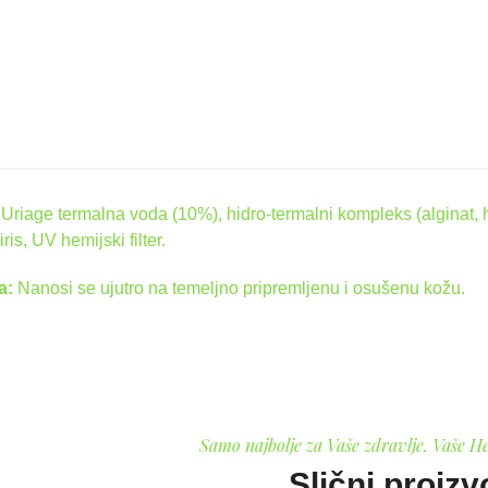
:
Uriage termalna voda (10%), hidro-termalni kompleks (alginat, hij
iris, UV hemijski filter.
a:
Nanosi se ujutro na temeljno pripremljenu i osušenu kožu.
Samo najbolje za Vaše zdravlje. Vaše H
Slični proizv