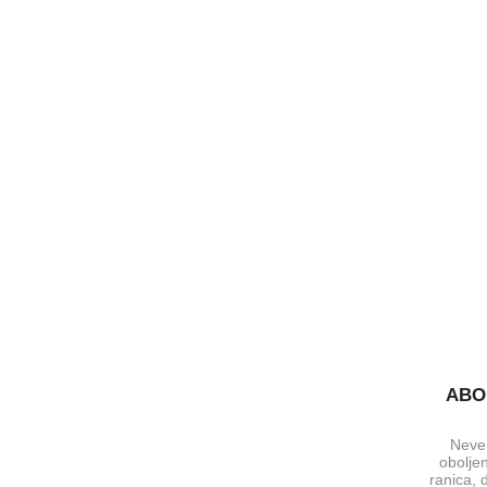
ABO 
Neve
oboljen
ranica, 