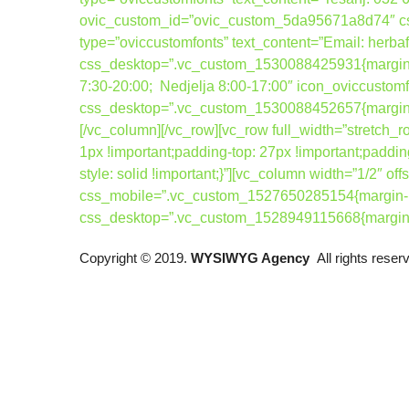
ovic_custom_id=”ovic_custom_5da95671a8d74″ css_
type=”oviccustomfonts” text_content=”Email: her
css_desktop=”.vc_custom_1530088425931{margin-bot
7:30-20:00; Nedjelja 8:00-17:00″ icon_oviccusto
css_desktop=”.vc_custom_1530088452657{margin-bo
[/vc_column][/vc_row][vc_row full_width=”stretc
1px !important;padding-top: 27px !important;paddin
style: solid !important;}”][vc_column width=”1/2″
css_mobile=”.vc_custom_1527650285154{margin-bo
css_desktop=”.vc_custom_1528949115668{margin-to
Copyright © 2019.
WYSIWYG Agency
All rights rese