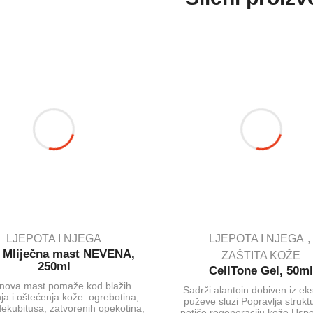
LJEPOTA I NJEGA
LJEPOTA I NJEGA
Mliječna mast NEVENA,
ZAŠTITA KOŽE
250ml
CellTone Gel, 50m
nova mast pomaže kod blažih
Sadrži alantoin dobiven iz ek
ja i oštećenja kože: ogrebotina,
puževe sluzi Popravlja struktu
dekubitusa, zatvorenih opekotina,
potiče regeneraciju kože Uspo