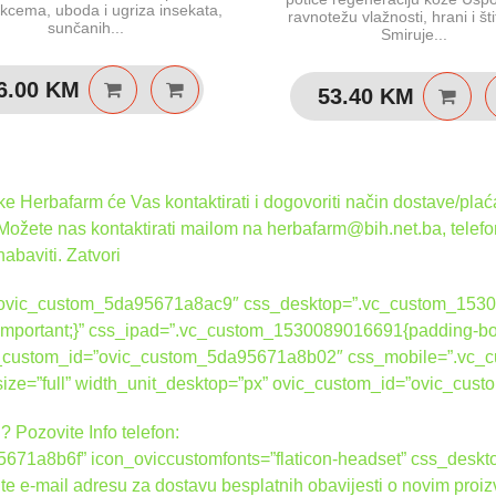
kcema, uboda i ugriza insekata,
ravnotežu vlažnosti, hrani i šti
sunčanih...
Smiruje...
6.00
KM
53.40
KM
 Herbafarm će Vas kontaktirati i dogovoriti način dostave/plaća
 Možete nas kontaktirati mailom na herbafarm@bih.net.ba, telef
nabaviti.
Zatvori
d=”ovic_custom_5da95671a8ac9″ css_desktop=”.vc_custom_1530
 !important;}” css_ipad=”.vc_custom_1530089016691{padding-bot
ovic_custom_id=”ovic_custom_5da95671a8b02″ css_mobile=”.vc
_size=”full” width_unit_desktop=”px” ovic_custom_id=”ovic_c
? Pozovite Info telefon:
671a8b6f” icon_oviccustomfonts=”flaticon-headset” css_des
ite e-mail adresu za dostavu besplatnih obavijesti o novim proi