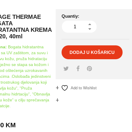
AGE THERMAE
Quantiy:
GATA
RATANTNA KREMA
20, 40ml
ena:
Bogata hidratantna
DODAJ U KOŠARICU
sa UV zaštitom, za suvu i
jivu kožu, pruža hidrataciju
ježno se stapa sa kožom i
je od oštećenja uzrokavanih
cima .Oslobađa jedinstveni
 trostrukog djelovanja koji
lja kožu“, “Pruža
Add to Wishlist
alnu hidrtaciju“, “Obnavlja
ru kože“ u cilju sprečavanja
Compare
atcije.
90
KM