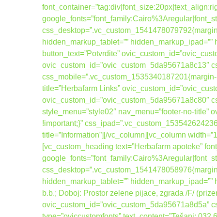
font_container=”tag:div|font_size:20px|text_align:
google_fonts=”font_family:Cairo%3Aregular|fo
css_desktop=”.vc_custom_1541478079792{margin-b
hidden_markup_tablet=”” hidden_markup_ipad=”” hi
button_text=”Potvrdite” ovic_custom_id=”ovic_cus
ovic_custom_id=”ovic_custom_5da95671a8c13″ css
css_mobile=”.vc_custom_1535340187201{margin-bott
title=”Herbafarm Links” ovic_custom_id=”ovic_cus
ovic_custom_id=”ovic_custom_5da95671a8c80″ cs
style_menu=”style02″ nav_menu=”footer-no-title
!important;}” css_ipad=”.vc_custom_1535426242367
title=”Information”][/vc_column][vc_column width=
[vc_custom_heading text=”Herbafarm apoteke” font_
google_fonts=”font_family:Cairo%3Aregular|fo
css_desktop=”.vc_custom_1541478058976{margin-b
hidden_markup_tablet=”” hidden_markup_ipad=”” hi
b.b.; Doboj: Prostor zelene pijace, zgrada /F/ (pri
ovic_custom_id=”ovic_custom_5da95671a8d5a” css_
type=”oviccustomfonts” text_content=”Tešanj: 032