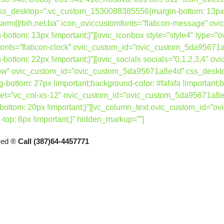
desktop=”.vc_custom_1530088385556{margin-bottom: 13px !imp
bafarm@bih.net.ba” icon_oviccustomfonts=”flaticon-message” 
tom: 13px !important;}”][ovic_iconbox style=”style4″ type=”o
mfonts=”flaticon-clock” ovic_custom_id=”ovic_custom_5da95671
ttom: 22px !important;}”][ovic_socials socials=”0,1,2,3,4″ 
h_row” ovic_custom_id=”ovic_custom_5da95671a8e4d” css_desk
g-bottom: 27px !important;background-color: #fafafa !important;b
 offset=”vc_col-xs-12″ ovic_custom_id=”ovic_custom_5da95671a8e
ttom: 20px !important;}”][vc_column_text ovic_custom_id=”
p: 8px !important;}” hidden_markup=””]
rved ®
Call (387)64-4457771