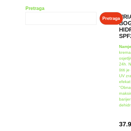
Pretraga
URI
Pretraga
BO
HID
SPF
Namj
krema 
osjetl
24h. N
štiti 
UV zra
efekat
“Obnav
maksim
barije
dehidr
37.