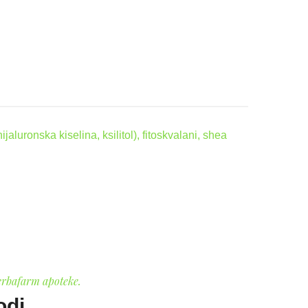
aluronska kiselina, ksilitol), fitoskvalani, shea
erbafarm apoteke.
odi