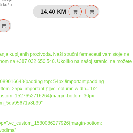
ti kožu
14.40
KM
4
nja kupljenih prozivoda. Naši stručni farmaceuti vam stoje na
onom na +387 032 650 540. Ukoliko na našoj stranici ne možete
089016648{padding-top: 54px !important;padding-
tom: 35px !important;}”][vc_column width=”1/2″
_custom_1527652716264{margin-bottom: 30px
ustom_5da95671a8b39″
ktop=”.vc_custom_1530086277926{margin-bottom:
zvodima”