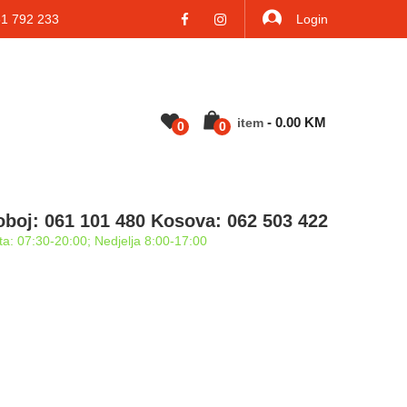
 792 233
Login
-
0.00
KM
Item
0
0
oboj: 061 101 480 Kosova: 062 503 422
a: 07:30-20:00; Nedjelja 8:00-17:00