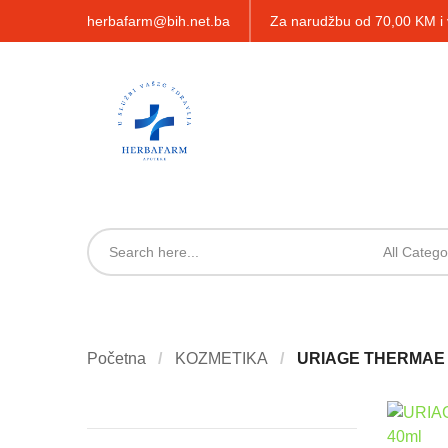
herbafarm@bih.net.ba
Za narudžbu od 70,00 KM 
All Catego
Početna
KOZMETIKA
URIAGE THERMAE 