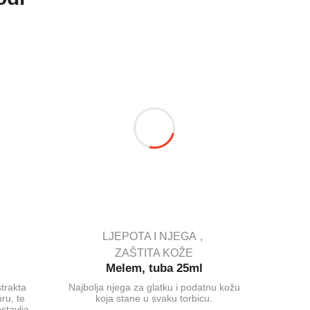
LJEPOTA I NJEGA
ZAŠTITA KOŽE
EMOL
l
Melem, tuba 25ml
Namjena:
strakta
Najbolja njega za glatku i podatnu kožu
i kožu s
ru, te
koja stane u svaku torbicu.
tijel
stavlja