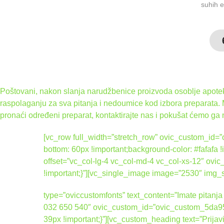
suhih e
Poštovani, nakon slanja narudžbenice proizvoda osoblje apoteke
raspolaganju za sva pitanja i nedoumice kod izbora preparata.
pronaći određeni preparat, kontaktirajte nas i pokušat ćemo ga 
[vc_row full_width=”stretch_row” ovic_custom_i
bottom: 60px !important;background-color: #fafafa
offset=”vc_col-lg-4 vc_col-md-4 vc_col-xs-12″ 
!important;}”][vc_single_image image=”2530″ img
type=”oviccustomfonts” text_content=”Imate pitanja 
032 650 540″ ovic_custom_id=”ovic_custom_5da95
39px !important;}”][vc_custom_heading text=”Prijav