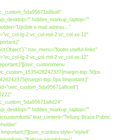
vic_custom_5da95671a8ba6″
up_desktop=”” hidden_markup_laptop=””
holder=”Upišite e-mail adresu…”
=”vc_col-lg-2 vc_col-md-2 vc_col-xs-12″
rtant;}”
 Object`}`” nav_menu=”footer-useful-links”
=”vc_col-lg-2 vc_col-md-2 vc_col-xs-12″
portant;}”][ovic_custommenu
”.vc_custom_1535426242337{margin-top: 50px
26242375{margin-top: 0px !important;}”
om_id=”ovic_custom_5da95671a8ced”]
22222″
vic_custom_5da95671a8d24″
up_desktop=”” hidden_markup_laptop=””
ccustomfonts” text_content=”Tešanj: Braće Pobrić
eholder”
ortant;}”][ovic_iconbox style=”style4″
ustomfonts=”flaticon-smartphone”