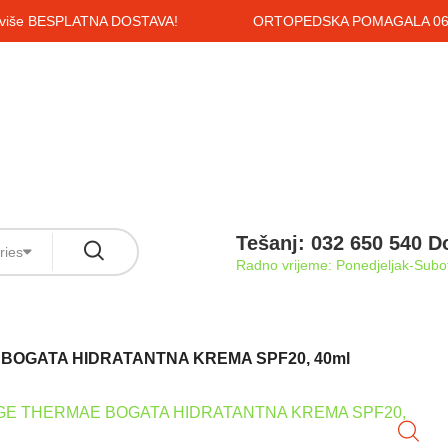
i više BESPLATNA DOSTAVA!
ORTOPEDSKA POMAGALA 061
Tešanj: 032 650 540 D
ries
Radno vrijeme: Ponedjeljak-Subot
BOGATA HIDRATANTNA KREMA SPF20, 40ml