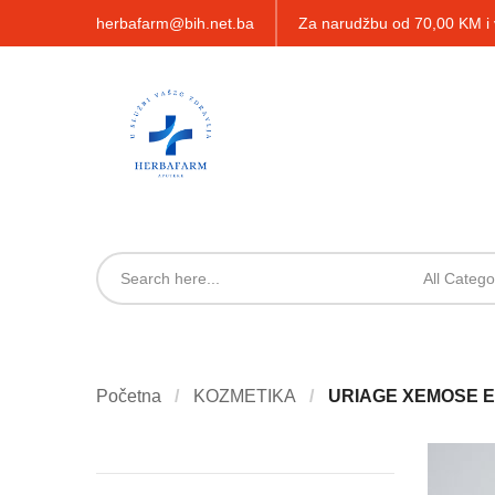
herbafarm@bih.net.ba
Za narudžbu od 70,00 KM 
All Catego
Početna
KOZMETIKA
URIAGE XEMOSE EM