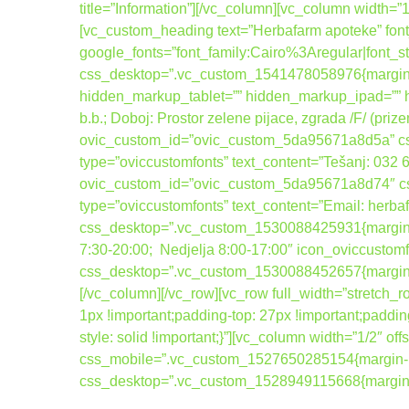
title=”Information”][/vc_column][vc_column width=
[vc_custom_heading text=”Herbafarm apoteke” font_
google_fonts=”font_family:Cairo%3Aregular|fo
css_desktop=”.vc_custom_1541478058976{margin-b
hidden_markup_tablet=”” hidden_markup_ipad=”” hi
b.b.; Doboj: Prostor zelene pijace, zgrada /F/ (pri
ovic_custom_id=”ovic_custom_5da95671a8d5a” css_
type=”oviccustomfonts” text_content=”Tešanj: 032
ovic_custom_id=”ovic_custom_5da95671a8d74″ css_
type=”oviccustomfonts” text_content=”Email: her
css_desktop=”.vc_custom_1530088425931{margin-bot
7:30-20:00; Nedjelja 8:00-17:00″ icon_oviccusto
css_desktop=”.vc_custom_1530088452657{margin-bo
[/vc_column][/vc_row][vc_row full_width=”stretc
1px !important;padding-top: 27px !important;paddin
style: solid !important;}”][vc_column width=”1/2″
css_mobile=”.vc_custom_1527650285154{margin-bo
css_desktop=”.vc_custom_1528949115668{margin-to