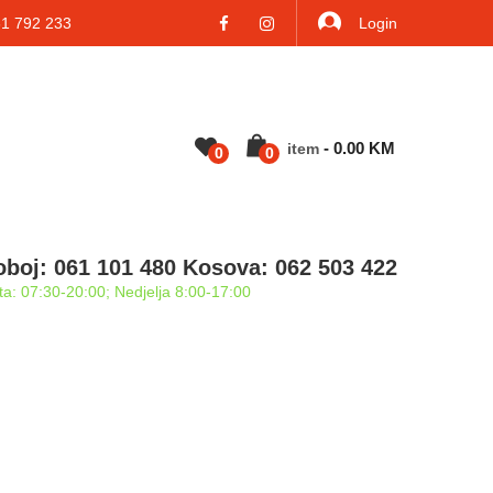
 792 233
Login
-
0.00
KM
Item
0
0
oboj: 061 101 480 Kosova: 062 503 422
a: 07:30-20:00; Nedjelja 8:00-17:00