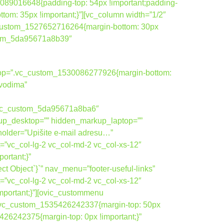
089016648{padding-top: 54px !important;padding-
tom: 35px !important;}”][vc_column width=”1/2″
_custom_1527652716264{margin-bottom: 30px
ustom_5da95671a8b39″
ktop=”.vc_custom_1530086277926{margin-bottom:
zvodima”
vic_custom_5da95671a8ba6″
up_desktop=”” hidden_markup_laptop=””
holder=”Upišite e-mail adresu…”
=”vc_col-lg-2 vc_col-md-2 vc_col-xs-12″
rtant;}”
 Object`}`” nav_menu=”footer-useful-links”
=”vc_col-lg-2 vc_col-md-2 vc_col-xs-12″
portant;}”][ovic_custommenu
”.vc_custom_1535426242337{margin-top: 50px
26242375{margin-top: 0px !important;}”