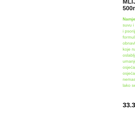
MLI
500
Namj
suvu i
i psor
formul
obnavl
koje n
oslabl
umanju
osjeća
osjeća
nemasn
lako s
33.