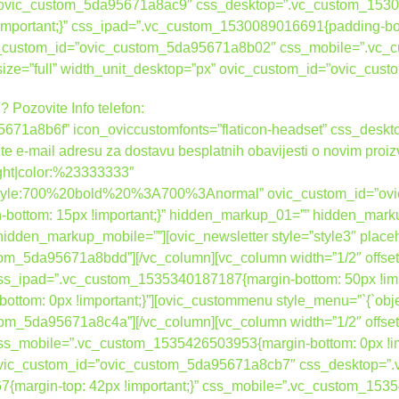
d=”ovic_custom_5da95671a8ac9″ css_desktop=”.vc_custom_1530
 !important;}” css_ipad=”.vc_custom_1530089016691{padding-bot
ovic_custom_id=”ovic_custom_5da95671a8b02″ css_mobile=”.vc
_size=”full” width_unit_desktop=”px” ovic_custom_id=”ovic_c
? Pozovite Info telefon:
671a8b6f” icon_oviccustomfonts=”flaticon-headset” css_des
ite e-mail adresu za dostavu besplatnih obavijesti o novim proi
right|color:%23333333″
nt_style:700%20bold%20%3A700%3Anormal” ovic_custom_id=”o
ottom: 15px !important;}” hidden_markup_01=”” hidden_mark
dden_markup_mobile=””][ovic_newsletter style=”style3″ place
tom_5da95671a8bdd”][/vc_column][vc_column width=”1/2″ offset
_ipad=”.vc_custom_1535340187187{margin-bottom: 50px !impo
om: 0px !important;}”][ovic_custommenu style_menu=”`{`object
tom_5da95671a8c4a”][/vc_column][vc_column width=”1/2″ offset
s_mobile=”.vc_custom_1535426503953{margin-bottom: 0px !im
” ovic_custom_id=”ovic_custom_5da95671a8cb7″ css_desktop=
{margin-top: 42px !important;}” css_mobile=”.vc_custom_15354