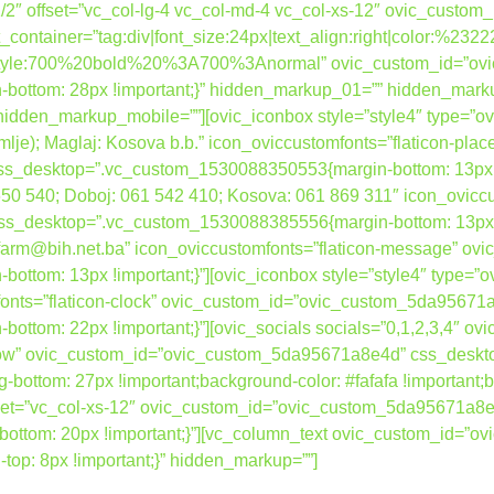
”1/2″ offset=”vc_col-lg-4 vc_col-md-4 vc_col-xs-12″ ovic_cust
container=”tag:div|font_size:24px|text_align:right|color:%232
nt_style:700%20bold%20%3A700%3Anormal” ovic_custom_id=”o
ottom: 28px !important;}” hidden_markup_01=”” hidden_mark
dden_markup_mobile=””][ovic_iconbox style=”style4″ type=”ovi
zemlje); Maglaj: Kosova b.b.” icon_oviccustomfonts=”flaticon-plac
desktop=”.vc_custom_1530088350553{margin-bottom: 13px !imp
 650 540; Doboj: 061 542 410; Kosova: 061 869 311″ icon_ovicc
desktop=”.vc_custom_1530088385556{margin-bottom: 13px !imp
bafarm@bih.net.ba” icon_oviccustomfonts=”flaticon-message” 
tom: 13px !important;}”][ovic_iconbox style=”style4″ type=”o
mfonts=”flaticon-clock” ovic_custom_id=”ovic_custom_5da95671
ttom: 22px !important;}”][ovic_socials socials=”0,1,2,3,4″ 
h_row” ovic_custom_id=”ovic_custom_5da95671a8e4d” css_desk
g-bottom: 27px !important;background-color: #fafafa !important;b
 offset=”vc_col-xs-12″ ovic_custom_id=”ovic_custom_5da95671a8e
ttom: 20px !important;}”][vc_column_text ovic_custom_id=”
p: 8px !important;}” hidden_markup=””]