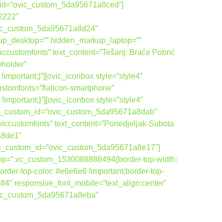
om_id=”ovic_custom_5da95671a8ced”]
22222″
vic_custom_5da95671a8d24″
up_desktop=”” hidden_markup_laptop=””
ccustomfonts” text_content=”Tešanj: Braće Pobrić
eholder”
ortant;}”][ovic_iconbox style=”style4″
ustomfonts=”flaticon-smartphone”
ortant;}”][ovic_iconbox style=”style4″
ovic_custom_id=”ovic_custom_5da95671a8dab”
viccustomfonts” text_content=”Ponedjeljak-Subota
a8de1″
ovic_custom_id=”ovic_custom_5da95671a8e17″]
top=”.vc_custom_1530088886494{border-top-width:
order-top-color: #e6e6e6 !important;border-top-
84″ responsive_font_mobile=”text_align:center”
ovic_custom_5da95671a8eba”