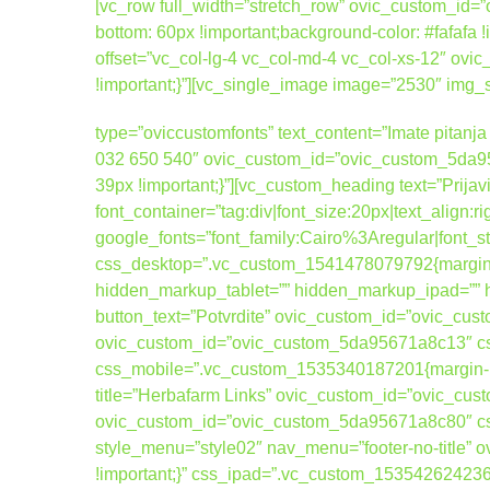
[vc_row full_width=”stretch_row” ovic_custom_i
bottom: 60px !important;background-color: #fafafa
offset=”vc_col-lg-4 vc_col-md-4 vc_col-xs-12″ 
!important;}”][vc_single_image image=”2530″ img
type=”oviccustomfonts” text_content=”Imate pitanja 
032 650 540″ ovic_custom_id=”ovic_custom_5da95
39px !important;}”][vc_custom_heading text=”Prijav
font_container=”tag:div|font_size:20px|text_align:
google_fonts=”font_family:Cairo%3Aregular|fo
css_desktop=”.vc_custom_1541478079792{margin-b
hidden_markup_tablet=”” hidden_markup_ipad=”” hi
button_text=”Potvrdite” ovic_custom_id=”ovic_cus
ovic_custom_id=”ovic_custom_5da95671a8c13″ css
css_mobile=”.vc_custom_1535340187201{margin-bott
title=”Herbafarm Links” ovic_custom_id=”ovic_cus
ovic_custom_id=”ovic_custom_5da95671a8c80″ cs
style_menu=”style02″ nav_menu=”footer-no-title
!important;}” css_ipad=”.vc_custom_1535426242367