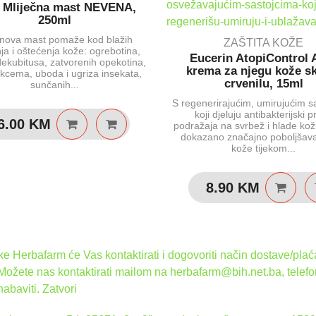
Mliječna mast NEVENA,
250ml
nova mast pomaže kod blažih
ZAŠTITA KOŽE
ja i oštećenja kože: ogrebotina,
Eucerin AtopiControl 
dekubitusa, zatvorenih opekotina,
krema za njegu kože s
kcema, uboda i ugriza insekata,
crvenilu, 15ml
sunčanih...
S regenerirajućim, umirujućim s
koji djeluju antibakterijski p
6.00
KM
podražaja na svrbež i hlade kožu
dokazano značajno poboljšava
kože tijekom...
8.90
KM
 Herbafarm će Vas kontaktirati i dogovoriti način dostave/plaća
 Možete nas kontaktirati mailom na herbafarm@bih.net.ba, telef
nabaviti.
Zatvori