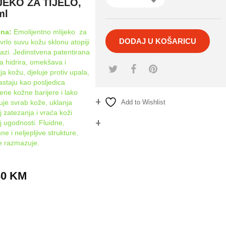
JEKO ZA TIJELO,
ml
ena:
Emolijentno mlijeko za
DODAJ U KOŠARICU
 vrlo suvu kožu sklonu atopiji
ijazi. Jedinstvena patentirana
a hidrira, omekšava i
ja kožu, djeluje protiv upala,
astaju kao posljedica
jene kožne barijere i lako
je svrab kože, uklanja
Add to Wishlist
j zatezanja i vraća koži
j ugodnosti. Fluidne,
Compare
e i neljepljive strukture,
e razmazuje.
30
KM