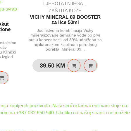
ABO N
LJEPOTA I NJEGA
E i
ZAŠTITA KOŽE
Mast 
VICHY MINERAL 89 BOOSTER
za lice 50ml
Akut
klone
Jedinstvena kombinacija Vichy
mineralizovane termalne vode po prvi
put u koncentraciji od 89% udružena sa
astojcima
hijaluronskom kiselinom prirodnog
rotiv
porekla. Minéral 89...
 Klinički
 izgled
39.50
KM
nja kupljenih prozivoda. Naši stručni farmaceuti vam stoje na
onom na +387 032 650 540. Ukoliko na našoj stranici ne možete