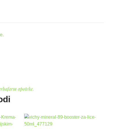
e.
erbafarm apoteke.
odi