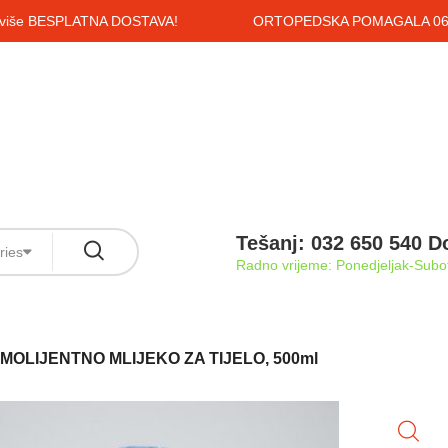
i više BESPLATNA DOSTAVA!
ORTOPEDSKA POMAGALA 061
Tešanj: 032 650 540 D
ries
Radno vrijeme: Ponedjeljak-Subot
OLIJENTNO MLIJEKO ZA TIJELO, 500ml