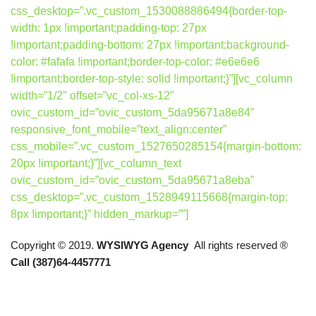
css_desktop=”.vc_custom_1530088886494{border-top-
width: 1px !important;padding-top: 27px
!important;padding-bottom: 27px !important;background-
color: #fafafa !important;border-top-color: #e6e6e6
!important;border-top-style: solid !important;}”][vc_column
width=”1/2″ offset=”vc_col-xs-12″
ovic_custom_id=”ovic_custom_5da95671a8e84″
responsive_font_mobile=”text_align:center”
css_mobile=”.vc_custom_1527650285154{margin-bottom:
20px !important;}”][vc_column_text
ovic_custom_id=”ovic_custom_5da95671a8eba”
css_desktop=”.vc_custom_1528949115668{margin-top:
8px !important;}” hidden_markup=””]
Copyright © 2019.
WYSIWYG Agency
All rights reserved ®
Call (387)64-4457771