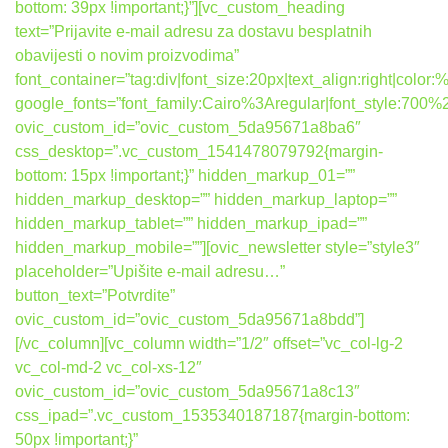
bottom: 39px !important;}”][vc_custom_heading
text=”Prijavite e-mail adresu za dostavu besplatnih
obavijesti o novim proizvodima”
font_container=”tag:div|font_size:20px|text_align:right|colo
google_fonts=”font_family:Cairo%3Aregular|font_style:7
ovic_custom_id=”ovic_custom_5da95671a8ba6″
css_desktop=”.vc_custom_1541478079792{margin-
bottom: 15px !important;}” hidden_markup_01=””
hidden_markup_desktop=”” hidden_markup_laptop=””
hidden_markup_tablet=”” hidden_markup_ipad=””
hidden_markup_mobile=””][ovic_newsletter style=”style3″
placeholder=”Upišite e-mail adresu…”
button_text=”Potvrdite”
ovic_custom_id=”ovic_custom_5da95671a8bdd”]
[/vc_column][vc_column width=”1/2″ offset=”vc_col-lg-2
vc_col-md-2 vc_col-xs-12″
ovic_custom_id=”ovic_custom_5da95671a8c13″
css_ipad=”.vc_custom_1535340187187{margin-bottom:
50px !important;}”