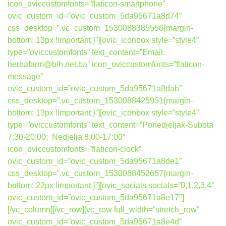
icon_oviccustomfonts=”flaticon-smartphone”
ovic_custom_id=”ovic_custom_5da95671a8d74″
css_desktop=”.vc_custom_1530088385556{margin-
bottom: 13px !important;}”][ovic_iconbox style=”style4″
type=”oviccustomfonts” text_content=”Email:
herbafarm@bih.net.ba” icon_oviccustomfonts=”flaticon-
message”
ovic_custom_id=”ovic_custom_5da95671a8dab”
css_desktop=”.vc_custom_1530088425931{margin-
bottom: 13px !important;}”][ovic_iconbox style=”style4″
type=”oviccustomfonts” text_content=”Ponedjeljak-Subota
7:30-20:00; Nedjelja 8:00-17:00″
icon_oviccustomfonts=”flaticon-clock”
ovic_custom_id=”ovic_custom_5da95671a8de1″
css_desktop=”.vc_custom_1530088452657{margin-
bottom: 22px !important;}”][ovic_socials socials=”0,1,2,3,4″
ovic_custom_id=”ovic_custom_5da95671a8e17″]
[/vc_column][/vc_row][vc_row full_width=”stretch_row”
ovic_custom_id=”ovic_custom_5da95671a8e4d”