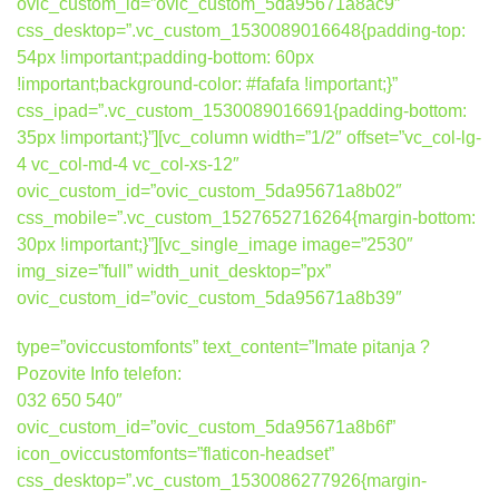
ovic_custom_id=”ovic_custom_5da95671a8ac9″
css_desktop=”.vc_custom_1530089016648{padding-top:
54px !important;padding-bottom: 60px
!important;background-color: #fafafa !important;}”
css_ipad=”.vc_custom_1530089016691{padding-bottom:
35px !important;}”][vc_column width=”1/2″ offset=”vc_col-lg-
4 vc_col-md-4 vc_col-xs-12″
ovic_custom_id=”ovic_custom_5da95671a8b02″
css_mobile=”.vc_custom_1527652716264{margin-bottom:
30px !important;}”][vc_single_image image=”2530″
img_size=”full” width_unit_desktop=”px”
ovic_custom_id=”ovic_custom_5da95671a8b39″
type=”oviccustomfonts” text_content=”Imate pitanja ?
Pozovite Info telefon:
032 650 540″
ovic_custom_id=”ovic_custom_5da95671a8b6f”
icon_oviccustomfonts=”flaticon-headset”
css_desktop=”.vc_custom_1530086277926{margin-