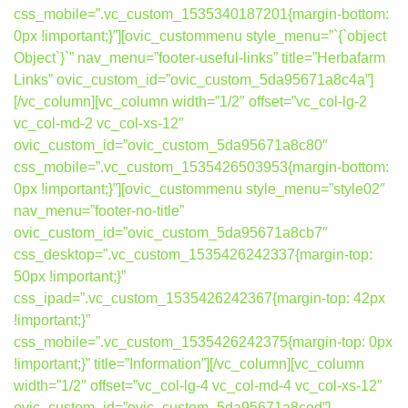
css_mobile=”.vc_custom_1535340187201{margin-bottom:
0px !important;}”][ovic_custommenu style_menu=”`{`object
Object`}`” nav_menu=”footer-useful-links” title=”Herbafarm
Links” ovic_custom_id=”ovic_custom_5da95671a8c4a”]
[/vc_column][vc_column width=”1/2″ offset=”vc_col-lg-2
vc_col-md-2 vc_col-xs-12″
ovic_custom_id=”ovic_custom_5da95671a8c80″
css_mobile=”.vc_custom_1535426503953{margin-bottom:
0px !important;}”][ovic_custommenu style_menu=”style02″
nav_menu=”footer-no-title”
ovic_custom_id=”ovic_custom_5da95671a8cb7″
css_desktop=”.vc_custom_1535426242337{margin-top:
50px !important;}”
css_ipad=”.vc_custom_1535426242367{margin-top: 42px
!important;}”
css_mobile=”.vc_custom_1535426242375{margin-top: 0px
!important;}” title=”Information”][/vc_column][vc_column
width=”1/2″ offset=”vc_col-lg-4 vc_col-md-4 vc_col-xs-12″
ovic_custom_id=”ovic_custom_5da95671a8ced”]