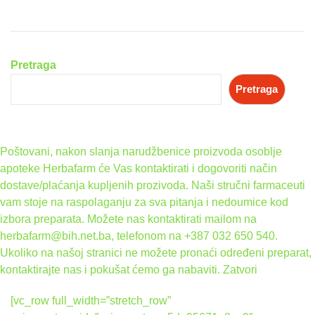
Pretraga
Pretraga
Poštovani, nakon slanja narudžbenice proizvoda osoblje
apoteke Herbafarm će Vas kontaktirati i dogovoriti način
dostave/plaćanja kupljenih prozivoda. Naši stručni farmaceuti
vam stoje na raspolaganju za sva pitanja i nedoumice kod
izbora preparata. Možete nas kontaktirati mailom na
herbafarm@bih.net.ba, telefonom na +387 032 650 540.
Ukoliko na našoj stranici ne možete pronaći određeni preparat,
kontaktirajte nas i pokušat ćemo ga nabaviti.
Zatvori
[vc_row full_width=”stretch_row”