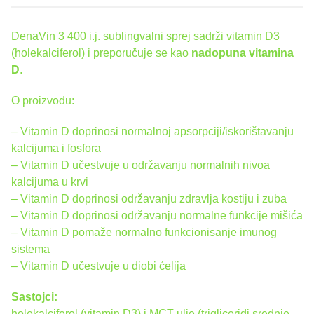
DenaVin 3 400 i.j. sublingvalni sprej sadrži vitamin D3
(holekalciferol) i preporučuje se kao
nadopuna vitamina
D
.
O proizvodu:
– Vitamin D doprinosi normalnoj apsorpciji/iskorištavanju
kalcijuma i fosfora
– Vitamin D učestvuje u održavanju normalnih nivoa
kalcijuma u krvi
– Vitamin D doprinosi održavanju zdravlja kostiju i zuba
– Vitamin D doprinosi održavanju normalne funkcije mišića
– Vitamin D pomaže normalno funkcionisanje imunog
sistema
– Vitamin D učestvuje u diobi ćelija
Sastojci:
holekalciferol (vitamin D3) i MCT ulje (trigliceridi srednje