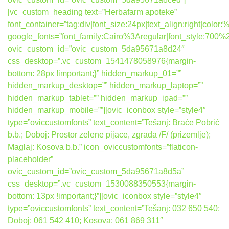
[vc_custom_heading text=”Herbafarm apoteke”
font_container=”tag:div|font_size:24px|text_align:right|colo
google_fonts=”font_family:Cairo%3Aregular|font_style:7
ovic_custom_id=”ovic_custom_5da95671a8d24″
css_desktop=”.vc_custom_1541478058976{margin-
bottom: 28px !important;}” hidden_markup_01=””
hidden_markup_desktop=”” hidden_markup_laptop=””
hidden_markup_tablet=”” hidden_markup_ipad=””
hidden_markup_mobile=””][ovic_iconbox style=”style4″
type=”oviccustomfonts” text_content=”Tešanj: Braće Pobrić
b.b.; Doboj: Prostor zelene pijace, zgrada /F/ (prizemlje);
Maglaj: Kosova b.b.” icon_oviccustomfonts=”flaticon-
placeholder”
ovic_custom_id=”ovic_custom_5da95671a8d5a”
css_desktop=”.vc_custom_1530088350553{margin-
bottom: 13px !important;}”][ovic_iconbox style=”style4″
type=”oviccustomfonts” text_content=”Tešanj: 032 650 540;
Doboj: 061 542 410; Kosova: 061 869 311″