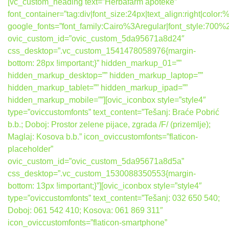
[vc_custom_heading text=”Herbafarm apoteke”
font_container=”tag:div|font_size:24px|text_align:right|colo
google_fonts=”font_family:Cairo%3Aregular|font_style:7
ovic_custom_id=”ovic_custom_5da95671a8d24″
css_desktop=”.vc_custom_1541478058976{margin-
bottom: 28px !important;}” hidden_markup_01=””
hidden_markup_desktop=”” hidden_markup_laptop=””
hidden_markup_tablet=”” hidden_markup_ipad=””
hidden_markup_mobile=””][ovic_iconbox style=”style4″
type=”oviccustomfonts” text_content=”Tešanj: Braće Pobrić
b.b.; Doboj: Prostor zelene pijace, zgrada /F/ (prizemlje);
Maglaj: Kosova b.b.” icon_oviccustomfonts=”flaticon-
placeholder”
ovic_custom_id=”ovic_custom_5da95671a8d5a”
css_desktop=”.vc_custom_1530088350553{margin-
bottom: 13px !important;}”][ovic_iconbox style=”style4″
type=”oviccustomfonts” text_content=”Tešanj: 032 650 540;
Doboj: 061 542 410; Kosova: 061 869 311″
icon_oviccustomfonts=”flaticon-smartphone”