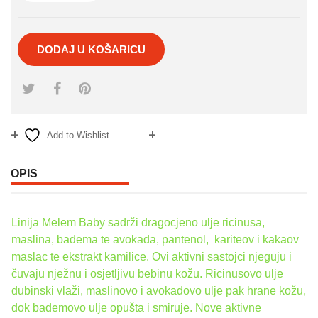
DODAJ U KOŠARICU
Add to Wishlist
Compare
OPIS
Linija Melem Baby sadrži dragocjeno ulje ricinusa,
maslina, badema te avokada, pantenol, kariteov i kakaov
maslac te ekstrakt kamilice. Ovi aktivni sastojci njeguju i
čuvaju nježnu i osjetljivu bebinu kožu. Ricinusovo ulje
dubinski vlaži, maslinovo i avokadovo ulje pak hrane kožu,
dok bademovo ulje opušta i smiruje. Nove aktivne