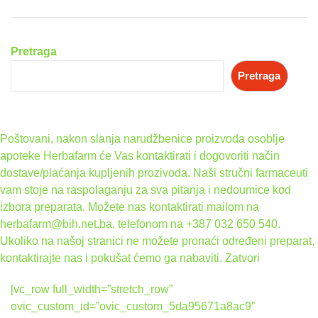
Pretraga
Pretraga
Poštovani, nakon slanja narudžbenice proizvoda osoblje
apoteke Herbafarm će Vas kontaktirati i dogovoriti način
dostave/plaćanja kupljenih prozivoda. Naši stručni farmaceuti
vam stoje na raspolaganju za sva pitanja i nedoumice kod
izbora preparata. Možete nas kontaktirati mailom na
herbafarm@bih.net.ba, telefonom na +387 032 650 540.
Ukoliko na našoj stranici ne možete pronaći određeni preparat,
kontaktirajte nas i pokušat ćemo ga nabaviti.
Zatvori
[vc_row full_width=”stretch_row”
ovic_custom_id=”ovic_custom_5da95671a8ac9″