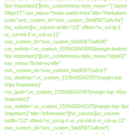
0px !important;}”][ovic_custommenu style_menu=”`{`object
Object`}`” nav_menu=”footer-useful-links” title=”Herbafarm
Links” ovic_custom_id=”ovic_custom_5da95671a8c4a”]
[/vc_column][vc_column width=”1/2″ offset=”vc_col-lg-2
vc_col-md-2 vc_col-xs-12″
ovic_custom_id=”ovic_custom_5da95671a8c80″
css_mobile=”.vc_custom_1535426503953{margin-bottom:
0px !important;}”][ovic_custommenu style_menu=”style02″
nav_menu=”footer-no-title”
ovic_custom_id=”ovic_custom_5da95671a8cb7″
css_desktop=”.vc_custom_1535426242337{margin-top:
50px !important;}”
css_ipad=”.vc_custom_1535426242367{margin-top: 42px
!important;}”
css_mobile=”.vc_custom_1535426242375{margin-top: 0px
!important;}” title=”Information”][/vc_column][vc_column
width=”1/2″ offset=”vc_col-lg-4 vc_col-md-4 vc_col-xs-12″
ovic_custom_id=”ovic_custom_5da95671a8ced”]