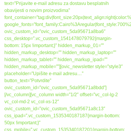
text=”Prijavite e-mail adresu za dostavu besplatnih
obavijesti o novim proizvodima”
font_container=”tag:div|font_size:20px|text_align:right|colo
google_fonts=”font_family:Cairo%3Aregular|font_style:7
ovic_custom_id=”ovic_custom_5da95671a8ba6″
css_desktop=”.vc_custom_1541478079792{margin-
bottom: 15px !important;}” hidden_markup_01=””
hidden_markup_desktop=”” hidden_markup_laptop=””
hidden_markup_tablet=”” hidden_markup_ipad=””
hidden_markup_mobile=””][ovic_newsletter style=”style3″
placeholder=”Upišite e-mail adresu…”
button_text=”Potvrdite”
ovic_custom_id=”ovic_custom_5da95671a8bdd”]
[/vc_column][vc_column width=”1/2″ offset=”vc_col-lg-2
vc_col-md-2 vc_col-xs-12″
ovic_custom_id=”ovic_custom_5da95671a8c13″
css_ipad=”.vc_custom_1535340187187{margin-bottom:
50px !important;}”
css_mobile=”.vc_custom_1535340187201{margin-bottom: