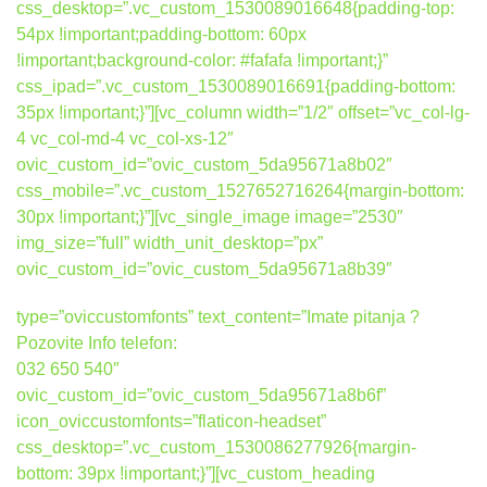
css_desktop=”.vc_custom_1530089016648{padding-top:
54px !important;padding-bottom: 60px
!important;background-color: #fafafa !important;}”
css_ipad=”.vc_custom_1530089016691{padding-bottom:
35px !important;}”][vc_column width=”1/2″ offset=”vc_col-lg-
4 vc_col-md-4 vc_col-xs-12″
ovic_custom_id=”ovic_custom_5da95671a8b02″
css_mobile=”.vc_custom_1527652716264{margin-bottom:
30px !important;}”][vc_single_image image=”2530″
img_size=”full” width_unit_desktop=”px”
ovic_custom_id=”ovic_custom_5da95671a8b39″
type=”oviccustomfonts” text_content=”Imate pitanja ?
Pozovite Info telefon:
032 650 540″
ovic_custom_id=”ovic_custom_5da95671a8b6f”
icon_oviccustomfonts=”flaticon-headset”
css_desktop=”.vc_custom_1530086277926{margin-
bottom: 39px !important;}”][vc_custom_heading