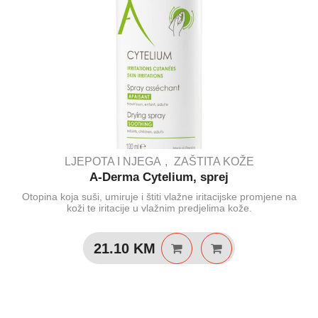
LJEPOTA I NJEGA
ZAŠTITA KOŽE
A-Derma Cytelium, sprej
Otopina koja suši, umiruje i štiti vlažne iritacijske promjene na
koži te iritacije u vlažnim predjelima kože.
21.10
KM