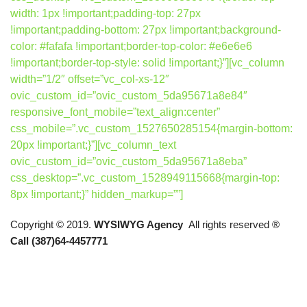
width: 1px !important;padding-top: 27px
!important;padding-bottom: 27px !important;background-
color: #fafafa !important;border-top-color: #e6e6e6
!important;border-top-style: solid !important;}”][vc_column
width=”1/2″ offset=”vc_col-xs-12″
ovic_custom_id=”ovic_custom_5da95671a8e84″
responsive_font_mobile=”text_align:center”
css_mobile=”.vc_custom_1527650285154{margin-bottom:
20px !important;}”][vc_column_text
ovic_custom_id=”ovic_custom_5da95671a8eba”
css_desktop=”.vc_custom_1528949115668{margin-top:
8px !important;}” hidden_markup=””]
Copyright © 2019.
WYSIWYG Agency
All rights reserved ®
Call (387)64-4457771