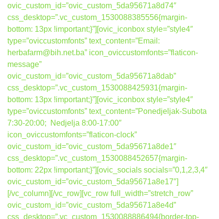
ovic_custom_id=”ovic_custom_5da95671a8d74″
css_desktop=”.vc_custom_1530088385556{margin-
bottom: 13px !important;}”][ovic_iconbox style=”style4″
type=”oviccustomfonts” text_content=”Email:
herbafarm@bih.net.ba” icon_oviccustomfonts=”flaticon-
message”
ovic_custom_id=”ovic_custom_5da95671a8dab”
css_desktop=”.vc_custom_1530088425931{margin-
bottom: 13px !important;}”][ovic_iconbox style=”style4″
type=”oviccustomfonts” text_content=”Ponedjeljak-Subota
7:30-20:00; Nedjelja 8:00-17:00″
icon_oviccustomfonts=”flaticon-clock”
ovic_custom_id=”ovic_custom_5da95671a8de1″
css_desktop=”.vc_custom_1530088452657{margin-
bottom: 22px !important;}”][ovic_socials socials=”0,1,2,3,4″
ovic_custom_id=”ovic_custom_5da95671a8e17″]
[/vc_column][/vc_row][vc_row full_width=”stretch_row”
ovic_custom_id=”ovic_custom_5da95671a8e4d”
css_desktop=”.vc_custom_1530088886494{border-top-