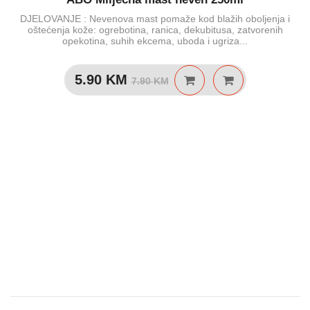
DJELOVANJE : Nevenova mast pomaže kod blažih oboljenja i
oštećenja kože: ogrebotina, ranica, dekubitusa, zatvorenih
opekotina, suhih ekcema, uboda i ugriza...
Izvorna
Trenutna
5.90
KM
7.90
KM
cijena
cijena
bila
je:
je:
5.90 KM.
7.90 KM.