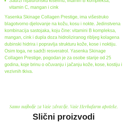
Sadrži hijaluronsku kiselinu, vitamin B kompleksa,
vitamin C, mangan i cink
Yasenka Skinage Collagen Prestige, ima višestruko
blagotvorno djelovanje na kožu, kosu i nokte. Jedinstvena
kombinacija sastojaka, koju čine: vitamini B kompleksa,
mangan, cink i dupla doza hidroliziranog ribljeg kolagena
dubinski hidrira i popravlja strukturu kože, kose i noktiju.
Osim toga, ne sadrži resveratrol. Yasenka Skinage
Collagen Prestige, pogodan je za osobe starije od 25
godina, koje brinu o očuvanju i jačanju kože, kose, kostiju i
vezivnih tkiva.
Samo najbolje za Vaše zdravlje. Vaše Herbafarm apoteke.
Slični proizvodi