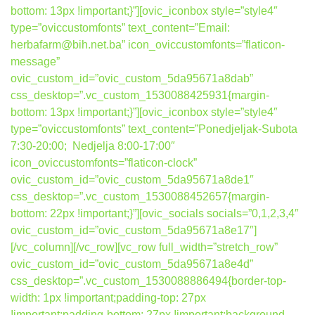
bottom: 13px !important;}”][ovic_iconbox style=”style4″
type=”oviccustomfonts” text_content=”Email:
herbafarm@bih.net.ba” icon_oviccustomfonts=”flaticon-
message”
ovic_custom_id=”ovic_custom_5da95671a8dab”
css_desktop=”.vc_custom_1530088425931{margin-
bottom: 13px !important;}”][ovic_iconbox style=”style4″
type=”oviccustomfonts” text_content=”Ponedjeljak-Subota
7:30-20:00; Nedjelja 8:00-17:00″
icon_oviccustomfonts=”flaticon-clock”
ovic_custom_id=”ovic_custom_5da95671a8de1″
css_desktop=”.vc_custom_1530088452657{margin-
bottom: 22px !important;}”][ovic_socials socials=”0,1,2,3,4″
ovic_custom_id=”ovic_custom_5da95671a8e17″]
[/vc_column][/vc_row][vc_row full_width=”stretch_row”
ovic_custom_id=”ovic_custom_5da95671a8e4d”
css_desktop=”.vc_custom_1530088886494{border-top-
width: 1px !important;padding-top: 27px
!important;padding-bottom: 27px !important;background-