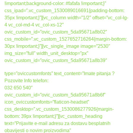
!important;background-color: #fafafa !important;}”
css_ipad=”.vc_custom_1530089016691{padding-bottom:
35px !important;}”][vc_column width=”1/2″ offset=”vc_col-lg-
4 vc_col-md-4 vc_col-xs-12″
ovic_custom_id=”ovic_custom_5da95671a8b02″
css_mobile=”.vc_custom_1527652716264{margin-bottom:
30px !important;}”][vc_single_image image=”2530″
img_size=”full” width_unit_desktop=”px”
ovic_custom_id=”ovic_custom_5da95671a8b39″
type=”oviccustomfonts” text_content=”Imate pitanja ?
Pozovite Info telefon:
032 650 540″
ovic_custom_id=”ovic_custom_5da95671a8b6f”
icon_oviccustomfonts=”flaticon-headset”
css_desktop=”.vc_custom_1530086277926{margin-
bottom: 39px !important;}”][vc_custom_heading
text=”Prijavite e-mail adresu za dostavu besplatnih
obavijesti o novim proizvodima”