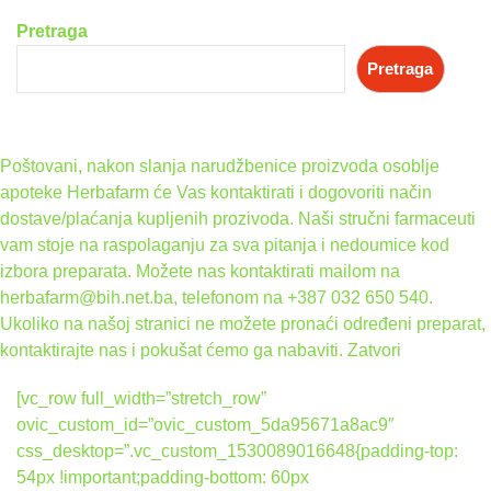
Pretraga
Pretraga
Poštovani, nakon slanja narudžbenice proizvoda osoblje
apoteke Herbafarm će Vas kontaktirati i dogovoriti način
dostave/plaćanja kupljenih prozivoda. Naši stručni farmaceuti
vam stoje na raspolaganju za sva pitanja i nedoumice kod
izbora preparata. Možete nas kontaktirati mailom na
herbafarm@bih.net.ba, telefonom na +387 032 650 540.
Ukoliko na našoj stranici ne možete pronaći određeni preparat,
kontaktirajte nas i pokušat ćemo ga nabaviti.
Zatvori
[vc_row full_width=”stretch_row”
ovic_custom_id=”ovic_custom_5da95671a8ac9″
css_desktop=”.vc_custom_1530089016648{padding-top:
54px !important;padding-bottom: 60px