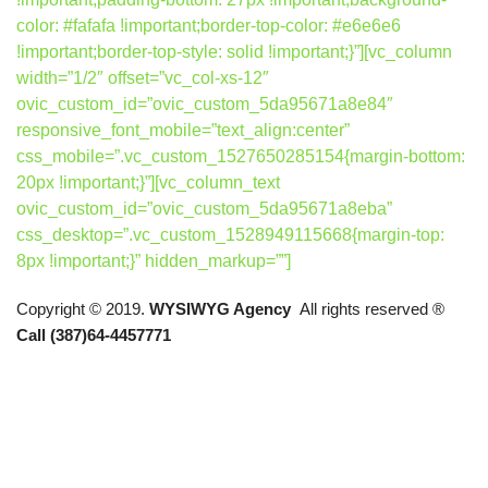
color: #fafafa !important;border-top-color: #e6e6e6
!important;border-top-style: solid !important;}”][vc_column
width=”1/2″ offset=”vc_col-xs-12″
ovic_custom_id=”ovic_custom_5da95671a8e84″
responsive_font_mobile=”text_align:center”
css_mobile=”.vc_custom_1527650285154{margin-bottom:
20px !important;}”][vc_column_text
ovic_custom_id=”ovic_custom_5da95671a8eba”
css_desktop=”.vc_custom_1528949115668{margin-top:
8px !important;}” hidden_markup=””]
Copyright © 2019.
WYSIWYG Agency
All rights reserved ®
Call (387)64-4457771