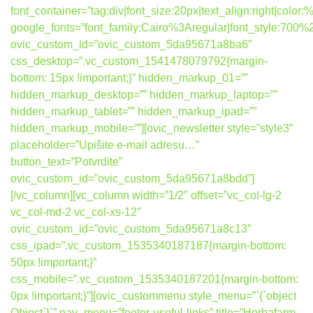
font_container=”tag:div|font_size:20px|text_align:right|colo
google_fonts=”font_family:Cairo%3Aregular|font_style:7
ovic_custom_id=”ovic_custom_5da95671a8ba6″
css_desktop=”.vc_custom_1541478079792{margin-
bottom: 15px !important;}” hidden_markup_01=””
hidden_markup_desktop=”” hidden_markup_laptop=””
hidden_markup_tablet=”” hidden_markup_ipad=””
hidden_markup_mobile=””][ovic_newsletter style=”style3″
placeholder=”Upišite e-mail adresu…”
button_text=”Potvrdite”
ovic_custom_id=”ovic_custom_5da95671a8bdd”]
[/vc_column][vc_column width=”1/2″ offset=”vc_col-lg-2
vc_col-md-2 vc_col-xs-12″
ovic_custom_id=”ovic_custom_5da95671a8c13″
css_ipad=”.vc_custom_1535340187187{margin-bottom:
50px !important;}”
css_mobile=”.vc_custom_1535340187201{margin-bottom:
0px !important;}”][ovic_custommenu style_menu=”`{`object
Object`}`” nav_menu=”footer-useful-links” title=”Herbafarm