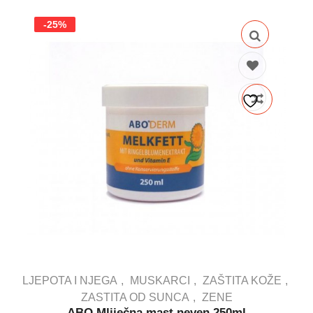
-25%
LJEPOTA I NJEGA
MUSKARCI
ZAŠTITA KOŽE
ZASTITA OD SUNCA
ZENE
ABO Mliječna mast neven 250ml