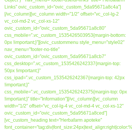
Links” ovic_custom_id=”ovic_custom_5da95671a8c4a”]
[/vc_column][vc_column width=”1/2″ offset=”vc_col-lg-2
vc_col-md-2 vc_col-xs-12″
ovic_custom_id=”ovic_custom_5da95671a8c80″
css_mobile=”.vc_custom_1535426503953{margin-bottom:
0px !important;}”][ovic_custommenu style_menu=”style02″
nav_menu=”footer-no-title”
ovic_custom_id=”ovic_custom_5da95671a8cb7″
css_desktop=”.vc_custom_1535426242337{margin-top:
50px !important;}”
css_ipad=”.vc_custom_1535426242367{margin-top: 42px
!important;}”
css_mobile=”.vc_custom_1535426242375{margin-top: 0px
!important;}” title=”Information”][/vc_column][vc_column
width=”1/2″ offset=”vc_col-lg-4 vc_col-md-4 vc_col-xs-12″
ovic_custom_id=”ovic_custom_5da95671a8ced”]
[vc_custom_heading text=”Herbafarm apoteke”
font_container=”tag:div|font_size:24px|text_align:right|colo