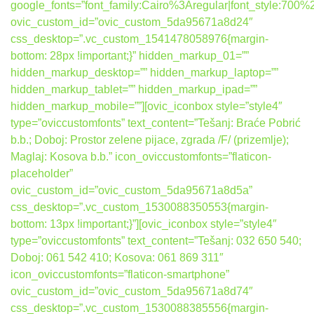
google_fonts=”font_family:Cairo%3Aregular|font_style:7
ovic_custom_id=”ovic_custom_5da95671a8d24″
css_desktop=”.vc_custom_1541478058976{margin-
bottom: 28px !important;}” hidden_markup_01=””
hidden_markup_desktop=”” hidden_markup_laptop=””
hidden_markup_tablet=”” hidden_markup_ipad=””
hidden_markup_mobile=””][ovic_iconbox style=”style4″
type=”oviccustomfonts” text_content=”Tešanj: Braće Pobrić
b.b.; Doboj: Prostor zelene pijace, zgrada /F/ (prizemlje);
Maglaj: Kosova b.b.” icon_oviccustomfonts=”flaticon-
placeholder”
ovic_custom_id=”ovic_custom_5da95671a8d5a”
css_desktop=”.vc_custom_1530088350553{margin-
bottom: 13px !important;}”][ovic_iconbox style=”style4″
type=”oviccustomfonts” text_content=”Tešanj: 032 650 540;
Doboj: 061 542 410; Kosova: 061 869 311″
icon_oviccustomfonts=”flaticon-smartphone”
ovic_custom_id=”ovic_custom_5da95671a8d74″
css_desktop=”.vc_custom_1530088385556{margin-