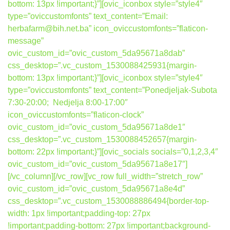
bottom: 13px !important;}”][ovic_iconbox style=”style4″
type=”oviccustomfonts” text_content=”Email:
herbafarm@bih.net.ba” icon_oviccustomfonts=”flaticon-
message”
ovic_custom_id=”ovic_custom_5da95671a8dab”
css_desktop=”.vc_custom_1530088425931{margin-
bottom: 13px !important;}”][ovic_iconbox style=”style4″
type=”oviccustomfonts” text_content=”Ponedjeljak-Subota
7:30-20:00; Nedjelja 8:00-17:00″
icon_oviccustomfonts=”flaticon-clock”
ovic_custom_id=”ovic_custom_5da95671a8de1″
css_desktop=”.vc_custom_1530088452657{margin-
bottom: 22px !important;}”][ovic_socials socials=”0,1,2,3,4″
ovic_custom_id=”ovic_custom_5da95671a8e17″]
[/vc_column][/vc_row][vc_row full_width=”stretch_row”
ovic_custom_id=”ovic_custom_5da95671a8e4d”
css_desktop=”.vc_custom_1530088886494{border-top-
width: 1px !important;padding-top: 27px
!important;padding-bottom: 27px !important;background-