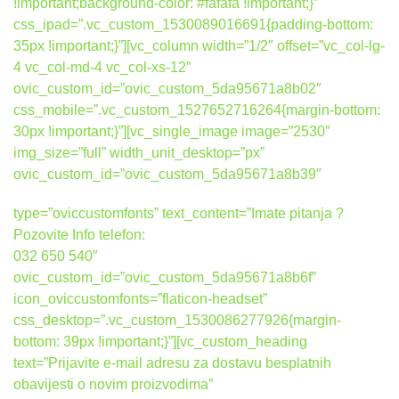
!important;background-color: #fafafa !important;}”
css_ipad=”.vc_custom_1530089016691{padding-bottom:
35px !important;}”][vc_column width=”1/2″ offset=”vc_col-lg-
4 vc_col-md-4 vc_col-xs-12″
ovic_custom_id=”ovic_custom_5da95671a8b02″
css_mobile=”.vc_custom_1527652716264{margin-bottom:
30px !important;}”][vc_single_image image=”2530″
img_size=”full” width_unit_desktop=”px”
ovic_custom_id=”ovic_custom_5da95671a8b39″
type=”oviccustomfonts” text_content=”Imate pitanja ?
Pozovite Info telefon:
032 650 540″
ovic_custom_id=”ovic_custom_5da95671a8b6f”
icon_oviccustomfonts=”flaticon-headset”
css_desktop=”.vc_custom_1530086277926{margin-
bottom: 39px !important;}”][vc_custom_heading
text=”Prijavite e-mail adresu za dostavu besplatnih
obavijesti o novim proizvodima”