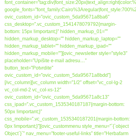
font_container=”tag:div|font_size:20px|text_align:right|colo
google_fonts=”font_family:Cairo%3Aregular|font_style:7
ovic_custom_id=”ovic_custom_5da95671a8ba6″
css_desktop=”.vc_custom_1541478079792{margin-
bottom: 15px !important;}” hidden_markup_01=””
hidden_markup_desktop=”” hidden_markup_laptop=””
hidden_markup_tablet=”” hidden_markup_ipad=””
hidden_markup_mobile=””][ovic_newsletter style=”style3″
placeholder=”Upišite e-mail adresu…”
button_text=”Potvrdite”
ovic_custom_id=”ovic_custom_5da95671a8bdd”]
[/vc_column][vc_column width=”1/2″ offset=”vc_col-lg-2
vc_col-md-2 vc_col-xs-12″
ovic_custom_id=”ovic_custom_5da95671a8c13″
css_ipad=”.vc_custom_1535340187187{margin-bottom:
50px !important;}”
css_mobile=”.vc_custom_1535340187201{margin-bottom:
0px !important;}”][ovic_custommenu style_menu=”`{`object
Object`}`” nav_menu=”footer-useful-links” title=”Herbafarm