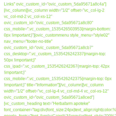
Links” ovic_custom_id=”ovic_custom_5da95671a8c4a”]
[/vc_column][vc_column width=”1/2″ offset=”vc_col-lg-2
vc_col-md-2 vc_col-xs-12″
ovic_custom_id=”ovic_custom_5da95671a8c80″
css_mobile=”.vc_custom_1535426503953{margin-bottom:
0px !important;}”][ovic_custommenu style_menu=”style02″
nav_menu=”footer-no-title”
ovic_custom_id=”ovic_custom_5da95671a8cb7″
css_desktop=”.vc_custom_1535426242337{margin-top:
50px !important;}”
css_ipad=”.vc_custom_1535426242367{margin-top: 42px
!important;}”
css_mobile=”.vc_custom_1535426242375{margin-top: 0px
!important;}” title=”Information”][/vc_column][vc_column
width=”1/2″ offset=”vc_col-lg-4 vc_col-md-4 vc_col-xs-12″
ovic_custom_id=”ovic_custom_5da95671a8ced”]
[vc_custom_heading text=”Herbafarm apoteke”
font_container=”tag:div|font_size:24px|text_align:right|colo
google_fonts=”font_family:Cairo%3Aregular|font_style:7