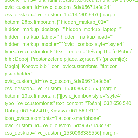
ovic_custom_id=”ovic_custom_5da95671a8d24″
css_desktop=”.vc_custom_1541478058976{margin-
bottom: 28px !important;}” hidden_markup_01=””
hidden_markup_desktop=”” hidden_markup_laptop=””
hidden_markup_tablet=”” hidden_markup_ipad=””
hidden_markup_mobile=””][ovic_iconbox style=”style4″
type=”oviccustomfonts” text_content=”Tešanj: Braće Pobrić
b.b.; Doboj: Prostor zelene pijace, zgrada /F/ (prizemlje);
Maglaj: Kosova b.b.” icon_oviccustomfonts=”flaticon-
placeholder”
ovic_custom_id=”ovic_custom_5da95671a8d5a”
css_desktop=”.vc_custom_1530088350553{margin-
bottom: 13px !important;}”][ovic_iconbox style=”style4″
type=”oviccustomfonts” text_content=”Tešanj: 032 650 540;
Doboj: 061 542 410; Kosova: 061 869 311″
icon_oviccustomfonts=”flaticon-smartphone”
ovic_custom_id=”ovic_custom_5da95671a8d74″
css_desktop=”.vc_custom_1530088385556{margin-