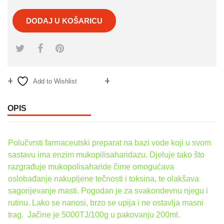
DODAJ U KOŠARICU
Add to Wishlist
Compare
OPIS
Polučvrsti farmaceutski preparat na bazi vode koji u svom
sastavu ima enzim mukopilisaharidazu. Djeluje tako što
razgrađuje mukopolisaharide čime omogućava
oslobađanje nakupljene tečnosti i toksina, te olakšava
sagorijevanje masti. Pogodan je za svakondevnu njegu i
rutinu. Lako se nanosi, brzo se upija i ne ostavlja masni
trag. Jačine je 5000TJ/100g u pakovanju 200ml.