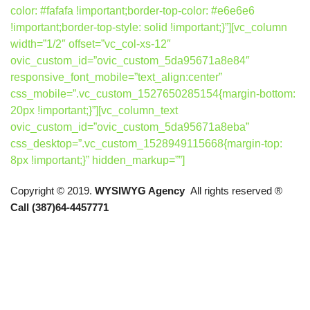
color: #fafafa !important;border-top-color: #e6e6e6
!important;border-top-style: solid !important;}”][vc_column
width=”1/2″ offset=”vc_col-xs-12″
ovic_custom_id=”ovic_custom_5da95671a8e84″
responsive_font_mobile=”text_align:center”
css_mobile=”.vc_custom_1527650285154{margin-bottom:
20px !important;}”][vc_column_text
ovic_custom_id=”ovic_custom_5da95671a8eba”
css_desktop=”.vc_custom_1528949115668{margin-top:
8px !important;}” hidden_markup=””]
Copyright © 2019.
WYSIWYG Agency
All rights reserved ®
Call (387)64-4457771