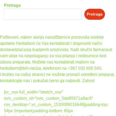
Pretraga
7.90 KM.
Pretraga
Poštovani, nakon slanja narudžbenice proizvoda osoblje
apoteke Herbafarm će Vas kontaktirati i dogovoriti način
dostave/plaćanja kupljenih prozivoda. Naši stručni farmaceuti
vam stoje na raspolaganju za sva pitanja i nedoumice kod
izbora preparata. Možete nas kontaktirati mailom na
herbafarm@bih.net.ba, telefonom na +387 032 650 540.
Ukoliko na našoj stranici ne možete pronaći određeni preparat,
kontaktirajte nas i pokušat ćemo ga nabaviti.
Zatvori
[vc_row full_width=”stretch_row”
ovic_custom_id=”ovic_custom_5da95671a8ac9″
css_desktop=”.vc_custom_1530089016648{padding-top:
54px !important;padding-bottom: 60px