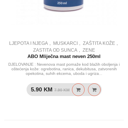
LJEPOTA I NJEGA
MUSKARCI
ZAŠTITA KOŽE
ZASTITA OD SUNCA
ZENE
ABO Mliječna mast neven 250ml
DJELOVANJE : Nevenova mast pomaže kod blažih oboljenja i
oštećenja kože: ogrebotina, ranica, dekubitusa, zatvorenih
opekotina, suhih ekcema, uboda i ugriza...
Izvorna
Trenutna
5.90
KM
7.90
KM
cijena
cijena
bila
je:
je:
5.90 KM.