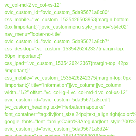
vc_col-md-2 vc_col-xs-12″
ovic_custom_id=”ovic_custom_5da95671a8c80″
css_mobile=”.vc_custom_1535426503953{margin-bottom:
0px !important;}”][ovic_custommenu style_menu=”style02″
nav_menu=”footer-no-title”
ovic_custom_id=”ovic_custom_5da95671a8cb7″
css_desktop=”.vc_custom_1535426242337{margin-top:
50px !important;}”
css_ipad=”.vc_custom_1535426242367{margin-top: 42px
!important;}”
css_mobile=”.vc_custom_1535426242375{margin-top: 0px
!important;}” title=”Information”][/vc_column][vc_column
width=”1/2″ offset=”vc_col-lg-4 vc_col-md-4 vc_col-xs-12″
ovic_custom_id=”ovic_custom_5da95671a8ced”]
[vc_custom_heading text=”Herbafarm apoteke”
font_container=”tag:div|font_size:24px|text_align:right|colo
google_fonts=”font_family:Cairo%3Aregular|font_style:7
ovic_custom_id=”ovic_custom_5da95671a8d24″