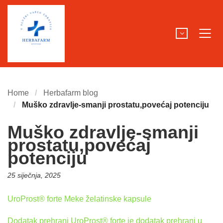
Home
Herbafarm blog
Muško zdravlje-smanji prostatu,povećaj potenciju
Muško zdravlje-smanji
prostatu,povećaj
potenciju
Posted
25 siječnja, 2025
on:
UroProst® forte Meke želatinske kapsule
Dodatak prehrani UroProst® forte je dodatak prehrani u