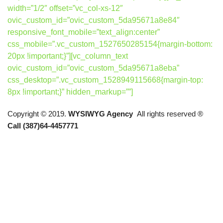
width=”1/2″ offset=”vc_col-xs-12″
ovic_custom_id=”ovic_custom_5da95671a8e84″
responsive_font_mobile=”text_align:center”
css_mobile=”.vc_custom_1527650285154{margin-bottom:
20px !important;}”][vc_column_text
ovic_custom_id=”ovic_custom_5da95671a8eba”
css_desktop=”.vc_custom_1528949115668{margin-top:
8px !important;}” hidden_markup=””]
Copyright © 2019.
WYSIWYG Agency
All rights reserved ®
Call (387)64-4457771