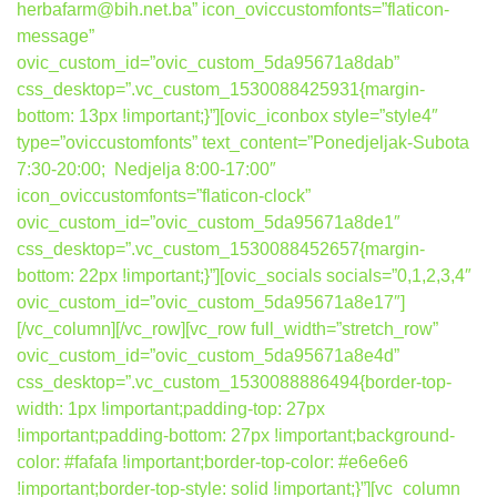
herbafarm@bih.net.ba” icon_oviccustomfonts=”flaticon-
message”
ovic_custom_id=”ovic_custom_5da95671a8dab”
css_desktop=”.vc_custom_1530088425931{margin-
bottom: 13px !important;}”][ovic_iconbox style=”style4″
type=”oviccustomfonts” text_content=”Ponedjeljak-Subota
7:30-20:00; Nedjelja 8:00-17:00″
icon_oviccustomfonts=”flaticon-clock”
ovic_custom_id=”ovic_custom_5da95671a8de1″
css_desktop=”.vc_custom_1530088452657{margin-
bottom: 22px !important;}”][ovic_socials socials=”0,1,2,3,4″
ovic_custom_id=”ovic_custom_5da95671a8e17″]
[/vc_column][/vc_row][vc_row full_width=”stretch_row”
ovic_custom_id=”ovic_custom_5da95671a8e4d”
css_desktop=”.vc_custom_1530088886494{border-top-
width: 1px !important;padding-top: 27px
!important;padding-bottom: 27px !important;background-
color: #fafafa !important;border-top-color: #e6e6e6
!important;border-top-style: solid !important;}”][vc_column