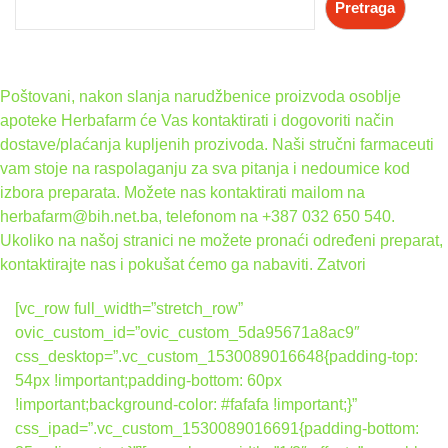
Pretraga
Poštovani, nakon slanja narudžbenice proizvoda osoblje
apoteke Herbafarm će Vas kontaktirati i dogovoriti način
dostave/plaćanja kupljenih prozivoda. Naši stručni farmaceuti
vam stoje na raspolaganju za sva pitanja i nedoumice kod
izbora preparata. Možete nas kontaktirati mailom na
herbafarm@bih.net.ba, telefonom na +387 032 650 540.
Ukoliko na našoj stranici ne možete pronaći određeni preparat,
kontaktirajte nas i pokušat ćemo ga nabaviti.
Zatvori
[vc_row full_width=”stretch_row”
ovic_custom_id=”ovic_custom_5da95671a8ac9″
css_desktop=”.vc_custom_1530089016648{padding-top:
54px !important;padding-bottom: 60px
!important;background-color: #fafafa !important;}”
css_ipad=”.vc_custom_1530089016691{padding-bottom: