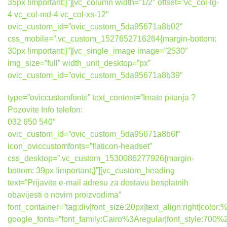
35px !important;}”][vc_column width=”1/2″ offset=”vc_col-lg-
4 vc_col-md-4 vc_col-xs-12″
ovic_custom_id=”ovic_custom_5da95671a8b02″
css_mobile=”.vc_custom_1527652716264{margin-bottom:
30px !important;}”][vc_single_image image=”2530″
img_size=”full” width_unit_desktop=”px”
ovic_custom_id=”ovic_custom_5da95671a8b39″
type=”oviccustomfonts” text_content=”Imate pitanja ?
Pozovite Info telefon:
032 650 540″
ovic_custom_id=”ovic_custom_5da95671a8b6f”
icon_oviccustomfonts=”flaticon-headset”
css_desktop=”.vc_custom_1530086277926{margin-
bottom: 39px !important;}”][vc_custom_heading
text=”Prijavite e-mail adresu za dostavu besplatnih
obavijesti o novim proizvodima”
font_container=”tag:div|font_size:20px|text_align:right|colo
google_fonts=”font_family:Cairo%3Aregular|font_style:7