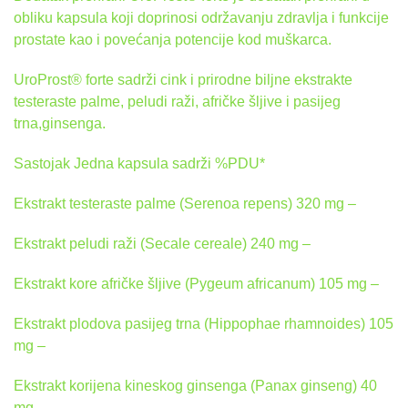
obliku kapsula koji doprinosi održavanju zdravlja i funkcije
prostate kao i povećanja potencije kod muškarca.
UroProst® forte sadrži cink i prirodne biljne ekstrakte
testeraste palme, peludi raži, afričke šljive i pasijeg
trna,ginsenga.
Sastojak Jedna kapsula sadrži %PDU*
Ekstrakt testeraste palme (Serenoa repens) 320 mg –
Ekstrakt peludi raži (Secale cereale) 240 mg –
Ekstrakt kore afričke šljive (Pygeum africanum) 105 mg –
Ekstrakt plodova pasijeg trna (Hippophae rhamnoides) 105
mg –
Ekstrakt korijena kineskog ginsenga (Panax ginseng) 40
mg –