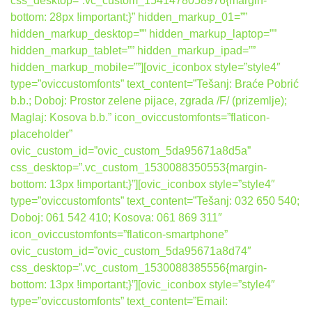
css_desktop=”.vc_custom_1541478058976{margin-
bottom: 28px !important;}” hidden_markup_01=””
hidden_markup_desktop=”” hidden_markup_laptop=””
hidden_markup_tablet=”” hidden_markup_ipad=””
hidden_markup_mobile=””][ovic_iconbox style=”style4″
type=”oviccustomfonts” text_content=”Tešanj: Braće Pobrić
b.b.; Doboj: Prostor zelene pijace, zgrada /F/ (prizemlje);
Maglaj: Kosova b.b.” icon_oviccustomfonts=”flaticon-
placeholder”
ovic_custom_id=”ovic_custom_5da95671a8d5a”
css_desktop=”.vc_custom_1530088350553{margin-
bottom: 13px !important;}”][ovic_iconbox style=”style4″
type=”oviccustomfonts” text_content=”Tešanj: 032 650 540;
Doboj: 061 542 410; Kosova: 061 869 311″
icon_oviccustomfonts=”flaticon-smartphone”
ovic_custom_id=”ovic_custom_5da95671a8d74″
css_desktop=”.vc_custom_1530088385556{margin-
bottom: 13px !important;}”][ovic_iconbox style=”style4″
type=”oviccustomfonts” text_content=”Email: