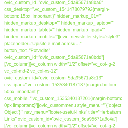
ovic_custom_id=”ovic_custom_5da95671a8ba6″
css_desktop=”.vc_custom_1541478079792{margin-
bottom: 15px !important;}” hidden_markup_01=””
hidden_markup_desktop=”” hidden_markup_laptop=””
hidden_markup_tablet=”” hidden_markup_ipad=””
hidden_markup_mobile=””][ovic_newsletter style=”style3″
placeholder=”Upišite e-mail adresu…”
button_text=”Potvrdite”
ovic_custom_id=”ovic_custom_5da95671a8bdd”]
[/vc_column][vc_column width=”1/2″ offset=”vc_col-lg-2
vc_col-md-2 vc_col-xs-12″
ovic_custom_id=”ovic_custom_5da95671a8c13″
css_ipad=”.vc_custom_1535340187187{margin-bottom:
50px !important;}”
css_mobile=”.vc_custom_1535340187201{margin-bottom:
0px !important;}”][ovic_custommenu style_menu=”`{`object
Object`}`” nav_menu=”footer-useful-links” title=”Herbafarm
Links” ovic_custom_id=”ovic_custom_5da95671a8c4a”]
[/vc_column][vc_column width=”1/2″ offset=”vc_col-lg-2