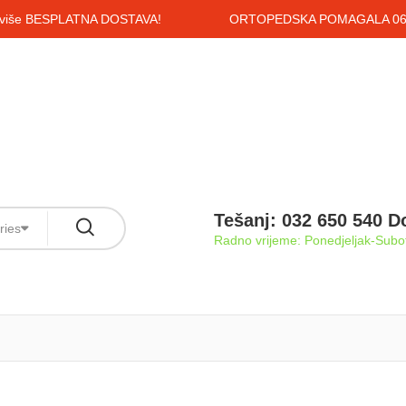
i više BESPLATNA DOSTAVA!
ORTOPEDSKA POMAGALA 061
Tešanj: 032 650 540 D
ries
Radno vrijeme: Ponedjeljak-Subot