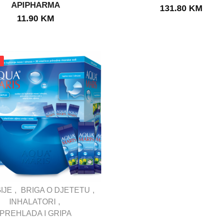
IN STOCK
APIPHARMA
131.80
KM
IN STOCK
11.90
KM
IJE
BRIGA O DJETETU
INHALATORI
PREHLADA I GRIPA