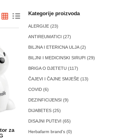
Kategorije proizvoda
ALERGIJE
(23)
ANTIREUMATICI
(27)
BILJNA I ETERICNA ULJA
(2)
BILJNI I MEDICINSKI SIRUPI
(29)
BRIGA O DJETETU
(117)
ČAJEVI I ČAJNE SMJEŠE
(13)
COVID
(6)
DEZINFICIJENSI
(9)
DIJABETES
(25)
DISAJNI PUTEVI
(65)
tor za
Herbafarm brand's
(0)
AG