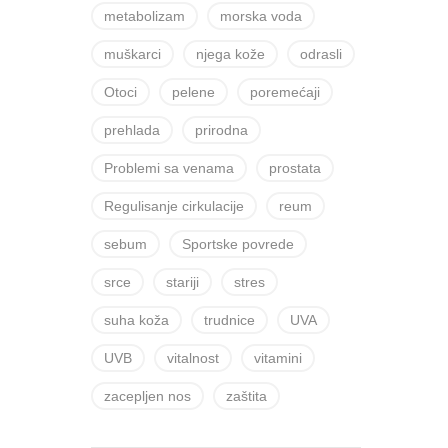
metabolizam
morska voda
muškarci
njega kože
odrasli
Otoci
pelene
poremećaji
prehlada
prirodna
Problemi sa venama
prostata
Regulisanje cirkulacije
reum
sebum
Sportske povrede
srce
stariji
stres
suha koža
trudnice
UVA
UVB
vitalnost
vitamini
zacepljen nos
zaštita