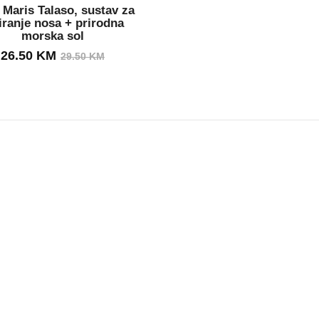
OUT STOCK
Maris Talaso, sustav za
iranje nosa + prirodna
morska sol
Izvorna
Trenutna
26.50
KM
29.50
KM
cijena
cijena
bila
je:
je:
26.50 KM.
29.50 KM.