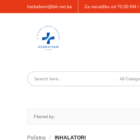
herbafarm@bih.net.ba
Za narudžbu od 70,00 KM 
All Catego
Fitered by:
Početna
INHALATORI