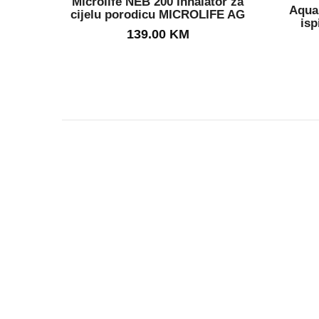
Microlife NEB 200 Inhalator za
Aqua 
cijelu porodicu MICROLIFE AG
isp
IN STOCK
139.00
KM