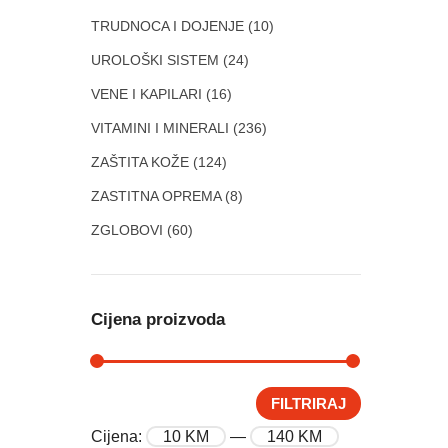
TRUDNOCA I DOJENJE
(10)
UROLOŠKI SISTEM
(24)
VENE I KAPILARI
(16)
VITAMINI I MINERALI
(236)
ZAŠTITA KOŽE
(124)
ZASTITNA OPREMA
(8)
ZGLOBOVI
(60)
Cijena proizvoda
FILTRIRAJ
Cijena:
10 KM
—
140 KM