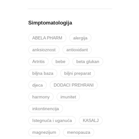
Simptomatologija
ABELA PHARM
alergija
anksioznost
antioxidant
Artritis
bebe
beta glukan
biljna baza
biljni preparat
djeca
DODACI PREHRANI
harmony
imunitet
inkontinencija
Istegnuća i uganuća
KASALJ
magnezijum
menopauza