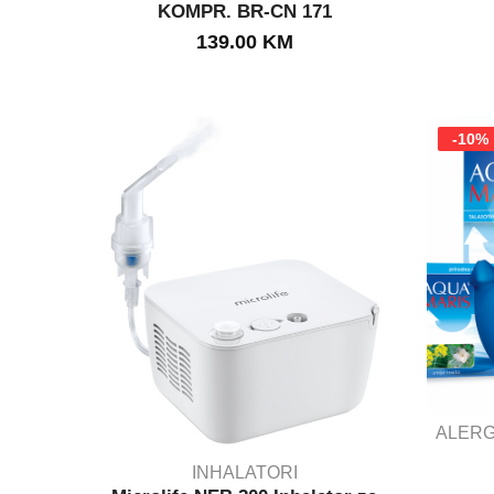
KOMPR. BR-CN 171
IN STOCK
139.00
KM
-10%
ALERG
INHALATORI