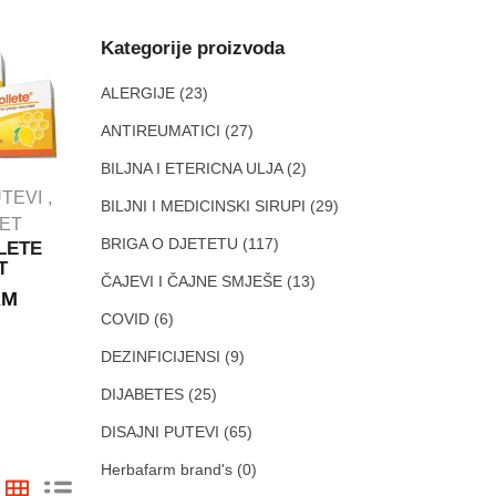
Kategorije proizvoda
ALERGIJE
(23)
ANTIREUMATICI
(27)
BILJNA I ETERICNA ULJA
(2)
IMUNITET
UTEVI
BILJNI I MEDICINSKI SIRUPI
(29)
PROBAVNI TRAKT
TET
DEZINFICIJENSI
BRIGA O DJETETU
(117)
LETE
BELOSAN
T
PROBIOTICI
granule
ČAJEVI I ČAJNE SMJEŠE
(13)
KM
Bulardi ®
GRANULE ZA
Probiotik 500
COVID
(6)
OPĆU
vitamin D3
DEZINFEKCIJU.
DEZINFICIJENSI
(9)
kapsule A10
300g
ABELA
8.30
KM
DIJABETES
(25)
18.50
KM
DISAJNI PUTEVI
(65)
Herbafarm brand's
(0)