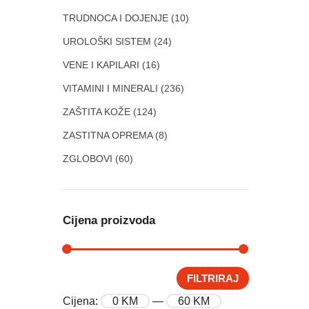
TRUDNOCA I DOJENJE
(10)
UROLOŠKI SISTEM
(24)
VENE I KAPILARI
(16)
VITAMINI I MINERALI
(236)
ZAŠTITA KOŽE
(124)
ZASTITNA OPREMA
(8)
ZGLOBOVI
(60)
Cijena proizvoda
FILTRIRAJ
Cijena:
0 KM
—
60 KM