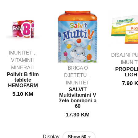
IMUNITET
DISAJNI P
VITAMINI I
IMUNI
MINERALI
BRIGA O
PROPOL
Polivit B film
LIGH
DJETETU
tablete
IMUNITET
7.90
HEMOFARM
SALVIT
5.10
KM
Multivitamini V
žele bomboni a
60
17.30
KM
Display