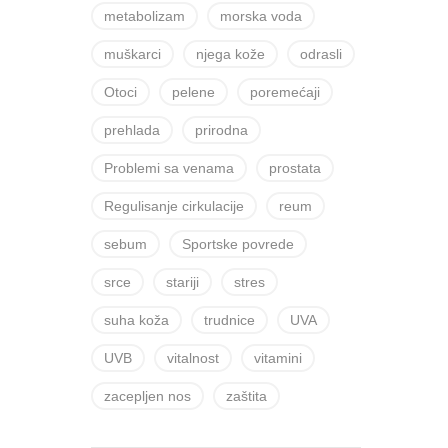
metabolizam
morska voda
muškarci
njega kože
odrasli
Otoci
pelene
poremećaji
prehlada
prirodna
Problemi sa venama
prostata
Regulisanje cirkulacije
reum
sebum
Sportske povrede
srce
stariji
stres
suha koža
trudnice
UVA
UVB
vitalnost
vitamini
zacepljen nos
zaštita