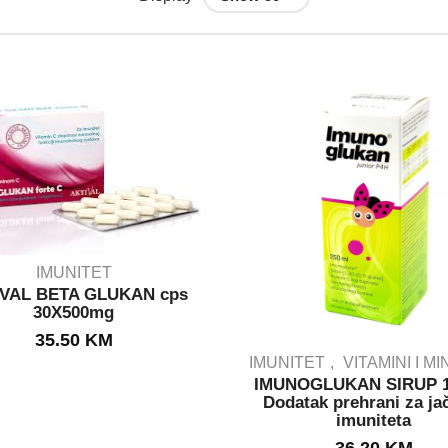
IMUNITET
VAL BETA GLUKAN cps
30X500mg
OUT STOCK
35.50
KM
IMUNITET
VITAMINI I M
IMUNOGLUKAN SIRUP 1
Dodatak prehrani za ja
imuniteta
IN STOCK