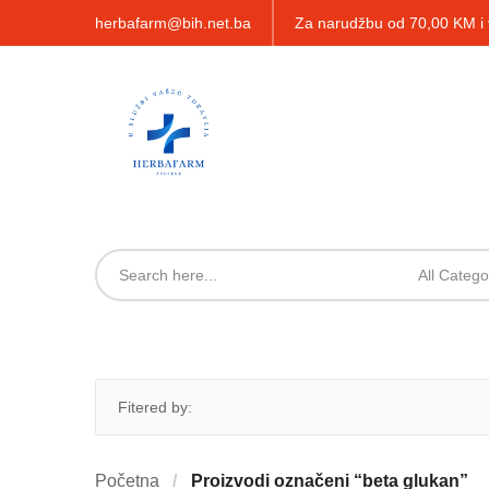
herbafarm@bih.net.ba
Za narudžbu od 70,00 KM 
All Catego
Fitered by:
Početna
Proizvodi označeni “beta glukan”