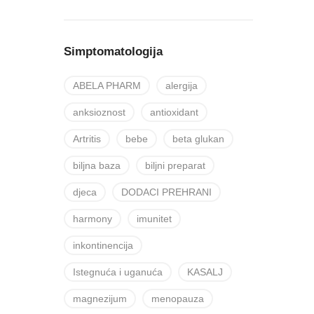
Simptomatologija
ABELA PHARM
alergija
anksioznost
antioxidant
Artritis
bebe
beta glukan
biljna baza
biljni preparat
djeca
DODACI PREHRANI
harmony
imunitet
inkontinencija
Istegnuća i uganuća
KASALJ
magnezijum
menopauza