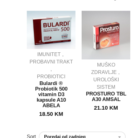
IMUNITET
PROBAVNI TRAKT
MUŠKO
IJENSI
ZDRAVLJE
SAN
PROBIOTICI
ule
UROLOŠKI
Bulardi ®
E ZA
SISTEM
Probiotik 500
U
PROSTURO TBL
vitamin D3
KCIJU.
A30 AMSAL
kapsule A10
g
ABELA
21.10
KM
KM
18.50
KM
Sort