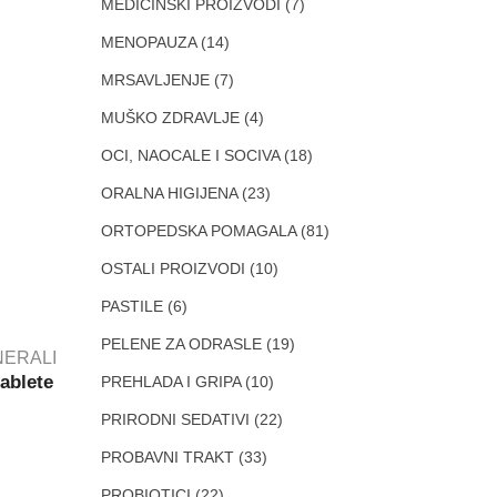
MEDICINSKI PROIZVODI
(7)
MENOPAUZA
(14)
MRSAVLJENJE
(7)
MUŠKO ZDRAVLJE
(4)
OCI, NAOCALE I SOCIVA
(18)
ORALNA HIGIJENA
(23)
ORTOPEDSKA POMAGALA
(81)
OSTALI PROIZVODI
(10)
PASTILE
(6)
PELENE ZA ODRASLE
(19)
INERALI
ablete
PREHLADA I GRIPA
(10)
PRIRODNI SEDATIVI
(22)
PROBAVNI TRAKT
(33)
PROBIOTICI
(22)