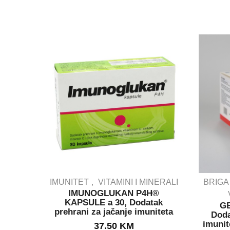
IMUNITET
VITAMINI I MINERALI
BRIGA
IMUNOGLUKAN P4H®
KAPSULE a 30, Dodatak
GE
prehrani za jačanje imuniteta
OUT STOCK
Doda
imunit
37.50
KM