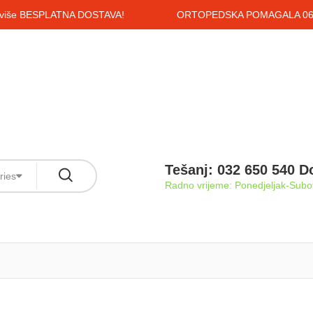
i više BESPLATNA DOSTAVA!
ORTOPEDSKA POMAGALA 061
Tešanj: 032 650 540 D
ries
Radno vrijeme: Ponedjeljak-Subot