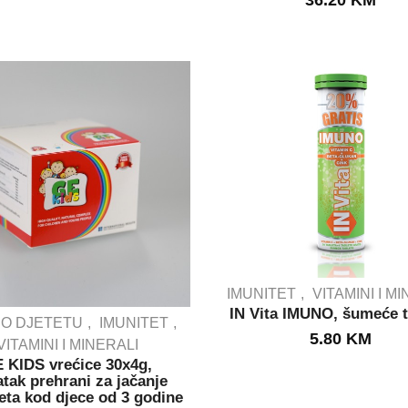
36.20
KM
IMUNITET
VITAMINI I M
IN Vita IMUNO, šumeće t
 O DJETETU
IMUNITET
5.80
KM
VITAMINI I MINERALI
IN STOCK
 KIDS vrećice 30x4g,
IN STOCK
tak prehrani za jačanje
eta kod djece od 3 godine