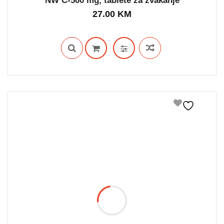
NW C-500 mg, tablete za žvakanje
27.00
KM
IN STOCK