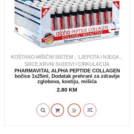
KOŠTANO-MIŠIĆNI SISTEM
LJEPOTA I NJEGA
SRCE,KRVNI SUDOVI I CIRKULACIJA
PHARMAVITAL ALPHA PEPTIDE COLLAGEN
IN STOCK
bočice 1x25ml, Dodatak prehrani za zdravlje
zglobova, kostiju, mišića
2.80
KM