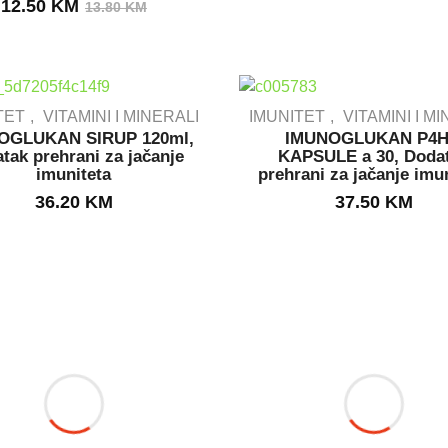
Izvorna
Trenutna
12.50
KM
13.80
KM
cijena
cijena
bila
je:
je:
12.50 KM.
13.80 KM.
TET
VITAMINI I MINERALI
IMUNITET
VITAMINI I M
OGLUKAN SIRUP 120ml,
IMUNOGLUKAN P4
tak prehrani za jačanje
KAPSULE a 30, Doda
imuniteta
prehrani za jačanje imu
IN STOCK
OUT STOCK
36.20
KM
37.50
KM