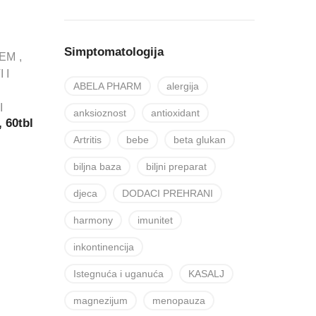
Simptomatologija
TEM
 I
ABELA PHARM
alergija
I
anksioznost
antioxidant
 60tbl
Artritis
bebe
beta glukan
biljna baza
biljni preparat
djeca
DODACI PREHRANI
harmony
imunitet
inkontinencija
Istegnuća i uganuća
KASALJ
magnezijum
menopauza