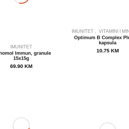
IMUNITET
VITAMINI I M
Optimum B Complex Plu
kapsula
IMUNITET
IN STOCK
10.75
KM
homol Immun, granule
15x15g
IN STOCK
69.90
KM