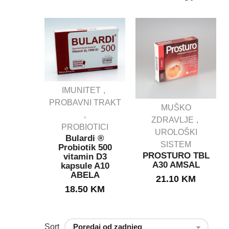
IMUNITET
PROBAVNI TRAKT
MUŠKO
IJENSI
ZDRAVLJE
SAN
PROBIOTICI
ule
UROLOŠKI
Bulardi ®
E ZA
SISTEM
Probiotik 500
U
PROSTURO TBL
vitamin D3
KCIJU.
A30 AMSAL
kapsule A10
g
ABELA
21.10
KM
KM
18.50
KM
Sort