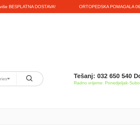
i više BESPLATNA DOSTAVA!
ORTOPEDSKA POMAGALA 061
Tešanj: 032 650 540 D
ries
Radno vrijeme: Ponedjeljak-Subot