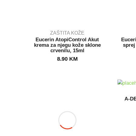
ZAŠTITA KOŽE
Eucerin AtopiControl Akut
Eucer
krema za njegu kože sklone
sprej
crvenilu, 15ml
IN STOCK
8.90
KM
A-D