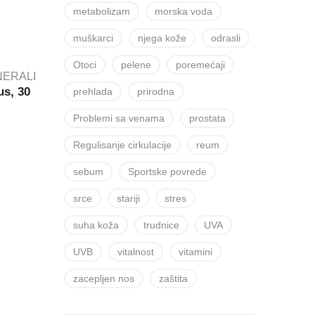
metabolizam
morska voda
muškarci
njega kože
odrasli
Otoci
pelene
poremećaji
INERALI
s, 30
prehlada
prirodna
Problemi sa venama
prostata
Regulisanje cirkulacije
reum
sebum
Sportske povrede
srce
stariji
stres
suha koža
trudnice
UVA
UVB
vitalnost
vitamini
zacepljen nos
zaštita