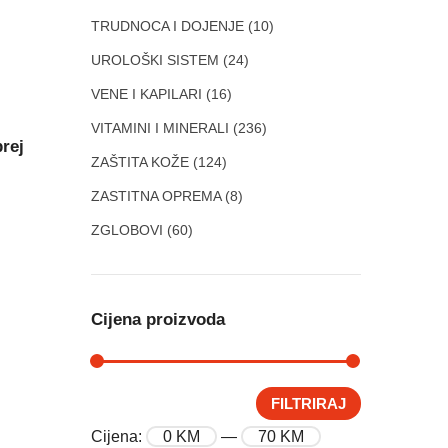
TRUDNOCA I DOJENJE
(10)
UROLOŠKI SISTEM
(24)
VENE I KAPILARI
(16)
VITAMINI I MINERALI
(236)
rej
ZAŠTITA KOŽE
(124)
ZASTITNA OPREMA
(8)
ZGLOBOVI
(60)
Cijena proizvoda
FILTRIRAJ
Cijena:
0 KM
—
70 KM