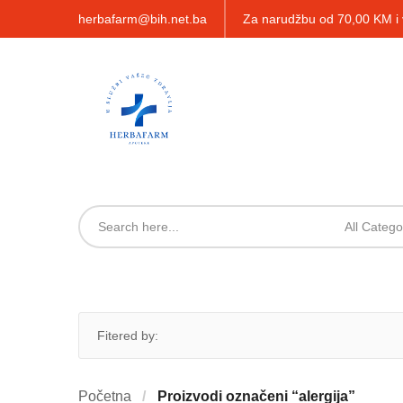
herbafarm@bih.net.ba
Za narudžbu od 70,00 KM 
All Catego
Fitered by:
Početna
Proizvodi označeni “alergija”