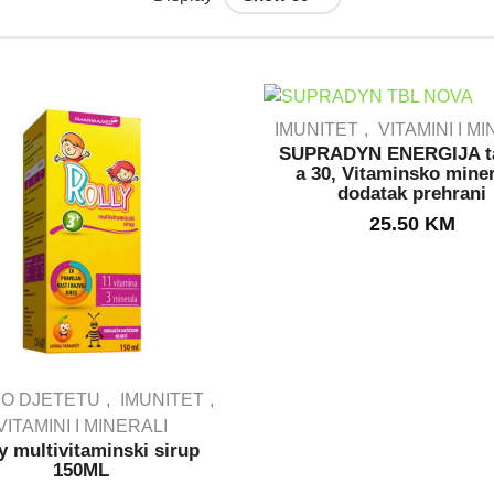
IMUNITET
VITAMINI I M
SUPRADYN ENERGIJA ta
a 30, Vitaminsko miner
dodatak prehrani
IN STOCK
25.50
KM
 O DJETETU
IMUNITET
VITAMINI I MINERALI
y multivitaminski sirup
OUT STOCK
150ML