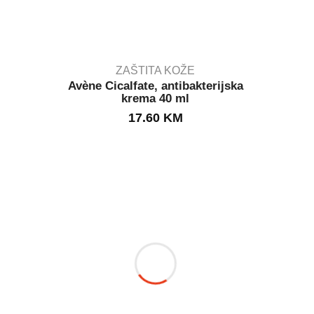
ZAŠTITA KOŽE
Avène Cicalfate, antibakterijska
krema 40 ml
IN STOCK
17.60
KM