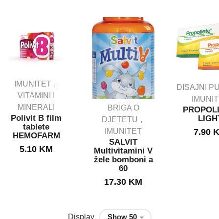
IMUNITET
DISAJNI P
VITAMINI I
IMUNI
MINERALI
BRIGA O
PROPOL
Polivit B film
LIGH
DJETETU
tablete
IMUNITET
7.90
HEMOFARM
SALVIT
5.10
KM
Multivitamini V
žele bomboni a
60
17.30
KM
Display