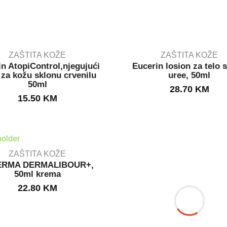
ZAŠTITA KOŽE
ZAŠTITA KOŽE
in AtopiControl,njegujući
Eucerin losion za telo 
 za kožu sklonu crvenilu
uree, 50ml
50ml
OUT STOCK
OUT STOCK
28.70
KM
15.50
KM
ZAŠTITA KOŽE
ERMA DERMALIBOUR+,
50ml krema
IN STOCK
22.80
KM