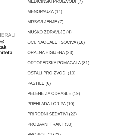
MEDICINSKI PROIZVODI
(7)
MENOPAUZA
(14)
MRSAVLJENJE
(7)
MUŠKO ZDRAVLJE
(4)
INERALI
H®
OCI, NAOCALE I SOCIVA
(18)
tak
niteta
ORALNA HIGIJENA
(23)
ORTOPEDSKA POMAGALA
(81)
OSTALI PROIZVODI
(10)
PASTILE
(6)
PELENE ZA ODRASLE
(19)
PREHLADA I GRIPA
(10)
PRIRODNI SEDATIVI
(22)
PROBAVNI TRAKT
(33)
PROBIOTICI
(22)