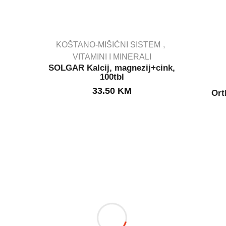
KOŠTANO-MIŠIĆNI SISTEM
VITAMINI I MINERALI
SOLGAR Kalcij, magnezij+cink,
OUT STOCK
100tbl
33.50
KM
Ort