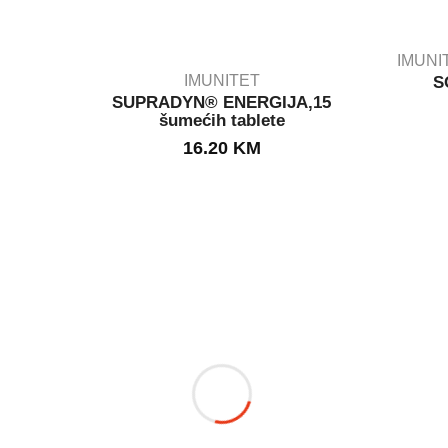
IMUNI
IMUNITET
S
SUPRADYN® ENERGIJA,15
šumećih tablete
IN STOCK
16.20
KM