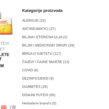
Kategorije proizvoda
ALERGIJE
(23)
ANTIREUMATICI
(27)
BILJNA I ETERICNA ULJA
(2)
IMUNITET
UTEVI
BILJNI I MEDICINSKI SIRUPI
(29)
PROBAVNI TRAKT
TET
DEZINFICIJENSI
BRIGA O DJETETU
(117)
LETE
BELOSAN
T
PROBIOTICI
granule
ČAJEVI I ČAJNE SMJEŠE
(13)
KM
Bulardi ®
GRANULE ZA
Probiotik 500
COVID
(6)
OPĆU
vitamin D3
DEZINFEKCIJU.
DEZINFICIJENSI
(9)
kapsule A10
300g
ABELA
8.30
KM
DIJABETES
(25)
18.50
KM
DISAJNI PUTEVI
(65)
Herbafarm brand's
(0)