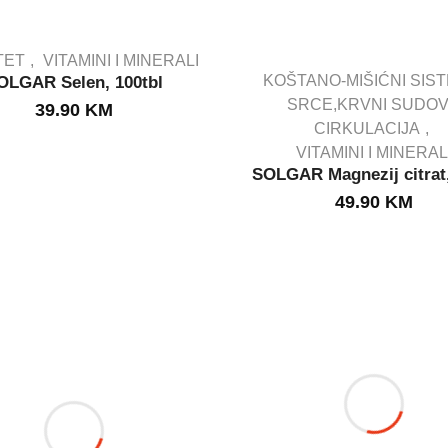
TET
VITAMINI I MINERALI
KOŠTANO-MIŠIĆNI SIS
OLGAR Selen, 100tbl
SRCE,KRVNI SUDOVI
39.90
KM
OUT STOCK
CIRKULACIJA
IN STOCK
VITAMINI I MINERAL
SOLGAR Magnezij citrat,
49.90
KM