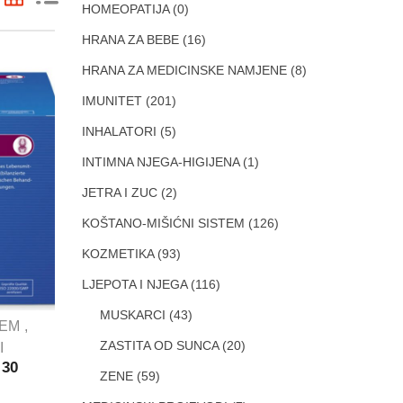
HOMEOPATIJA
(0)
HRANA ZA BEBE
(16)
HRANA ZA MEDICINSKE NAMJENE
(8)
IMUNITET
(201)
INHALATORI
(5)
INTIMNA NJEGA-HIGIJENA
(1)
JETRA I ZUC
(2)
KOŠTANO-MIŠIĆNI SISTEM
(126)
KOZMETIKA
(93)
LJEPOTA I NJEGA
(116)
MUSKARCI
(43)
TEM
ZASTITA OD SUNCA
(20)
I
 30
ZENE
(59)