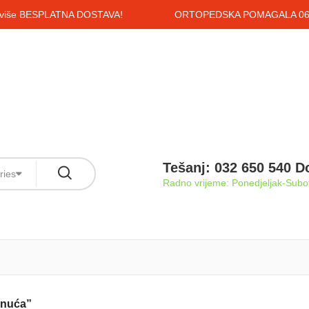
i više BESPLATNA DOSTAVA!
ORTOPEDSKA POMAGALA 061
Tešanj: 032 650 540 D
ries
Radno vrijeme: Ponedjeljak-Subot
anuća”