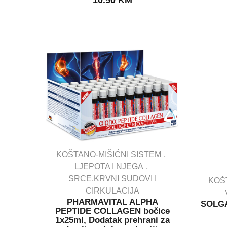
10.50
KM
KOŠTANO-MIŠIĆNI SISTEM
LJEPOTA I NJEGA
SRCE,KRVNI SUDOVI I
KOŠ
IN STOCK
CIRKULACIJA
PHARMAVITAL ALPHA
SOLGA
PEPTIDE COLLAGEN bočice
1x25ml, Dodatak prehrani za