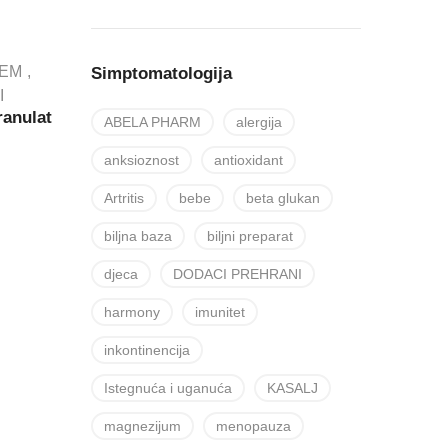
TEM
Simptomatologija
I
ranulat
ABELA PHARM
alergija
anksioznost
antioxidant
Artritis
bebe
beta glukan
biljna baza
biljni preparat
djeca
DODACI PREHRANI
harmony
imunitet
inkontinencija
Istegnuća i uganuća
KASALJ
magnezijum
menopauza