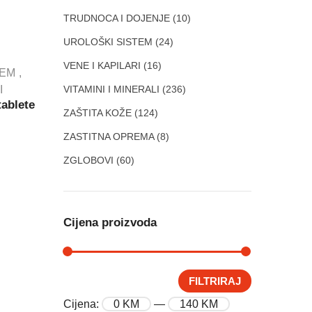
TRUDNOCA I DOJENJE
(10)
UROLOŠKI SISTEM
(24)
VENE I KAPILARI
(16)
TEM
VITAMINI I MINERALI
(236)
I
ablete
ZAŠTITA KOŽE
(124)
ZASTITNA OPREMA
(8)
ZGLOBOVI
(60)
Cijena proizvoda
FILTRIRAJ
Cijena:
0 KM
—
140 KM