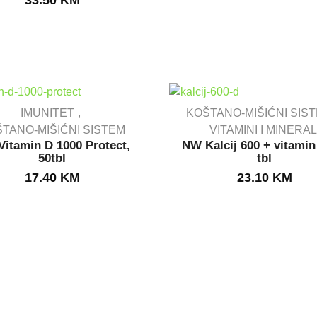
33.50
KM
IMUNITET
KOŠTANO-MIŠIĆNI SIS
TANO-MIŠIĆNI SISTEM
VITAMINI I MINERAL
itamin D 1000 Protect,
NW Kalcij 600 + vitamin
IN STOCK
IN STOCK
50tbl
tbl
17.40
KM
23.10
KM