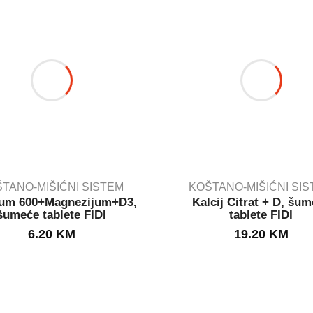
TANO-MIŠIĆNI SISTEM
KOŠTANO-MIŠIĆNI SI
jum 600+Magnezijum+D3,
Kalcij Citrat + D, šu
šumeće tablete FIDI
tablete FIDI
IN STOCK
IN STOCK
6.20
KM
19.20
KM