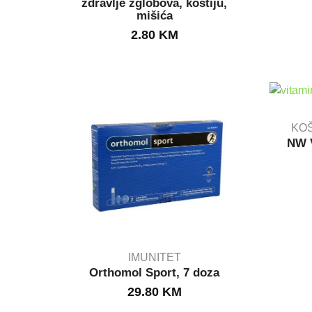
zdravlje zglobova, kostiju,
mišića
2.80
KM
KOŠ
NW V
IMUNITET
Orthomol Sport, 7 doza
29.80
KM
IN STOCK