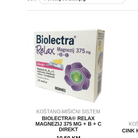
KOŠTANO-MIŠIĆNI SISTEM
BIOLECTRA® RELAX
MAGNEZIJ 375 MG + B + C
KOŠ
DIREKT
IN STOCK
CINK 