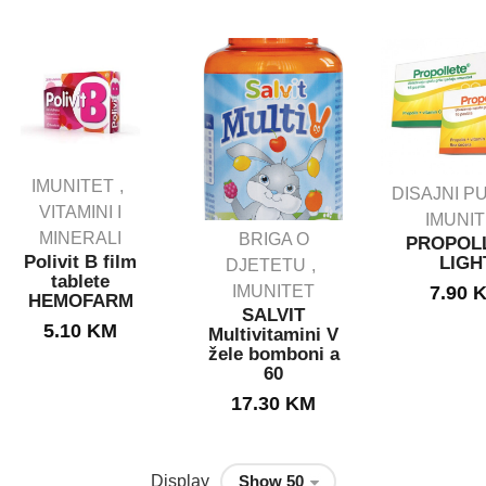
IMUNITET
DISAJNI P
VITAMINI I
IMUNI
MINERALI
BRIGA O
PROPOL
Polivit B film
LIGH
DJETETU
tablete
IMUNITET
7.90
HEMOFARM
SALVIT
5.10
KM
Multivitamini V
žele bomboni a
60
17.30
KM
Display