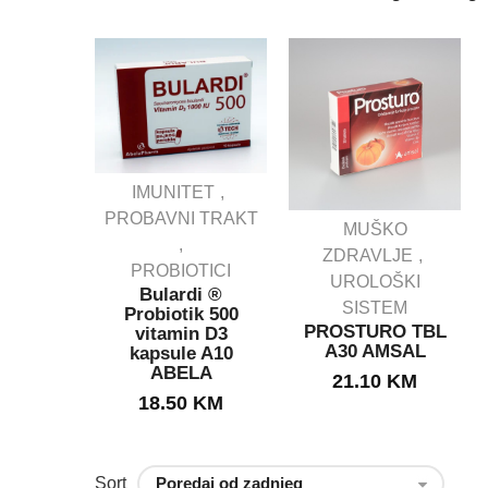
IMUNITET
PROBAVNI TRAKT
MUŠKO
IJENSI
ZDRAVLJE
SAN
PROBIOTICI
ule
UROLOŠKI
Bulardi ®
E ZA
SISTEM
Probiotik 500
U
PROSTURO TBL
vitamin D3
KCIJU.
A30 AMSAL
kapsule A10
g
ABELA
21.10
KM
KM
18.50
KM
Sort