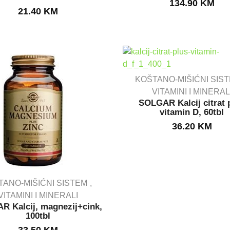
134.90
KM
OUT STOCK
21.40
KM
KOŠTANO-MIŠIĆNI SIS
VITAMINI I MINERAL
SOLGAR Kalcij citrat 
OUT STOCK
vitamin D, 60tbl
36.20
KM
TANO-MIŠIĆNI SISTEM
VITAMINI I MINERALI
R Kalcij, magnezij+cink,
OUT STOCK
100tbl