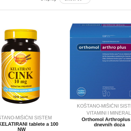
KOŠTANO-MIŠIĆNI SIS
VITAMINI I MINERAL
TANO-MIŠIĆNI SISTEM
Orthomol Arthroplus
IN STOCK
KELATIRANI tablete a 100
dnevnih doza
NW