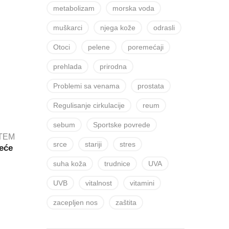
metabolizam
morska voda
muškarci
njega kože
odrasli
Otoci
pelene
poremećaji
prehlada
prirodna
Problemi sa venama
prostata
Regulisanje cirkulacije
reum
sebum
Sportske povrede
STEM
srce
stariji
stres
meće
suha koža
trudnice
UVA
UVB
vitalnost
vitamini
zacepljen nos
zaštita