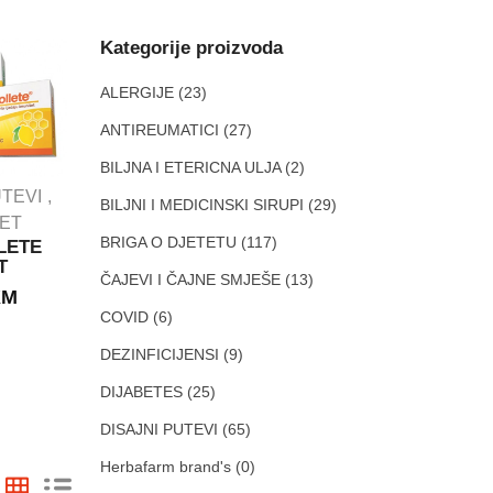
Kategorije proizvoda
ALERGIJE
(23)
ANTIREUMATICI
(27)
BILJNA I ETERICNA ULJA
(2)
IMUNITET
UTEVI
BILJNI I MEDICINSKI SIRUPI
(29)
PROBAVNI TRAKT
TET
DEZINFICIJENSI
BRIGA O DJETETU
(117)
LETE
BELOSAN
T
PROBIOTICI
granule
ČAJEVI I ČAJNE SMJEŠE
(13)
KM
Bulardi ®
GRANULE ZA
Probiotik 500
COVID
(6)
OPĆU
vitamin D3
DEZINFEKCIJU.
DEZINFICIJENSI
(9)
kapsule A10
300g
ABELA
8.30
KM
DIJABETES
(25)
18.50
KM
DISAJNI PUTEVI
(65)
Herbafarm brand's
(0)