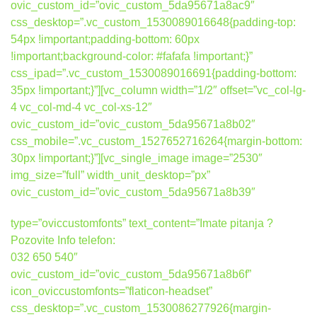
ovic_custom_id=”ovic_custom_5da95671a8ac9″
css_desktop=”.vc_custom_1530089016648{padding-top:
54px !important;padding-bottom: 60px
!important;background-color: #fafafa !important;}”
css_ipad=”.vc_custom_1530089016691{padding-bottom:
35px !important;}”][vc_column width=”1/2″ offset=”vc_col-lg-
4 vc_col-md-4 vc_col-xs-12″
ovic_custom_id=”ovic_custom_5da95671a8b02″
css_mobile=”.vc_custom_1527652716264{margin-bottom:
30px !important;}”][vc_single_image image=”2530″
img_size=”full” width_unit_desktop=”px”
ovic_custom_id=”ovic_custom_5da95671a8b39″
type=”oviccustomfonts” text_content=”Imate pitanja ?
Pozovite Info telefon:
032 650 540″
ovic_custom_id=”ovic_custom_5da95671a8b6f”
icon_oviccustomfonts=”flaticon-headset”
css_desktop=”.vc_custom_1530086277926{margin-