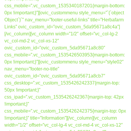
css_mobile=”.vc_custom_1535340187201{margin-bottom:
0px !important;}”][ovic_custommenu style_menu=”`{`object
Object`}`” nav_menu=”footer-useful-links” title=”Herbafarm
Links” ovic_custom_id=”ovic_custom_5da95671a8c4a”]
[/vc_column][vc_column width=”1/2″ offset=”vc_col-lg-2
vc_col-md-2 vc_col-xs-12″
ovic_custom_id=”ovic_custom_5da95671a8c80″
css_mobile=”.vc_custom_1535426503953{margin-bottom:
0px !important;}”][ovic_custommenu style_menu=”style02″
nav_menu=”footer-no-title”
ovic_custom_id=”ovic_custom_5da95671a8cb7″
css_desktop=”.vc_custom_1535426242337{margin-top:
50px !important;}”
css_ipad=”.vc_custom_1535426242367{margin-top: 42px
!important;}”
css_mobile=”.vc_custom_1535426242375{margin-top: 0px
!important;}” title=”Information”][/vc_column][vc_column
width=”1/2″ offset=”vc_col-lg-4 vc_col-md-4 vc_col-xs-12″