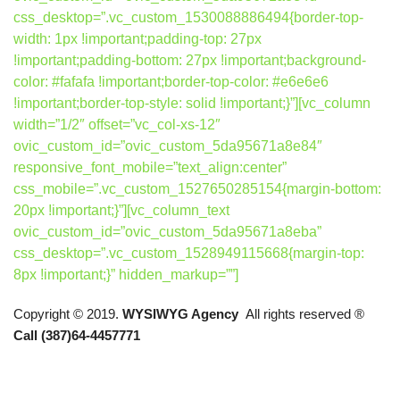
css_desktop=”.vc_custom_1530088886494{border-top-
width: 1px !important;padding-top: 27px
!important;padding-bottom: 27px !important;background-
color: #fafafa !important;border-top-color: #e6e6e6
!important;border-top-style: solid !important;}”][vc_column
width=”1/2″ offset=”vc_col-xs-12″
ovic_custom_id=”ovic_custom_5da95671a8e84″
responsive_font_mobile=”text_align:center”
css_mobile=”.vc_custom_1527650285154{margin-bottom:
20px !important;}”][vc_column_text
ovic_custom_id=”ovic_custom_5da95671a8eba”
css_desktop=”.vc_custom_1528949115668{margin-top:
8px !important;}” hidden_markup=””]
Copyright © 2019.
WYSIWYG Agency
All rights reserved ®
Call (387)64-4457771