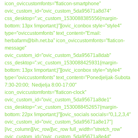
icon_oviccustomfonts=”flaticon-smartphone”
ovic_custom_id=”ovic_custom_5da95671a8d74″
css_desktop=”.vc_custom_1530088385556{margin-
bottom: 13px !important;}”][ovic_iconbox style=”style4″
type=”oviccustomfonts” text_content=”Email:
herbafarm@bih.net.ba” icon_oviccustomfonts=”flaticon-
message”
ovic_custom_id=”ovic_custom_5da95671a8dab”
css_desktop=”.vc_custom_1530088425931{margin-
bottom: 13px !important;}”][ovic_iconbox style=”style4″
type=”oviccustomfonts” text_content=”Ponedjeljak-Subota
7:30-20:00; Nedjelja 8:00-17:00″
icon_oviccustomfonts=”flaticon-clock”
ovic_custom_id=”ovic_custom_5da95671a8de1″
css_desktop=”.vc_custom_1530088452657{margin-
bottom: 22px !important;}”][ovic_socials socials=”0,1,2,3,4″
ovic_custom_id=”ovic_custom_5da95671a8e17″]
[/vc_column][/vc_row][vc_row full_width=”stretch_row”
ovic_custom_id=”ovic_custom_5da95671a8e4d”