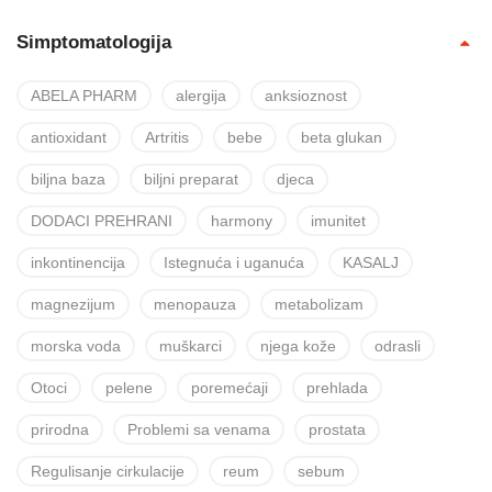
Simptomatologija
ABELA PHARM
alergija
anksioznost
antioxidant
Artritis
bebe
beta glukan
biljna baza
biljni preparat
djeca
DODACI PREHRANI
harmony
imunitet
inkontinencija
Istegnuća i uganuća
KASALJ
magnezijum
menopauza
metabolizam
morska voda
muškarci
njega kože
odrasli
Otoci
pelene
poremećaji
prehlada
prirodna
Problemi sa venama
prostata
Regulisanje cirkulacije
reum
sebum