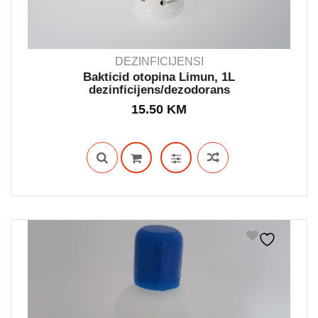
DEZINFICIJENSI
Bakticid otopina Limun, 1L
dezinficijens/dezodorans
IN STOCK
15.50
KM