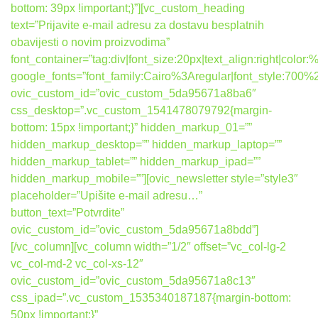
bottom: 39px !important;}”][vc_custom_heading
text=”Prijavite e-mail adresu za dostavu besplatnih
obavijesti o novim proizvodima”
font_container=”tag:div|font_size:20px|text_align:right|colo
google_fonts=”font_family:Cairo%3Aregular|font_style:7
ovic_custom_id=”ovic_custom_5da95671a8ba6″
css_desktop=”.vc_custom_1541478079792{margin-
bottom: 15px !important;}” hidden_markup_01=””
hidden_markup_desktop=”” hidden_markup_laptop=””
hidden_markup_tablet=”” hidden_markup_ipad=””
hidden_markup_mobile=””][ovic_newsletter style=”style3″
placeholder=”Upišite e-mail adresu…”
button_text=”Potvrdite”
ovic_custom_id=”ovic_custom_5da95671a8bdd”]
[/vc_column][vc_column width=”1/2″ offset=”vc_col-lg-2
vc_col-md-2 vc_col-xs-12″
ovic_custom_id=”ovic_custom_5da95671a8c13″
css_ipad=”.vc_custom_1535340187187{margin-bottom:
50px !important;}”