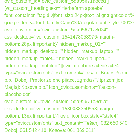
ovic_custom_id=”ovic_custom_5da95671a8ced”]
[vc_custom_heading text=”Herbafarm apoteke”
font_container=”tag:div|font_size:24px|text_align:right|colo
google_fonts=”font_family:Cairo%3Aregular|font_style:7
ovic_custom_id=”ovic_custom_5da95671a8d24″
css_desktop=”.vc_custom_1541478058976{margin-
bottom: 28px !important;}” hidden_markup_01=””
hidden_markup_desktop=”” hidden_markup_laptop=””
hidden_markup_tablet=”” hidden_markup_ipad=””
hidden_markup_mobile=””][ovic_iconbox style=”style4″
type=”oviccustomfonts” text_content=”Tešanj: Braće Pobrić
b.b.; Doboj: Prostor zelene pijace, zgrada /F/ (prizemlje);
Maglaj: Kosova b.b.” icon_oviccustomfonts=”flaticon-
placeholder”
ovic_custom_id=”ovic_custom_5da95671a8d5a”
css_desktop=”.vc_custom_1530088350553{margin-
bottom: 13px !important;}”][ovic_iconbox style=”style4″
type=”oviccustomfonts” text_content=”Tešanj: 032 650 540;
Doboj: 061 542 410; Kosova: 061 869 311″