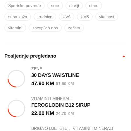
Sportske povrede
srce
stariji
stres
suha koža
trudnice
UVA
UVB
vitalnost
vitamini
zacepljen nos
zaštita
Posljednje pregledano
ZENE
30 DAYS WAISTLINE
47.90
KM
51.50
KM
VITAMINI I MINERALI
FEROGLOBIN B12 SIRUP
22.20
KM
24.70
KM
BRIGA O DJETETU
VITAMINI I MINERALI