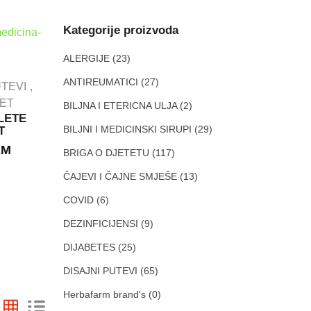
Kategorije proizvoda
ALERGIJE
(23)
ANTIREUMATICI
(27)
UTEVI
TET
BILJNA I ETERICNA ULJA
(2)
LETE
IMUNITET
BILJNI I MEDICINSKI SIRUPI
(29)
T
PROBAVNI TRAKT
KM
DEZINFICIJENSI
BRIGA O DJETETU
(117)
BELOSAN
PROBIOTICI
granule
ČAJEVI I ČAJNE SMJEŠE
(13)
Bulardi ®
GRANULE ZA
Probiotik 500
COVID
(6)
OPĆU
vitamin D3
DEZINFEKCIJU.
DEZINFICIJENSI
(9)
kapsule A10
300g
ABELA
8.30
KM
DIJABETES
(25)
18.50
KM
DISAJNI PUTEVI
(65)
Herbafarm brand's
(0)