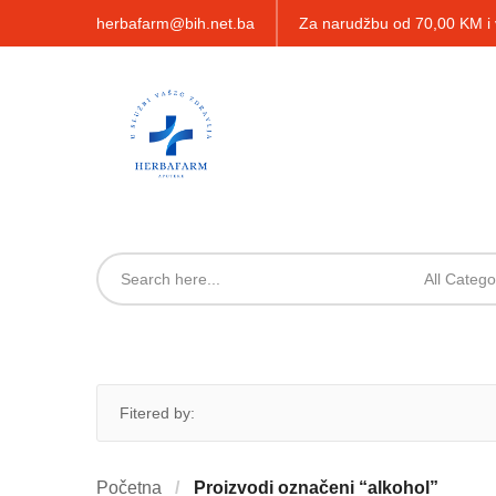
herbafarm@bih.net.ba
Za narudžbu od 70,00 KM 
All Catego
Fitered by:
Početna
Proizvodi označeni “alkohol”