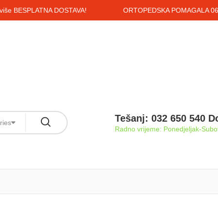
i više BESPLATNA DOSTAVA!
ORTOPEDSKA POMAGALA 061
Tešanj: 032 650 540 D
ries
Radno vrijeme: Ponedjeljak-Subot