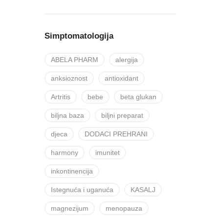
Simptomatologija
ABELA PHARM
alergija
anksioznost
antioxidant
Artritis
bebe
beta glukan
biljna baza
biljni preparat
djeca
DODACI PREHRANI
harmony
imunitet
inkontinencija
Istegnuća i uganuća
KASALJ
magnezijum
menopauza