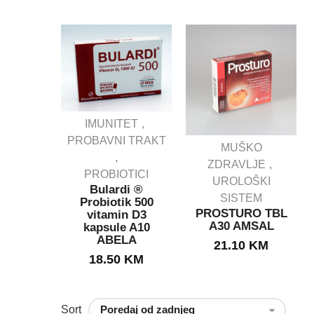
IMUNITET
PROBAVNI TRAKT
MUŠKO
IJENSI
ZDRAVLJE
SAN
PROBIOTICI
ule
UROLOŠKI
Bulardi ®
E ZA
SISTEM
Probiotik 500
U
PROSTURO TBL
vitamin D3
KCIJU.
A30 AMSAL
kapsule A10
g
ABELA
21.10
KM
KM
18.50
KM
Sort