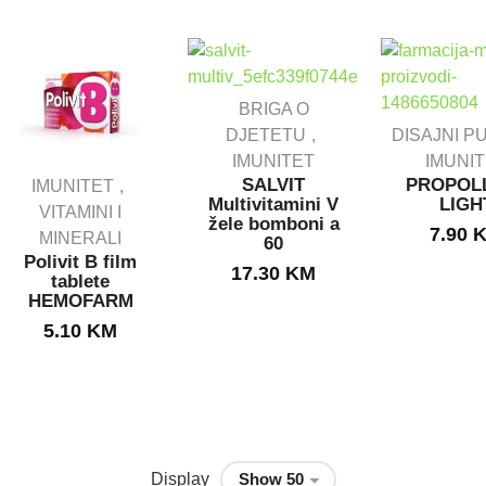
BRIGA O
DJETETU
DISAJNI P
IMUNITET
IMUNI
SALVIT
PROPOL
IMUNITET
Multivitamini V
LIGH
VITAMINI I
žele bomboni a
7.90
MINERALI
60
Polivit B film
17.30
KM
tablete
HEMOFARM
5.10
KM
Display