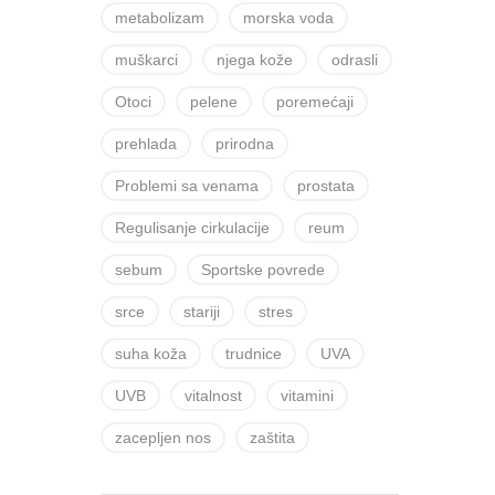
metabolizam
morska voda
muškarci
njega kože
odrasli
Otoci
pelene
poremećaji
prehlada
prirodna
Problemi sa venama
prostata
Regulisanje cirkulacije
reum
sebum
Sportske povrede
srce
stariji
stres
suha koža
trudnice
UVA
UVB
vitalnost
vitamini
zacepljen nos
zaštita